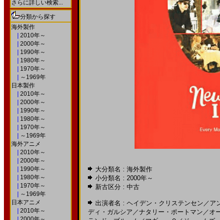
さらに詳しい検索...
分類から探す
海外製作
|
2010年～
|
2000年～
|
1990年～
|
1980年～
|
1970年～
|
～1969年
日本製作
|
2010年～
|
2000年～
|
1990年～
|
1980年～
|
1970年～
|
～1969年
海外アニメ
|
2010年～
|
2000年～
|
1990年～
大分類名 : 海外製作
|
1980年～
小分類名 :
2000年～
|
1970年～
新古区分 : 中古
|
～1969年
日本アニメ
出演者名 :
ヘイデン・クリステンセン
／
ア
|
2010年～
ディ・ガルシア
／
ナタリー・ポートマン
／
オ
|
2000年～