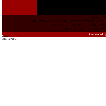
Copyright 200
掲載内容の文章・価格・画像その他全ての情報は、その使
本ショップに掲載されている社名、商品
当サイトはリンクフリーです。相
Generated b
span:0.082;