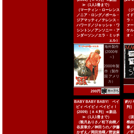
≫（1人1冊まで）
（マーティン・ローレンス
（ジ
／ニア・ロング／ポール・
イド
ジアマッティ／テレンス・
ラ・
ハワード／ジャッシャ・ワ
ァー
シントン／アンソニー・ア
ケル
ンダーソン／エラ・ミッチ
オ・
ェル）
海外製作
(2000年
～)
2000年製
作（製作
国 アメリ
カ）
200円
BABY BABY BABY! ベイ
釣りキ
ビィ ベイビィ ベイビィ！
判］
(2009)［Ａ４判］≪新品
≫（1人1冊まで）
（須
（観月ありさ／松下由樹／
椎由
谷原章介／神田うの／伊藤
泰／
かずえ／岡田浩暉／野波麻
／平