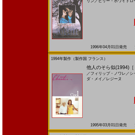
リン
／
ビリー・ホワイトロ
1996年04月01日発売 海
1994年製作（製作国 フランス）
他人のそら似(1994)
／
フィリップ・ノワレ
／
シ
ダ・メイ
／
レジーヌ
1995年03月01日発売 海