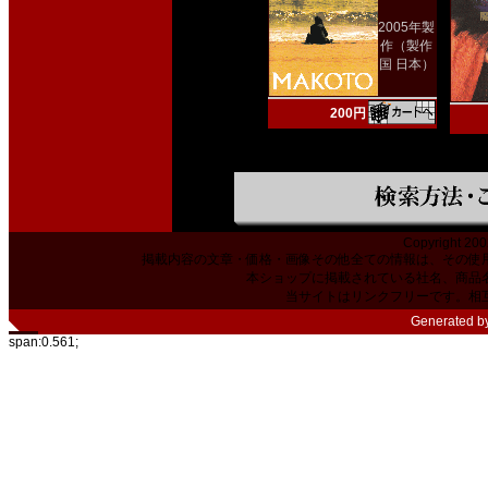
2005年製
作（製作
国 日本）
200円
Copyright 200
掲載内容の文章・価格・画像その他全ての情報は、その使
本ショップに掲載されている社名、商品
当サイトはリンクフリーです。相
Generated b
span:0.561;