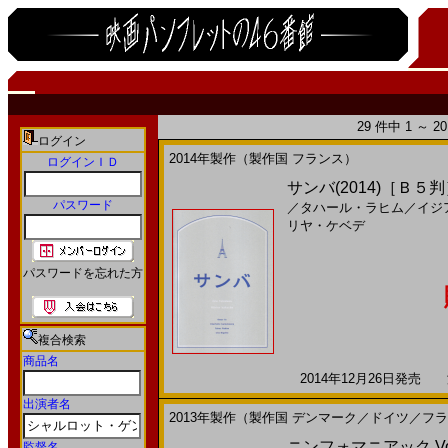
29 件中 1 ～ 
ログイン
2014年製作（製作国 フランス）
ログインＩＤ
サンバ(2014)［Ｂ５
パスワード
／
タハール・ラヒム
／
イジ
リヤ・ケベデ
パスワードを忘れた方
複合検索
商品名
2014年12月26日発売 海
出演者名
2013年製作（製作国 デンマーク／ドイツ／フ
ニンフォマニアック Vol.
監督名