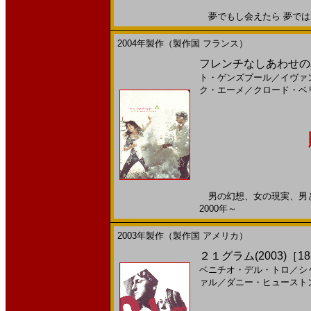
夢でもし会えたら 夢ではどこ
2004年製作（製作国 フランス）
フレンチなしあわせのみつ
ト・ゲンズブール
／
イヴァ
ク・エーメ
／
クロード・ベ
男の幻想、女の現実、男と女
2000年～
2003年製作（製作国 アメリカ）
２１グラム(2003)［18
ベニチオ・デル・トロ
／
シ
ァル
／
ダニー・ヒュースト