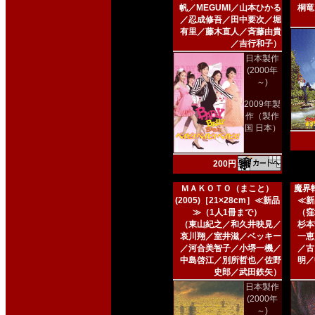
帆／MEGUMI／山本ひかる
桐竜
／忍成修吾／田中要次／堀
有里／藤木直人／斉藤由貴
／吉行和子）
日本製作
(2000年
～)
2009年製
作（製作
国 日本）
200円
ＭＡＫＯＴＯ（まこと）
魔界転
(2005)［21×28cm］≪新品
≪新
≫（1人1冊まで）
（窪
（東山紀之／和久井映見／
杉本
哀川翔／室井滋／ベッキー
一恵
／河合美智子／小堺一機／
／古
中島啓江／別所哲也／佐野
明／
史郎／武田鉄矢）
日本製作
(2000年
～)