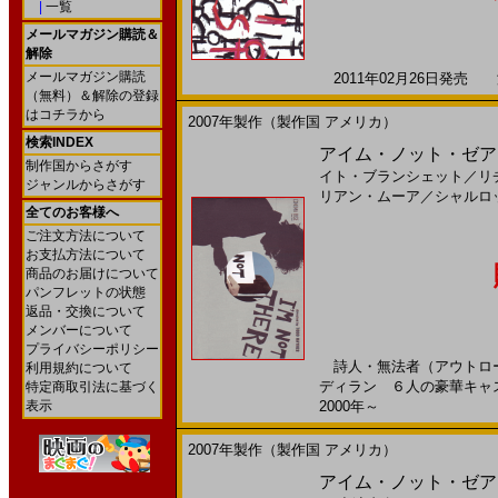
|
一覧
メールマガジン購読＆
解除
メールマガジン購読
2011年02月26日発売 海
（無料）＆解除の登録
はコチラから
2007年製作（製作国 アメリカ）
検索INDEX
アイム・ノット・ゼア(
制作国からさがす
イト・ブランシェット
／
リ
ジャンルからさがす
リアン・ムーア
／
シャルロ
全てのお客様へ
ご注文方法について
お支払方法について
商品のお届けについて
パンフレットの状態
返品・交換について
メンバーについて
プライバシーポリシー
詩人・無法者（アウトロー
利用規約について
ディラン ６人の豪華キャス
特定商取引法に基づく
表示
2000年～
2007年製作（製作国 アメリカ）
アイム・ノット・ゼア(20