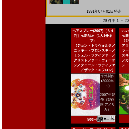
1991年07月01日発売 海
29 件中 1 ～ 
ヘアスプレー(2007)［Ａ４
マスク
判］≪新品≫（1人1冊ま
≪新
で）
（ジ
（ジョン・トラヴォルタ／
アラ
ニッキー・ブロンスキー／
ラー
ミシェル・ファイファー／
スキ
クリストファー・ウォーケ
／カ
ン／クイーン・ラティファ
ン・
／ザック・エフロン）
海外製作
(2000年
～)
2007年製
作（製作
国 アメリ
カ）
500円