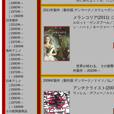
目にみえなくても、たしかなも
|
1990年～
|
1980年～
2011年製作（製作国 デンマーク／スウェーデ
|
1970年～
|
～1969年
メランコリア(2011)［22
日本製作
ルロット・ゲンズブール
／
|
2010年～
ン・ハート
／
キーファー・
|
2000年～
|
1990年～
|
1980年～
|
1970年～
|
～1969年
海外アニメ
|
2010年～
|
2000年～
|
1990年～
世界が終わる。 その衝撃の
|
1980年～
外製作 -- 2010年～
|
1970年～
|
～1969年
2009年製作（製作国 デンマーク／ドイツ／仏
日本アニメ
|
2010年～
アンチクライスト(200
|
2000年～
ウィレム・デフォー
／
スト
|
1990年～
|
1980年～
|
1970年～
|
～1969年
その他関連商品