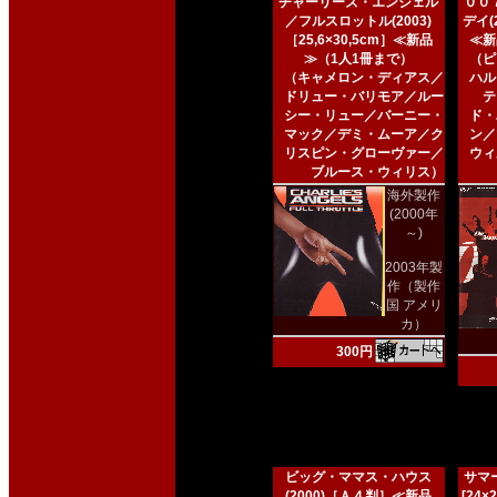
チャーリーズ・エンジェル
００
／フルスロットル(2003)
デイ(2
［25,6×30,5cm］≪新品
≪新
≫（1人1冊まで）
（ピ
（キャメロン・ディアス／
ハル
ドリュー・バリモア／ルー
テ
シー・リュー／バーニー・
ド・
マック／デミ・ムーア／ク
ン／
リスピン・グローヴァー／
ウィ
ブルース・ウィリス）
海外製作
(2000年
～)
2003年製
作（製作
国 アメリ
カ）
300円
ビッグ・ママス・ハウス
サマー
(2000)［Ａ４判］≪新品
[24