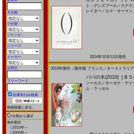
ト・ゲンズブール
／
ステラ
レイター
／
ユマ・サーマン
大分類
小分類
ジャンル
シリーズ
2014年10月11日発売 海
メーカー
説明文
2010年製作（製作国 フランス／オーストラリ
パパの木(2010)［Ｂ
フリーワード
ソーカス
／
モーガナ・デイ
ム・ラッセル
在庫有のみ検索
簡易検索に戻る...
分類から探す
海外製作
|
2010年～
|
2000年～