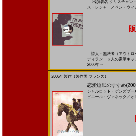
出演者名
クリスチャン
ス・レジャー
／
ベン・ウィ
販
詩人・無法者（アウトロー
ディラン ６人の豪華キャス
2000年～
2005年製作（製作国 フランス）
恋愛睡眠のすすめ(200
シャルロット・ゲンズブー
ピエール・ヴァネック
／
オ