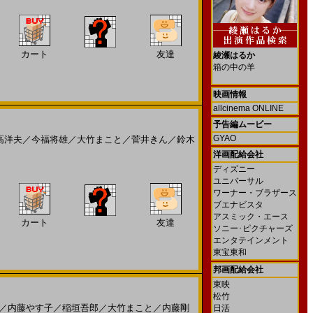
カート
友達
綾瀬はるか
箱の中の羊
映画情報
allcinema ONLINE
予告編ムービー
GYAO
高洋夫
／
今福将雄
／
大竹まこと
／
菅井きん
／
鈴木
洋画配給会社
ディズニー
ユニバーサル
ワーナー・ブラザース
ブエナビスタ
アスミック・エース
カート
友達
ソニー･ピクチャーズ
エンタテインメント
東宝東和
邦画配給会社
東映
松竹
／
内藤やす子
／
稲垣吾郎
／
大竹まこと
／
内藤剛
日活