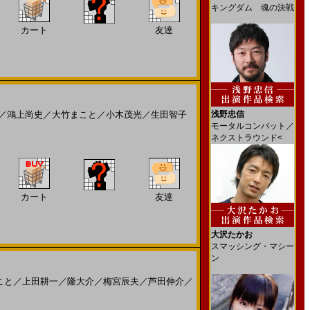
キングダム 魂の決戦
カート
友達
／
鴻上尚史
／
大竹まこと
／
小木茂光
／
生田智子
浅野忠信
モータルコンバット／
ネクストラウンド<
カート
友達
大沢たかお
スマッシング・マシー
ン
こと
／
上田耕一
／
隆大介
／
梅宮辰夫
／
芦田伸介
／