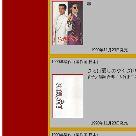
志
1990年11月23日発売 日
1990年製作（製作国 日本）
さらば愛しのやくざ(1
す子
／
稲垣吾郎
／
大竹まこ
1990年11月23日発売 日
1990年製作（製作国 日本）