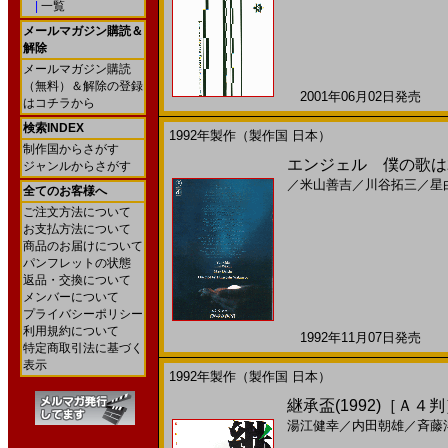
|
一覧
メールマガジン購読＆
解除
メールマガジン購読
（無料）＆解除の登録
2001年06月02日発売 日
はコチラから
検索INDEX
1992年製作（製作国 日本）
制作国からさがす
エンジェル 僕の歌は君
ジャンルからさがす
／
米山善吉
／
川谷拓三
／
星
全てのお客様へ
ご注文方法について
お支払方法について
商品のお届けについて
パンフレットの状態
返品・交換について
メンバーについて
プライバシーポリシー
利用規約について
1992年11月07日発売 日
特定商取引法に基づく
表示
1992年製作（製作国 日本）
継承盃(1992)［Ａ４
湯江健幸
／
内田朝雄
／
斉藤