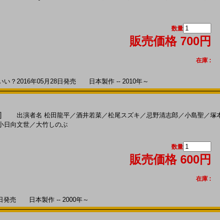
数量
販売価格 700円
在庫 :
2016年05月28日発売 日本製作 -- 2010年～
判］
出演者名
松田龍平
／
酒井若菜
／
松尾スズキ
／
忌野清志郎
／
小島聖
／
塚
小日向文世
／
大竹しのぶ
数量
販売価格 600円
在庫 :
日発売 日本製作 -- 2000年～