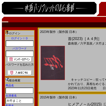
2023年製作（製作国 日本）
ログイン
ログインＩＤ
首(2023)［Ａ４判］
森南朋
／
六平直政
／
大竹ま
パスワード
パスワードを忘れた方
キャッチコピー：狂ってや
複合検索
かれており、真相をめぐる 諸
商品名
2023年11月23日発売 日本
出演者名
2015年製作（製作国 日本）
ヒメアノ～ル(2015)［2
監督名