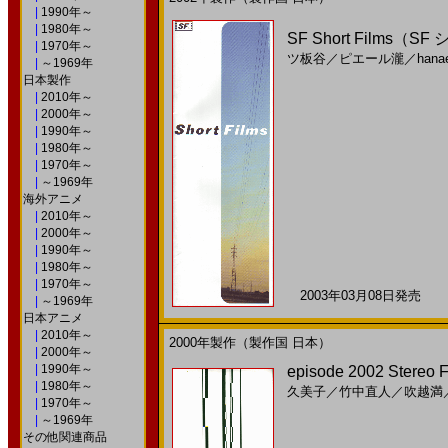
|
1990年～
|
1980年～
SF Short Films（
|
1970年～
ツ板谷
／
ピエール瀧
／
hana
|
～1969年
日本製作
|
2010年～
|
2000年～
|
1990年～
|
1980年～
|
1970年～
|
～1969年
海外アニメ
|
2010年～
|
2000年～
|
1990年～
|
1980年～
|
1970年～
2003年03月08日発売 日
|
～1969年
日本アニメ
|
2010年～
2000年製作（製作国 日本）
|
2000年～
|
1990年～
episode 2002 Ste
|
1980年～
久美子
／
竹中直人
／
吹越満
|
1970年～
|
～1969年
その他関連商品