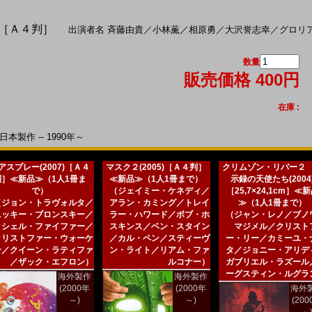
)［Ａ４判］
出演者名
斉藤由貴
／
小林薫
／
相原勇
／
大沢誉志幸
／
グロリ
数量
販売価格 400円
在庫 :
本製作 -- 1990年～
アスプレー(2007)［Ａ４
マスク２(2005)［Ａ４判］
クリムゾン・リバー２
判］≪新品≫（1人1冊ま
≪新品≫（1人1冊まで）
示録の天使たち(2004
で）
（ジェイミー・ケネディ／
［25,7×24,1cm］≪
（ジョン・トラヴォルタ／
アラン・カミング／トレイ
≫（1人1冊まで）
ニッキー・ブロンスキー／
ラー・ハワード／ボブ・ホ
（ジャン・レノ／ブノ
ミシェル・ファイファー／
スキンス／ベン・スタイン
マジメル／クリスト
クリストファー・ウォーケ
／カル・ペン／スティーヴ
ー・リー／カミーユ・
ン／クイーン・ラティファ
ン・ライト／リアム・ファ
タ／ジョニー・アリデ
／ザック・エフロン）
ルコナー）
ガブリエル・ラズール
ーグスティン・ルグラ
海外製作
海外製作
(2000年
(2000年
海外
～)
～)
(20