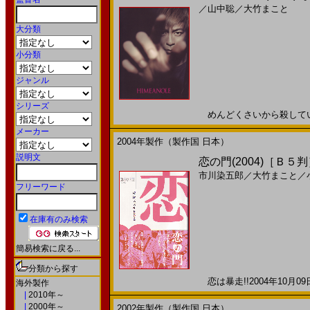
／
山中聡
／
大竹まこと
大分類
小分類
ジャンル
シリーズ
めんどくさいから殺していい？
メーカー
2004年製作（製作国 日本）
説明文
恋の門(2004)［Ｂ５
市川染五郎
／
大竹まこと
／
フリーワード
在庫有のみ検索
簡易検索に戻る...
分類から探す
恋は暴走!!2004年10月09
海外製作
|
2010年～
|
2000年～
2002年製作（製作国 日本）