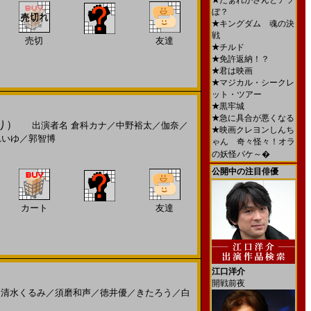
★
だぁれかさんとアソ
ぼ？
★
キングダム 魂の決
戦
売切
友達
★
チルド
★
免許返納！？
★
君は映画
★
マジカル・シークレ
ット・ツアー
★
黒牢城
★
急に具合が悪くなる
り）
出演者名
倉科カナ
／
中野裕太
／
伽奈
／
★
映画クレヨンしんち
れいゆ
／
郭智博
ゃん 奇々怪々！オラ
の妖怪バケ～�
公開中の注目俳優
カート
友達
江口洋介
開戦前夜
／
清水くるみ
／
須磨和声
／
徳井優
／
きたろう
／
白