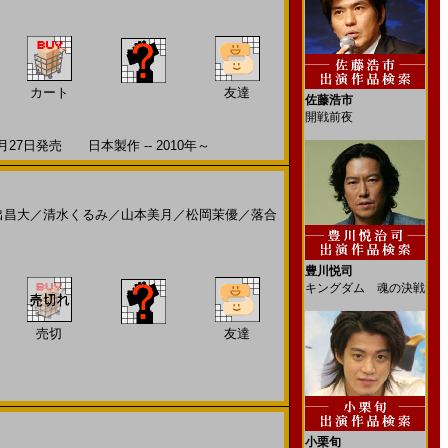
カート
友達
佐藤浩市
開戦前夜
7日発売 日本製作 -- 2010年～
出昌大
／
清水くるみ
／
山本美月
／
松岡茉優
／
落合
豊川悦司
キングダム 魂の決戦
売切
友達
小栗旬