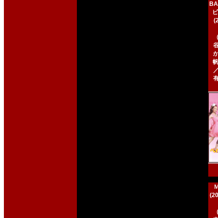
BA
ビ
帆
(2