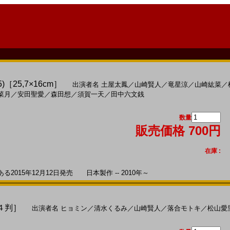
5)［25,7×16cm］
出演者名
土屋太鳳
／
山崎賢人
／
竜星涼
／
山崎紘菜
／
菜月
／
安田聖愛
／
森田想
／
須賀一天
／
田中六文銭
数量
販売価格 700円
在庫 :
015年12月12日発売 日本製作 -- 2010年～
Ａ４判］
出演者名
ヒョミン
／
清水くるみ
／
山崎賢人
／
落合モトキ
／
松山愛