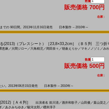
数量
販売価格 700円
在庫 :
 90日間。2013年11月16日発売 日本製作 -- 2010年～
2013)（プレスシート）［23,8×33,2cm］（Ｂ５判 三つ折
澤恵麻
／
大間ジロー
／
六角精児
／
岡田奈々
／
朝倉えりか
／
マキノノゾミ
／
み
数量
販売価格 500円
在庫 :
2013年06月15日発売 日本製作 -- 2010年～
2012)［Ａ４判］
出演者名
前川清
／
酒井和歌子
／
山田優
／
葉山奨之
ぎ
／
あさみちゆき
／
駿河太郎
／
櫻井淳子