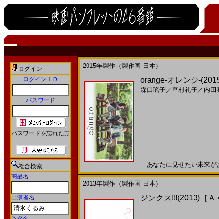
2015年製作（製作国 日本）
ログイン
ログインＩＤ
orange-オレンジ-(201
森口瑤子
／
草村礼子
／
内田
パスワード
パスワードを忘れた方
あなたに見せたい未來がある2
複合検索
商品名
2013年製作（製作国 日本）
ジンクス!!!(2013)［
出演者名
監督名