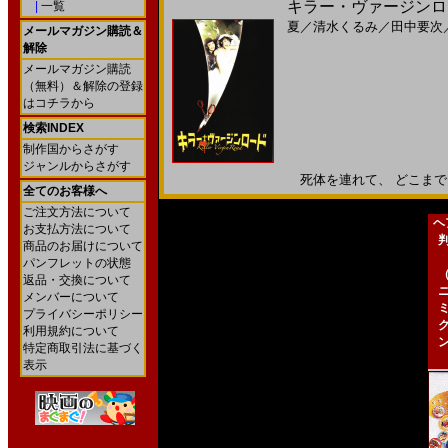
キラー・ヴァージンロー
|
一覧
夏
／
清水くるみ
／
田中要次
メールマガジン購読＆
解除
メールマガジン購読
（無料）＆解除の登録
はコチラから
検索INDEX
制作国からさがす
ジャンルからさがす
死体を連れて、 どこまでも。
全てのお客様へ
ご注文方法について
ヘ
お支払方法について
商品のお届けについて
パンフレットの状態
返品・交換について
メンバーについて
プライバシーポリシー
利用規約について
特定商取引法に基づく
表示