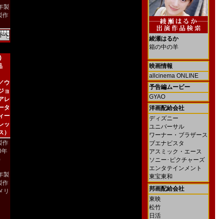
4年製
製作
綾瀬はるか
箱の中の羊
)
品
映画情報
allcinema ONLINE
／ウ
予告編ムービー
ジョ
GYAO
アレ
ータ
洋画配給会社
ィー
ディズニー
レッ
ユニバーサル
ス）
ワーナー・ブラザース
製作
ブエナビスタ
00年
アスミック・エース
)
ソニー･ピクチャーズ
エンタテインメント
2年製
東宝東和
製作
邦画配給会社
メリ
東映
）
松竹
日活