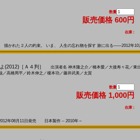
数量
販売価格 600円
在庫 :
描かれた２人の約束。 いま、 人生の忘れ物を探す 旅に出る――2012年10月2
(2012)［Ａ４判］
出演者名
神木隆之介
／
橋本愛
／
大後寿々花
／
東
哉
／
高橋周平
／
鈴木伸之
／
榎本功
／
藤井武美
／
太賀
数量
販売価格 1,000円
在庫 :
2年08月11日発売 日本製作 -- 2010年～