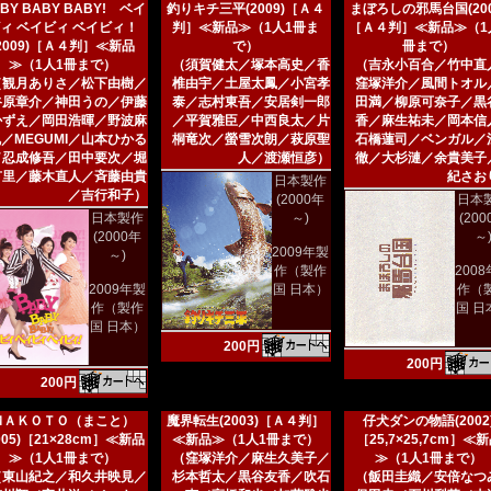
BY BABY BABY! ベイ
釣りキチ三平(2009)［Ａ４
まぼろしの邪馬台国(200
ィ ベイビィ ベイビィ！
判］≪新品≫（1人1冊ま
［Ａ４判］≪新品≫（1
(2009)［Ａ４判］≪新品
で）
冊まで）
≫（1人1冊まで）
（須賀健太／塚本高史／香
（吉永小百合／竹中直
（観月ありさ／松下由樹／
椎由宇／土屋太鳳／小宮孝
窪塚洋介／風間トオル
谷原章介／神田うの／伊藤
泰／志村東吾／安居剣一郎
田満／柳原可奈子／黒
かずえ／岡田浩暉／野波麻
／平賀雅臣／中西良太／片
香／麻生祐未／岡本信
／MEGUMI／山本ひかる
桐竜次／螢雪次朗／萩原聖
石橋蓮司／ベンガル／
／忍成修吾／田中要次／堀
人／渡瀬恒彦）
徹／大杉漣／余貴美子
有里／藤木直人／斉藤由貴
紀さお
日本製作
／吉行和子）
(2000年
日本
日本製作
～)
(20
(2000年
～
2009年製
～)
作（製作
200
2009年製
国 日本）
作（
作（製作
国 日
国 日本）
200円
200円
200円
ＭＡＫＯＴＯ（まこと）
魔界転生(2003)［Ａ４判］
仔犬ダンの物語(2002
005)［21×28cm］≪新品
≪新品≫（1人1冊まで）
［25,7×25,7cm］≪
≫（1人1冊まで）
（窪塚洋介／麻生久美子／
≫（1人1冊まで）
（東山紀之／和久井映見／
杉本哲太／黒谷友香／吹石
（飯田圭織／安倍なつ