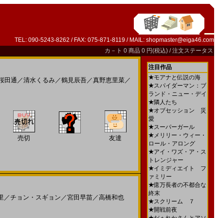
TEL: 090-5243-8262 / FAX: 075-871-8119 / MAIL:
shopmaster@eiga46.com
カ－ト
0 商品 0 円(税込) /
注文ステータス
注目作品
★
モアナと伝説の海
桜田通
／
清水くるみ
／
鶴見辰吾
／
真野恵里菜
／
★
スパイダーマン：ブ
ランド・ニュー・デイ
★
隣人たち
★
オブセッション 災
愛
★
スーパーガール
★
メリリー・ウィー・
売切
友達
ロール・アロング
★
アイ・ワズ・ア・ス
トレンジャー
★
イミディエイト フ
ァミリー
★
億万長者の不都合な
終末
里
／
チョン・スギョン
／
宮田早苗
／
高橋和也
★
スクリーム ７
★
開戦前夜