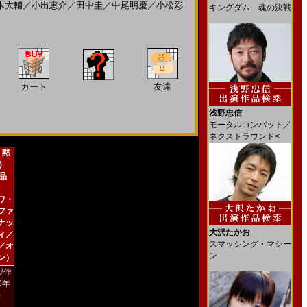
木大輔
／
小出恵介
／
田中圭
／
中尾明慶
／
小松彩
キングダム 魂の決戦
カート
友達
浅野忠信
モータルコンバット／
ネクストラウンド<
 黙
)
新品
ワ・
ファ
ナッ
大沢たかお
ィ／
スマッシング・マシー
／オ
ン
ン）
製作
00年
)