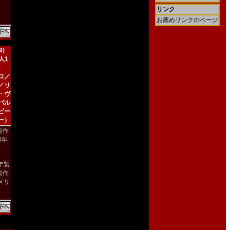
リンク
お薦めリンクのページ
)
人1
ロ／
／リ
・ヴ
パル
ビー
ー）
製作
90年
)
9年製
製作
メリ
）