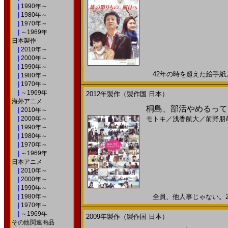
|
1990年～
|
1980年～
|
1970年～
|
～1969年
日本製作
|
2010年～
|
2000年～
|
1990年～
42年の時を超えた絵手紙。 
|
1980年～
|
1970年～
|
～1969年
2012年製作（製作国 日本）
海外アニメ
桐島、部活やめるってよ
|
2010年～
|
2000年～
モトキ
／
浅香航大
／
前野朋
|
1990年～
|
1980年～
|
1970年～
|
～1969年
日本アニメ
|
2010年～
|
2000年～
|
1990年～
|
1980年～
全員、他人事じゃない。201
|
1970年～
|
～1969年
2009年製作（製作国 日本）
その他関連商品