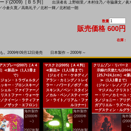
ド(2009)［Ｂ５判］
出演者名
上野樹里
／
木村佳乃
／
寺脇康文
／
眞
／
小倉久寛
／
高島礼子
／
北村一輝
／
北村総一朗
数量
販売価格 600円
在庫 :
2009年09月12日発売 日本製作 -- 2000年～
アスプレー(2007)［Ａ４
マスク２(2005)［Ａ４判］
クリムゾン・リバー２
判］≪新品≫（1人1冊ま
≪新品≫（1人1冊まで）
示録の天使たち(2004
で）
（ジェイミー・ケネディ／
［25,7×24,1cm］≪
（ジョン・トラヴォルタ／
アラン・カミング／トレイ
≫（1人1冊まで）
ニッキー・ブロンスキー／
ラー・ハワード／ボブ・ホ
（ジャン・レノ／ブノ
ミシェル・ファイファー／
スキンス／ベン・スタイン
マジメル／クリスト
クリストファー・ウォーケ
／カル・ペン／スティーヴ
ー・リー／カミーユ・
ン／クイーン・ラティファ
ン・ライト／リアム・ファ
タ／ジョニー・アリデ
／ザック・エフロン）
ルコナー）
ガブリエル・ラズール
ーグスティン・ルグラ
海外製作
海外製作
(2000年
(2000年
海外
～)
～)
(20
～
2007年製
2005年製