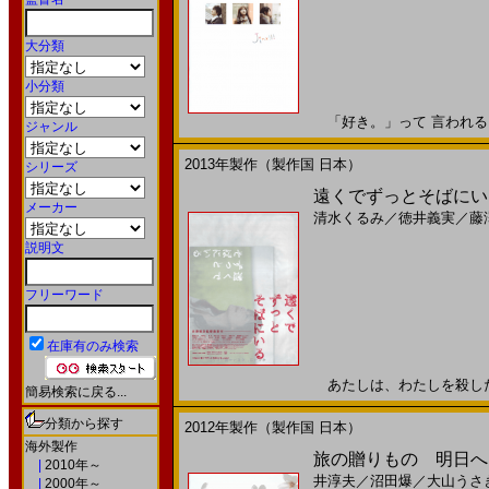
大分類
小分類
「好き。」って 言われるまでの
ジャンル
2013年製作（製作国 日本）
シリーズ
遠くでずっとそばにいる(
メーカー
清水くるみ
／
徳井義実
／
藤
説明文
フリーワード
在庫有のみ検索
あたしは、わたしを殺したい。
簡易検索に戻る...
分類から探す
2012年製作（製作国 日本）
海外製作
旅の贈りもの 明日へ(
|
2010年～
井淳夫
／
沼田爆
／
大山うさ
|
2000年～