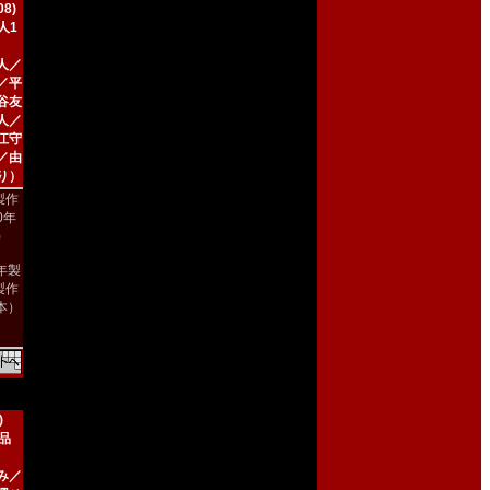
8)
人1
人／
／平
谷友
人／
江守
／由
り）
製作
00年
)
8年製
製作
本）
)
新品
み／