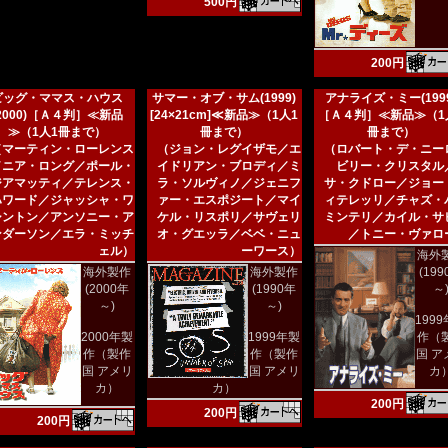
500円
200円
ビッグ・ママス・ハウス
サマー・オブ・サム(1999)
アナライズ・ミー(1999
(2000)［Ａ４判］≪新品
[24×21cm]≪新品≫（1人1
［Ａ４判］≪新品≫（1
≫（1人1冊まで）
冊まで）
冊まで）
（マーティン・ローレンス
（ジョン・レグイザモ／エ
（ロバート・デ・ニー
／ニア・ロング／ポール・
イドリアン・ブロディ／ミ
ビリー・クリスタル
ジアマッティ／テレンス・
ラ・ソルヴィノ／ジェニフ
サ・クドロー／ジョー
ハワード／ジャッシャ・ワ
ァー・エスポジート／マイ
ィテレッリ／チャズ・
シントン／アンソニー・ア
ケル・リスポリ／サヴェリ
ミンテリ／カイル・サ
ンダーソン／エラ・ミッチ
オ・グエッラ／ベベ・ニュ
／トニー・ヴァロ
ェル）
ーワース）
海外
海外製作
海外製作
(19
(2000年
(1990年
～
～)
～)
199
2000年製
1999年製
作（
作（製作
作（製作
国 ア
国 アメリ
国 アメリ
カ
カ）
カ）
200円
200円
200円