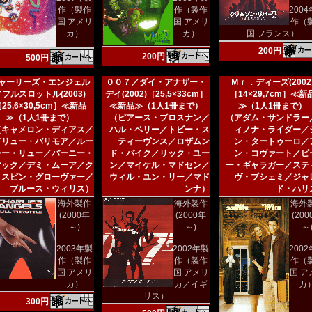
作（製作
作（製作
200
国 アメリ
国 アメリ
作（
カ）
カ）
国 フランス）
200円
200円
500円
ャーリーズ・エンジェル
００７／ダイ・アナザー・
Ｍｒ．ディーズ(2002
／フルスロットル(2003)
デイ(2002)［25,5×33cm］
［14×29,7cm］≪新
25,6×30,5cm］≪新品
≪新品≫（1人1冊まで）
≫（1人1冊まで）
≫（1人1冊まで）
（ピアース・ブロスナン／
（アダム・サンドラー
（キャメロン・ディアス／
ハル・ベリー／トビー・ス
ィノナ・ライダー／
ドリュー・バリモア／ルー
ティーヴンス／ロザムン
ン・タートゥーロ／
シー・リュー／バーニー・
ド・パイク／リック・ユー
ン・コヴァート／ピ
マック／デミ・ムーア／ク
ン／マイケル・マドセン／
ー・ギャラガー／ステ
リスピン・グローヴァー／
ウィル・ユン・リー／マド
ヴ・ブシェミ／ジャ
ブルース・ウィリス）
ンナ）
ド・ハリ
海外製作
海外製作
海外
(2000年
(2000年
(20
～)
～)
～
2003年製
2002年製
200
作（製作
作（製作
作（
国 アメリ
国 アメリ
国 ア
カ）
カ／イギ
カ
リス）
300円