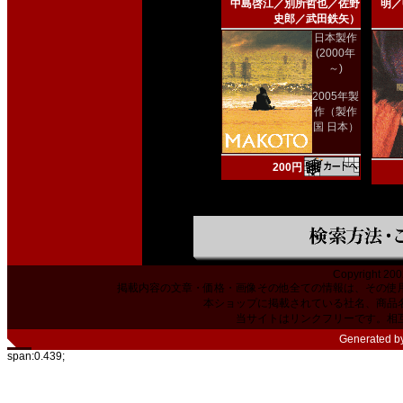
中島啓江／別所哲也／佐野
明／
史郎／武田鉄矢）
日本製作
(2000年
～)
2005年製
作（製作
国 日本）
200円
Copyright 200
掲載内容の文章・価格・画像その他全ての情報は、その使
本ショップに掲載されている社名、商品
当サイトはリンクフリーです。相
Generated b
span:0.439;