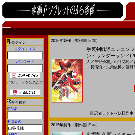
2016年製作（製作国 日本）
ログイン
ログインＩＤ
手裏剣戦隊ニンニンジャ
ン・ワンダーランド(2
人
／
矢野優花
／
山谷花純
／
パスワード
／
長濱慎
／
矢柴俊博
／
笹野
パスワードを忘れた方
複合検索
商品名
闇忍者ランドへ妖怪烈車でGO!
出演者名
2015年製作（製作国 日本）
劇場版 仮面ライダー
監督名