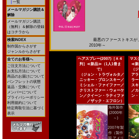
|
一覧
メールマガジン購読＆
解除
メールマガジン購読
（無料）＆解除の登録
はコチラから
最悪のファーストキスが、 
検索INDEX
2010年～
制作国からさがす
ジャンルからさがす
ヘアスプレー(2007)［Ａ４
マスク
全てのお客様へ
判］≪新品≫（1人1冊ま
≪新
ご注文方法について
で）
（ジ
お支払方法について
（ジョン・トラヴォルタ／
アラ
商品のお届けについて
ニッキー・ブロンスキー／
ラー
パンフレットの状態
ミシェル・ファイファー／
スキ
返品・交換について
クリストファー・ウォーケ
／カ
メンバーについて
ン／クイーン・ラティファ
ン・
プライバシーポリシー
／ザック・エフロン）
利用規約について
海外製作
特定商取引法に基づく
(2000年
表示
～)
2007年製
作（製作
国 アメリ