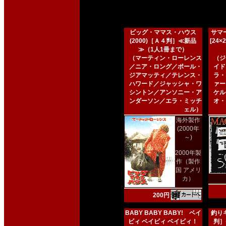
ビッグ・ママス・ハウス
サマー
(2000)［Ａ４判］≪新品
[24
≫（1人1冊まで）
（マーティン・ローレンス
（ジ
／ニア・ロング／ポール・
イド
ジアマッティ／テレンス・
ラ・
ハワード／ジャッシャ・ワ
ァー
シントン／アンソニー・ア
ケル
ンダーソン／エラ・ミッチ
オ・
ェル）
海外製作
(2000年
～)
2000年製
作（製作
国 アメリ
カ）
200円
BABY BABY BABY! ベイ
釣りキ
ビィ ベイビィ ベイビィ！
判］