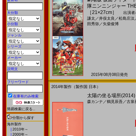
隊ニンニンジャー THE
［21×27cm］
出演者
大分類
謙太
／
井俣太良
／
松島庄汰
田秀弥
／
矢柴俊博
小分類
ジャンル
シリーズ
メーカー
説明文
2015年08月08日発売 日
フリーワード
2014年製作（製作国 日本）
太陽の坐る場所(2014
在庫有のみ検索
森カンナ
／
鶴見辰吾
／
古泉
簡易検索に戻る...
分類から探す
海外製作
|
2010年～
|
2000年～