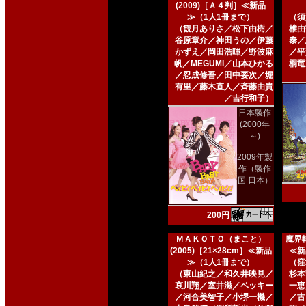
(2009)［Ａ４判］≪新品
≫（1人1冊まで）
（須
（観月ありさ／松下由樹／
椎由
谷原章介／神田うの／伊藤
泰／
かずえ／岡田浩暉／野波麻
／平
帆／MEGUMI／山本ひかる
桐竜
／忍成修吾／田中要次／堀
有里／藤木直人／斉藤由貴
／吉行和子）
日本製作
(2000年
～)
2009年製
作（製作
国 日本）
200円
ＭＡＫＯＴＯ（まこと）
魔界転
(2005)［21×28cm］≪新品
≪新
≫（1人1冊まで）
（窪
（東山紀之／和久井映見／
杉本
哀川翔／室井滋／ベッキー
一恵
／河合美智子／小堺一機／
／古