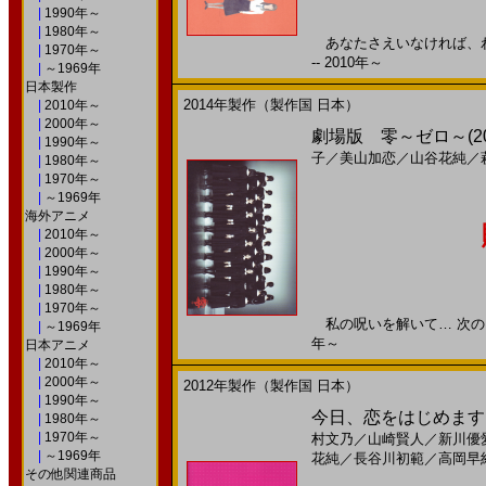
|
1990年～
|
1980年～
あなたさえいなければ、わ
|
1970年～
-- 2010年～
|
～1969年
日本製作
2014年製作（製作国 日本）
|
2010年～
|
2000年～
劇場版 零～ゼロ～(2
|
1990年～
子
／
美山加恋
／
山谷花純
／
|
1980年～
|
1970年～
|
～1969年
海外アニメ
|
2010年～
|
2000年～
|
1990年～
|
1980年～
|
1970年～
私の呪いを解いて… 次の０時
|
～1969年
年～
日本アニメ
|
2010年～
|
2000年～
2012年製作（製作国 日本）
|
1990年～
今日、恋をはじめます(20
|
1980年～
|
1970年～
村文乃
／
山崎賢人
／
新川優
|
～1969年
花純
／
長谷川初範
／
高岡早
その他関連商品