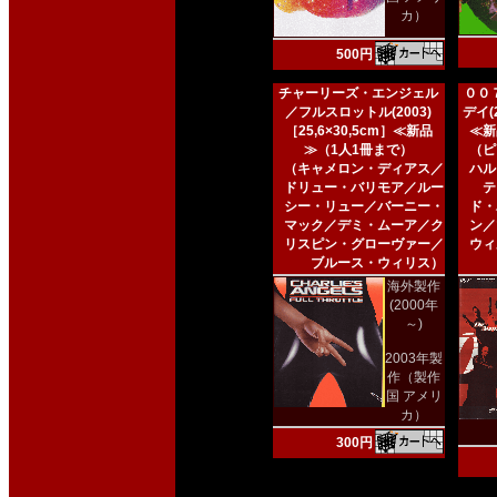
カ）
500円
チャーリーズ・エンジェル
００
／フルスロットル(2003)
デイ(2
［25,6×30,5cm］≪新品
≪新
≫（1人1冊まで）
（ピ
（キャメロン・ディアス／
ハル
ドリュー・バリモア／ルー
テ
シー・リュー／バーニー・
ド・
マック／デミ・ムーア／ク
ン／
リスピン・グローヴァー／
ウィ
ブルース・ウィリス）
海外製作
(2000年
～)
2003年製
作（製作
国 アメリ
カ）
300円