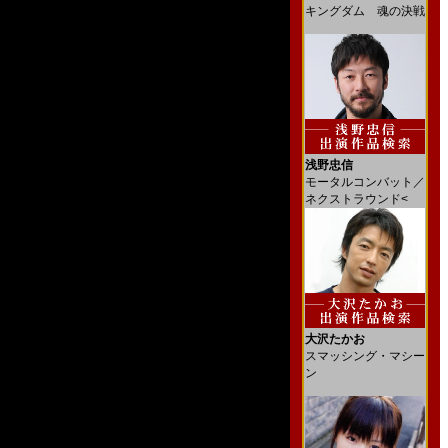
キングダム 魂の決戦
浅野忠信
モータルコンバット／
ネクストラウンド<
大沢たかお
スマッシング・マシー
ン