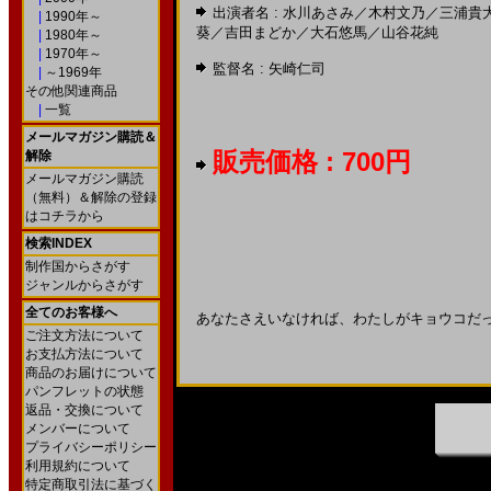
出演者名 :
水川あさみ
／
木村文乃
／
三浦貴
|
1990年～
葵
／
吉田まどか
／
大石悠馬
／
山谷花純
|
1980年～
|
1970年～
監督名 :
矢崎仁司
|
～1969年
その他関連商品
|
一覧
メールマガジン購読＆
販売価格 : 700円
解除
メールマガジン購読
（無料）＆解除の登録
はコチラから
検索INDEX
制作国からさがす
ジャンルからさがす
全てのお客様へ
あなたさえいなければ、わたしがキョウコだ
ご注文方法について
お支払方法について
商品のお届けについて
パンフレットの状態
返品・交換について
メンバーについて
プライバシーポリシー
利用規約について
特定商取引法に基づく