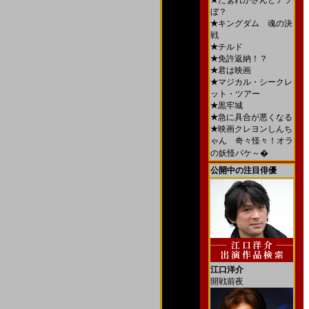
★
だぁれかさんとアソ
ぼ？
★
キングダム 魂の決
戦
★
チルド
★
免許返納！？
★
君は映画
★
マジカル・シークレ
ット・ツアー
★
黒牢城
★
急に具合が悪くなる
★
映画クレヨンしんち
ゃん 奇々怪々！オラ
の妖怪バケ～�
公開中の注目俳優
江口洋介
開戦前夜