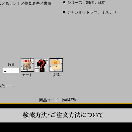
シリーズ :
制作：日本
大
／
森カンナ
／
鶴見辰吾
／
古泉
ジャンル :
ドラマ
、
ミステリー
数量
カート
友達
った――
商品コード : jta0437k