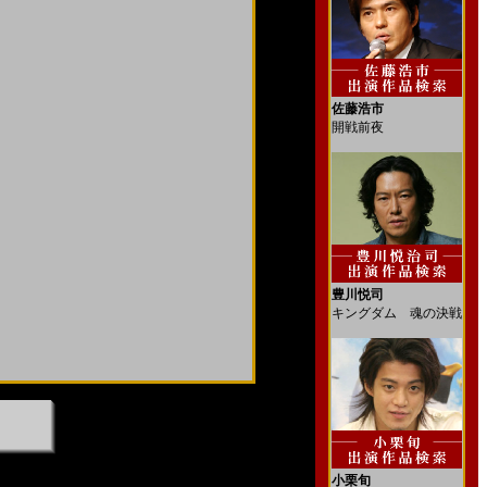
佐藤浩市
開戦前夜
豊川悦司
キングダム 魂の決戦
小栗旬