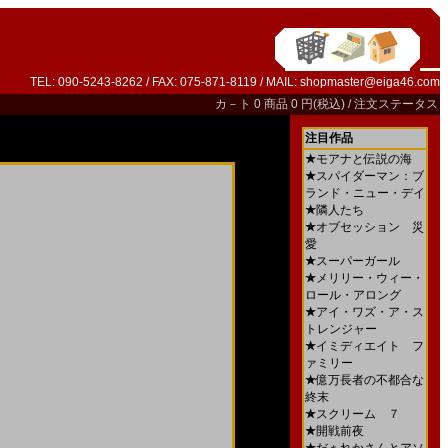
TEL: 090-5243-8262 / FAX: 075-871-8119 / MAIL:
shopmaster@eiga46.com
カ－ト
0 商品 0 円(税込) /
注文ステータス
注目作品
★
モアナと伝説の海
★
スパイダーマン：ブ
ランド・ニュー・デイ
★
隣人たち
★
オブセッション 災
愛
★
スーパーガール
★
メリリー・ウィー・
ロール・アロング
★
アイ・ワズ・ア・ス
トレンジャー
★
イミディエイト フ
ァミリー
★
億万長者の不都合な
終末
★
スクリーム ７
★
開戦前夜