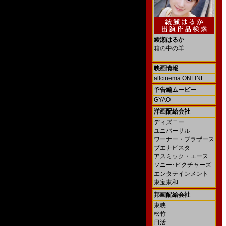
綾瀬はるか
箱の中の羊
映画情報
allcinema ONLINE
予告編ムービー
GYAO
洋画配給会社
ディズニー
ユニバーサル
ワーナー・ブラザース
ブエナビスタ
アスミック・エース
ソニー･ピクチャーズ
エンタテインメント
東宝東和
邦画配給会社
東映
松竹
日活