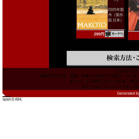
～)
2005年製
作（製作
国 日本）
200円
Copyright 200
掲載内容の文章・価格・画像その他全ての情報は、その使
本ショップに掲載されている社名、商品
当サイトはリンクフリーです。相
Generated b
span:0.484;