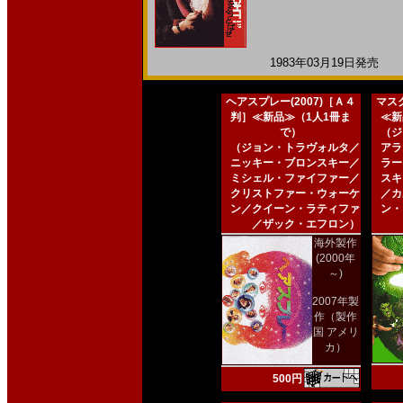
1983年03月19日発売 日
ヘアスプレー(2007)［Ａ４
マスク
判］≪新品≫（1人1冊ま
≪新
で）
（ジ
（ジョン・トラヴォルタ／
アラ
ニッキー・ブロンスキー／
ラー
ミシェル・ファイファー／
スキ
クリストファー・ウォーケ
／カ
ン／クイーン・ラティファ
ン・
／ザック・エフロン）
海外製作
(2000年
～)
2007年製
作（製作
国 アメリ
カ）
500円