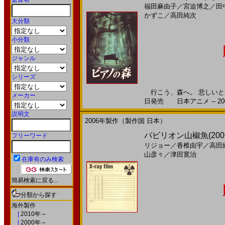
福田麻由子
／
宮迫博之
／
田
かずこ
／
高田純次
大分類
小分類
ジャンル
シリーズ
行こう、森へ。 悲しいとき
メーカー
日発売 日本アニメ -- 20
説明文
2006年製作（製作国 日本）
パビリオン山椒魚(200
フリーワード
リジョー
／
香椎由宇
／
高田
山彦々
／
津田寛治
在庫有のみ検索
簡易検索に戻る...
分類から探す
海外製作
|
2010年～
|
2000年～