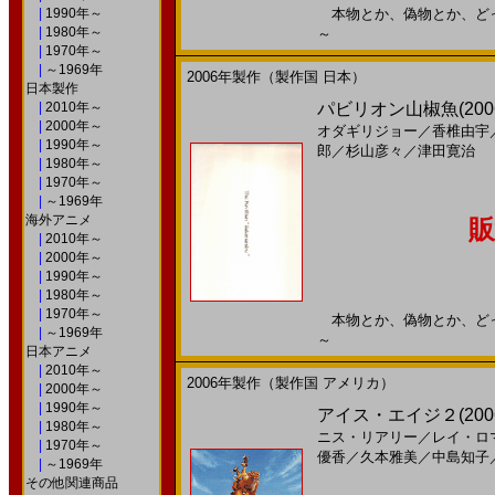
|
1990年～
本物とか、偽物とか、どっちで
|
1980年～
～
|
1970年～
|
～1969年
2006年製作（製作国 日本）
日本製作
|
2010年～
パビリオン山椒魚(20
|
2000年～
オダギリジョー
／
香椎由宇
|
1990年～
郎
／
杉山彦々
／
津田寛治
|
1980年～
|
1970年～
|
～1969年
海外アニメ
販
|
2010年～
|
2000年～
|
1990年～
|
1980年～
|
1970年～
本物とか、偽物とか、どっちで
|
～1969年
～
日本アニメ
|
2010年～
2006年製作（製作国 アメリカ）
|
2000年～
|
1990年～
アイス・エイジ２(200
|
1980年～
ニス・リアリー
／
レイ・ロ
|
1970年～
優香
／
久本雅美
／
中島知子
|
～1969年
その他関連商品