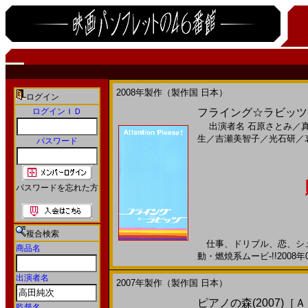
2008年製作（製作国 日本）
ログイン
ログインＩＤ
フライング☆ラビッツ（フ
出演者名
石原さとみ
／
生
／
吉瀬美智子
／
光石研
／
パスワード
パスワードを忘れた方
複合検索
仕事、ドリブル、恋、シュ
商品名
動・燃焼系ムービ-!!2008年
出演者名
2007年製作（製作国 日本）
ピアノの森(2007)［
監督名