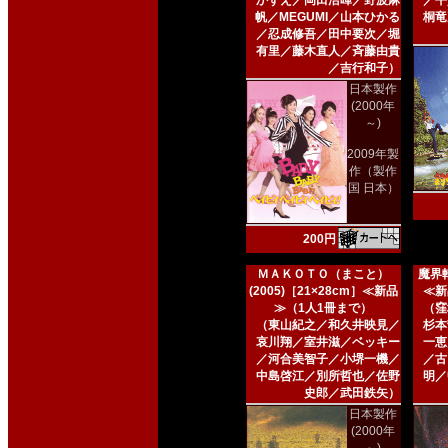
かずえ／岡田浩暉／野波麻
／平
帆／MEGUMI／山本ひかる
桐竜
／忍成修吾／田中要次／堀
有里／藤木直人／斉藤由貴
／吉行和子）
日本製作
(2000年
～)
2009年製
作（製作
国 日本）
200円
ＭＡＫＯＴＯ（まこと）
魔界転
(2005)［21×28cm］≪新品
≪新
≫（1人1冊まで）
（窪
（東山紀之／和久井映見／
杉本
哀川翔／室井滋／ベッキー
一恵
／河合美智子／小堺一機／
／古
中島啓江／別所哲也／佐野
明／
史郎／武田鉄矢）
日本製作
(2000年