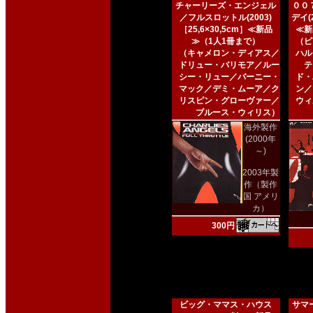
チャーリーズ・エンジェル
００
／フルスロットル(2003)
デイ(2
［25,6×30,5cm］≪新品
≪新
≫（1人1冊まで）
（ピ
（キャメロン・ディアス／
ハル
ドリュー・バリモア／ルー
テ
シー・リュー／バーニー・
ド・
マック／デミ・ムーア／ク
ン／
リスピン・グローヴァー／
ウィ
ブルース・ウィリス）
海外製作
(2000年
～)
2003年製
作（製作
国 アメリ
カ）
300円
ビッグ・ママス・ハウス
サマー