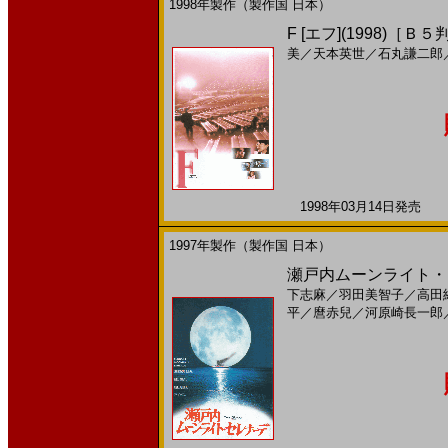
1998年製作（製作国 日本）
F [エフ](1998)［Ｂ５
美
／
天本英世
／
石丸謙二郎
1998年03月14日発売 日
1997年製作（製作国 日本）
瀬戸内ムーンライト・セ
下志麻
／
羽田美智子
／
高田
平
／
麿赤兒
／
河原崎長一郎