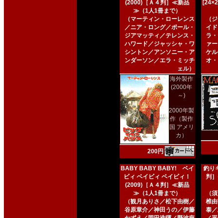
(2000)［Ａ４判］≪新品
[24
≫（1人1冊まで）
（マーティン・ローレンス
（ジ
／ニア・ロング／ポール・
イド
ジアマッティ／テレンス・
ラ・
ハワード／ジャッシャ・ワ
ァー
シントン／アンソニー・ア
ケル
ンダーソン／エラ・ミッチ
オ・
ェル）
海外製作
(2000年
～)
2000年製
作（製作
国 アメリ
カ）
200円
BABY BABY BABY! ベイ
釣りキ
ビィ ベイビィ ベイビィ！
判］
(2009)［Ａ４判］≪新品
≫（1人1冊まで）
（須
（観月ありさ／松下由樹／
椎由
谷原章介／神田うの／伊藤
泰／