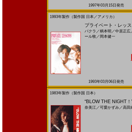
1997年03月15日発売 日
1993年製作（製作国 日本／アメリカ）
プライベート・レッスン
パクラ
／
柄本明
／
中居正広
ール牧
／
岡本健一
1993年03月06日発売 日
1983年製作（製作国 日本）
“BLOW THE NIG
奈美江
／
可愛かずみ
／
高田