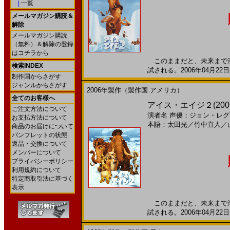
|
一覧
メールマガジン購読＆
解除
メールマガジン購読
（無料）＆解除の登録
はコチラから
このままだと、未来まで溶
検索INDEX
試される。2006年04月22
制作国からさがす
ジャンルからさがす
2006年製作（製作国 アメリカ）
全てのお客様へ
アイス・エイジ２(200
ご注文方法について
演者名
声優：ジョン・レグ
お支払方法について
本語：太田光
／
竹中直人
／
商品のお届けについて
パンフレットの状態
返品・交換について
メンバーについて
プライバシーポリシー
利用規約について
特定商取引法に基づく
表示
このままだと、未来まで溶
試される。2006年04月22