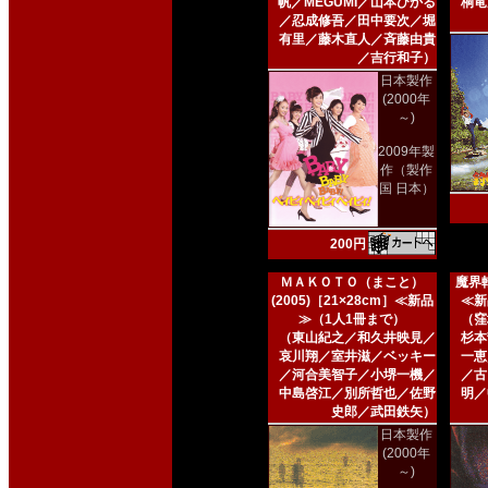
帆／MEGUMI／山本ひかる
桐竜
／忍成修吾／田中要次／堀
有里／藤木直人／斉藤由貴
／吉行和子）
日本製作
(2000年
～)
2009年製
作（製作
国 日本）
200円
ＭＡＫＯＴＯ（まこと）
魔界転
(2005)［21×28cm］≪新品
≪新
≫（1人1冊まで）
（窪
（東山紀之／和久井映見／
杉本
哀川翔／室井滋／ベッキー
一恵
／河合美智子／小堺一機／
／古
中島啓江／別所哲也／佐野
明／
史郎／武田鉄矢）
日本製作
(2000年
～)