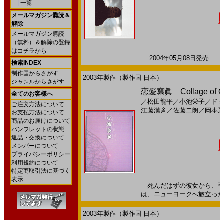
|
一覧
メールマガジン購読＆
解除
メールマガジン購読
（無料）＆解除の登録
はコチラから
2004年05月08日発売 
検索INDEX
制作国からさがす
2003年製作（製作国 日本）
ジャンルからさがす
恋愛寫眞 Collage of Ou
全てのお客様へ
／
松田龍平
／
小池栄子
／
ド
ご注文方法について
江藤漢斉
／
佐藤二朗
／
岡本
お支払方法について
商品のお届けについて
パンフレットの状態
返品・交換について
メンバーについて
プライバシーポリシー
利用規約について
特定商取引法に基づく
表示
死んだはずの彼女から、手
は、ニューヨークへ旅立った…
2003年製作（製作国 日本）