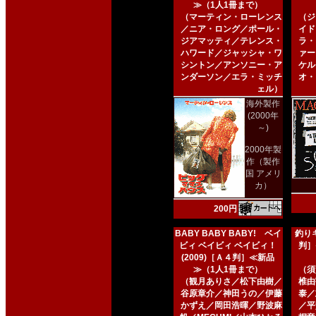
≫（1人1冊まで）
（マーティン・ローレンス
（ジ
／ニア・ロング／ポール・
イド
ジアマッティ／テレンス・
ラ・
ハワード／ジャッシャ・ワ
ァー
シントン／アンソニー・ア
ケル
ンダーソン／エラ・ミッチ
オ・
ェル）
海外製作
(2000年
～)
2000年製
作（製作
国 アメリ
カ）
200円
BABY BABY BABY! ベイ
釣りキ
ビィ ベイビィ ベイビィ！
判］
(2009)［Ａ４判］≪新品
≫（1人1冊まで）
（須
（観月ありさ／松下由樹／
椎由
谷原章介／神田うの／伊藤
泰／
かずえ／岡田浩暉／野波麻
／平