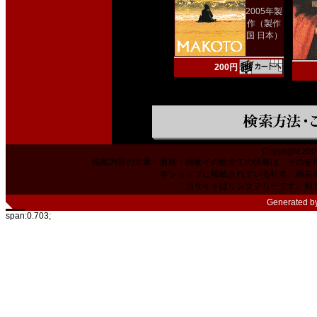
2005年製
作（製作
国 日本）
200円
Copyright 200
掲載内容の文章・価格・画像その他全ての情報は、その使
本ショップに掲載されている社名、商品
当サイトはリンクフリーです。相
Generated b
span:0.703;