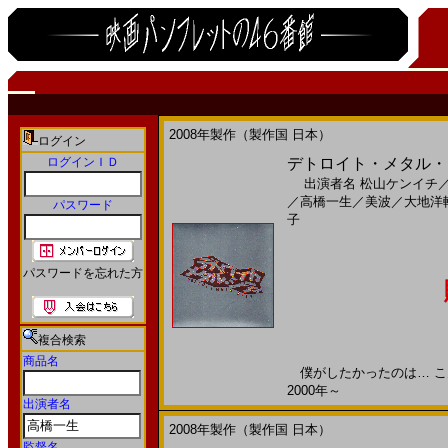
2008年製作（製作国 日本）
ログイン
ログインＩＤ
デトロイト・メタル・シテ
出演者名
松山ケンイチ
／
高橋一生
／
美波
／
大地洋
パスワード
子
パスワードを忘れた方
複合検索
商品名
僕がしたかったのは… こんな
2000年～
出演者名
2008年製作（製作国 日本）
監督名