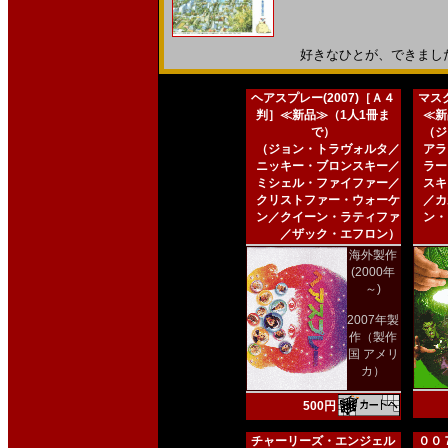
好きなひとが、できました。1
ヘアスプレー(2007)［Ａ４
マスク
判］≪新品≫（1人1冊ま
≪新
で）
（ジ
（ジョン・トラヴォルタ／
アラ
ニッキー・ブロンスキー／
ラー
ミシェル・ファイファー／
スキ
クリストファー・ウォーケ
／カ
ン／クイーン・ラティファ
ン・
／ザック・エフロン）
海外製作
(2000年
～)
2007年製
作（製作
国 アメリ
カ）
500円
チャーリーズ・エンジェル
００