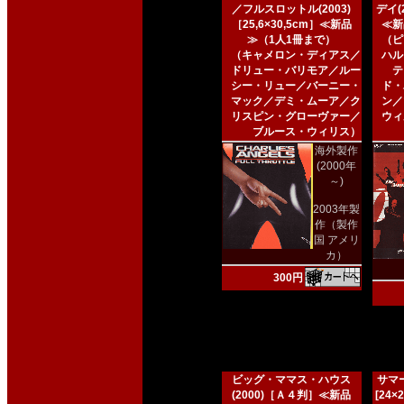
／フルスロットル(2003)
デイ(2
［25,6×30,5cm］≪新品
≪新
≫（1人1冊まで）
（ピ
（キャメロン・ディアス／
ハル
ドリュー・バリモア／ルー
テ
シー・リュー／バーニー・
ド・
マック／デミ・ムーア／ク
ン／
リスピン・グローヴァー／
ウィ
ブルース・ウィリス）
海外製作
(2000年
～)
2003年製
作（製作
国 アメリ
カ）
300円
ビッグ・ママス・ハウス
サマー
(2000)［Ａ４判］≪新品
[24