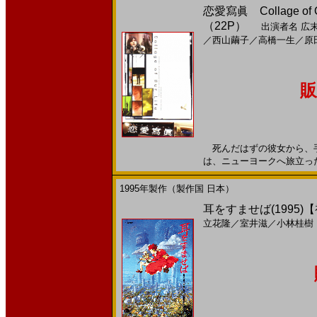
恋愛寫眞 Collage of
（22P）
出演者名
広
／
西山繭子
／
高橋一生
／
原
販
死んだはずの彼女から、手
は、ニューヨークへ旅立った…
1995年製作（製作国 日本）
耳をすませば(1995
立花隆
／
室井滋
／
小林桂樹