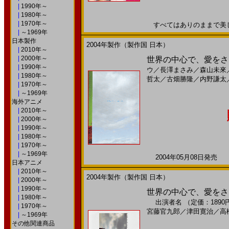
|
1990年～
|
1980年～
|
1970年～
すべてはありのままで美しい2
|
～1969年
日本製作
2004年製作（製作国 日本）
|
2010年～
|
2000年～
世界の中心で、愛をさけ
|
1990年～
ウ
／
長澤まさみ
／
森山未來
|
1980年～
哲太
／
古畑勝隆
／
内野謙太
|
1970年～
|
～1969年
海外アニメ
|
2010年～
|
2000年～
|
1990年～
|
1980年～
|
1970年～
|
～1969年
2004年05月08日発売 日
日本アニメ
|
2010年～
2004年製作（製作国 日本）
|
2000年～
|
1990年～
世界の中心で、愛をさけぶ(20
|
1980年～
出演者名
（定価：189
|
1970年～
宮藤官九郎
／
津田寛治
／
高
|
～1969年
その他関連商品