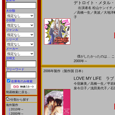
デトロイト・メタル・シ
出演者名
松山ケンイチ
大分類
／
高橋一生
／
美波
／
大地洋
子
小分類
ジャンル
シリーズ
メーカー
僕がしたかったのは… こんな
説明文
2000年～
フリーワード
2006年製作（製作国 日本）
LOVE MY LIFE ラブ
在庫有のみ検索
今宿麻美
／
高橋一生
／
平岩
泉今日子
／
浅田美代子
／
石
簡易検索に戻る...
分類から探す
海外製作
|
2010年～
|
2000年～