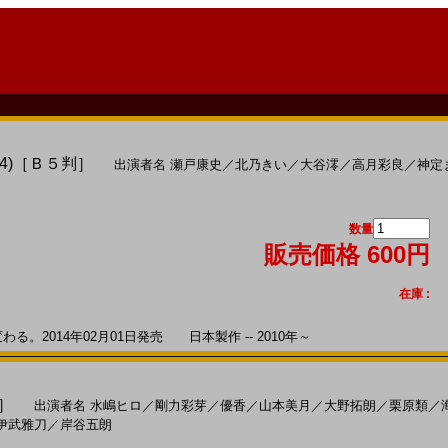
4)［Ｂ５判］
出演者名
瀬戸康史
／
北乃きい
／
大谷澪
／
高月彩良
／
神定
数量
販売価格 600円
在庫 :
。2014年02月01日発売 日本製作 -- 2010年～
判］
出演者名
水嶋ヒロ
／
剛力彩芽
／
優香
／
山本美月
／
大野拓朗
／
栗原類
／
伊武雅刀
／
岸谷五朗