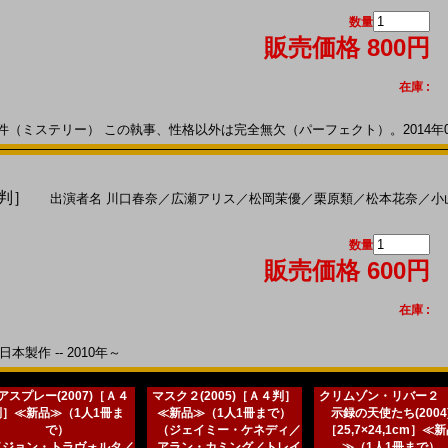
数量
販売価格 800円
在庫 :
（ミステリー） この執事、性格以外は完全無欠（パーフェクト）。2014年01月
４判］
出演者名
川口春奈
／
広瀬アリス
／
松岡茉優
／
栗原類
／
松本花奈
／
小
数量
販売価格 600円
在庫 :
本製作 -- 2010年～
アスプレー(2007)［Ａ４
マスク２(2005)［Ａ４判］
クリムゾン・リバー２
判］≪新品≫（1人1冊ま
≪新品≫（1人1冊まで）
示録の天使たち(2004
で）
（ジェイミー・ケネディ／
［25,7×24,1cm］≪
（ジョン・トラヴォルタ／
アラン・カミング／トレイ
≫（1人1冊まで）