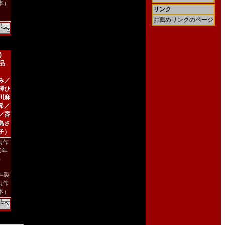
本）
リンク
お薦めリンクのページ
)
新品
み／
澤ひ
川麻
希／
／斉
島さ
子）
製作
00年
)
2年製
製作
本）