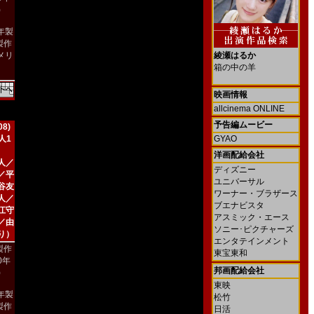
)
9年製
製作
メリ
綾瀬はるか
）
箱の中の羊
映画情報
allcinema ONLINE
予告編ムービー
8)
人1
GYAO
洋画配給会社
人／
ディズニー
／平
ユニバーサル
谷友
ワーナー・ブラザース
人／
ブエナビスタ
江守
アスミック・エース
／由
ソニー･ピクチャーズ
り）
エンタテインメント
製作
東宝東和
00年
邦画配給会社
)
東映
8年製
松竹
製作
日活