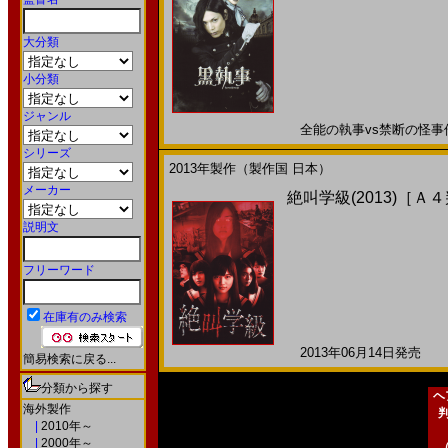
大分類
小分類
ジャンル
全能の執事vs禁断の怪事件
シリーズ
2013年製作（製作国 日本）
メーカー
絶叫学級(2013)［Ａ
説明文
フリーワード
在庫有のみ検索
2013年06月14日発売 日
簡易検索に戻る...
分類から探す
ヘ
海外製作
|
2010年～
|
2000年～