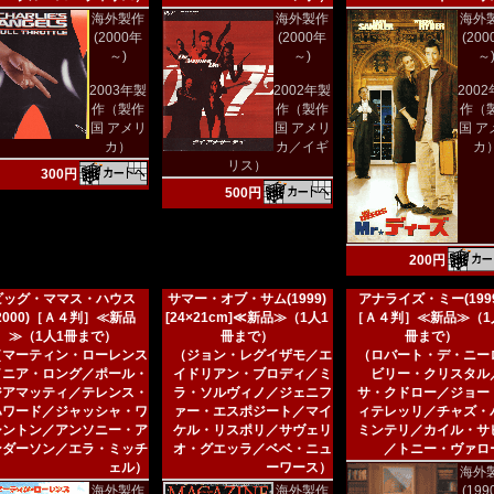
海外製作
海外製作
海外
(2000年
(2000年
(20
～)
～)
～
2003年製
2002年製
200
作（製作
作（製作
作（
国 アメリ
国 アメリ
国 ア
カ）
カ／イギ
カ
リス）
300円
500円
200円
ビッグ・ママス・ハウス
サマー・オブ・サム(1999)
アナライズ・ミー(1999
(2000)［Ａ４判］≪新品
[24×21cm]≪新品≫（1人1
［Ａ４判］≪新品≫（1
≫（1人1冊まで）
冊まで）
冊まで）
（マーティン・ローレンス
（ジョン・レグイザモ／エ
（ロバート・デ・ニー
／ニア・ロング／ポール・
イドリアン・ブロディ／ミ
ビリー・クリスタル
ジアマッティ／テレンス・
ラ・ソルヴィノ／ジェニフ
サ・クドロー／ジョー
ハワード／ジャッシャ・ワ
ァー・エスポジート／マイ
ィテレッリ／チャズ・
シントン／アンソニー・ア
ケル・リスポリ／サヴェリ
ミンテリ／カイル・サ
ンダーソン／エラ・ミッチ
オ・グエッラ／ベベ・ニュ
／トニー・ヴァロ
ェル）
ーワース）
海外
海外製作
海外製作
(19