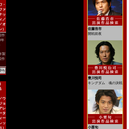
ワ・
ファ
ナッ
ィ／
／オ
佐藤浩市
ン）
開戦前夜
製作
00年
)
4年製
製作
豊川悦司
キングダム 魂の決戦
)
品
／ウ
ジョ
アレ
ータ
ィー
レッ
小栗旬
ス）