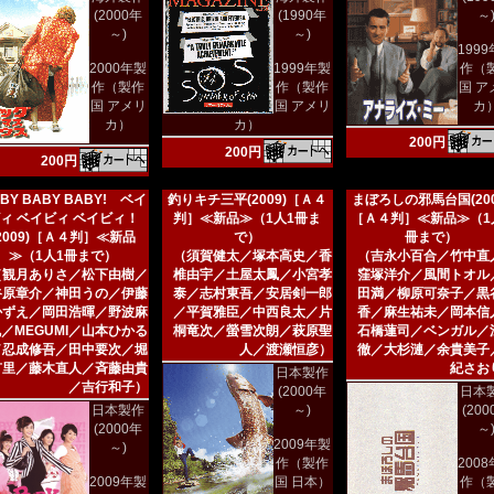
(2000年
(1990年
～
～)
～)
199
2000年製
1999年製
作（
作（製作
作（製作
国 ア
国 アメリ
国 アメリ
カ
カ）
カ）
200円
200円
200円
BY BABY BABY! ベイ
釣りキチ三平(2009)［Ａ４
まぼろしの邪馬台国(200
ィ ベイビィ ベイビィ！
判］≪新品≫（1人1冊ま
［Ａ４判］≪新品≫（1
(2009)［Ａ４判］≪新品
で）
冊まで）
≫（1人1冊まで）
（須賀健太／塚本高史／香
（吉永小百合／竹中直
（観月ありさ／松下由樹／
椎由宇／土屋太鳳／小宮孝
窪塚洋介／風間トオル
谷原章介／神田うの／伊藤
泰／志村東吾／安居剣一郎
田満／柳原可奈子／黒
かずえ／岡田浩暉／野波麻
／平賀雅臣／中西良太／片
香／麻生祐未／岡本信
／MEGUMI／山本ひかる
桐竜次／螢雪次朗／萩原聖
石橋蓮司／ベンガル／
／忍成修吾／田中要次／堀
人／渡瀬恒彦）
徹／大杉漣／余貴美子
有里／藤木直人／斉藤由貴
紀さお
日本製作
／吉行和子）
(2000年
日本
日本製作
～)
(20
(2000年
～
2009年製
～)
作（製作
200
2009年製
国 日本）
作（