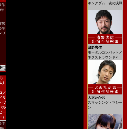
キングダム 魂の決戦
製作
00年
)
2年製
製作
メリ
）
浅野忠信
モータルコンバット／
ネクストラウンド<
)
人1
ロ／
／リ
大沢たかお
・ヴ
スマッシング・マシー
パル
ン
ビー
ー）
製作
90年