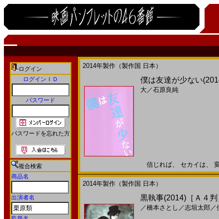
2014年製作（製作国 日本）
ログイン
ログインＩＤ
僕は友達が少ない(201
大
／
石原良純
パスワード
パスワードを忘れた方
信じれば、 セカイは、 変わる
複合検索
商品名
2014年製作（製作国 日本）
黒執事(2014)［Ａ４
出演者名
／
橋本さとし
／
志垣太郎
／
監督名