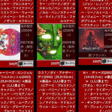
ニッキー・ブロンスキー／
ラー・ハワード／ボブ・ホ
（ジャン・レノ／ブノ
ミシェル・ファイファー／
スキンス／ベン・スタイン
マジメル／クリスト
クリストファー・ウォーケ
／カル・ペン／スティーヴ
ー・リー／カミーユ・
ン／クイーン・ラティファ
ン・ライト／リアム・ファ
タ／ジョニー・アリデ
／ザック・エフロン）
ルコナー）
ガブリエル・ラズール
ーグスティン・ルグラ
海外製作
海外製作
(2000年
(2000年
海外
～)
～)
(20
～
2007年製
2005年製
作（製作
作（製作
200
国 アメリ
国 アメリ
作（
カ）
カ）
国 フランス）
200円
200円
500円
ャーリーズ・エンジェル
００７／ダイ・アナザー・
Ｍｒ．ディーズ(2002
／フルスロットル(2003)
デイ(2002)［25,5×33cm］
［14×29,7cm］≪新
25,6×30,5cm］≪新品
≪新品≫（1人1冊まで）
≫（1人1冊まで）
≫（1人1冊まで）
（ピアース・ブロスナン／
（アダム・サンドラー
（キャメロン・ディアス／
ハル・ベリー／トビー・ス
ィノナ・ライダー／
ドリュー・バリモア／ルー
ティーヴンス／ロザムン
ン・タートゥーロ／
シー・リュー／バーニー・
ド・パイク／リック・ユー
ン・コヴァート／ピ
マック／デミ・ムーア／ク
ン／マイケル・マドセン／
ー・ギャラガー／ステ
リスピン・グローヴァー／
ウィル・ユン・リー／マド
ヴ・ブシェミ／ジャ
ブルース・ウィリス）
ンナ）
ド・ハリ