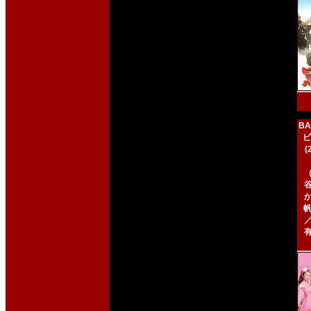
BA
ビ
帆