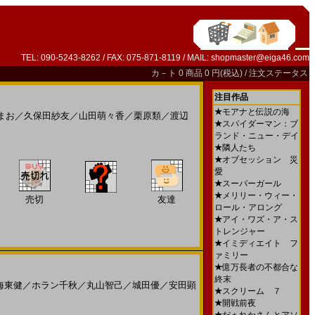
TEL: 090-5243-8262 / FAX: 075-871-8119 / MAIL:
shopmaster@eiga46.com
カ－ト
0 商品 0 円(税込) /
注文ステータス
注目作品
★
モアナと伝説の海
まお
／
久保田紗友
／
山田萌々香
／
栗原類
／
渡辺
★
スパイダーマン：ブ
ランド・ニュー・デイ
★
隣人たち
★
オブセッション 災
愛
★
スーパーガール
★
メリリー・ウィー・
売切
友達
ロール・アロング
★
アイ・ワズ・ア・ス
トレンジャー
★
イミディエイト フ
ァミリー
★
億万長者の不都合な
終末
海東健
／
ホラン千秋
／
丸山智己
／
城田優
／
安田顕
★
スクリーム ７
★
開戦前夜