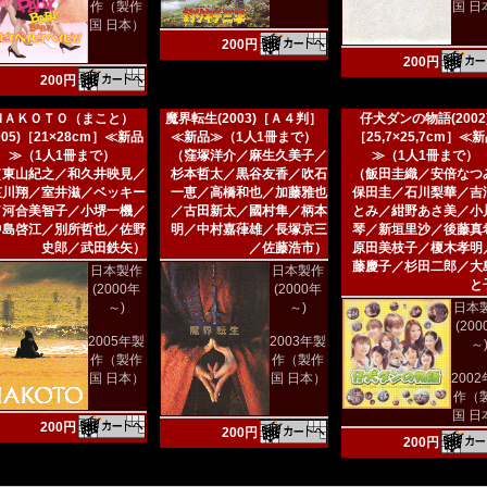
作（製作
国 日
国 日本）
200円
200円
200円
ＭＡＫＯＴＯ（まこと）
魔界転生(2003)［Ａ４判］
仔犬ダンの物語(2002
005)［21×28cm］≪新品
≪新品≫（1人1冊まで）
［25,7×25,7cm］≪
≫（1人1冊まで）
（窪塚洋介／麻生久美子／
≫（1人1冊まで）
（東山紀之／和久井映見／
杉本哲太／黒谷友香／吹石
（飯田圭織／安倍なつ
哀川翔／室井滋／ベッキー
一恵／高橋和也／加藤雅也
保田圭／石川梨華／吉
／河合美智子／小堺一機／
／古田新太／國村隼／柄本
とみ／紺野あさ美／小
中島啓江／別所哲也／佐野
明／中村嘉葎雄／長塚京三
琴／新垣里沙／後藤真
史郎／武田鉄矢）
／佐藤浩市）
原田美枝子／榎木孝明
藤慶子／杉田二郎／大
日本製作
日本製作
と
(2000年
(2000年
～)
～)
日本
(20
2005年製
2003年製
～
作（製作
作（製作
国 日本）
国 日本）
200
作（
国 日
200円
200円
200円