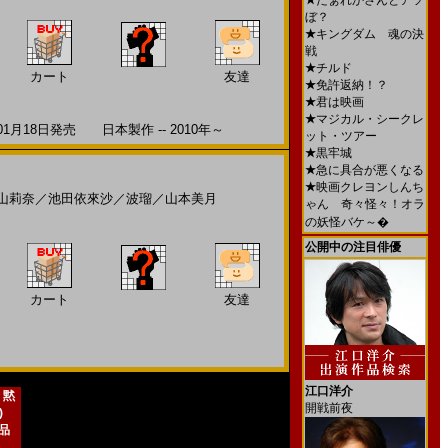
★
だぁれかさんとアソ
ぼ？
★
キングダム 魂の決
戦
★
チルド
カート
友達
★
免許返納！？
★
君は映画
★
マジカル・シークレ
18日発売 日本製作 -- 2010年～
ット・ツアー
★
黒牢城
★
急に具合が悪くなる
★
映画クレヨンしんち
山莉奈
／
池田依來沙
／
波瑠
／
山本美月
ゃん 奇々怪々！オラ
の妖怪バケ～�
公開中の注目俳優
カート
友達
江口洋介
 黙
開戦前夜
)
新品