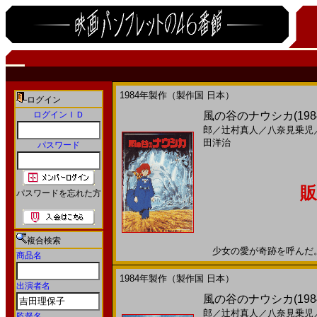
1984年製作（製作国 日本）
ログイン
ログインＩＤ
風の谷のナウシカ(19
郎
／
辻村真人
／
八奈見乗児
田洋治
パスワード
販
パスワードを忘れた方
複合検索
少女の愛が奇跡を呼んだ。19
商品名
1984年製作（製作国 日本）
出演者名
風の谷のナウシカ(19
郎
／
辻村真人
／
八奈見乗児
監督名