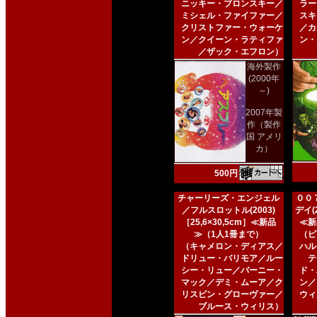
ニッキー・ブロンスキー／
ラー
ミシェル・ファイファー／
スキ
クリストファー・ウォーケ
／カ
ン／クイーン・ラティファ
ン・
／ザック・エフロン）
海外製作
(2000年
～)
2007年製
作（製作
国 アメリ
カ）
500円
チャーリーズ・エンジェル
００
／フルスロットル(2003)
デイ(2
［25,6×30,5cm］≪新品
≪新
≫（1人1冊まで）
（ピ
（キャメロン・ディアス／
ハル
ドリュー・バリモア／ルー
テ
シー・リュー／バーニー・
ド・
マック／デミ・ムーア／ク
ン／
リスピン・グローヴァー／
ウィ
ブルース・ウィリス）