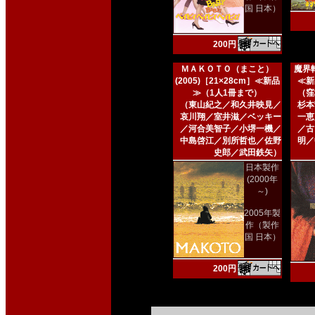
国 日本）
200円
ＭＡＫＯＴＯ（まこと）
魔界転
(2005)［21×28cm］≪新品
≪新
≫（1人1冊まで）
（窪
（東山紀之／和久井映見／
杉本
哀川翔／室井滋／ベッキー
一恵
／河合美智子／小堺一機／
／古
中島啓江／別所哲也／佐野
明／
史郎／武田鉄矢）
日本製作
(2000年
～)
2005年製
作（製作
国 日本）
200円