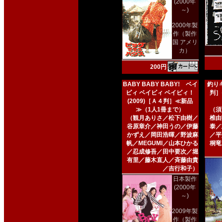
(2000年
～)
2000年製
作（製作
国 アメリ
カ）
200円
BABY BABY BABY! ベイ
釣りキ
ビィ ベイビィ ベイビィ！
判］
(2009)［Ａ４判］≪新品
≫（1人1冊まで）
（須
（観月ありさ／松下由樹／
椎由
谷原章介／神田うの／伊藤
泰／
かずえ／岡田浩暉／野波麻
／平
帆／MEGUMI／山本ひかる
桐竜
／忍成修吾／田中要次／堀
有里／藤木直人／斉藤由貴
／吉行和子）
日本製作
(2000年
～)
2009年製
作（製作