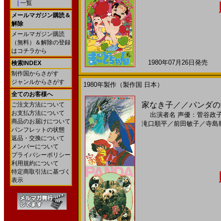
|
一覧
メールマガジン購読＆
解除
メールマガジン購読
（無料）＆解除の登録
はコチラから
1980年07月26日発売 日
検索INDEX
制作国からさがす
ジャンルからさがす
1980年製作（製作国 日本）
全てのお客様へ
家なき子／／パンダの世
ご注文方法について
お支払方法について
出演者名
声優：菅谷政
商品のお届けについて
滝口順平
／
前田敏子
／
寺島
パンフレットの状態
返品・交換について
メンバーについて
プライバシーポリシー
利用規約について
特定商取引法に基づく
表示