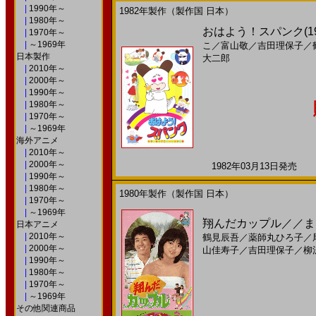
|
1990年～
1982年製作（製作国 日本）
|
1980年～
おはよう！スパンク(1
|
1970年～
|
～1969年
こ
／
富山敬
／
吉田理保子
／
日本製作
大二郎
|
2010年～
|
2000年～
|
1990年～
|
1980年～
|
1970年～
|
～1969年
海外アニメ
|
2010年～
|
2000年～
1982年03月13日発売 日
|
1990年～
|
1980年～
1980年製作（製作国 日本）
|
1970年～
|
～1969年
翔んだカップル／／まこ
日本アニメ
|
2010年～
鶴見辰吾
／
薬師丸ひろ子
／
|
2000年～
山佳寿子
／
吉田理保子
／
柳
|
1990年～
|
1980年～
|
1970年～
|
～1969年
その他関連商品