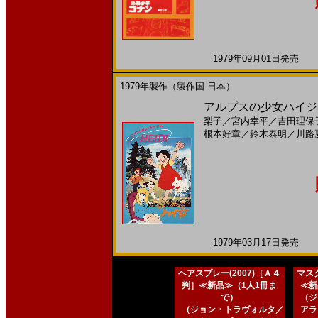
1979年09月01日発売 日
1979年製作（製作国 日本）
アルプスの少女ハイジ(
梨子
／
宮内幸平
／
吉田理保
根本好章
／
鈴木泰明
／
川路
1979年03月17日発売 日
ヘアスプレー(2007)［Ａ４
マスク
判］≪新品≫（1人1冊ま
≪新
で）
（ジ
（ジョン・トラヴォルタ／
アラ