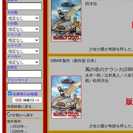
田洋治
大分類
小分類
ジャンル
シリーズ
少女の愛が奇跡を呼んだ。19
メーカー
1984年製作（製作国 日本）
説明文
風の谷のナウシカ(198
永井一郎
／
辻村真人
／
八奈
フリーワード
朗
／
松田洋治
在庫有のみ検索
販
簡易検索に戻る...
分類から探す
海外製作
少女の愛が奇跡を呼んだ。19
|
2010年～
|
2000年～