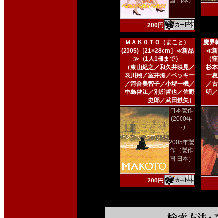
国 日本）
200円
ＭＡＫＯＴＯ（まこと）
魔界転
(2005)［21×28cm］≪新品
≪新
≫（1人1冊まで）
（窪
（東山紀之／和久井映見／
杉本
哀川翔／室井滋／ベッキー
一恵
／河合美智子／小堺一機／
／古
中島啓江／別所哲也／佐野
明／
史郎／武田鉄矢）
日本製作
(2000年
～)
2005年製
作（製作
国 日本）
200円