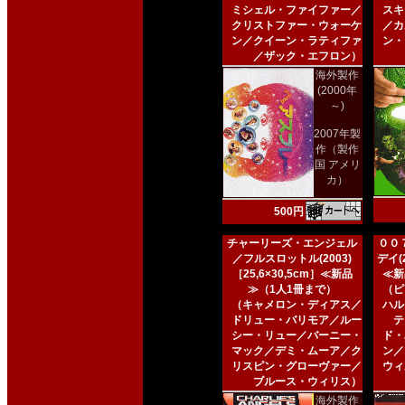
ミシェル・ファイファー／
スキ
クリストファー・ウォーケ
／カ
ン／クイーン・ラティファ
ン・
／ザック・エフロン）
海外製作
(2000年
～)
2007年製
作（製作
国 アメリ
カ）
500円
チャーリーズ・エンジェル
００
／フルスロットル(2003)
デイ(2
［25,6×30,5cm］≪新品
≪新
≫（1人1冊まで）
（ピ
（キャメロン・ディアス／
ハル
ドリュー・バリモア／ルー
テ
シー・リュー／バーニー・
ド・
マック／デミ・ムーア／ク
ン／
リスピン・グローヴァー／
ウィ
ブルース・ウィリス）
海外製作