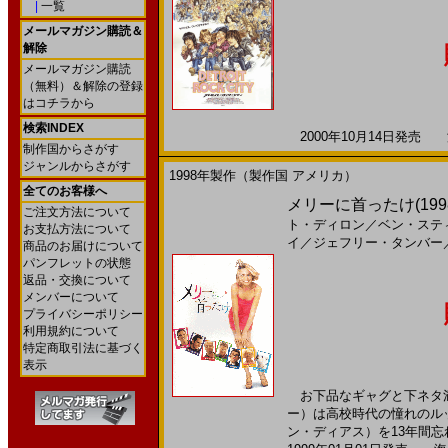
|
一覧
メールマガジン購読＆
解除
メールマガジン購読
（無料）＆解除の登録
はコチラから
検索INDEX
2000年10月14日発売 海
制作国からさがす
ジャンルからさがす
1998年製作（製作国 アメリカ）
全てのお客様へ
メリーに首ったけ(199
ご注文方法について
ト・ディロン
／
ベン・ステ
お支払方法について
イ
／
ジェフリー・タンバー
商品のお届けについて
パンフレットの状態
返品・交換について
メンバーについて
プライバシーポリシー
利用規約について
特定商取引法に基づく
表示
お下品なギャグと下ネタ満
ー）は高校時代の憧れのル
ン・ディアス）を13年間忘れ