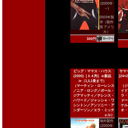
(2000年
～)
2003年製
作（製作
国 アメリ
カ）
300円
ビッグ・ママス・ハウス
サマー
(2000)［Ａ４判］≪新品
[24
≫（1人1冊まで）
（マーティン・ローレンス
（ジ
／ニア・ロング／ポール・
イド
ジアマッティ／テレンス・
ラ・
ハワード／ジャッシャ・ワ
ァー
シントン／アンソニー・ア
ケル
ンダーソン／エラ・ミッチ
オ・
ェル）
海外製作
(2000年