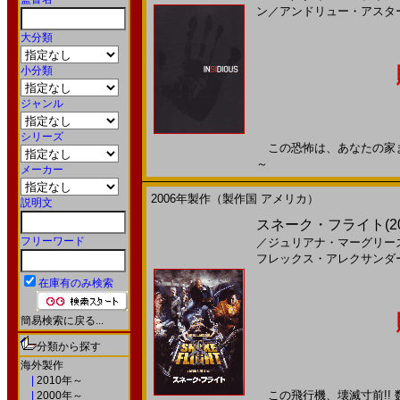
ン
／
アンドリュー・アスタ
大分類
小分類
ジャンル
シリーズ
この恐怖は、あなたの家までつ
～
メーカー
2006年製作（製作国 アメリカ）
説明文
スネーク・フライト(2
フリーワード
／
ジュリアナ・マーグリー
フレックス・アレクサンダ
在庫有のみ検索
簡易検索に戻る...
分類から探す
海外製作
|
2010年～
この飛行機、壊滅寸前!!
|
2000年～