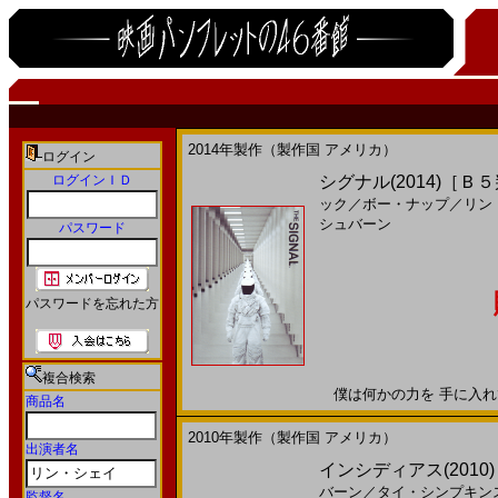
2014年製作（製作国 アメリカ）
ログイン
ログインＩＤ
シグナル(2014)［Ｂ
ック
／
ボー・ナップ
／
リン
シュバーン
パスワード
パスワードを忘れた方
複合検索
僕は何かの力を 手に入れてし
商品名
2010年製作（製作国 アメリカ）
出演者名
インシディアス(2010
バーン
／
タイ・シンプキン
監督名