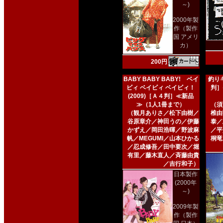
～)
2000年製
作（製作
国 アメリ
カ）
200円
BABY BABY BABY! ベイ
釣りキ
ビィ ベイビィ ベイビィ！
判］
(2009)［Ａ４判］≪新品
≫（1人1冊まで）
（須
（観月ありさ／松下由樹／
椎由
谷原章介／神田うの／伊藤
泰／
かずえ／岡田浩暉／野波麻
／平
帆／MEGUMI／山本ひかる
桐竜
／忍成修吾／田中要次／堀
有里／藤木直人／斉藤由貴
／吉行和子）
日本製作
(2000年
～)
2009年製
作（製作