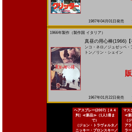
1987年04月01日発売 海
1966年製作（製作国 イタリア）
真昼の用心棒(1966
ンコ・ネロ
／
ジュゼッペ・
トン
／
リン・シェイン
販
1967年01月22日発売 海
ヘアスプレー(2007)［Ａ４
マスク
判］≪新品≫（1人1冊ま
≪新
で）
（ジ
（ジョン・トラヴォルタ／
アラ
ニッキー・ブロンスキー／
ラー