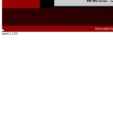
Copyright 200
掲載内容の文章・価格・画像その他全ての情報は、その使
本ショップに掲載されている社名、商品
当サイトはリンクフリーです。相
Generated b
span:1.125;