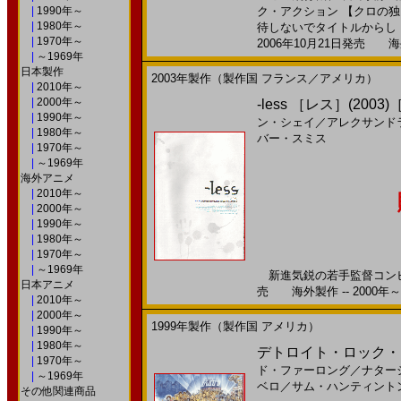
|
1990年～
ク・アクション 【クロの独
|
1980年～
待しないでタイトルからし .
|
1970年～
2006年10月21日発売 海外
|
～1969年
日本製作
2003年製作（製作国 フランス／アメリカ）
|
2010年～
|
2000年～
-less ［レス］(20
|
1990年～
ン・シェイ
／
アレクサンド
|
1980年～
バー・スミス
|
1970年～
|
～1969年
海外アニメ
|
2010年～
|
2000年～
|
1990年～
|
1980年～
|
1970年～
|
～1969年
新進気鋭の若手監督コンビが
日本アニメ
売 海外製作 -- 2000年～
|
2010年～
|
2000年～
1999年製作（製作国 アメリカ）
|
1990年～
|
1980年～
デトロイト・ロック・シ
|
1970年～
ド・ファーロング
／
ナター
|
～1969年
ベロ
／
サム・ハンティント
その他関連商品