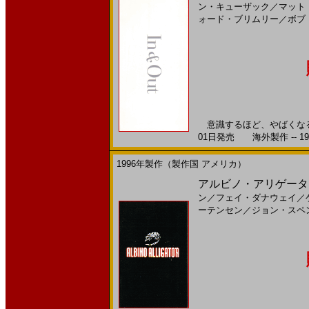
ン・キューザック
／
マット
ォード・ブリムリー
／
ボブ
意識するほど、やばくなる。
01日発売 海外製作 -- 19
1996年製作（製作国 アメリカ）
アルビノ・アリゲーター(1
ン
／
フェイ・ダナウェイ
／
ーテンセン
／
ジョン・スペ