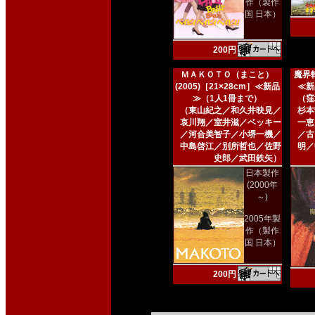
作（製作
国 日本）
200円
ＭＡＫＯＴＯ（まこと）
魔界転
(2005)［21×28cm］≪新品
≪新
≫（1人1冊まで）
（窪
（東山紀之／和久井映見／
杉本
哀川翔／室井滋／ベッキー
一恵
／河合美智子／小堺一機／
／古
中島啓江／別所哲也／佐野
明／
史郎／武田鉄矢）
日本製作
(2000年
～)
2005年製
作（製作
国 日本）
200円