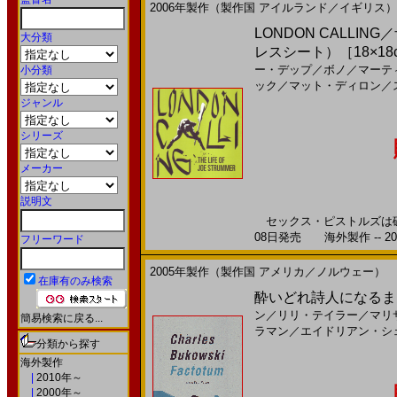
2006年製作（製作国 アイルランド／イギリス）
LONDON CALLI
大分類
レスシート）［18×18
ー・デップ
／
ボノ
／
マーテ
小分類
ック
／
マット・ディロン
／
ジャンル
シリーズ
メーカー
説明文
セックス・ピストルズは破壊
08日発売 海外製作 -- 20
フリーワード
2005年製作（製作国 アメリカ／ノルウェー）
在庫有のみ検索
酔いどれ詩人になるまえに(
ン
／
リリ・テイラー
／
マリ
簡易検索に戻る...
ラマン
／
エイドリアン・シ
分類から探す
海外製作
|
2010年～
|
2000年～