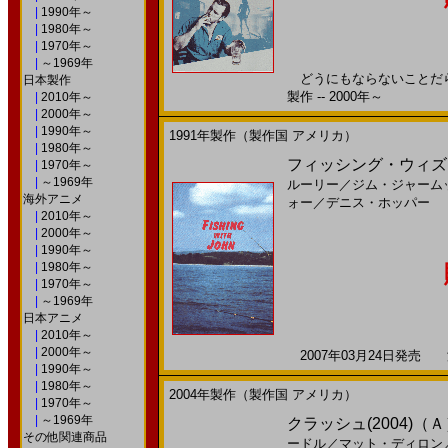
|
1990年～
|
1980年～
|
1970年～
|
～1969年
どうにもならないことだらけ
日本製作
製作 -- 2000年～
|
2010年～
|
2000年～
|
1990年～
1991年製作（製作国 アメリカ）
|
1980年～
フィッシング・ウィズ・ジョ
|
1970年～
|
～1969年
ルーリー
／
ジム・ジャーム
海外アニメ
ォー
／
デニス・ホッパー
|
2010年～
|
2000年～
|
1990年～
|
1980年～
|
1970年～
|
～1969年
日本アニメ
|
2010年～
|
2000年～
2007年03月24日発売 海
|
1990年～
|
1980年～
2004年製作（製作国 アメリカ）
|
1970年～
|
～1969年
クラッシュ(2004)（
その他関連商品
ードル
／
マット・ディロン