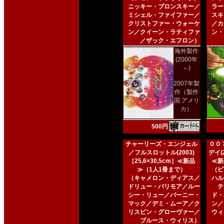
ニッキー・ブロンスキー／
ラー
ミシェル・ファイファー／
スキ
クリストファー・ウォーケ
／カ
ン／クイーン・ラティファ
ン・
／ザック・エフロン）
海外製作
(2000年
～)
2007年製
作（製作
国 アメリ
カ）
500円
チャーリーズ・エンジェル
００
／フルスロットル(2003)
デイ(2
［25,6×30,5cm］≪新品
≪新
≫（1人1冊まで）
（ピ
（キャメロン・ディアス／
ハル
ドリュー・バリモア／ルー
テ
シー・リュー／バーニー・
ド・
マック／デミ・ムーア／ク
ン／
リスピン・グローヴァー／
ウィ
ブルース・ウィリス）