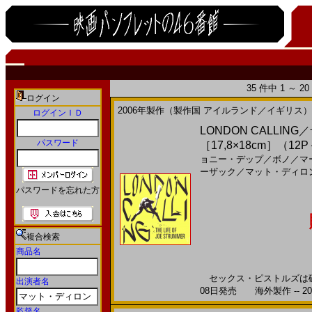
35 件中 1 ～ 
ログイン
2006年製作（製作国 アイルランド／イギリス）
ログインＩＤ
LONDON CALLI
パスワード
［17,8×18cm］（
ョニー・デップ
／
ボノ
／
マ
ーザック
／
マット・ディロ
パスワードを忘れた方
複合検索
商品名
セックス・ピストルズは破壊
出演者名
08日発売 海外製作 -- 20
監督名