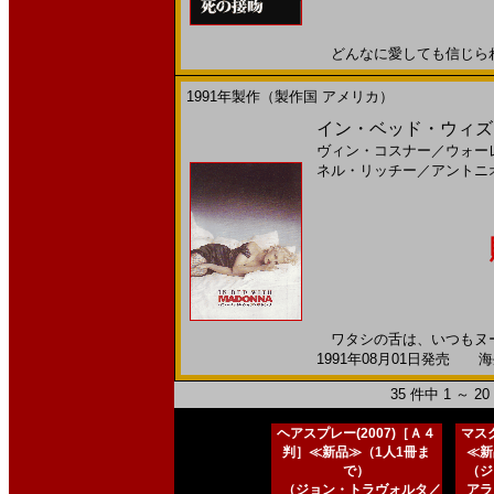
どんなに愛しても信じられない
1991年製作（製作国 アメリカ）
イン・ベッド・ウィズ・
ヴィン・コスナー
／
ウォー
ネル・リッチー
／
アントニ
ワタシの舌は、いつもヌー
1991年08月01日発売 海外
35 件中 1 ～ 
ヘアスプレー(2007)［Ａ４
マスク
判］≪新品≫（1人1冊ま
≪新
で）
（ジ
（ジョン・トラヴォルタ／
アラ