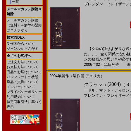
|
一覧
ブレンダン・フレイザー
／
メールマガジン購読＆
解除
メールマガジン購読
（無料）＆解除の登録
はコチラから
検索INDEX
制作国からさがす
ジャンルからさがす
【クロの独りよがりな映画
た。。。 全く関係のない
全てのお客様へ
ンの映画かと思いきや必ずし
ご注文方法について
2006年02月11日発売 海外
お支払方法について
商品のお届けについて
2004年製作（製作国 アメリカ）
パンフレットの状態
返品・交換について
クラッシュ(2004)（
メンバーについて
ードル
／
マット・ディロン
プライバシーポリシー
ブレンダン・フレイザー
／
利用規約について
特定商取引法に基づく
表示