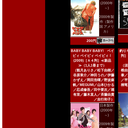
(2000年
～)
2000年製
作（製作
国 アメリ
カ）
200円
BABY BABY BABY! ベイ
釣りキ
ビィ ベイビィ ベイビィ！
判］
(2009)［Ａ４判］≪新品
≫（1人1冊まで）
（須
（観月ありさ／松下由樹／
椎由
谷原章介／神田うの／伊藤
泰／
かずえ／岡田浩暉／野波麻
／平
帆／MEGUMI／山本ひかる
桐竜
／忍成修吾／田中要次／堀
有里／藤木直人／斉藤由貴
／吉行和子）
日本製作
(2000年
～)
2009年製