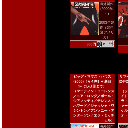
海外製作
(2000年
～)
2003年製
作（製作
国 アメリ
カ）
300円
ビッグ・ママス・ハウス
サマー
(2000)［Ａ４判］≪新品
[24
≫（1人1冊まで）
（マーティン・ローレンス
（ジ
／ニア・ロング／ポール・
イド
ジアマッティ／テレンス・
ラ・
ハワード／ジャッシャ・ワ
ァー
シントン／アンソニー・ア
ケル
ンダーソン／エラ・ミッチ
オ・
ェル）
海外製作