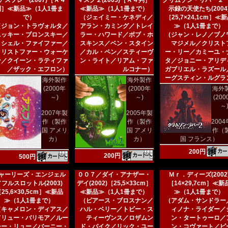
アスプレー(2007)［Ａ４
マスク２(2005)［Ａ４判］
クリムゾン・リバー２
判］≪新品≫（1人1冊ま
≪新品≫（1人1冊まで）
示録の天使たち(2004
で）
（ジェイミー・ケネディ／
［25,7×24,1cm］≪
（ジョン・トラヴォルタ／
アラン・カミング／トレイ
≫（1人1冊まで）
ニッキー・ブロンスキー／
ラー・ハワード／ボブ・ホ
（ジャン・レノ／ブノ
ミシェル・ファイファー／
スキンス／ベン・スタイン
マジメル／クリスト
クリストファー・ウォーケ
／カル・ペン／スティーヴ
ー・リー／カミーユ・
ン／クイーン・ラティファ
ン・ライト／リアム・ファ
タ／ジョニー・アリデ
／ザック・エフロン）
ルコナー）
ガブリエル・ラズール
ーグスティン・ルグラ
海外製作
海外製作
(2000年
(2000年
海外
～)
～)
(20
～
2007年製
2005年製
作（製作
作（製作
200
国 アメリ
国 アメリ
作（
カ）
カ）
国 フランス）
200円
200円
500円
ャーリーズ・エンジェル
００７／ダイ・アナザー・
Ｍｒ．ディーズ(2002
／フルスロットル(2003)
デイ(2002)［25,5×33cm］
［14×29,7cm］≪新
25,6×30,5cm］≪新品
≪新品≫（1人1冊まで）
≫（1人1冊まで）
≫（1人1冊まで）
（ピアース・ブロスナン／
（アダム・サンドラー
（キャメロン・ディアス／
ハル・ベリー／トビー・ス
ィノナ・ライダー／
ドリュー・バリモア／ルー
ティーヴンス／ロザムン
ン・タートゥーロ／
シー・リュー／バーニー・
ド・パイク／リック・ユー
ン・コヴァート／ピ