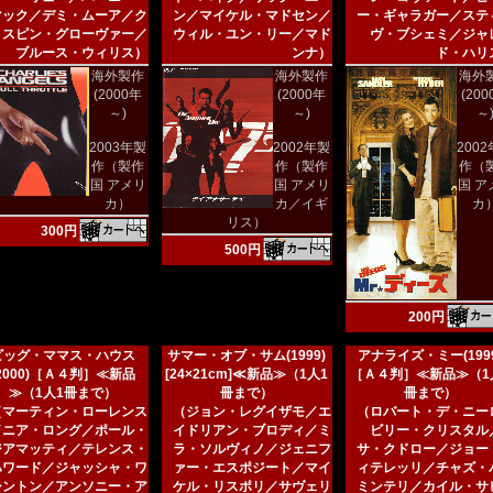
マック／デミ・ムーア／ク
ン／マイケル・マドセン／
ー・ギャラガー／ステ
リスピン・グローヴァー／
ウィル・ユン・リー／マド
ヴ・ブシェミ／ジャ
ブルース・ウィリス）
ンナ）
ド・ハリ
海外製作
海外製作
海外
(2000年
(2000年
(20
～)
～)
～
2003年製
2002年製
200
作（製作
作（製作
作（
国 アメリ
国 アメリ
国 ア
カ）
カ／イギ
カ
リス）
300円
500円
200円
ビッグ・ママス・ハウス
サマー・オブ・サム(1999)
アナライズ・ミー(1999
(2000)［Ａ４判］≪新品
[24×21cm]≪新品≫（1人1
［Ａ４判］≪新品≫（1
≫（1人1冊まで）
冊まで）
冊まで）
（マーティン・ローレンス
（ジョン・レグイザモ／エ
（ロバート・デ・ニー
／ニア・ロング／ポール・
イドリアン・ブロディ／ミ
ビリー・クリスタル
ジアマッティ／テレンス・
ラ・ソルヴィノ／ジェニフ
サ・クドロー／ジョー
ハワード／ジャッシャ・ワ
ァー・エスポジート／マイ
ィテレッリ／チャズ・
シントン／アンソニー・ア
ケル・リスポリ／サヴェリ
ミンテリ／カイル・サ