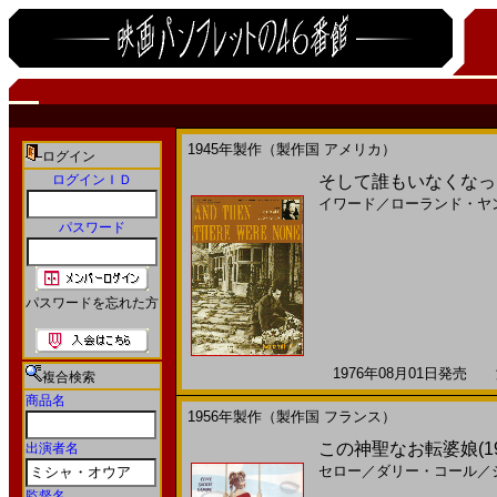
1945年製作（製作国 アメリカ）
ログイン
ログインＩＤ
そして誰もいなくなった(
イワード
／
ローランド・ヤ
パスワード
パスワードを忘れた方
1976年08月01日発売 海
複合検索
商品名
1956年製作（製作国 フランス）
この神聖なお転婆娘(1
出演者名
セロー
／
ダリー・コール
／
監督名