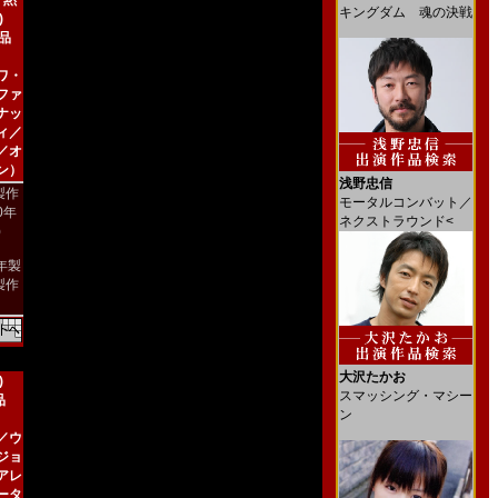
 黙
キングダム 魂の決戦
)
新品
ワ・
ファ
ナッ
ィ／
／オ
ン）
浅野忠信
製作
モータルコンバット／
00年
ネクストラウンド<
)
4年製
製作
大沢たかお
)
スマッシング・マシー
品
ン
／ウ
ジョ
アレ
ータ