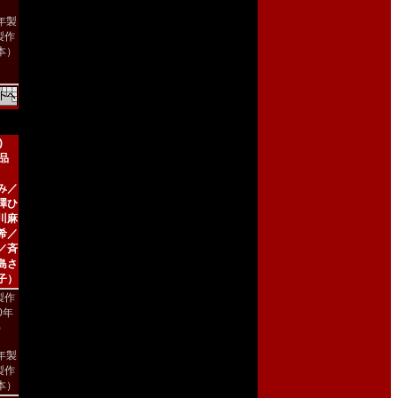
8年製
製作
本）
)
新品
み／
澤ひ
川麻
希／
／斉
島さ
子）
製作
00年
)
2年製
製作
本）