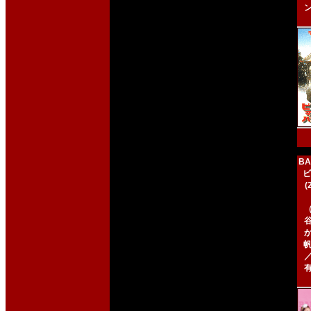
BA
ビ
帆