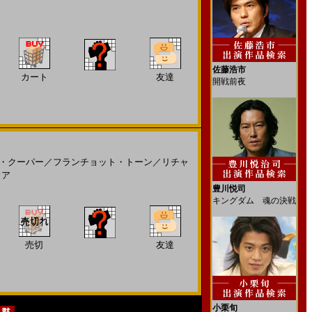
佐藤浩市
カート
友達
開戦前夜
・クーパー
／
フランチョット・トーン
／
リチャ
ウア
豊川悦司
キングダム 魂の決戦
売切
友達
小栗旬