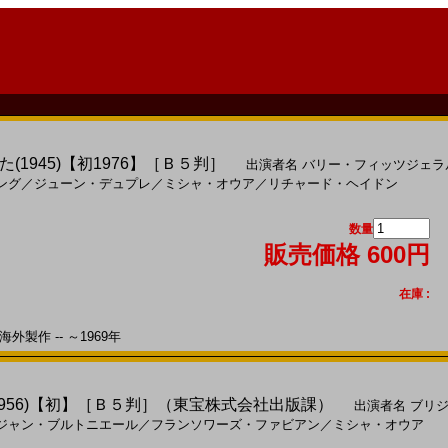
1945)【初1976】［Ｂ５判］
出演者名
バリー・フィッツジェラ
ング
／
ジューン・デュプレ
／
ミシャ・オウア
／
リチャード・ヘイドン
数量
販売価格 600円
在庫 :
外製作 -- ～1969年
956)【初】［Ｂ５判］（東宝株式会社出版課）
出演者名
ブリ
ジャン・ブルトニエール
／
フランソワーズ・ファビアン
／
ミシャ・オウア