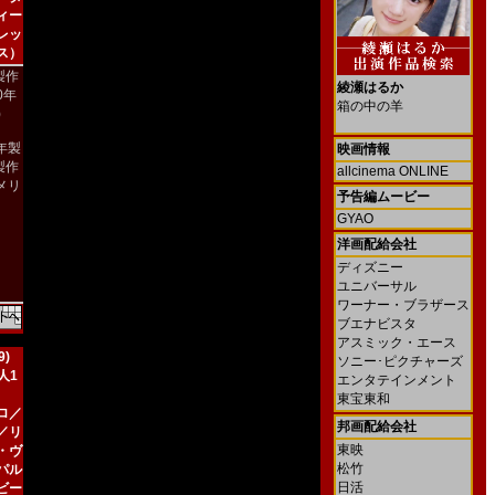
ィー
レッ
ス）
製作
綾瀬はるか
00年
箱の中の羊
)
2年製
映画情報
製作
allcinema ONLINE
メリ
予告編ムービー
）
GYAO
洋画配給会社
ディズニー
ユニバーサル
ワーナー・ブラザース
ブエナビスタ
アスミック・エース
)
ソニー･ピクチャーズ
人1
エンタテインメント
東宝東和
ロ／
邦画配給会社
／リ
東映
・ヴ
松竹
パル
日活
ビー