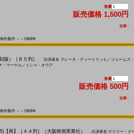
数量
販売価格 1,500円
在庫 :
外製作 -- ～1969年
（復刻版）［Ｂ５判］
出演者名
マレーネ・ディートリッヒ
／
ジェームズ
ナ・マーケル
／
ミシャ・オウア
数量
販売価格 500円
在庫 :
外製作 -- ～1969年
35)【再】［Ａ４判］（大阪映画実業社）
出演者名
ゲイリー・ク