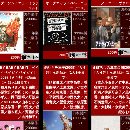
ンダーソン／エラ・ミッチ
オ・グエッラ／ベベ・ニュ
／トニー・ヴァロ
ェル）
ーワース）
海外
海外製作
海外製作
(19
(2000年
(1990年
～
～)
～)
199
2000年製
1999年製
作（
作（製作
作（製作
国 ア
国 アメリ
国 アメリ
カ
カ）
カ）
200円
200円
200円
BY BABY BABY! ベイ
釣りキチ三平(2009)［Ａ４
まぼろしの邪馬台国(200
ィ ベイビィ ベイビィ！
判］≪新品≫（1人1冊ま
［Ａ４判］≪新品≫（1
(2009)［Ａ４判］≪新品
で）
冊まで）
≫（1人1冊まで）
（須賀健太／塚本高史／香
（吉永小百合／竹中直
（観月ありさ／松下由樹／
椎由宇／土屋太鳳／小宮孝
窪塚洋介／風間トオル
谷原章介／神田うの／伊藤
泰／志村東吾／安居剣一郎
田満／柳原可奈子／黒
かずえ／岡田浩暉／野波麻
／平賀雅臣／中西良太／片
香／麻生祐未／岡本信
／MEGUMI／山本ひかる
桐竜次／螢雪次朗／萩原聖
石橋蓮司／ベンガル／
／忍成修吾／田中要次／堀
人／渡瀬恒彦）
徹／大杉漣／余貴美子
有里／藤木直人／斉藤由貴
紀さお
日本製作
／吉行和子）
(2000年
日本
日本製作
～)
(20
(2000年
～