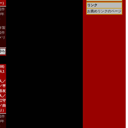
ー）
リンク
製作
お薦めリンクのページ
90年
)
9年製
製作
メリ
）
8)
人1
人／
／平
谷友
人／
江守
／由
り）
製作
00年
)