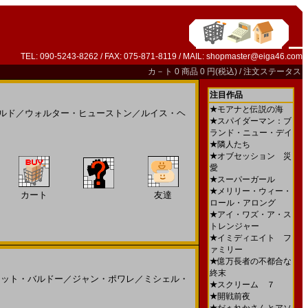
TEL: 090-5243-8262 / FAX: 075-871-8119 / MAIL:
shopmaster@eiga46.com
カ－ト
0 商品 0 円(税込) /
注文ステータス
注目作品
★
モアナと伝説の海
ルド
／
ウォルター・ヒューストン
／
ルイス・ヘ
★
スパイダーマン：ブ
ランド・ニュー・デイ
★
隣人たち
★
オブセッション 災
愛
★
スーパーガール
★
メリリー・ウィー・
カート
友達
ロール・アロング
★
アイ・ワズ・ア・ス
トレンジャー
★
イミディエイト フ
ァミリー
★
億万長者の不都合な
終末
ジット・バルドー
／
ジャン・ポワレ
／
ミシェル・
★
スクリーム ７
★
開戦前夜