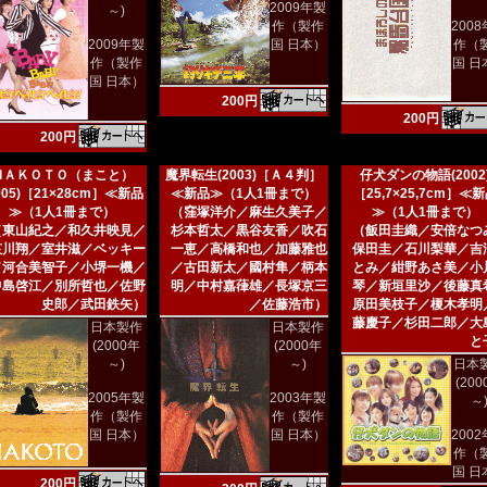
2009年製
～)
作（製作
200
2009年製
国 日本）
作（
作（製作
国 日
国 日本）
200円
200円
200円
ＭＡＫＯＴＯ（まこと）
魔界転生(2003)［Ａ４判］
仔犬ダンの物語(2002
005)［21×28cm］≪新品
≪新品≫（1人1冊まで）
［25,7×25,7cm］≪
≫（1人1冊まで）
（窪塚洋介／麻生久美子／
≫（1人1冊まで）
（東山紀之／和久井映見／
杉本哲太／黒谷友香／吹石
（飯田圭織／安倍なつ
哀川翔／室井滋／ベッキー
一恵／高橋和也／加藤雅也
保田圭／石川梨華／吉
／河合美智子／小堺一機／
／古田新太／國村隼／柄本
とみ／紺野あさ美／小
中島啓江／別所哲也／佐野
明／中村嘉葎雄／長塚京三
琴／新垣里沙／後藤真
史郎／武田鉄矢）
／佐藤浩市）
原田美枝子／榎木孝明
藤慶子／杉田二郎／大
日本製作
日本製作
と
(2000年
(2000年
～)
～)
日本
(20
2005年製
2003年製
～
作（製作
作（製作
国 日本）
国 日本）
200
作（
国 日
200円