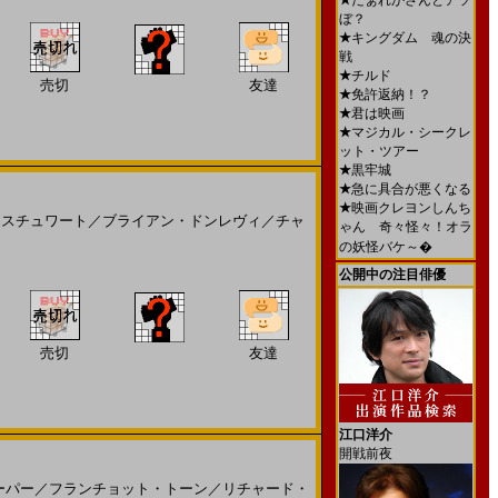
★
だぁれかさんとアソ
ぼ？
★
キングダム 魂の決
戦
★
チルド
売切
友達
★
免許返納！？
★
君は映画
★
マジカル・シークレ
ット・ツアー
★
黒牢城
★
急に具合が悪くなる
★
映画クレヨンしんち
・スチュワート
／
ブライアン・ドンレヴィ
／
チャ
ゃん 奇々怪々！オラ
の妖怪バケ～�
公開中の注目俳優
売切
友達
江口洋介
開戦前夜
ーパー
／
フランチョット・トーン
／
リチャード・