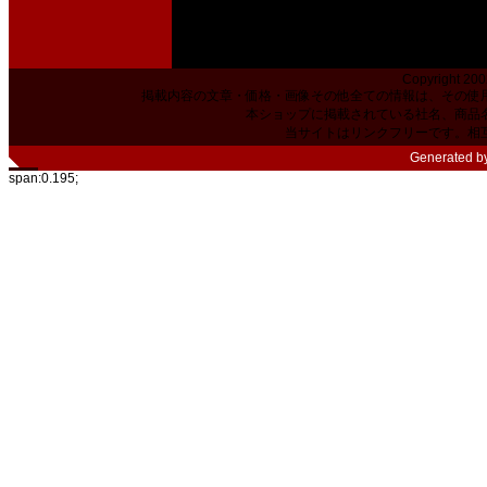
Copyright 200
掲載内容の文章・価格・画像その他全ての情報は、その使
本ショップに掲載されている社名、商品
当サイトはリンクフリーです。相
Generated b
span:0.195;