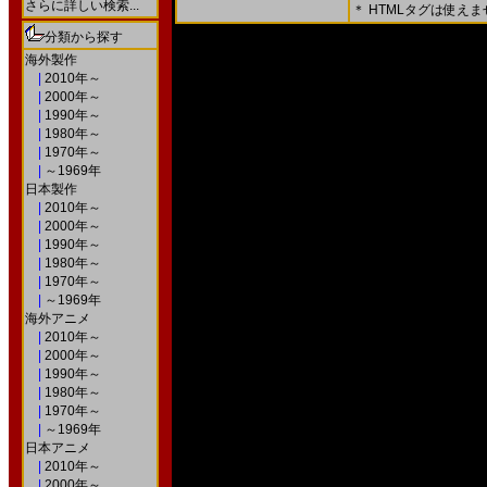
さらに詳しい検索...
＊ HTMLタグは使え
＊ 内容をよくご確認の上、「確認画面」を押してく
分類から探す
○次の画面で送信ボタンを押すと送信されます。
海外製作
|
2010年～
|
2000年～
|
1990年～
|
1980年～
|
1970年～
|
～1969年
日本製作
|
2010年～
|
2000年～
|
1990年～
|
1980年～
|
1970年～
|
～1969年
海外アニメ
|
2010年～
|
2000年～
|
1990年～
|
1980年～
|
1970年～
|
～1969年
日本アニメ
|
2010年～
|
2000年～