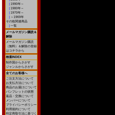
|
1990年～
|
1980年～
|
1970年～
|
～1969年
その他関連商品
|
一覧
メールマガジン購読＆
解除
メールマガジン購読
（無料）＆解除の登録
はコチラから
検索INDEX
制作国からさがす
ジャンルからさがす
全てのお客様へ
ご注文方法について
お支払方法について
商品のお届けについて
パンフレットの状態
返品・交換について
メンバーについて
プライバシーポリシー
利用規約について
特定商取引法に基づく