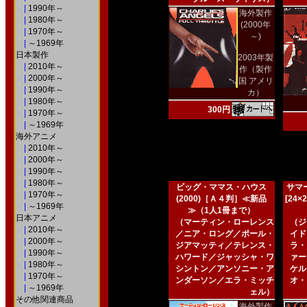
|
1990年～
海外製作
|
1980年～
(2000年
|
1970年～
～)
|
～1969年
日本製作
2003年製
|
2010年～
作（製作
|
2000年～
国 アメリ
|
1990年～
カ）
|
1980年～
300円
|
1970年～
|
～1969年
海外アニメ
|
2010年～
|
2000年～
|
1990年～
|
1980年～
ビッグ・ママス・ハウス
サマー
|
1970年～
(2000)［Ａ４判］≪新品
[24
|
～1969年
≫（1人1冊まで）
日本アニメ
（マーティン・ローレンス
（ジ
|
2010年～
／ニア・ロング／ポール・
イド
|
2000年～
ジアマッティ／テレンス・
ラ・
|
1990年～
ハワード／ジャッシャ・ワ
ァー
|
1980年～
シントン／アンソニー・ア
ケル
|
1970年～
ンダーソン／エラ・ミッチ
オ・
|
～1969年
ェル）
その他関連商品
海外製作