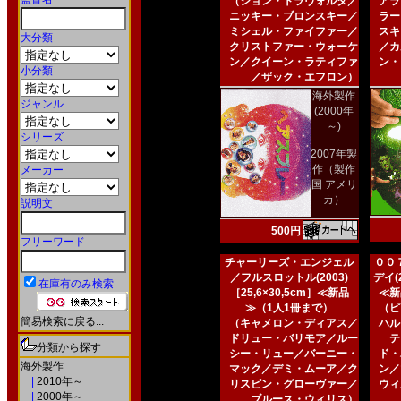
（ジョン・トラヴォルタ／
アラ
ニッキー・ブロンスキー／
ラー
ミシェル・ファイファー／
スキ
大分類
クリストファー・ウォーケ
／カ
ン／クイーン・ラティファ
ン・
小分類
／ザック・エフロン）
海外製作
ジャンル
(2000年
～)
シリーズ
2007年製
作（製作
メーカー
国 アメリ
カ）
説明文
500円
フリーワード
チャーリーズ・エンジェル
００
／フルスロットル(2003)
デイ(2
在庫有のみ検索
［25,6×30,5cm］≪新品
≪新
≫（1人1冊まで）
（ピ
簡易検索に戻る...
（キャメロン・ディアス／
ハル
ドリュー・バリモア／ルー
テ
分類から探す
シー・リュー／バーニー・
ド・
海外製作
マック／デミ・ムーア／ク
ン／
|
2010年～
リスピン・グローヴァー／
ウィ
|
2000年～
ブルース・ウィリス）