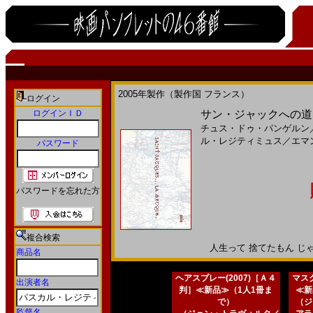
2005年製作（製作国 フランス）
ログイン
ログインＩＤ
サン・ジャックへの道(
チュス・ドゥ・パンゲルン
ル・レジティミュス
／
エマ
パスワード
パスワードを忘れた方
複合検索
人生って 捨てたもん じゃない
商品名
ヘアスプレー(2007)［Ａ４
マスク
出演者名
判］≪新品≫（1人1冊ま
≪新
で）
（ジ
監督名