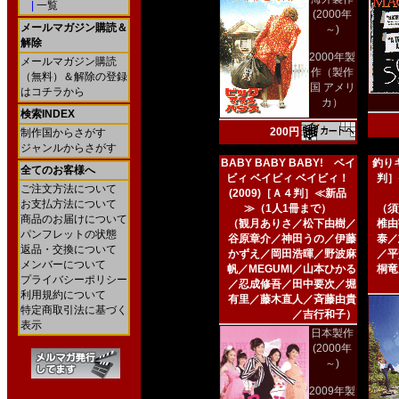
|
一覧
(2000年
メールマガジン購読＆
～)
解除
2000年製
メールマガジン購読
作（製作
（無料）＆解除の登録
国 アメリ
はコチラから
カ）
検索INDEX
200円
制作国からさがす
ジャンルからさがす
BABY BABY BABY! ベイ
釣りキ
全てのお客様へ
ビィ ベイビィ ベイビィ！
判］
ご注文方法について
(2009)［Ａ４判］≪新品
お支払方法について
≫（1人1冊まで）
（須
商品のお届けについて
（観月ありさ／松下由樹／
椎由
パンフレットの状態
谷原章介／神田うの／伊藤
泰／
返品・交換について
かずえ／岡田浩暉／野波麻
／平
メンバーについて
帆／MEGUMI／山本ひかる
桐竜
プライバシーポリシー
／忍成修吾／田中要次／堀
利用規約について
有里／藤木直人／斉藤由貴
特定商取引法に基づく
／吉行和子）
表示
日本製作
(2000年
～)
2009年製