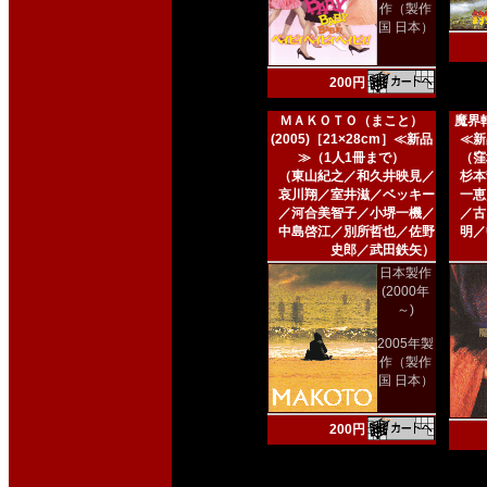
作（製作
国 日本）
200円
ＭＡＫＯＴＯ（まこと）
魔界転
(2005)［21×28cm］≪新品
≪新
≫（1人1冊まで）
（窪
（東山紀之／和久井映見／
杉本
哀川翔／室井滋／ベッキー
一恵
／河合美智子／小堺一機／
／古
中島啓江／別所哲也／佐野
明／
史郎／武田鉄矢）
日本製作
(2000年
～)
2005年製
作（製作
国 日本）
200円