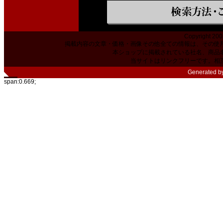
Copyright 200
掲載内容の文章・価格・画像その他全ての情報は、その使
本ショップに掲載されている社名、商品
当サイトはリンクフリーです。相
Generated b
span:0.669;