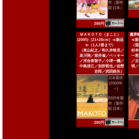
作（製作
国 日本）
200円
ＭＡＫＯＴＯ（まこと）
魔界転
(2005)［21×28cm］≪新品
≪新
≫（1人1冊まで）
（窪
（東山紀之／和久井映見／
杉本
哀川翔／室井滋／ベッキー
一恵
／河合美智子／小堺一機／
／古
中島啓江／別所哲也／佐野
明／
史郎／武田鉄矢）
日本製作
(2000年
～)
2005年製
作（製作
国 日本）
200円