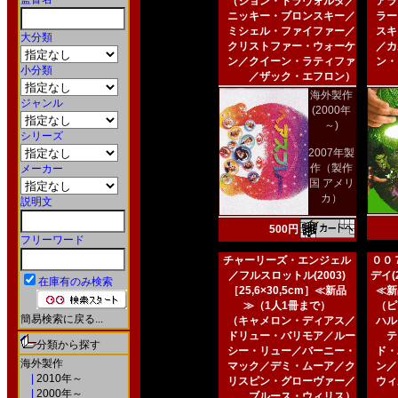
（ジョン・トラヴォルタ／
アラ
ニッキー・ブロンスキー／
ラー
ミシェル・ファイファー／
スキ
大分類
クリストファー・ウォーケ
／カ
ン／クイーン・ラティファ
ン・
小分類
／ザック・エフロン）
海外製作
ジャンル
(2000年
～)
シリーズ
2007年製
作（製作
メーカー
国 アメリ
カ）
説明文
500円
フリーワード
チャーリーズ・エンジェル
００
／フルスロットル(2003)
デイ(2
在庫有のみ検索
［25,6×30,5cm］≪新品
≪新
≫（1人1冊まで）
（ピ
簡易検索に戻る...
（キャメロン・ディアス／
ハル
ドリュー・バリモア／ルー
テ
分類から探す
シー・リュー／バーニー・
ド・
海外製作
マック／デミ・ムーア／ク
ン／
|
2010年～
リスピン・グローヴァー／
ウィ
|
2000年～
ブルース・ウィリス）