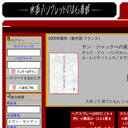
2005年製作（製作国 フランス）
ログイン
ログインＩＤ
サン・ジャックへの道(
チュス・ドゥ・パンゲルン
ル・レジティミュス
／
エマ
パスワード
パスワードを忘れた方
複合検索
人生って 捨てたもん じゃない
商品名
ヘアスプレー(2007)［Ａ４
マスク
出演者名
判］≪新品≫（1人1冊ま
≪新
で）
（ジ
監督名