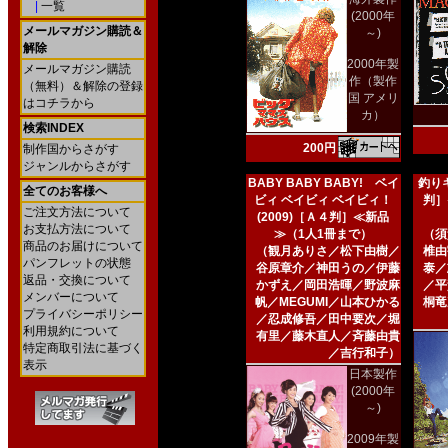
|
一覧
(2000年
メールマガジン購読＆
～)
解除
2000年製
メールマガジン購読
作（製作
（無料）＆解除の登録
国 アメリ
はコチラから
カ）
検索INDEX
200円
制作国からさがす
ジャンルからさがす
BABY BABY BABY! ベイ
釣りキ
全てのお客様へ
ビィ ベイビィ ベイビィ！
判］
ご注文方法について
(2009)［Ａ４判］≪新品
お支払方法について
≫（1人1冊まで）
（須
商品のお届けについて
（観月ありさ／松下由樹／
椎由
パンフレットの状態
谷原章介／神田うの／伊藤
泰／
返品・交換について
かずえ／岡田浩暉／野波麻
／平
メンバーについて
帆／MEGUMI／山本ひかる
桐竜
プライバシーポリシー
／忍成修吾／田中要次／堀
利用規約について
有里／藤木直人／斉藤由貴
特定商取引法に基づく
／吉行和子）
表示
日本製作
(2000年
～)
2009年製