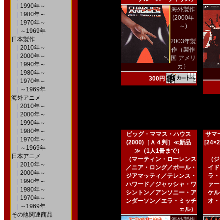
|
1990年～
海外製作
|
1980年～
(2000年
|
1970年～
～)
|
～1969年
日本製作
2003年製
|
2010年～
作（製作
|
2000年～
国 アメリ
|
1990年～
カ）
|
1980年～
300円
|
1970年～
|
～1969年
海外アニメ
|
2010年～
|
2000年～
|
1990年～
|
1980年～
ビッグ・ママス・ハウス
サマー
|
1970年～
(2000)［Ａ４判］≪新品
[24
|
～1969年
≫（1人1冊まで）
日本アニメ
（マーティン・ローレンス
（ジ
|
2010年～
／ニア・ロング／ポール・
イド
|
2000年～
ジアマッティ／テレンス・
ラ・
|
1990年～
ハワード／ジャッシャ・ワ
ァー
|
1980年～
シントン／アンソニー・ア
ケル
|
1970年～
ンダーソン／エラ・ミッチ
オ・
|
～1969年
ェル）
その他関連商品
海外製作