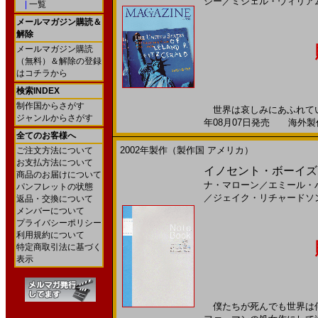
シー
／
ミシェル・ウィリア
|
一覧
メールマガジン購読＆
解除
メールマガジン購読
（無料）＆解除の登録
はコチラから
検索INDEX
制作国からさがす
世界は哀しみにあふれている
ジャンルからさがす
年08月07日発売 海外製作 -
全てのお客様へ
2002年製作（製作国 アメリカ）
ご注文方法について
お支払方法について
イノセント・ボーイズ(
商品のお届けについて
ナ・マローン
／
エミール・
パンフレットの状態
／
ジェイク・リチャードソ
返品・交換について
メンバーについて
プライバシーポリシー
利用規約について
特定商取引法に基づく
表示
僕たちが死んでも世界は何