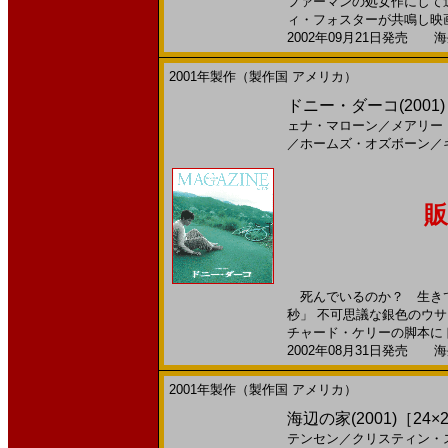
ファーマンの処女作にして
ィ・フォスターが共鳴し映画
2002年09月21日発売 海外
2001年製作（製作国 アメリカ）
ドニー・ダーコ(2001)［
ェナ・マローン
／
メアリー
／
ホームズ・オズボーン
／
販
死んでいるのか？ 生きて
秒」 不可思議な銀色のウ
チャード・ケリーの脚本にドリ
2002年08月31日発売 海外
2001年製作（製作国 アメリカ）
海辺の家(2001)［24×
テンセン
／
クリスティン・