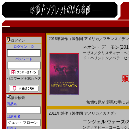
2016年製作（製作国 アメリカ／フランス／デ
ログイン
ログインＩＤ
ネオン・デーモン(201
ーヴス
／
クリスティナ・ヘ
ド・ハリントン
／
ベラ・ヒ
パスワード
販
パスワードを忘れた方
複合検索
無垢な夢が 邪悪な毒に 染まる
商品名
2011年製作（製作国 アメリカ／カナダ）
出演者名
エンジェル ウォーズ(201
ング
／
アビー・コーニッシ
監督名