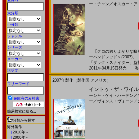
ー・チャン
／
オスカー・ア
大分類
小分類
ジャンル
シリーズ
【クロの独りよがりな映画評
ーハンドレッド＞(2007)
メーカー
「ザック・スナイダー」監督が
2011年04月15日発売 海外
説明文
2007年製作（製作国 アメリカ）
フリーワード
イントゥ・ザ・ワイルド
ーシャ・ゲイ・ハーデン
／
在庫有のみ検索
ー
／
ヴィンス・ヴォーン
／
簡易検索に戻る...
分類から探す
海外製作
|
2010年～
|
2000年～