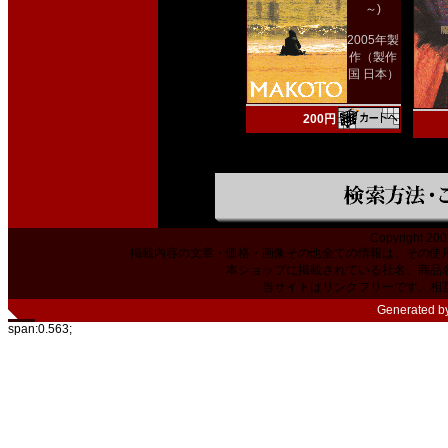
～)
2005年製
作（製作
国 日本）
200円
Copyright 200
掲載内容の文章・価格・画像その他全ての情報は、その使
本ショップに掲載されている社名、商品
当サイトはリンクフリーです。相
Generated b
span:0.563;