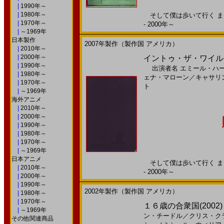
|
1990年～
|
1980年～
そして僕は歩いて行く まだ
|
1970年～
- 2000年～
|
～1969年
日本製作
2007年製作（製作国 アメリカ）
|
2010年～
|
2000年～
イントゥ・ザ・ワイルド(
|
1990年～
出演者名
エミール・ハ
|
1980年～
ェナ・マローン
／
キャサリ
|
1970年～
ト
|
～1969年
海外アニメ
|
2010年～
|
2000年～
|
1990年～
|
1980年～
|
1970年～
|
～1969年
日本アニメ
そして僕は歩いて行く まだ
|
2010年～
- 2000年～
|
2000年～
|
1990年～
2002年製作（製作国 アメリカ）
|
1980年～
|
1970年～
１６歳の合衆国(2002)［
|
～1969年
ン・チードル
／
クリス・ク
その他関連商品