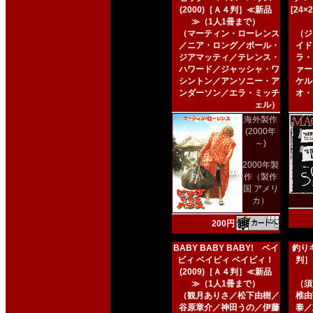
(2000)［Ａ４判］≪新品
[24
≫（1人1冊まで）
（マーティン・ローレンス
（ジ
／ニア・ロング／ポール・
イド
ジアマッティ／テレンス・
ラ・
ハワード／ジャッシャ・ワ
ァー
シントン／アンソニー・ア
ケル
ンダーソン／エラ・ミッチ
オ・
ェル）
海外製作
(2000年
～)
2000年製
作（製作
国 アメリ
カ）
200円
BABY BABY BABY! ベイ
釣りキ
ビィ ベイビィ ベイビィ！
判］
(2009)［Ａ４判］≪新品
≫（1人1冊まで）
（須
（観月ありさ／松下由樹／
椎由
谷原章介／神田うの／伊藤
泰／