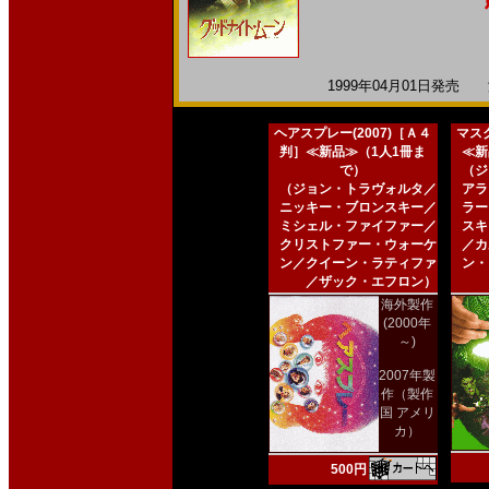
1999年04月01日発売 海
ヘアスプレー(2007)［Ａ４
マスク
判］≪新品≫（1人1冊ま
≪新
で）
（ジ
（ジョン・トラヴォルタ／
アラ
ニッキー・ブロンスキー／
ラー
ミシェル・ファイファー／
スキ
クリストファー・ウォーケ
／カ
ン／クイーン・ラティファ
ン・
／ザック・エフロン）
海外製作
(2000年
～)
2007年製
作（製作
国 アメリ
カ）
500円