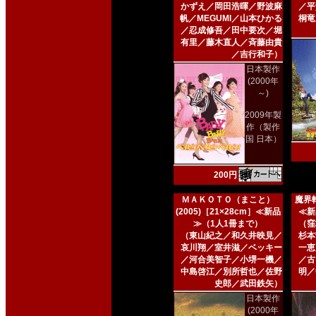
かずえ／岡田浩暉／野波麻
／平
帆／MEGUMI／山本ひかる
桐竜
／忍成修吾／田中要次／堀
有里／藤木直人／斉藤由貴
／吉行和子）
日本製作
(2000年
～)
2009年製
作（製作
国 日本）
200円
ＭＡＫＯＴＯ（まこと）
魔界転
(2005)［21×28cm］≪新品
≪新
≫（1人1冊まで）
（窪
（東山紀之／和久井映見／
杉本
哀川翔／室井滋／ベッキー
一恵
／河合美智子／小堺一機／
／古
中島啓江／別所哲也／佐野
明／
史郎／武田鉄矢）
日本製作
(2000年