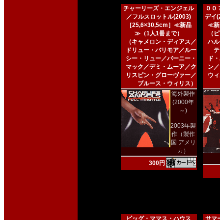
チャーリーズ・エンジェル
００
／フルスロットル(2003)
デイ(2
［25,6×30,5cm］≪新品
≪新
≫（1人1冊まで）
（ピ
（キャメロン・ディアス／
ハル
ドリュー・バリモア／ルー
テ
シー・リュー／バーニー・
ド・
マック／デミ・ムーア／ク
ン／
リスピン・グローヴァー／
ウィ
ブルース・ウィリス）
海外製作
(2000年
～)
2003年製
作（製作
国 アメリ
カ）
300円
ビッグ・ママス・ハウス
サマー