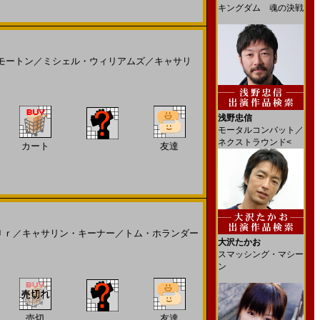
キングダム 魂の決戦
モートン
／
ミシェル・ウィリアムズ
／
キャサリ
浅野忠信
モータルコンバット／
ネクストラウンド<
カート
友達
Ｊｒ
／
キャサリン・キーナー
／
トム・ホランダー
大沢たかお
スマッシング・マシー
ン
売切
友達