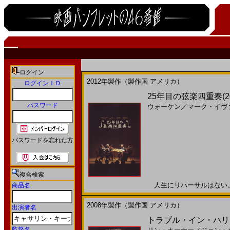
ログイン
2012年製作（製作国 アメリカ）
ログインＩＤ
25年目の弦楽四重奏(
パスワード
ウォーケン
／
マーク・イヴ
パスワードを忘れた方
複合検索
人生にリハーサルはない。20
商品名
2008年製作（製作国 アメリカ）
出演者名
トラブル・イン・ハリウ
監督名