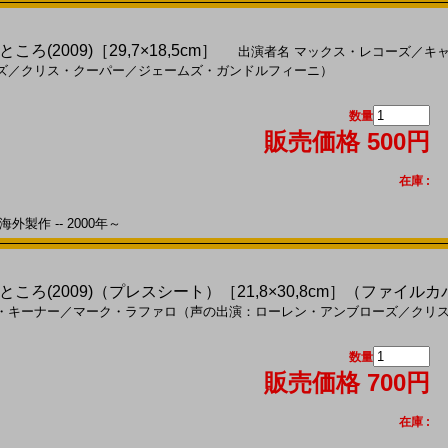
(2009)［29,7×18,5cm］
出演者名
マックス・レコーズ
／
キ
ズ
／
クリス・クーパー
／
ジェームズ・ガンドルフィーニ）
数量
販売価格 500円
在庫 :
外製作 -- 2000年～
ろ(2009)（プレスシート）［21,8×30,8cm］（ファイルカ
・キーナー
／
マーク・ラファロ（声の出演：ローレン・アンブローズ
／
クリ
数量
販売価格 700円
在庫 :