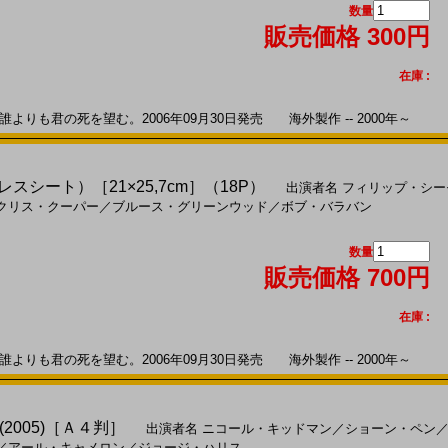
数量
販売価格 300円
在庫 :
りも君の死を望む。2006年09月30日発売 海外製作 -- 2000年～
レスシート）［21×25,7cm］（18P）
出演者名
フィリップ・シー
クリス・クーパー
／
ブルース・グリーンウッド
／
ボブ・バラバン
数量
販売価格 700円
在庫 :
りも君の死を望む。2006年09月30日発売 海外製作 -- 2000年～
2005)［Ａ４判］
出演者名
ニコール・キッドマン
／
ショーン・ペン
／
アール・キャメロン
／
ジョージ・ハリス