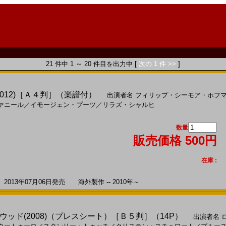
21 件中 1 ～ 20 件目を出力中 [
次の 1 件 >>
]
2012)［Ａ４判］（楽譜付）
出演者名
フィリップ・シーモア・ホフ
ァニール
／
イモージェン・プーツ
／
リラズ・シャルヒ
数量
販売価格 500円
在庫 :
13年07月06日発売 海外製作 -- 2010年～
ッド(2008)（プレスシート）［Ｂ５判］（14P）
出演者名