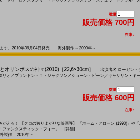
タートゥーロ
／
スタンリー・トゥッチ
／
クリステン・スチュワート
／
ブルー
数量
販売価格 700円
在庫 :
。2010年09月04日発売 海外製作 -- 2000年～
リンポスの神々(2010)［22,6×30cm］
出演者名
ローガン・
ダリオ
／
ブランドン・Ｔ・ジャクソン
／
ショーン・ビーン
／
キャサリン・キ
数量
販売価格 600円
在庫 :
える！ 【クロの独りよがりな映画評】 「ホーム・アローン (1990)」や「ハ
ファンタスティック・フォー」 ...
[詳細]
製作 -- 2010年～