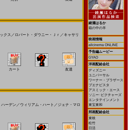
綾瀬はるか
箱の中の羊
ックス
／
ロバート・ダウニー・Ｊｒ
／
キャサリ
映画情報
allcinema ONLINE
予告編ムービー
GYAO
洋画配給会社
カート
友達
ディズニー
ユニバーサル
ワーナー・ブラザース
ブエナビスタ
アスミック・エース
ソニー･ピクチャーズ
エンタテインメント
・ハーデン
／
ウィリアム・ハート
／
ジェナ・マロ
東宝東和
邦画配給会社
東映
松竹
日活