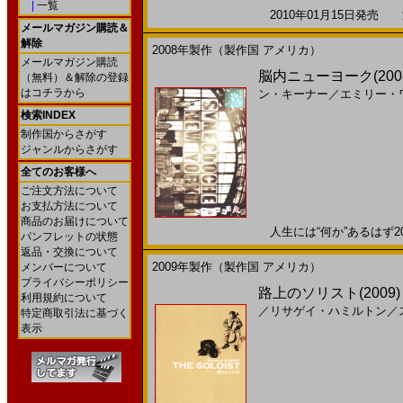
|
一覧
2010年01月15日発売 海
メールマガジン購読＆
解除
2008年製作（製作国 アメリカ）
メールマガジン購読
脳内ニューヨーク(200
（無料）＆解除の登録
はコチラから
ン・キーナー
／
エミリー・
検索INDEX
制作国からさがす
ジャンルからさがす
全てのお客様へ
ご注文方法について
お支払方法について
商品のお届けについて
人生には“何か”あるはず200
パンフレットの状態
返品・交換について
2009年製作（製作国 アメリカ）
メンバーについて
プライバシーポリシー
路上のソリスト(2009
利用規約について
／
リサゲイ・ハミルトン
／
特定商取引法に基づく
表示