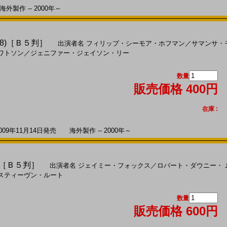
外製作 -- 2000年～
8)［Ｂ５判］
出演者名
フィリップ・シーモア・ホフマン
／
サマンサ・
ワトソン
／
ジェニファー・ジェイソン・リー
数量
販売価格 400円
在庫 :
9年11月14日発売 海外製作 -- 2000年～
)［Ｂ５判］
出演者名
ジェイミー・フォックス
／
ロバート・ダウニー・
スティーヴン・ルート
数量
販売価格 600円