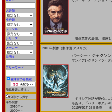
リン・キーナー
／
ジョン・
大分類
小分類
ジャンル
シリーズ
映画業界の裏側、 暴露します
メーカー
2010年製作（製作国 アメリカ）
パーシー・ジャクソンとオ
説明文
マン
／
アレクサンドラ・ダ
フリーワード
在庫有のみ検索
簡易検索に戻る...
分類から探す
ギリシア神話が現代によみが
海外製作
もあり、「ハリ・ポタ」や「
|
2010年～
2010年02月26日発売 海外
|
2000年～