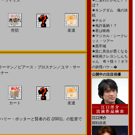
ス・ウィリス
★
だぁれかさんとアソ
ぼ？
★
キングダム 魂の決
戦
★
チルド
★
免許返納！？
売切
友達
★
君は映画
★
マジカル・シークレ
ット・ツアー
★
黒牢城
★
急に具合が悪くなる
★
映画クレヨンしんち
ゃん 奇々怪々！オラ
ラーマン
／
ピアース・ブロスナン
／
ユマ・サー
の妖怪バケ～�
ーナー
公開中の注目俳優
カート
友達
江口洋介
リー・ポッターと賢者の石 (2001)」の監督で
開戦前夜