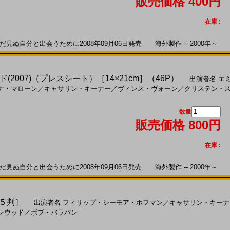
販売価格 400円
在庫 :
ぬ自分と出会うために2008年09月06日発売 海外製作 -- 2000年～
2007)（プレスシート）［14×21cm］（46P）
出演者名
エ
ナ・マローン
／
キャサリン・キーナー
／
ヴィンス・ヴォーン
／
クリステン・
数量
販売価格 800円
在庫 :
ぬ自分と出会うために2008年09月06日発売 海外製作 -- 2000年～
Ｂ５判］
出演者名
フィリップ・シーモア・ホフマン
／
キャサリン・キーナ
ンウッド
／
ボブ・バラバン