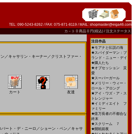
TEL: 090-5243-8262 / FAX: 075-871-8119 / MAIL:
shopmaster@eiga46.com
カ－ト
0 商品 0 円(税込) /
注文ステータス
注目作品
★
モアナと伝説の海
★
スパイダーマン：ブ
マン
／
キャサリン・キーナー
／
クリストファー・
ランド・ニュー・デイ
★
隣人たち
★
オブセッション 災
愛
★
スーパーガール
★
メリリー・ウィー・
ロール・アロング
カート
友達
★
アイ・ワズ・ア・ス
トレンジャー
★
イミディエイト フ
ァミリー
★
億万長者の不都合な
終末
★
スクリーム ７
ロバート・デ・ニーロ
／
ショーン・ペン
／
キャサ
★
開戦前夜