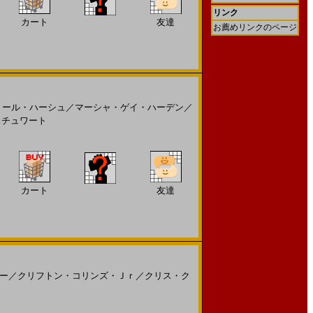
リンク
カート
友達
お薦めリンクのページ
ミール・ハーシュ
／
マーシャ・ゲイ・ハーデン
／
スチュワート
カート
友達
ー
／
クリフトン・コリンズ・Ｊｒ
／
クリス・ク