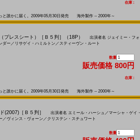
在庫 :
かに届く。2009年05月30日発売 海外製作 -- 2000年～
9)（プレスシート）［Ｂ５判］（18P）
出演者名
ジェイミー・フォ
ンダー
／
リサゲイ・ハミルトン
／
スティーヴン・ルート
数量
販売価格 800円
在庫 :
かに届く。2009年05月30日発売 海外製作 -- 2000年～
(2007)［Ｂ５判］
出演者名
エミール・ハーシュ
／
マーシャ・ゲイ
ー
／
ヴィンス・ヴォーン
／
クリステン・スチュワート
数量