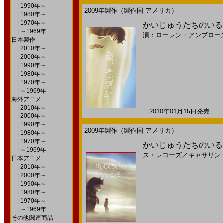
|
1990年～
2009年製作（製作国 アメリカ）
|
1980年～
|
1970年～
かいじゅうたちのいるところ
|
～1969年
演：ローレン・アンブロー
日本製作
|
2010年～
|
2000年～
|
1990年～
|
1980年～
|
1970年～
|
～1969年
海外アニメ
|
2010年～
2010年01月15日発売 海
|
2000年～
|
1990年～
2009年製作（製作国 アメリカ）
|
1980年～
|
1970年～
かいじゅうたちのいるとこ
|
～1969年
ス・レコーズ
／
キャサリン
日本アニメ
|
2010年～
|
2000年～
|
1990年～
|
1980年～
|
1970年～
|
～1969年
その他関連商品