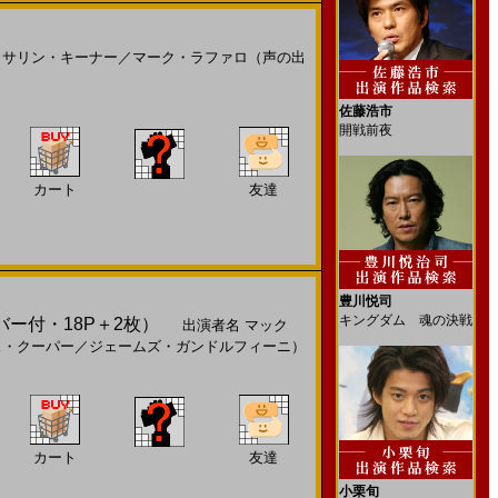
ャサリン・キーナー
／
マーク・ラファロ（声の出
佐藤浩市
開戦前夜
カート
友達
豊川悦司
キングダム 魂の決戦
バー付・18P＋2枚）
出演者名
マック
ス・クーパー
／
ジェームズ・ガンドルフィーニ）
カート
友達
小栗旬