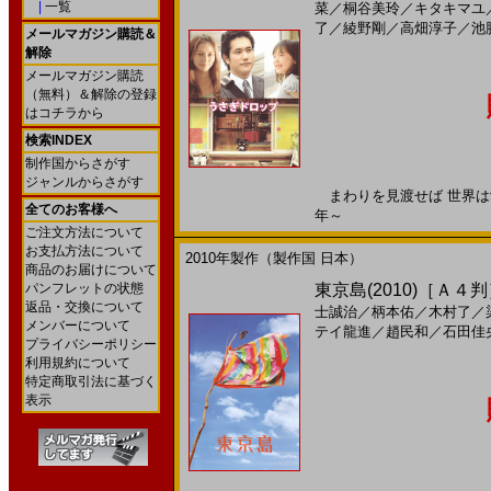
|
一覧
菜
／
桐谷美玲
／
キタキマユ
了
／
綾野剛
／
高畑淳子
／
池
メールマガジン購読＆
解除
メールマガジン購読
（無料）＆解除の登録
はコチラから
検索INDEX
制作国からさがす
ジャンルからさがす
まわりを見渡せば 世界は愛で
全てのお客様へ
年～
ご注文方法について
お支払方法について
2010年製作（製作国 日本）
商品のお届けについて
パンフレットの状態
東京島(2010)［Ａ
返品・交換について
士誠治
／
柄本佑
／
木村了
／
メンバーについて
テイ龍進
／
趙民和
／
石田佳
プライバシーポリシー
利用規約について
特定商取引法に基づく
表示