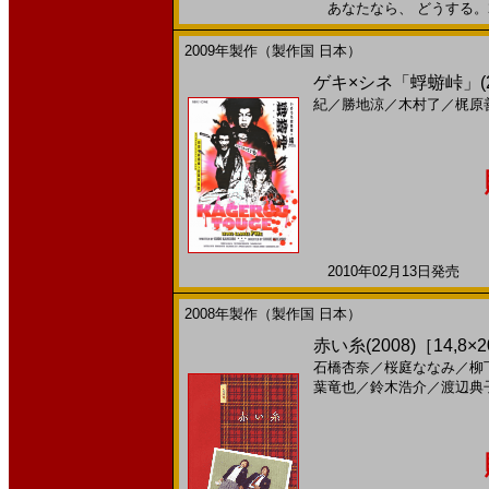
あなたなら、 どうする。201
2009年製作（製作国 日本）
ゲキ×シネ「蜉蝣峠」(2
紀
／
勝地涼
／
木村了
／
梶原
2010年02月13日発売 日
2008年製作（製作国 日本）
赤い糸(2008)［14,8×
石橋杏奈
／
桜庭ななみ
／
柳
葉竜也
／
鈴木浩介
／
渡辺典