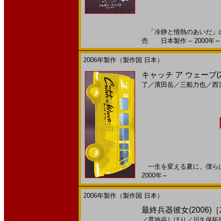
「冷静と情熱のあいだ」のス
売 日本製作 -- 2000年～
2006年製作（製作国 日本）
キャッチ ア ウェーブ(
了
／
濱田岳
／
三船力也
／
西
一生を変える夏に、僕らは出
2000年～
2006年製作（製作国 日本）
最終兵器彼女(2006)［21
／
貫地谷しほり
／
川久保拓