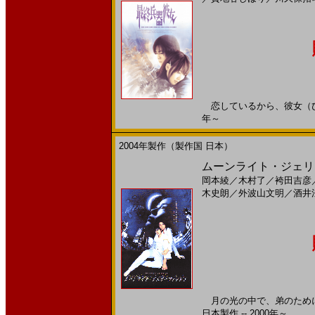
恋しているから、彼女（ひと）
年～
2004年製作（製作国 日本）
ムーンライト・ジェリー
岡本綾
／
木村了
／
袴田吉彦
木史朗
／
外波山文明
／
酒井
月の光の中で、弟のために
日本製作 -- 2000年～