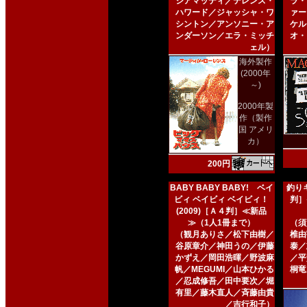
ジアマッティ／テレンス・
ラ・
ハワード／ジャッシャ・ワ
ァー
シントン／アンソニー・ア
ケル
ンダーソン／エラ・ミッチ
オ・
ェル）
海外製作
(2000年
～)
2000年製
作（製作
国 アメリ
カ）
200円
BABY BABY BABY! ベイ
釣りキ
ビィ ベイビィ ベイビィ！
判］
(2009)［Ａ４判］≪新品
≫（1人1冊まで）
（須
（観月ありさ／松下由樹／
椎由
谷原章介／神田うの／伊藤
泰／
かずえ／岡田浩暉／野波麻
／平
帆／MEGUMI／山本ひかる
桐竜
／忍成修吾／田中要次／堀
有里／藤木直人／斉藤由貴
／吉行和子）