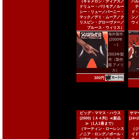
（キャメロン・ディアス／
ハル
ドリュー・バリモア／ルー
テ
シー・リュー／バーニー・
ド・
マック／デミ・ムーア／ク
ン／
リスピン・グローヴァー／
ウィ
ブルース・ウィリス）
海外製作
(2000年
～)
2003年製
作（製作
国 アメリ
カ）
300円
ビッグ・ママス・ハウス
サマー
(2000)［Ａ４判］≪新品
[24
≫（1人1冊まで）
（マーティン・ローレンス
（ジ
／ニア・ロング／ポール・
イド