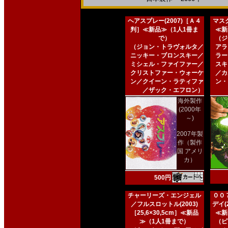
ヘアスプレー(2007)［Ａ４
マスク
判］≪新品≫（1人1冊ま
≪新
で）
（ジ
（ジョン・トラヴォルタ／
アラ
ニッキー・ブロンスキー／
ラー
ミシェル・ファイファー／
スキ
クリストファー・ウォーケ
／カ
ン／クイーン・ラティファ
ン・
／ザック・エフロン）
海外製作
(2000年
～)
2007年製
作（製作
国 アメリ
カ）
500円
チャーリーズ・エンジェル
００
／フルスロットル(2003)
デイ(2
［25,6×30,5cm］≪新品
≪新
≫（1人1冊まで）
（ピ