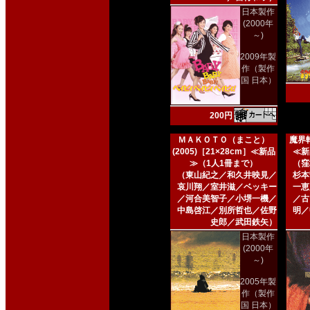
日本製作
(2000年
～)
2009年製
作（製作
国 日本）
200円
ＭＡＫＯＴＯ（まこと）
魔界転
(2005)［21×28cm］≪新品
≪新
≫（1人1冊まで）
（窪
（東山紀之／和久井映見／
杉本
哀川翔／室井滋／ベッキー
一恵
／河合美智子／小堺一機／
／古
中島啓江／別所哲也／佐野
明／
史郎／武田鉄矢）
日本製作
(2000年
～)
2005年製
作（製作
国 日本）