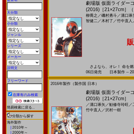
劇場版 仮面ライダー
(2016)［21×27cm
大分類
柳喬之
／
磯村勇斗
／
溝口琢
智健二
／
木村了
／
竹中直人
小分類
ジャンル
販
シリーズ
メーカー
さよなら、オレ！ 命を燃や
説明文
06日発売 日本製作 -- 20
フリーワード
2016年製作（製作国 日本）
劇場版 仮面ライダー
在庫有のみ検索
(2016)［21×27cm］
／
溝口琢矢
／
勧修寺玲旺
／
簡易検索に戻る...
竹中直人
／
沢村一樹
分類から探す
海外製作
|
2010年～
|
2000年～