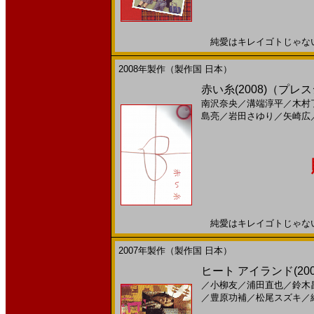
純愛はキレイゴトじゃない。 
2008年製作（製作国 日本）
赤い糸(2008)（プ
南沢奈央
／
溝端淳平
／
木村
島亮
／
岩田さゆり
／
矢崎広
純愛はキレイゴトじゃない。 
2007年製作（製作国 日本）
ヒート アイランド(2007
／
小柳友
／
浦田直也
／
鈴木
／
豊原功補
／
松尾スズキ
／