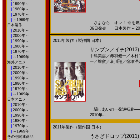
|
1990年～
|
1980年～
|
1970年～
|
～1969年
さよなら、オレ！ 命を燃や
日本製作
06日発売 日本製作 -- 20
|
2010年～
|
2000年～
2013年製作（製作国 日本）
|
1990年～
|
1980年～
サンブンノイチ(2013)
|
1970年～
中島美嘉
／
赤羽健一
／
木村
|
～1969年
一
／
壇蜜
／
哀川翔
／
窪塚洋
海外アニメ
|
2010年～
|
2000年～
|
1990年～
|
1980年～
|
1970年～
|
～1969年
日本アニメ
|
2010年～
騙しあいの一発逆転劇―― 
|
2000年～
2010年～
|
1990年～
|
1980年～
|
1970年～
2011年製作（製作国 日本）
|
～1969年
うさぎドロップ(2011)
その他関連商品