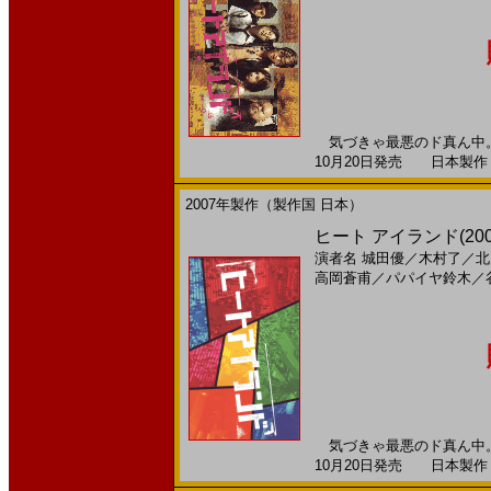
気づきゃ最悪のド真ん中。 ワ
10月20日発売 日本製作 --
2007年製作（製作国 日本）
ヒート アイランド(200
演者名
城田優
／
木村了
／
北
高岡蒼甫
／
パパイヤ鈴木
／
気づきゃ最悪のド真ん中。 ワ
10月20日発売 日本製作 --