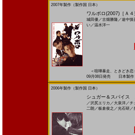
2007年製作（製作国 日本）
ワルボロ(2007)［Ａ
城田優
／
古畑勝隆
／
途中慎
い
／
温水洋一
＜喧嘩暴走、ときどき恋＞
09月08日発売 日本製作 --
2006年製作（製作国 日本）
シュガー＆スパイス 風味絶
／
沢尻エリカ
／
大泉洋
／
チ
二朗
／
板倉俊之
／
光石研
／