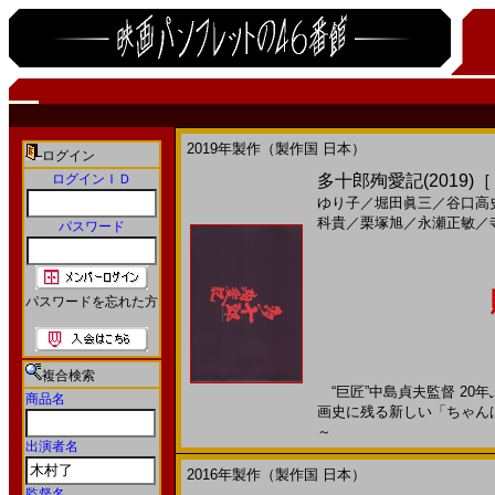
2019年製作（製作国 日本）
ログイン
ログインＩＤ
多十郎殉愛記(2019)
ゆり子
／
堀田眞三
／
谷口高
科貴
／
栗塚旭
／
永瀬正敏
／
パスワード
パスワードを忘れた方
複合検索
“巨匠”中島貞夫監督 20
商品名
画史に残る新しい「ちゃんばら映
～
出演者名
2016年製作（製作国 日本）
監督名