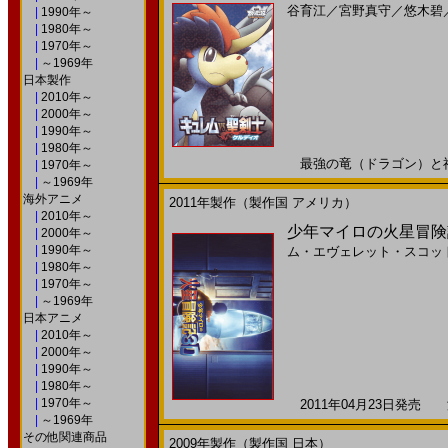
谷育江
／
宮野真守
／
悠木碧
|
1990年～
|
1980年～
|
1970年～
|
～1969年
日本製作
|
2010年～
|
2000年～
|
1990年～
|
1980年～
最強の竜（ドラゴン）と神秘
|
1970年～
|
～1969年
海外アニメ
2011年製作（製作国 アメリカ）
|
2010年～
少年マイロの火星冒険記 ３
|
2000年～
|
1990年～
ム・エヴェレット・スコッ
|
1980年～
|
1970年～
|
～1969年
日本アニメ
|
2010年～
|
2000年～
|
1990年～
|
1980年～
|
1970年～
2011年04月23日発売 海
|
～1969年
その他関連商品
2009年製作（製作国 日本）