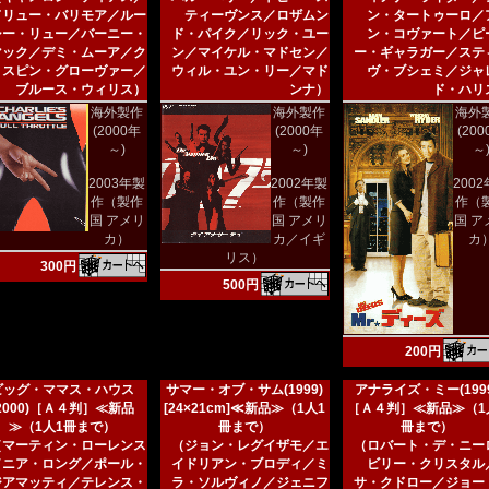
ドリュー・バリモア／ルー
ティーヴンス／ロザムン
ン・タートゥーロ／
シー・リュー／バーニー・
ド・パイク／リック・ユー
ン・コヴァート／ピ
マック／デミ・ムーア／ク
ン／マイケル・マドセン／
ー・ギャラガー／ステ
リスピン・グローヴァー／
ウィル・ユン・リー／マド
ヴ・ブシェミ／ジャ
ブルース・ウィリス）
ンナ）
ド・ハリ
海外製作
海外製作
海外
(2000年
(2000年
(20
～)
～)
～
2003年製
2002年製
200
作（製作
作（製作
作（
国 アメリ
国 アメリ
国 ア
カ）
カ／イギ
カ
リス）
300円
500円
200円
ビッグ・ママス・ハウス
サマー・オブ・サム(1999)
アナライズ・ミー(1999
(2000)［Ａ４判］≪新品
[24×21cm]≪新品≫（1人1
［Ａ４判］≪新品≫（1
≫（1人1冊まで）
冊まで）
冊まで）
（マーティン・ローレンス
（ジョン・レグイザモ／エ
（ロバート・デ・ニー
／ニア・ロング／ポール・
イドリアン・ブロディ／ミ
ビリー・クリスタル
ジアマッティ／テレンス・
ラ・ソルヴィノ／ジェニフ
サ・クドロー／ジョー