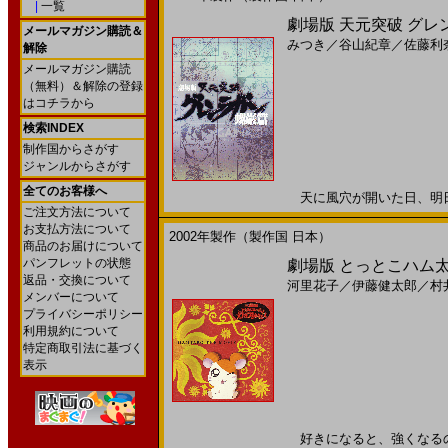
|
一覧
劇場版 天元突破 グレ
メールマガジン購読＆
みつき
／
谷山紀章
／
佐藤利
解除
メールマガジン購読
（無料）＆解除の登録
はコチラから
検索INDEX
制作国からさがす
ジャンルからさがす
全てのお客様へ
天に風穴が開いた日、明日に続
ご注文方法について
お支払方法について
2002年製作（製作国 日本）
商品のお届けについて
パンフレットの状態
劇場版 とっとこハム太
返品・交換について
河里花子
／
伊藤健太郎
／
村
メンバーについて
プライバシーポリシー
利用規約について
特定商取引法に基づく
表示
好きになると、強くなるのだ。