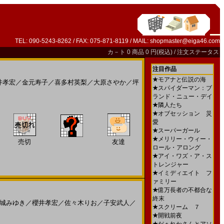
TEL: 090-5243-8262 / FAX: 075-871-8119 / MAIL:
shopmaster@eiga46.com
カ－ト
0 商品 0 円(税込) /
注文ステータス
注目作品
★
モアナと伝説の海
井孝宏
／
金元寿子
／
喜多村英梨
／
大原さやか
／
坪
★
スパイダーマン：ブ
ランド・ニュー・デイ
★
隣人たち
★
オブセッション 災
愛
★
スーパーガール
★
メリリー・ウィー・
売切
友達
ロール・アロング
★
アイ・ワズ・ア・ス
トレンジャー
★
イミディエイト フ
ァミリー
★
億万長者の不都合な
終末
城みゆき
／
櫻井孝宏
／
佐々木りお
／
子安武人
／
★
スクリーム ７
★
開戦前夜