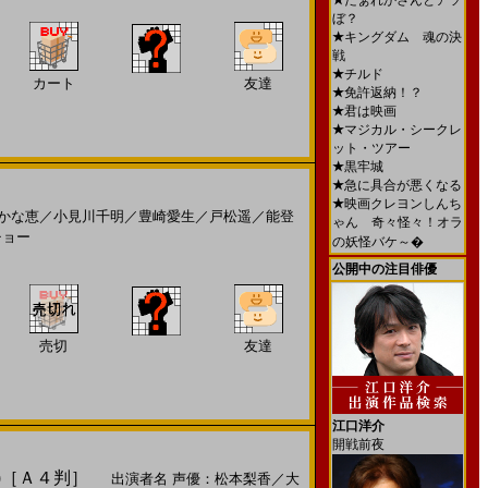
★
だぁれかさんとアソ
ぼ？
★
キングダム 魂の決
戦
★
チルド
カート
友達
★
免許返納！？
★
君は映画
★
マジカル・シークレ
ット・ツアー
★
黒牢城
★
急に具合が悪くなる
★
映画クレヨンしんち
かな恵
／
小見川千明
／
豊崎愛生
／
戸松遥
／
能登
ゃん 奇々怪々！オラ
チョー
の妖怪バケ～�
公開中の注目俳優
売切
友達
江口洋介
開戦前夜
)［Ａ４判］
出演者名
声優：松本梨香
／
大