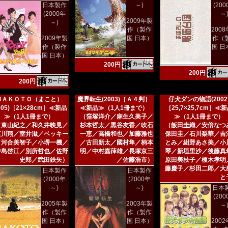
日本製作
～)
(20
(2000年
～
2009年製
～)
作（製作
200
2009年製
国 日本）
作（
作（製作
国 日
国 日本）
200円
200円
200円
ＭＡＫＯＴＯ（まこと）
魔界転生(2003)［Ａ４判］
仔犬ダンの物語(2002
005)［21×28cm］≪新品
≪新品≫（1人1冊まで）
［25,7×25,7cm］≪
≫（1人1冊まで）
（窪塚洋介／麻生久美子／
≫（1人1冊まで）
（東山紀之／和久井映見／
杉本哲太／黒谷友香／吹石
（飯田圭織／安倍なつ
哀川翔／室井滋／ベッキー
一恵／高橋和也／加藤雅也
保田圭／石川梨華／吉
／河合美智子／小堺一機／
／古田新太／國村隼／柄本
とみ／紺野あさ美／小
中島啓江／別所哲也／佐野
明／中村嘉葎雄／長塚京三
琴／新垣里沙／後藤真
史郎／武田鉄矢）
／佐藤浩市）
原田美枝子／榎木孝明
藤慶子／杉田二郎／大
日本製作
日本製作
と
(2000年
(2000年
～)
～)
日本
(20
2005年製
2003年製
～
作（製作
作（製作
国 日本）
国 日本）
200