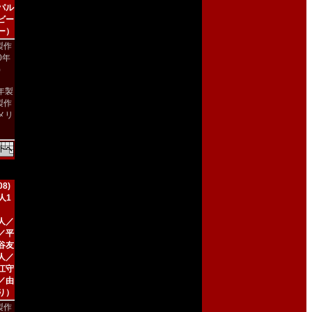
パル
ビー
ー）
製作
90年
)
9年製
製作
メリ
）
8)
人1
人／
／平
谷友
人／
江守
／由
り）
製作