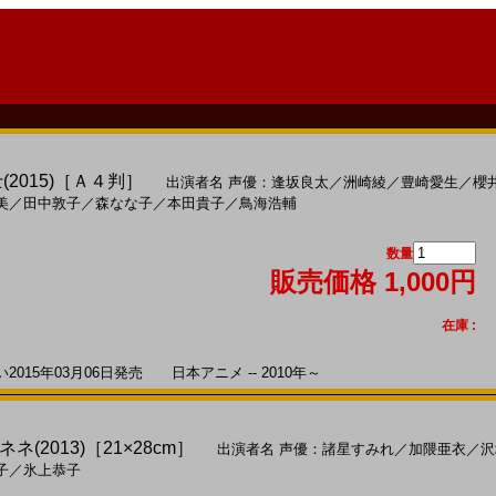
2015)［Ａ４判］
出演者名
声優：逢坂良太
／
洲崎綾
／
豊崎愛生
／
櫻
美
／
田中敦子
／
森なな子
／
本田貴子
／
鳥海浩輔
数量
販売価格 1,000円
在庫 :
15年03月06日発売 日本アニメ -- 2010年～
(2013)［21×28cm］
出演者名
声優：諸星すみれ
／
加隈亜衣
／
沢
子
／
氷上恭子