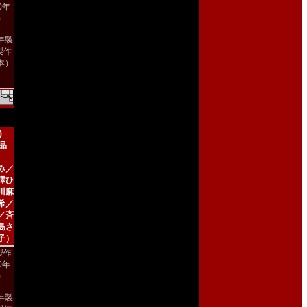
00年
)
8年製
製作
本）
)
新品
み／
澤ひ
川麻
希／
／斉
島さ
子）
製作
00年
)
2年製