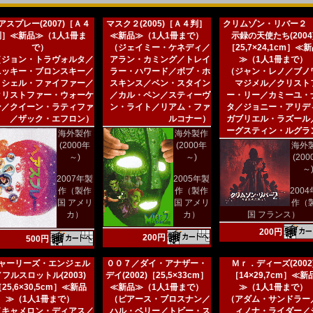
アスプレー(2007)［Ａ４
マスク２(2005)［Ａ４判］
クリムゾン・リバー２
判］≪新品≫（1人1冊ま
≪新品≫（1人1冊まで）
示録の天使たち(2004
で）
（ジェイミー・ケネディ／
［25,7×24,1cm］≪
（ジョン・トラヴォルタ／
アラン・カミング／トレイ
≫（1人1冊まで）
ニッキー・ブロンスキー／
ラー・ハワード／ボブ・ホ
（ジャン・レノ／ブノ
ミシェル・ファイファー／
スキンス／ベン・スタイン
マジメル／クリスト
クリストファー・ウォーケ
／カル・ペン／スティーヴ
ー・リー／カミーユ・
ン／クイーン・ラティファ
ン・ライト／リアム・ファ
タ／ジョニー・アリデ
／ザック・エフロン）
ルコナー）
ガブリエル・ラズール
ーグスティン・ルグラ
海外製作
海外製作
(2000年
(2000年
海外
～)
～)
(20
～
2007年製
2005年製
作（製作
作（製作
200
国 アメリ
国 アメリ
作（
カ）
カ）
国 フランス）
200円
200円
500円
ャーリーズ・エンジェル
００７／ダイ・アナザー・
Ｍｒ．ディーズ(2002
／フルスロットル(2003)
デイ(2002)［25,5×33cm］
［14×29,7cm］≪新
25,6×30,5cm］≪新品
≪新品≫（1人1冊まで）
≫（1人1冊まで）
≫（1人1冊まで）
（ピアース・ブロスナン／
（アダム・サンドラー
（キャメロン・ディアス／
ハル・ベリー／トビー・ス
ィノナ・ライダー／