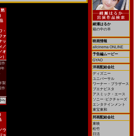
 黙
)
新品
綾瀬はるか
箱の中の羊
ワ・
ファ
映画情報
ナッ
ィ／
allcinema ONLINE
／オ
予告編ムービー
ン）
GYAO
製作
洋画配給会社
00年
)
ディズニー
ユニバーサル
4年製
ワーナー・ブラザース
製作
ブエナビスタ
アスミック・エース
ソニー･ピクチャーズ
エンタテインメント
東宝東和
)
邦画配給会社
品
東映
松竹
／ウ
日活
ジョ