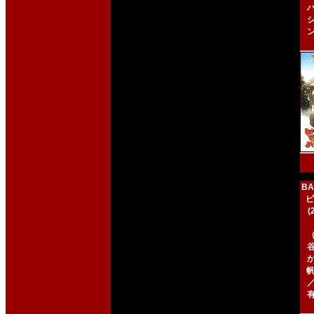
BA
ビ
帆