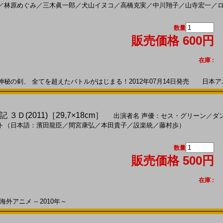
／
林原めぐみ
／
三木眞一郎
／
犬山イヌコ
／
高橋克実
／
中川翔子
／
山寺宏一
／
数量
販売価格 600円
在庫 :
の剣、 全てを超えたバトルがはじまる！2012年07月14日発売 日本アニメ 
Ｄ(2011)［29,7×18cm］
出演者名
声優：セス・グリーン
／
ダ
ト（日本語：濱田龍臣
／
間宮康弘
／
本田貴子
／
設楽統
／
藤村歩）
数量
販売価格 500円
在庫 :
外アニメ -- 2010年～