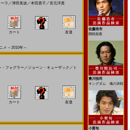
ローラ
／
津田美波
／
本田貴子
／
安元洋貴
佐藤浩市
カート
友達
開戦前夜
-- 2010年～
ン・フォグラー
／
ジョーン・キューザック
／
ト
豊川悦司
キングダム 魂の決戦
カート
友達
小栗旬