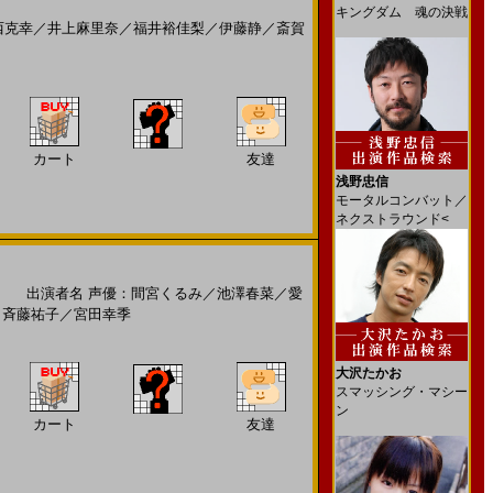
キングダム 魂の決戦
西克幸
／
井上麻里奈
／
福井裕佳梨
／
伊藤静
／
斎賀
カート
友達
浅野忠信
モータルコンバット／
ネクストラウンド<
］
出演者名
声優：間宮くるみ
／
池澤春菜
／
愛
／
斉藤祐子
／
宮田幸季
大沢たかお
スマッシング・マシー
ン
カート
友達