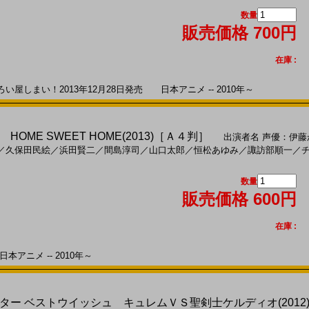
数量
販売価格 700円
在庫 :
しまい！2013年12月28日発売 日本アニメ -- 2010年～
OME SWEET HOME(2013)［Ａ４判］
出演者名
声優：伊藤
／
久保田民絵
／
浜田賢二
／
間島淳司
／
山口太郎
／
恒松あゆみ
／
諏訪部順一
／
数量
販売価格 600円
在庫 :
本アニメ -- 2010年～
ター ベストウイッシュ キュレムＶＳ聖剣士ケルディオ(2012