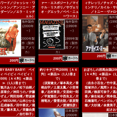
ハワード／ジャッシャ・ワ
ァー・エスポジート／マイ
ィテレッリ／チャズ・
シントン／アンソニー・ア
ケル・リスポリ／サヴェリ
ミンテリ／カイル・サ
ンダーソン／エラ・ミッチ
オ・グエッラ／ベベ・ニュ
／トニー・ヴァロ
ェル）
ーワース）
海外
海外製作
海外製作
(19
(2000年
(1990年
～
～)
～)
199
2000年製
1999年製
作（
作（製作
作（製作
国 ア
国 アメリ
国 アメリ
カ
カ）
カ）
200円
200円
200円
BY BABY BABY! ベイ
釣りキチ三平(2009)［Ａ４
まぼろしの邪馬台国(200
ィ ベイビィ ベイビィ！
判］≪新品≫（1人1冊ま
［Ａ４判］≪新品≫（1
(2009)［Ａ４判］≪新品
で）
冊まで）
≫（1人1冊まで）
（須賀健太／塚本高史／香
（吉永小百合／竹中直
（観月ありさ／松下由樹／
椎由宇／土屋太鳳／小宮孝
窪塚洋介／風間トオル
谷原章介／神田うの／伊藤
泰／志村東吾／安居剣一郎
田満／柳原可奈子／黒
かずえ／岡田浩暉／野波麻
／平賀雅臣／中西良太／片
香／麻生祐未／岡本信
／MEGUMI／山本ひかる
桐竜次／螢雪次朗／萩原聖
石橋蓮司／ベンガル／
／忍成修吾／田中要次／堀
人／渡瀬恒彦）
徹／大杉漣／余貴美子
有里／藤木直人／斉藤由貴
紀さお
日本製作
／吉行和子）
(2000年
日本