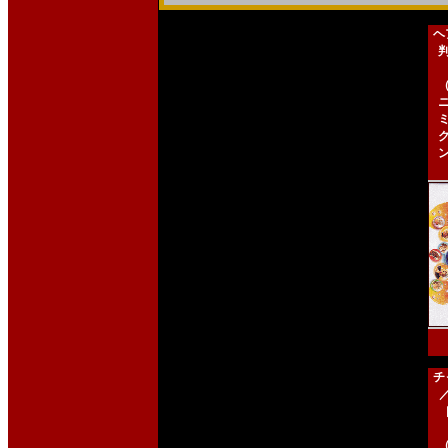
ヘ
チ
［