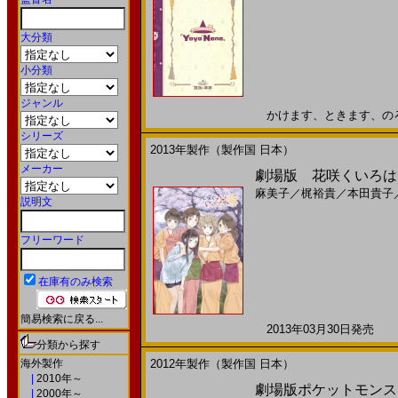
大分類
小分類
ジャンル
かけます、ときます、のろい屋
シリーズ
2013年製作（製作国 日本）
メーカー
劇場版 花咲くいろは H
麻美子
／
梶裕貴
／
本田貴子
説明文
フリーワード
在庫有のみ検索
簡易検索に戻る...
2013年03月30日発売 日
分類から探す
海外製作
2012年製作（製作国 日本）
|
2010年～
劇場版ポケットモンス
|
2000年～