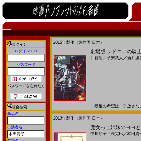
2015年製作（製作国 日本）
ログイン
ログインＩＤ
劇場版 シドニアの騎士(
井智浩
／
子安武人
／
新井里
パスワード
パスワードを忘れた方
最後の希望は、手放さない20
複合検索
商品名
2013年製作（製作国 日本）
魔女っこ姉妹のヨヨとネネ
出演者名
中川翔子
／
長克巳
／
本田貴
監督名