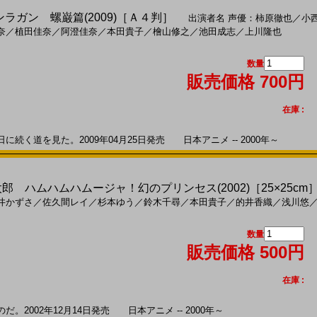
ンラガン 螺巌篇(2009)［Ａ４判］
出演者名
声優：柿原徹也
／
小
奈
／
植田佳奈
／
阿澄佳奈
／
本田貴子
／
檜山修之
／
池田成志
／
上川隆也
数量
販売価格 700円
在庫 :
く道を見た。2009年04月25日発売 日本アニメ -- 2000年～
郎 ハムハムハムージャ！幻のプリンセス(2002)［25×25cm
井かずさ
／
佐久間レイ
／
杉本ゆう
／
鈴木千尋
／
本田貴子
／
的井香織
／
浅川悠
数量
販売価格 500円
在庫 :
2002年12月14日発売 日本アニメ -- 2000年～