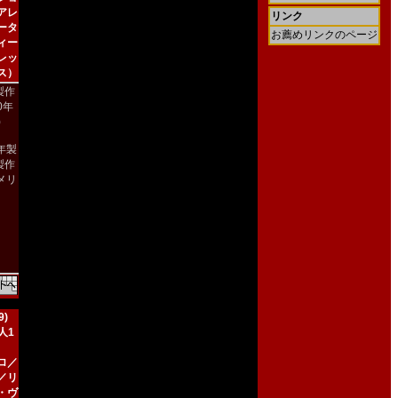
アレ
リンク
ータ
お薦めリンクのページ
ィー
レッ
ス）
製作
00年
)
2年製
製作
メリ
）
)
人1
ロ／
／リ
・ヴ