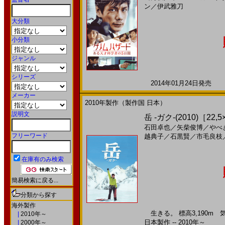
ン
／
伊武雅刀
大分類
小分類
ジャンル
シリーズ
2014年01月24日発売 日
メーカー
2010年製作（製作国 日本）
説明文
岳 -ガク-(2010)［22,
石田卓也
／
矢柴俊博
／
やべ
フリーワード
越典子
／
石黒賢
／
市毛良枝
在庫有のみ検索
簡易検索に戻る...
分類から探す
海外製作
生きる。 標高3,190m 
|
2010年～
日本製作 -- 2010年～
|
2000年～