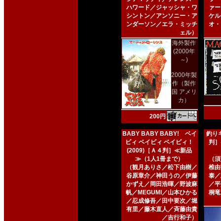
ハワード／ジャッシャ・ワ
ァー
シントン／アンソニー・ア
ケル
ンダーソン／エラ・ミッチ
オ・
ェル）
海外製作
(2000年
～)
2000年製
作（製作
国 アメリ
カ）
200円
BABY BABY BABY! ベイ
釣りキ
ビィ ベイビィ ベイビィ！
判］
(2009)［Ａ４判］≪新品
≫（1人1冊まで）
（須
（観月ありさ／松下由樹／
椎由
谷原章介／神田うの／伊藤
泰／
かずえ／岡田浩暉／野波麻
／平
帆／MEGUMI／山本ひかる
桐竜
／忍成修吾／田中要次／堀
有里／藤木直人／斉藤由貴
／吉行和子）