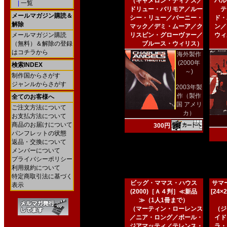
（キャメロン・ディアス／
ハル
|
一覧
ドリュー・バリモア／ルー
テ
メールマガジン購読＆
シー・リュー／バーニー・
ド・
解除
マック／デミ・ムーア／ク
ン／
メールマガジン購読
リスピン・グローヴァー／
ウィ
（無料）＆解除の登録
ブルース・ウィリス）
はコチラから
海外製作
(2000年
検索INDEX
～)
制作国からさがす
ジャンルからさがす
2003年製
作（製作
全てのお客様へ
国 アメリ
ご注文方法について
カ）
お支払方法について
商品のお届けについて
300円
パンフレットの状態
返品・交換について
メンバーについて
プライバシーポリシー
利用規約について
特定商取引法に基づく
ビッグ・ママス・ハウス
サマー
表示
(2000)［Ａ４判］≪新品
[24
≫（1人1冊まで）
（マーティン・ローレンス
（ジ
／ニア・ロング／ポール・
イド
ジアマッティ／テレンス・
ラ・