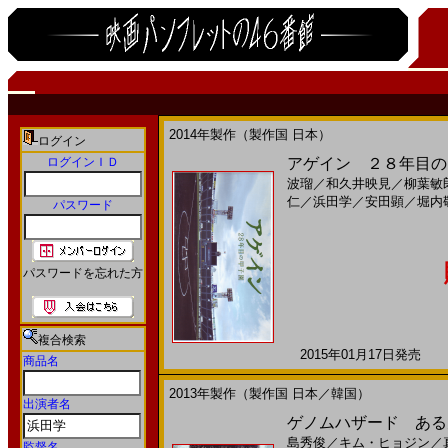
2014年製作（製作国 日本）
ログイン
ログインＩＤ
アゲイン ２８年目の甲子園
波瑠
／
和久井映見
／
柳葉敏
仁
／
浜田学
／
安田顕
／
堀内
パスワード
パスワードを忘れた方
複合検索
2015年01月17日発売 日
商品名
2013年製作（製作国 日本／韓国）
出演者名
ゲノムハザード ある天
島秀俊
／
キム・ヒョジン
／
監督名