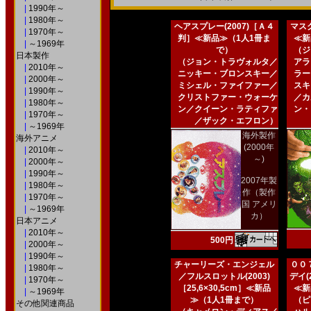
|
1990年～
|
1980年～
ヘアスプレー(2007)［Ａ４
マスク
|
1970年～
判］≪新品≫（1人1冊ま
≪新
|
～1969年
で）
（ジ
日本製作
（ジョン・トラヴォルタ／
アラ
|
2010年～
ニッキー・ブロンスキー／
ラー
|
2000年～
ミシェル・ファイファー／
スキ
|
1990年～
クリストファー・ウォーケ
／カ
|
1980年～
ン／クイーン・ラティファ
ン・
|
1970年～
／ザック・エフロン）
|
～1969年
海外製作
海外アニメ
(2000年
|
2010年～
～)
|
2000年～
|
1990年～
2007年製
|
1980年～
作（製作
|
1970年～
国 アメリ
|
～1969年
カ）
日本アニメ
|
2010年～
500円
|
2000年～
|
1990年～
チャーリーズ・エンジェル
００
|
1980年～
／フルスロットル(2003)
デイ(2
|
1970年～
［25,6×30,5cm］≪新品
≪新
|
～1969年
≫（1人1冊まで）
（ピ
その他関連商品