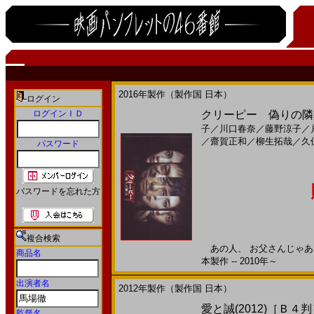
2016年製作（製作国 日本）
ログイン
ログインＩＤ
クリーピー 偽りの隣人(2
子
／
川口春奈
／
藤野涼子
／
／
齋賀正和
／
柳生拓哉
／
久
パスワード
パスワードを忘れた方
複合検索
あの人、 お父さんじゃあり
商品名
本製作 -- 2010年～
出演者名
2012年製作（製作国 日本）
愛と誠(2012)［Ｂ４
監督名