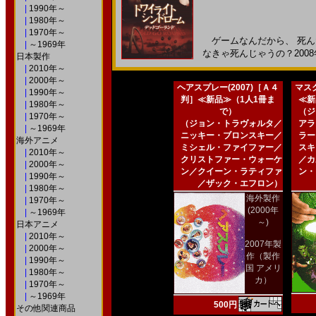
|
1990年～
|
1980年～
|
1970年～
ゲームなんだから、 死ん
|
～1969年
なきゃ死んじゃうの？2008年
日本製作
|
2010年～
|
2000年～
ヘアスプレー(2007)［Ａ４
マスク
|
1990年～
判］≪新品≫（1人1冊ま
≪新
|
1980年～
で）
（ジ
|
1970年～
（ジョン・トラヴォルタ／
アラ
|
～1969年
ニッキー・ブロンスキー／
ラー
海外アニメ
ミシェル・ファイファー／
スキ
|
2010年～
クリストファー・ウォーケ
／カ
|
2000年～
ン／クイーン・ラティファ
ン・
|
1990年～
／ザック・エフロン）
|
1980年～
海外製作
|
1970年～
(2000年
|
～1969年
～)
日本アニメ
|
2010年～
2007年製
|
2000年～
作（製作
|
1990年～
国 アメリ
|
1980年～
カ）
|
1970年～
|
～1969年
500円
その他関連商品