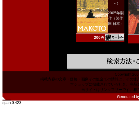
～)
2005年製
作（製作
国 日本）
200円
Copyright 200
掲載内容の文章・価格・画像その他全ての情報は、その使
本ショップに掲載されている社名、商品
当サイトはリンクフリーです。相
Generated b
span:0.423;