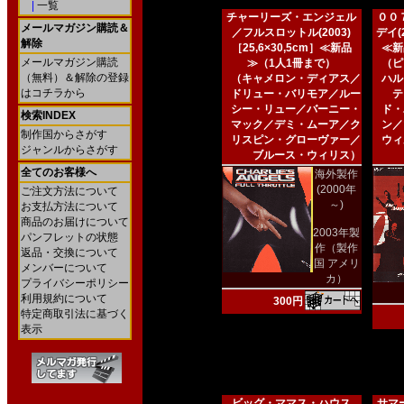
|
一覧
チャーリーズ・エンジェル
００
メールマガジン購読＆
／フルスロットル(2003)
デイ(2
解除
［25,6×30,5cm］≪新品
≪新
メールマガジン購読
≫（1人1冊まで）
（ピ
（無料）＆解除の登録
（キャメロン・ディアス／
ハル
はコチラから
ドリュー・バリモア／ルー
テ
シー・リュー／バーニー・
ド・
検索INDEX
マック／デミ・ムーア／ク
ン／
制作国からさがす
リスピン・グローヴァー／
ウィ
ジャンルからさがす
ブルース・ウィリス）
全てのお客様へ
海外製作
(2000年
ご注文方法について
～)
お支払方法について
商品のお届けについて
2003年製
パンフレットの状態
作（製作
返品・交換について
国 アメリ
メンバーについて
カ）
プライバシーポリシー
利用規約について
300円
特定商取引法に基づく
表示
ビッグ・ママス・ハウス
サマー