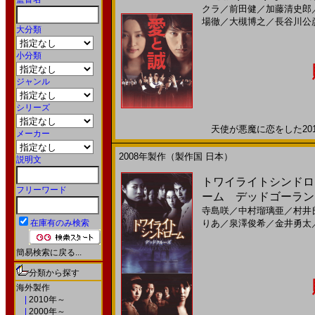
クラ
／
前田健
／
加藤清史郎
場徹
／
大槻博之
／
長谷川公
大分類
小分類
ジャンル
シリーズ
天使が悪魔に恋をした2012
メーカー
2008年製作（製作国 日本）
説明文
トワイライトシンドロ
フリーワード
ーム デッドゴーランド
寺島咲
／
中村瑠璃亜
／
村井
在庫有のみ検索
りあ
／
泉澤俊希
／
金井勇太
簡易検索に戻る...
分類から探す
海外製作
|
2010年～
|
2000年～