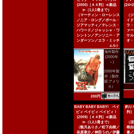
(2000)［Ａ４判］≪新品
[24
≫（1人1冊まで）
（マーティン・ローレンス
（ジ
／ニア・ロング／ポール・
イド
ジアマッティ／テレンス・
ラ・
ハワード／ジャッシャ・ワ
ァー
シントン／アンソニー・ア
ケル
ンダーソン／エラ・ミッチ
オ・
ェル）
海外製作
(2000年
～)
2000年製
作（製作
国 アメリ
カ）
200円
BABY BABY BABY! ベイ
釣りキ
ビィ ベイビィ ベイビィ！
判］
(2009)［Ａ４判］≪新品
≫（1人1冊まで）
（須
（観月ありさ／松下由樹／
椎由
谷原章介／神田うの／伊藤
泰／