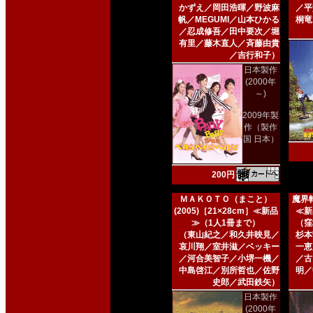
かずえ／岡田浩暉／野波麻
／平
帆／MEGUMI／山本ひかる
桐竜
／忍成修吾／田中要次／堀
有里／藤木直人／斉藤由貴
／吉行和子）
日本製作
(2000年
～)
2009年製
作（製作
国 日本）
200円
ＭＡＫＯＴＯ（まこと）
魔界転
(2005)［21×28cm］≪新品
≪新
≫（1人1冊まで）
（窪
（東山紀之／和久井映見／
杉本
哀川翔／室井滋／ベッキー
一恵
／河合美智子／小堺一機／
／古
中島啓江／別所哲也／佐野
明／
史郎／武田鉄矢）
日本製作
(2000年