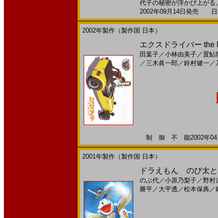
代子の秘密が浮かび上がる。 
2002年09月14日発売 日本
2002年製作（製作国 日本）
エクスドライバー the M
田葉子
／
小林由美子
／
置鮎
／
三木眞一郎
／
鈴村健一
／
制 御 不 能2002年04月
2001年製作（製作国 日本）
ドラえもん のび太と翼
のぶ代
／
小原乃梨子
／
野村
勝平
／
大平透
／
松本保典
／