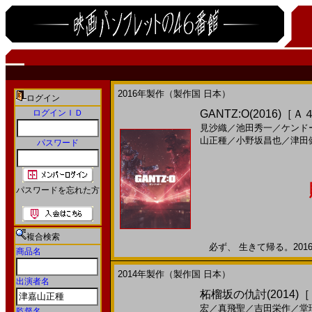
2016年製作（製作国 日本）
ログイン
ログインＩＤ
GANTZ:O(2016)［
見沙織
／
池田秀一
／
ケンド
山正種
／
小野坂昌也
／
津田
パスワード
パスワードを忘れた方
複合検索
必ず、 生きて帰る。2016年
商品名
2014年製作（製作国 日本）
出演者名
柘榴坂の仇討(2014)
宏
／
真飛聖
／
吉田栄作
／
堂
監督名