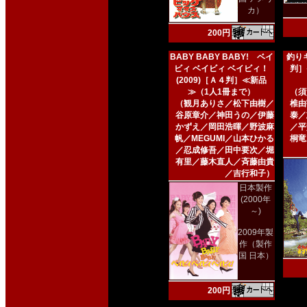
カ）
200円
BABY BABY BABY! ベイ
釣りキ
ビィ ベイビィ ベイビィ！
判］
(2009)［Ａ４判］≪新品
≫（1人1冊まで）
（須
（観月ありさ／松下由樹／
椎由
谷原章介／神田うの／伊藤
泰／
かずえ／岡田浩暉／野波麻
／平
帆／MEGUMI／山本ひかる
桐竜
／忍成修吾／田中要次／堀
有里／藤木直人／斉藤由貴
／吉行和子）
日本製作
(2000年
～)
2009年製
作（製作
国 日本）
200円