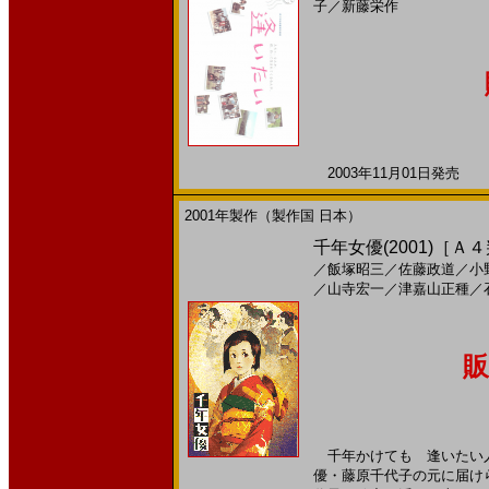
子
／
新藤栄作
2003年11月01日発売 日
2001年製作（製作国 日本）
千年女優(2001)［Ａ
／
飯塚昭三
／
佐藤政道
／
小
／
山寺宏一
／
津嘉山正種
／
販
千年かけても 逢いたい人
優・藤原千代子の元に届け