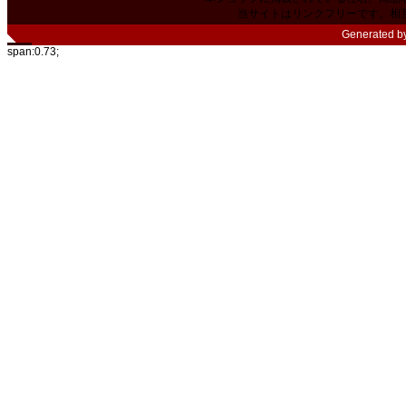
当サイトはリンクフリーです。相
Generated b
span:0.73;