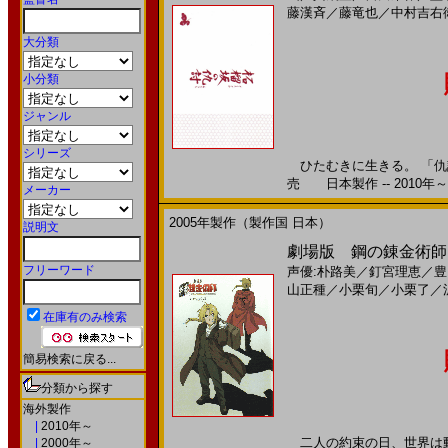
藤漢斉
／
藤竜也
／
中村吉右
大分類
小分類
ジャンル
シリーズ
ひたむきに生きる。 「仇討
売 日本製作 -- 2010年～
メーカー
2005年製作（製作国 日本）
説明文
劇場版 鋼の錬金術師 
フリーワード
声優:朴路美
／
釘宮理恵
／
豊
山正種
／
小栗旬
／
小栗了
／
在庫有のみ検索
簡易検索に戻る...
分類から探す
海外製作
|
2010年～
二人の約束の日、世界は動く 
|
2000年～