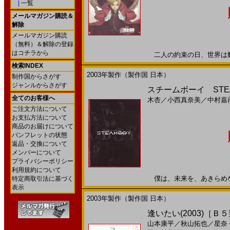
|
一覧
メールマガジン購読＆
解除
メールマガジン購読
（無料）＆解除の登録
はコチラから
二人の約束の日、世界は動く2
検索INDEX
2003年製作（製作国 日本）
制作国からさがす
ジャンルからさがす
スチームボーイ STEAMB
全てのお客様へ
木杏
／
小西真奈美
／
中村嘉
ご注文方法について
お支払方法について
商品のお届けについて
パンフレットの状態
返品・交換について
メンバーについて
プライバシーポリシー
利用規約について
僕は、未来を、あきらめない。
特定商取引法に基づく
表示
2003年製作（製作国 日本）
逢いたい(2003)［Ｂ
山本康平
／
秋山拓也
／
星奈