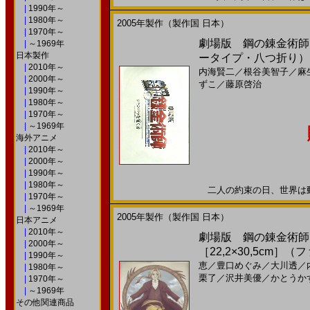
|
1990年～
|
1980年～
2005年製作（製作国 日本）
|
1970年～
劇場版 鋼の錬金術師 
|
～1969年
日本製作
ータイプ・八つ折り）
|
2010年～
内海賢二
／
根谷美智子
／
麻
|
2000年～
ずこ
／
藤原啓治
|
1990年～
|
1980年～
|
1970年～
|
～1969年
海外アニメ
|
2010年～
|
2000年～
|
1990年～
|
1980年～
二人の約束の日、世界は動く2
|
1970年～
|
～1969年
2005年製作（製作国 日本）
日本アニメ
|
2010年～
劇場版 鋼の錬金術師 
|
2000年～
［22,2×30,5cm
|
1990年～
恵
／
豊口めぐみ
／
大川透
／
|
1980年～
栗了
／
沢井美優
／
かとうか
|
1970年～
|
～1969年
その他関連商品