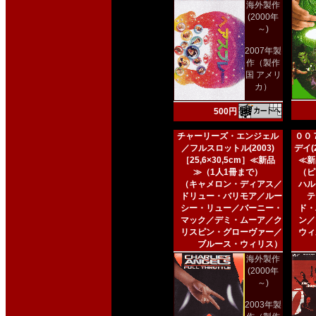
海外製作
(2000年
～)
2007年製
作（製作
国 アメリ
カ）
500円
チャーリーズ・エンジェル
００
／フルスロットル(2003)
デイ(2
［25,6×30,5cm］≪新品
≪新
≫（1人1冊まで）
（ピ
（キャメロン・ディアス／
ハル
ドリュー・バリモア／ルー
テ
シー・リュー／バーニー・
ド・
マック／デミ・ムーア／ク
ン／
リスピン・グローヴァー／
ウィ
ブルース・ウィリス）
海外製作
(2000年
～)
2003年製