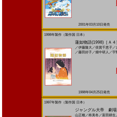
2001年03月10日発売 日
1998年製作（製作国 日本）
蓮如物語(1998)［Ａ
／
伊藤隆大
／
倍賞千恵子
／
／
藤田好子
／
畑中研人
／
宇
1998年04月25日発売 日
1997年製作（製作国 日本）
ジャングル大帝 劇場版
山正種
／
柊美冬
／
富田耕生