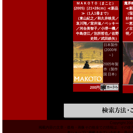
ＭＡＫＯＴＯ（まこと）
魔界転
(2005)［21×28cm］≪新品
≪新
≫（1人1冊まで）
（窪
（東山紀之／和久井映見／
杉本
哀川翔／室井滋／ベッキー
一恵
／河合美智子／小堺一機／
／古
中島啓江／別所哲也／佐野
明／
史郎／武田鉄矢）
日本製作
(2000年
～)
2005年製
作（製作
国 日本）
200円
Copyright 200
掲載内容の文章・価格・画像その他全ての情報は、その使
本ショップに掲載されている社名、商品