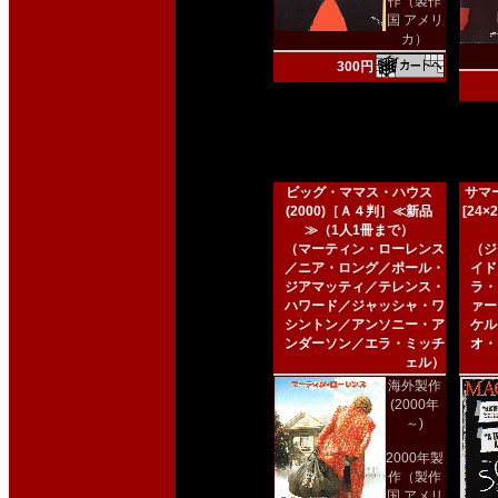
作（製作
国 アメリ
カ）
300円
ビッグ・ママス・ハウス
サマー
(2000)［Ａ４判］≪新品
[24
≫（1人1冊まで）
（マーティン・ローレンス
（ジ
／ニア・ロング／ポール・
イド
ジアマッティ／テレンス・
ラ・
ハワード／ジャッシャ・ワ
ァー
シントン／アンソニー・ア
ケル
ンダーソン／エラ・ミッチ
オ・
ェル）
海外製作
(2000年
～)
2000年製
作（製作
国 アメリ