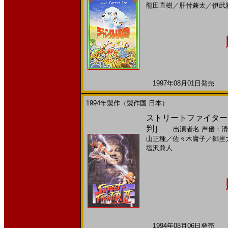
龍田直樹
／
肝付兼太
／
伊武
1997年08月01日発売 日
1994年製作（製作国 日本）
ストリートファイター ＩＩ 
判］
出演者名
声優：清
山正種
／
佐々木庸子
／
郷里
塩沢兼人
1994年08月06日発売 日