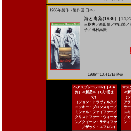
1986年製作（製作国 日本）
海と毒薬(1986)［14,2
三樹夫
／
西田健
／
神山繁
／
子
／
田村高廣
1986年10月17日発売 日
ヘアスプレー(2007)［Ａ４
マスク
判］≪新品≫（1人1冊ま
≪新
で）
（ジ
（ジョン・トラヴォルタ／
アラ
ニッキー・ブロンスキー／
ラー
ミシェル・ファイファー／
スキ
クリストファー・ウォーケ
／カ
ン／クイーン・ラティファ
ン・
／ザック・エフロン）