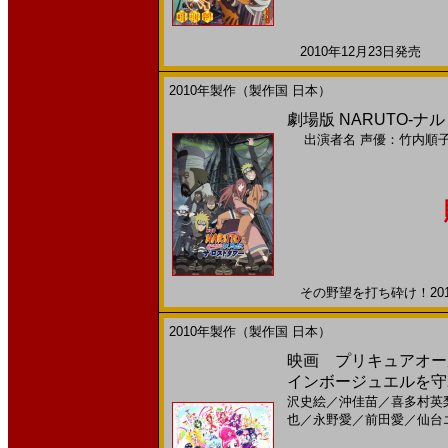
2010年12月23日発売 日
2010年製作（製作国 日本）
劇場版 NARUTO-ナ
出演者名
声優：竹内順
その野望を打ち砕け！2010
2010年製作（製作国 日本）
映画 プリキュアオー
インボージュエルを守れ
沢史絵
／
沖佳苗
／
喜多村英
也
／
永野愛
／
前田愛
／
仙台