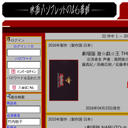
22 件中 1 ～ 
ログイン
2016年製作（製作国 日本）
ログインＩＤ
劇場版 遊☆戯☆王 THE 
パスワード
出演者名
声優：風間俊
藤真紀
／
高橋広樹
／
近藤孝
パスワードを忘れた方
複合検索
商品名
2016年04月23日発売 日
出演者名
2015年製作（製作国 日本）
（劇場版 NARUTO-ナルト
監督名