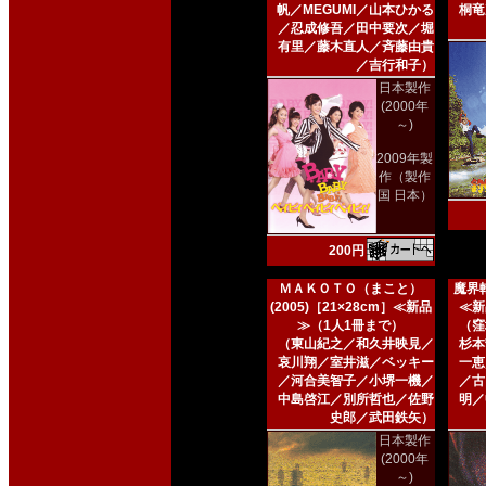
帆／MEGUMI／山本ひかる
桐竜
／忍成修吾／田中要次／堀
有里／藤木直人／斉藤由貴
／吉行和子）
日本製作
(2000年
～)
2009年製
作（製作
国 日本）
200円
ＭＡＫＯＴＯ（まこと）
魔界転
(2005)［21×28cm］≪新品
≪新
≫（1人1冊まで）
（窪
（東山紀之／和久井映見／
杉本
哀川翔／室井滋／ベッキー
一恵
／河合美智子／小堺一機／
／古
中島啓江／別所哲也／佐野
明／
史郎／武田鉄矢）
日本製作
(2000年
～)