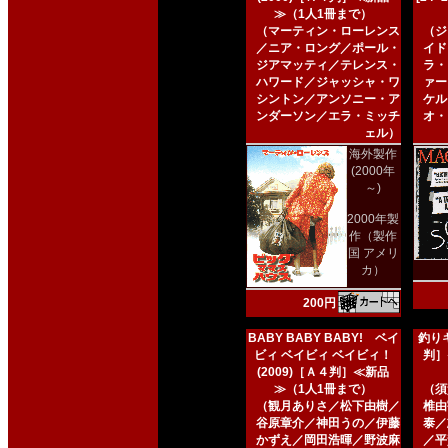
≫（1人1冊まで）
（マーティン・ローレンス
（ジ
／ニア・ロング／ポール・
イド
ジアマッティ／テレンス・
ラ・
ハワード／ジャッシャ・ワ
ァー
シントン／アンソニー・ア
ケル
ンダーソン／エラ・ミッチ
オ・
ェル）
海外製作
(2000年
～)
2000年製
作（製作
国 アメリ
カ）
200円
BABY BABY BABY! ベイ
釣りキ
ビィ ベイビィ ベイビィ！
判］
(2009)［Ａ４判］≪新品
≫（1人1冊まで）
（須
（観月ありさ／松下由樹／
椎由
谷原章介／神田うの／伊藤
泰／
かずえ／岡田浩暉／野波麻
／平