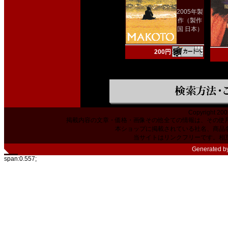
2005年製
作（製作
国 日本）
200円
Copyright 200
掲載内容の文章・価格・画像その他全ての情報は、その使
本ショップに掲載されている社名、商品
当サイトはリンクフリーです。相
Generated b
span:0.557;