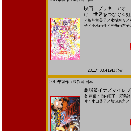
映画 プリキュアオー
け！世界をつなぐ☆虹色
／
折笠富美子
／
水樹奈々
／
子
／
小松由佳
／
三瓶由布子
2011年03月19日発売 日
2010年製作（製作国 日本）
劇場版イナズマイレブン
名
声優：竹内順子
／
野島裕
佐々木日菜子
／
加瀬康之
／