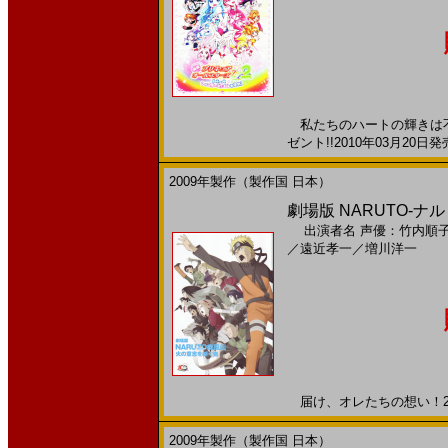
私たちのハートの輝きは不滅
ゼント!!2010年03月20日
2009年製作（製作国 日本）
劇場版 NARUTO-ナ
出演者名
声優：竹内順
／
遠近孝一
／
増川洋一
届け、オレたちの想い！200
2009年製作（製作国 日本）