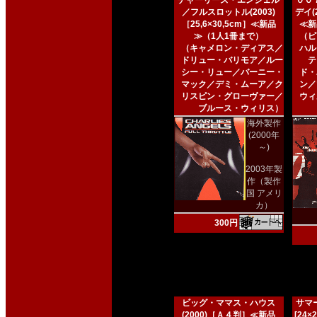
チャーリーズ・エンジェル
００
／フルスロットル(2003)
デイ(2
［25,6×30,5cm］≪新品
≪新
≫（1人1冊まで）
（ピ
（キャメロン・ディアス／
ハル
ドリュー・バリモア／ルー
テ
シー・リュー／バーニー・
ド・
マック／デミ・ムーア／ク
ン／
リスピン・グローヴァー／
ウィ
ブルース・ウィリス）
海外製作
(2000年
～)
2003年製
作（製作
国 アメリ
カ）
300円
ビッグ・ママス・ハウス
サマー
(2000)［Ａ４判］≪新品
[24