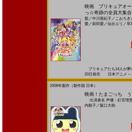
映画 プリキュアオー
っ☆奇跡の全員大集合！
梨
／
中川亜紀子
／
こおろぎ
愛
／
前田愛
／
仙台エリ
／
草
プリキュアたち14人が夢のコ
20日発売 日本アニメ -- 
2008年製作（製作国 日本）
映画！たまごっち うち
出演者名
声優：釘宮理
内順子
／
阪口大助