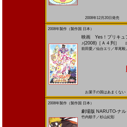
2008年12月20日発売 日
2008年製作（製作国 日本）
映画 Yes！プリキ
♪(2008)［Ａ４判］
出
前田愛
／
仙台エリ
／
草尾毅
お菓子の国はあまくない！？2
2008年製作（製作国 日本）
劇場版 NARUTO-ナ
竹内順子
／
杉山紀彰