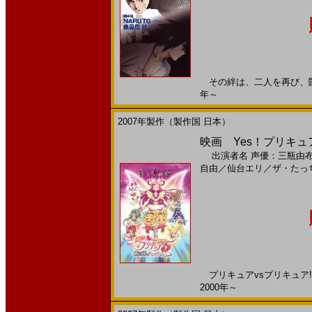
その絆は、二人を再び、闘いへ
年～
2007年製作（製作国 日本）
映画 Yes！プリキュ
出演者名
声優：三瓶由
自由
／
仙台エリ
／
ザ・たっ
プリキュアvsプリキュア!?
2000年～