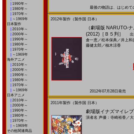
|
1990年～
最後の物語は、はじめての愛。
|
1980年～
|
1970年～
|
～1969年
2012年製作（製作国 日本）
日本製作
（劇場版 NARUTO-ナルト
|
2010年～
(2012)［Ｂ５判］
|
2000年～
出
|
1990年～
倉一恵
／
松本保典
／
井上和
|
1980年～
藤健太郎
／
柚木涼香
|
1970年～
|
～1969年
海外アニメ
|
2010年～
|
2000年～
|
1990年～
|
1980年～
|
1970年～
|
～1969年
2012年07月28日発売 日
日本アニメ
|
2010年～
2011年製作（製作国 日本）
|
2000年～
|
1990年～
劇場版イナズマイレブン
|
1980年～
演者名
声優：寺崎裕香
／
大
|
1970年～
|
～1969年
その他関連商品