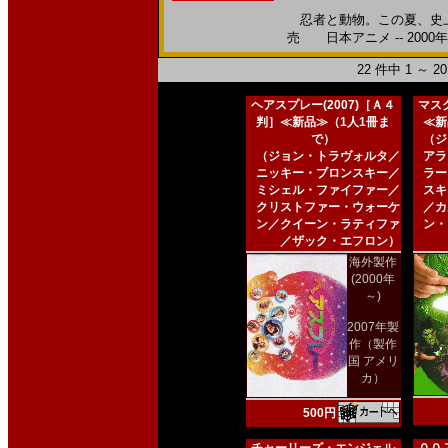
忍者と動物。この夏、史上最
売 日本アニメ -- 2000
22 件中 1 ～ 
ヘアスプレー(2007)［Ａ４
マスク
判］≪新品≫（1人1冊ま
≪新
で）
（ジ
（ジョン・トラヴォルタ／
アラ
ニッキー・ブロンスキー／
ラー
ミシェル・ファイファー／
スキ
クリストファー・ウォーケ
／カ
ン／クイーン・ラティファ
ン・
／ザック・エフロン）
海外製作
(2000年
～)
2007年製
作（製作
国 アメリ
カ）
500円