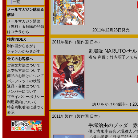
|
一覧
メールマガジン購読＆
解除
メールマガジン購読
（無料）＆解除の登録
2011年12月23日発売 日
はコチラから
検索INDEX
2011年製作（製作国 日本）
制作国からさがす
劇場版 NARUTO-ナ
ジャンルからさがす
者名
声優：竹内順子
／
てら
全てのお客様へ
ご注文方法について
お支払方法について
商品のお届けについて
パンフレットの状態
返品・交換について
メンバーについて
プライバシーポリシー
利用規約について
誇りをかけた激闘へ！2011
特定商取引法に基づく
表示
2011年製作（製作国 日本）
手塚治虫のブッダ 赤い
優：吉永小百合
／
堺雅人
／
／
櫻井孝宏
／
観世三郎太
／