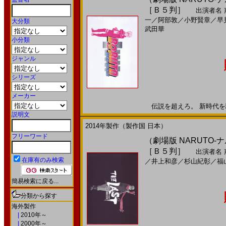
［Ｂ５判］
出演者名
一
／
阿部敦
／
小野賢章
／
早
大分類
武田華
小分類
ジャンル
シリーズ
メーカー
伝説を超えろ。 新時代を駆け
説明文
2014年製作（製作国 日本）
フリーワード
（劇場版 NARUTO-ナルト
［Ｂ５判］
出演者名
在庫有のみ検索
／
井上和彦
／
杉山紀彰
／
福
簡易検索に戻る...
分類から探す
海外製作
|
2010年～
|
2000年～