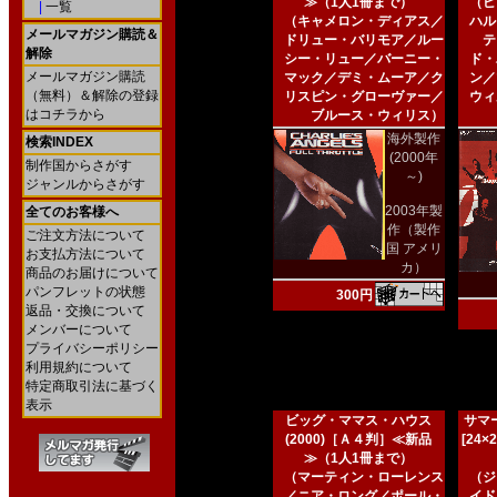
≫（1人1冊まで）
（ピ
|
一覧
（キャメロン・ディアス／
ハル
メールマガジン購読＆
ドリュー・バリモア／ルー
テ
解除
シー・リュー／バーニー・
ド・
メールマガジン購読
マック／デミ・ムーア／ク
ン／
（無料）＆解除の登録
リスピン・グローヴァー／
ウィ
はコチラから
ブルース・ウィリス）
海外製作
検索INDEX
(2000年
制作国からさがす
～)
ジャンルからさがす
2003年製
全てのお客様へ
作（製作
ご注文方法について
国 アメリ
お支払方法について
カ）
商品のお届けについて
パンフレットの状態
300円
返品・交換について
メンバーについて
プライバシーポリシー
利用規約について
特定商取引法に基づく
表示
ビッグ・ママス・ハウス
サマー
(2000)［Ａ４判］≪新品
[24
≫（1人1冊まで）
（マーティン・ローレンス
（ジ
／ニア・ロング／ポール・
イド