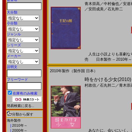
青木崇高
／
中村倫也
／
安達
／
安田成美
／
石丸幹二
大分類
小分類
ジャンル
シリーズ
人生は小説よりも喜劇なり。
メーカー
売 日本製作 -- 2010年～
説明文
2010年製作（製作国 日本）
時をかける少女(2010
フリーワード
村政信
／
石丸幹二
／
青木崇
在庫有のみ検索
簡易検索に戻る...
分類から探す
海外製作
|
2010年～
あなたに、会いにいく。 
|
2000年～