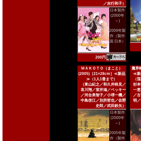
／吉行和子）
日本製作
(2000年
～)
2009年製
作（製作
国 日本）
200円
ＭＡＫＯＴＯ（まこと）
魔界転
(2005)［21×28cm］≪新品
≪新
≫（1人1冊まで）
（窪
（東山紀之／和久井映見／
杉本
哀川翔／室井滋／ベッキー
一恵
／河合美智子／小堺一機／
／古
中島啓江／別所哲也／佐野
明／
史郎／武田鉄矢）
日本製作
(2000年
～)
2005年製
作（製作