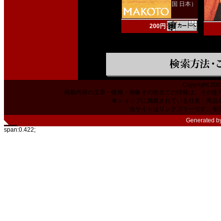
国 日本）
200円
Copyright 200
掲載内容の文章・価格・画像その他全ての情報は、その使
本ショップに掲載されている社名、商品
当サイトはリンクフリーです。相
Generated b
span:0.422;