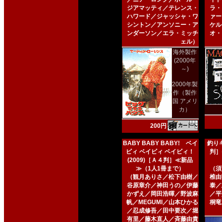
ジアマッティ／テレンス・
ラ・
ハワード／ジャッシャ・ワ
ァー
シントン／アンソニー・ア
ケル
ンダーソン／エラ・ミッチ
オ・
ェル）
海外製作
(2000年
～)
2000年製
作（製作
国 アメリ
カ）
200円
BABY BABY BABY! ベイ
釣りキ
ビィ ベイビィ ベイビィ！
判］
(2009)［Ａ４判］≪新品
≫（1人1冊まで）
（須
（観月ありさ／松下由樹／
椎由
谷原章介／神田うの／伊藤
泰／
かずえ／岡田浩暉／野波麻
／平
帆／MEGUMI／山本ひかる
桐竜
／忍成修吾／田中要次／堀
有里／藤木直人／斉藤由貴