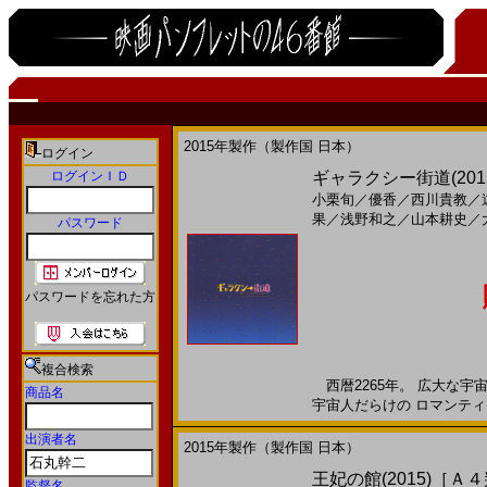
2015年製作（製作国 日本）
ログイン
ログインＩＤ
ギャラクシー街道(2015)
小栗旬
／
優香
／
西川貴教
／
果
／
浅野和之
／
山本耕史
／
パスワード
パスワードを忘れた方
複合検索
西暦2265年。 広大な宇
商品名
宇宙人だらけの ロマンティック
出演者名
2015年製作（製作国 日本）
王妃の館(2015)［Ａ
監督名