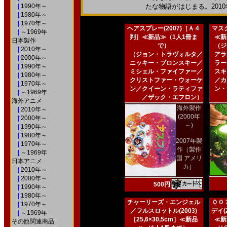
|
1990年～
たな物語がはじまる。2010年
|
1980年～
|
1970年～
ヘアスプレー(2007)［Ａ４
マスク
|
～1969年
判］≪新品≫（1人1冊ま
≪新
日本製作
で）
（ジ
|
2010年～
（ジョン・トラヴォルタ／
アラ
|
2000年～
ニッキー・ブロンスキー／
ラー
|
1990年～
ミシェル・ファイファー／
スキ
|
1980年～
クリストファー・ウォーケ
／カ
|
1970年～
ン／クイーン・ラティファ
ン・
|
～1969年
／ザック・エフロン）
海外アニメ
海外製作
|
2010年～
(2000年
|
2000年～
～)
|
1990年～
|
1980年～
2007年製
|
1970年～
作（製作
|
～1969年
国 アメリ
日本アニメ
カ）
|
2010年～
|
2000年～
500円
|
1990年～
|
1980年～
チャーリーズ・エンジェル
００
|
1970年～
／フルスロットル(2003)
デイ(2
|
～1969年
［25,6×30,5cm］≪新品
≪新
その他関連商品