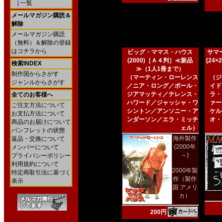
|
一覧
メールマガジン購読＆
解除
メールマガジン購読
（無料）＆解除の登録
はコチラから
ビッグ・ママス・ハウス
サマー
(2000)［Ａ４判］≪新品
[24
検索INDEX
≫（1人1冊まで）
制作国からさがす
（マーティン・ローレンス
（ジ
ジャンルからさがす
／ニア・ロング／ポール・
イド
ジアマッティ／テレンス・
ラ・
全てのお客様へ
ハワード／ジャッシャ・ワ
ァー
ご注文方法について
シントン／アンソニー・ア
ケル
お支払方法について
ンダーソン／エラ・ミッチ
オ・
商品のお届けについて
ェル）
パンフレットの状態
海外製作
返品・交換について
(2000年
メンバーについて
～)
プライバシーポリシー
利用規約について
2000年製
特定商取引法に基づく
作（製作
表示
国 アメリ
カ）
200円