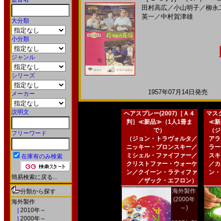
田村高広
／
小山明子
／
柳永
英一
／
中村賀津雄
大分類
小分類
ジャンル
シリーズ
1957年07月14日発売 日
メーカー
説明文
ヘアスプレー(2007)［Ａ４
マスク
判］≪新品≫（1人1冊ま
≪新
で）
（ジ
フリーワード
（ジョン・トラヴォルタ／
アラ
ニッキー・ブロンスキー／
ラー
ミシェル・ファイファー／
スキ
在庫有のみ検索
クリストファー・ウォーケ
／カ
ン／クイーン・ラティファ
ン・
簡易検索に戻る...
／ザック・エフロン）
海外製作
分類から探す
(2000年
海外製作
～)
|
2010年～
|
2000年～