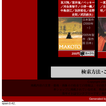
哀川翔／室井滋／ベッキー
一恵
／河合美智子／小堺一機／
／古
中島啓江／別所哲也／佐野
明／
史郎／武田鉄矢）
日本製作
(2000年
～)
2005年製
作（製作
国 日本）
200円
Copyright 200
掲載内容の文章・価格・画像その他全ての情報は、その使
本ショップに掲載されている社名、商品
当サイトはリンクフリーです。相
Generated b
span:0.42;