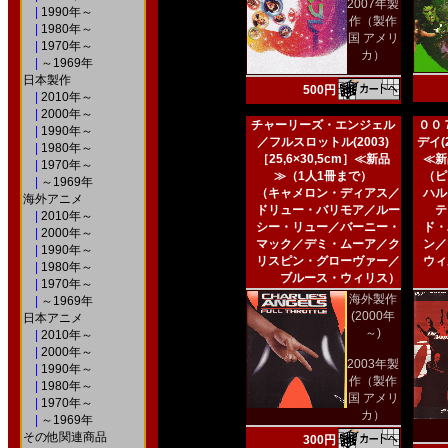
2007年製
|
1990年～
作（製作
|
1980年～
国 アメリ
|
1970年～
カ）
|
～1969年
日本製作
500円
|
2010年～
|
2000年～
チャーリーズ・エンジェル
００
|
1990年～
／フルスロットル(2003)
デイ(2
|
1980年～
［25,6×30,5cm］≪新品
≪新
|
1970年～
≫（1人1冊まで）
（ピ
|
～1969年
（キャメロン・ディアス／
ハル
海外アニメ
ドリュー・バリモア／ルー
テ
|
2010年～
シー・リュー／バーニー・
ド・
|
2000年～
マック／デミ・ムーア／ク
ン／
|
1990年～
リスピン・グローヴァー／
ウィ
|
1980年～
ブルース・ウィリス）
|
1970年～
海外製作
|
～1969年
(2000年
日本アニメ
～)
|
2010年～
|
2000年～
2003年製
|
1990年～
作（製作
|
1980年～
国 アメリ
|
1970年～
カ）
|
～1969年
その他関連商品
300円