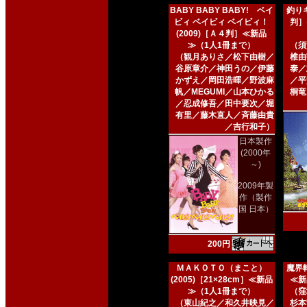
BABY BABY BABY! ベイ
釣りキ
ビィ ベイビィ ベイビィ！
判］
(2009)［Ａ４判］≪新品
≫（1人1冊まで）
（須
（観月ありさ／松下由樹／
椎由
谷原章介／神田うの／伊藤
泰／
かずえ／岡田浩暉／野波麻
／平
帆／MEGUMI／山本ひかる
桐竜
／忍成修吾／田中要次／堀
有里／藤木直人／斉藤由貴
／吉行和子）
日本製作
(2000年
～)
2009年製
作（製作
国 日本）
200円
ＭＡＫＯＴＯ（まこと）
魔界転
(2005)［21×28cm］≪新品
≪新
≫（1人1冊まで）
（窪
（東山紀之／和久井映見／
杉本