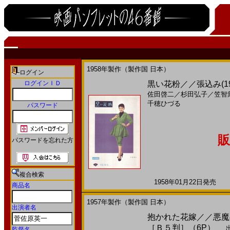
1958年製作（製作国 日本）
ログイン
ログインＩＤ
黒い花粉／／張込み(1
佐田啓二
／
杉田弘子
／
笠智
千穂ひづる
パスワード
販
パスワードを忘れた方
複合検索
1958年01月22日発売 日
商品名
1957年製作（製作国 日本）
出演者名
抱かれた花嫁／／悪魔の
［Ｂ５判］（6P）
出
監督名