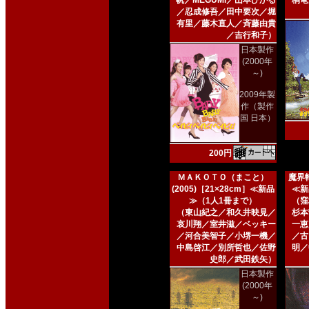
帆／MEGUMI／山本ひかる
桐竜
／忍成修吾／田中要次／堀
有里／藤木直人／斉藤由貴
／吉行和子）
日本製作
(2000年
～)
2009年製
作（製作
国 日本）
200円
ＭＡＫＯＴＯ（まこと）
魔界転
(2005)［21×28cm］≪新品
≪新
≫（1人1冊まで）
（窪
（東山紀之／和久井映見／
杉本
哀川翔／室井滋／ベッキー
一恵
／河合美智子／小堺一機／
／古
中島啓江／別所哲也／佐野
明／
史郎／武田鉄矢）
日本製作
(2000年
～)