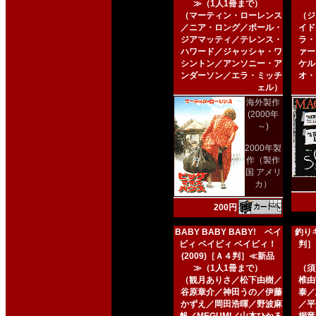
≫（1人1冊まで）
（マーティン・ローレンス
（ジ
／ニア・ロング／ポール・
イド
ジアマッティ／テレンス・
ラ・
ハワード／ジャッシャ・ワ
ァー
シントン／アンソニー・ア
ケル
ンダーソン／エラ・ミッチ
オ・
ェル）
海外製作
(2000年
～)
2000年製
作（製作
国 アメリ
カ）
200円
BABY BABY BABY! ベイ
釣りキ
ビィ ベイビィ ベイビィ！
判］
(2009)［Ａ４判］≪新品
≫（1人1冊まで）
（須
（観月ありさ／松下由樹／
椎由
谷原章介／神田うの／伊藤
泰／
かずえ／岡田浩暉／野波麻
／平