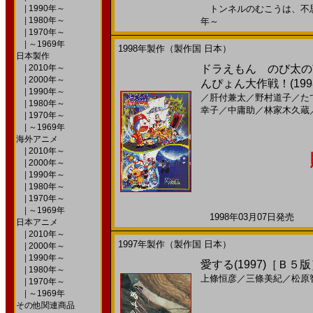
|
1990年～
トンネルのむこうは、不思議の
|
1980年～
年～
|
1970年～
|
～1969年
1998年製作（製作国 日本）
日本製作
|
2010年～
ドラえもん のび太の
|
2000年～
んぴょん大作戦！(199
|
1990年～
／
肝付兼太
／
野村道子
／
た
|
1980年～
幸子
／
中庸助
／
林家木久蔵
|
1970年～
|
～1969年
海外アニメ
|
2010年～
|
2000年～
|
1990年～
|
1980年～
|
1970年～
|
～1969年
1998年03月07日発売 日
日本アニメ
|
2010年～
1997年製作（製作国 日本）
|
2000年～
|
1990年～
愛する(1997)［Ｂ５
|
1980年～
上條恒彦
／
三條美紀
／
松原
|
1970年～
|
～1969年
その他関連商品