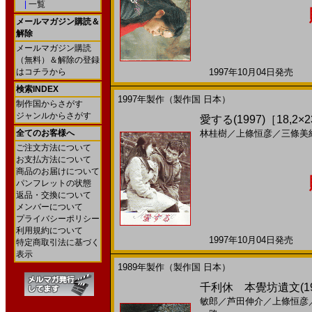
|
一覧
メールマガジン購読＆
解除
メールマガジン購読
（無料）＆解除の登録
はコチラから
1997年10月04日発売 日
検索INDEX
1997年製作（製作国 日本）
制作国からさがす
ジャンルからさがす
愛する(1997)［18,2×2
全てのお客様へ
林桂樹
／
上條恒彦
／
三條美
ご注文方法について
お支払方法について
商品のお届けについて
パンフレットの状態
返品・交換について
メンバーについて
プライバシーポリシー
利用規約について
1997年10月04日発売 日
特定商取引法に基づく
表示
1989年製作（製作国 日本）
千利休 本覺坊遺文(1
敏郎
／
芦田伸介
／
上條恒彦