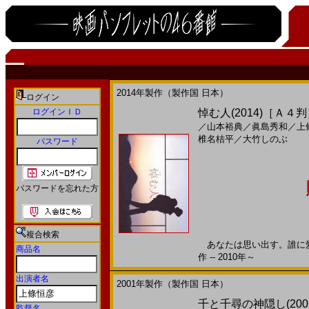
2014年製作（製作国 日本）
ログイン
ログインＩＤ
悼む人(2014)［Ａ４
／
山本裕典
／
眞島秀和
／
上
椎名桔平
／
大竹しのぶ
パスワード
パスワードを忘れた方
複合検索
あなたは思い出す。誰に愛
商品名
作 -- 2010年～
出演者名
2001年製作（製作国 日本）
千と千尋の神隠し(200
監督名