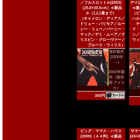
／フルスロットル(2003)
デイ(2
［25,6×30,5cm］≪新品
≪新
≫（1人1冊まで）
（ピ
（キャメロン・ディアス／
ハル
ドリュー・バリモア／ルー
テ
シー・リュー／バーニー・
ド・
マック／デミ・ムーア／ク
ン／
リスピン・グローヴァー／
ウィ
ブルース・ウィリス）
海外製作
(2000年
～)
2003年製
作（製作
国 アメリ
カ）
300円
ビッグ・ママス・ハウス
サマー
(2000)［Ａ４判］≪新品
[24