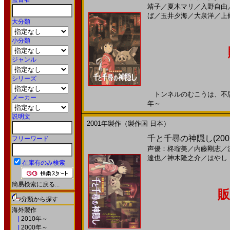
靖子
／
夏木マリ
／
入野自由
ば
／
玉井夕海
／
大泉洋
／
上
大分類
小分類
ジャンル
シリーズ
トンネルのむこうは、不思議の
メーカー
年～
説明文
2001年製作（製作国 日本）
千と千尋の神隠し(20
フリーワード
声優：柊瑠美
／
内藤剛志
／
達也
／
神木隆之介
／
はやし
在庫有のみ検索
簡易検索に戻る...
販
分類から探す
海外製作
|
2010年～
|
2000年～