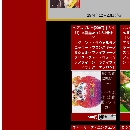
1974年12月28日発売 日
ヘアスプレー(2007)［Ａ４
マスク
判］≪新品≫（1人1冊ま
≪新
で）
（ジ
（ジョン・トラヴォルタ／
アラ
ニッキー・ブロンスキー／
ラー
ミシェル・ファイファー／
スキ
クリストファー・ウォーケ
／カ
ン／クイーン・ラティファ
ン・
／ザック・エフロン）
海外製作
(2000年
～)
2007年製
作（製作
国 アメリ
カ）
500円
チャーリーズ・エンジェル
００