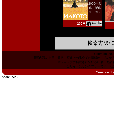
2005年製
作（製作
国 日本）
200円
Copyright 200
掲載内容の文章・価格・画像その他全ての情報は、その使
本ショップに掲載されている社名、商品
当サイトはリンクフリーです。相
Generated b
span:0.528;