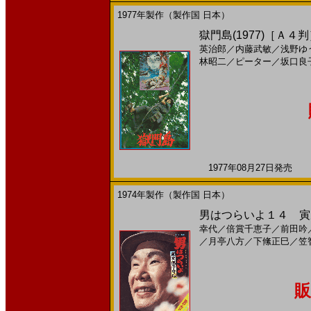
1977年製作（製作国 日本）
獄門島(1977)［Ａ４
英治郎
／
内藤武敏
／
浅野ゆ
林昭二
／
ピーター
／
坂口良
1977年08月27日発売 日
1974年製作（製作国 日本）
男はつらいよ１４ 寅次
幸代
／
倍賞千恵子
／
前田吟
／
月亭八方
／
下絛正巳
／
笠
販