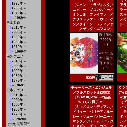
で）
（ジ
|
1990年～
（ジョン・トラヴォルタ／
アラ
|
1980年～
ニッキー・ブロンスキー／
ラー
|
1970年～
ミシェル・ファイファー／
スキ
|
～1969年
クリストファー・ウォーケ
／カ
日本製作
ン／クイーン・ラティファ
ン・
|
2010年～
／ザック・エフロン）
|
2000年～
海外製作
|
1990年～
(2000年
|
1980年～
～)
|
1970年～
|
～1969年
2007年製
海外アニメ
作（製作
|
2010年～
国 アメリ
|
2000年～
カ）
|
1990年～
|
1980年～
500円
|
1970年～
|
～1969年
チャーリーズ・エンジェル
００
日本アニメ
／フルスロットル(2003)
デイ(2
|
2010年～
［25,6×30,5cm］≪新品
≪新
|
2000年～
≫（1人1冊まで）
（ピ
|
1990年～
（キャメロン・ディアス／
ハル
|
1980年～
ドリュー・バリモア／ルー
テ
|
1970年～
シー・リュー／バーニー・
ド・
|
～1969年
マック／デミ・ムーア／ク
ン／
その他関連商品
リスピン・グローヴァー／
ウィ