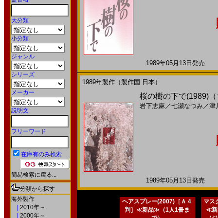
大分類
小分類
ジャンル
1989年05月13日発売 日
シリーズ
1989年製作（製作国 日本）
メーカー
桜の樹の下で(1989
岩下志麻
／
七瀬なつみ
／
津
説明文
フリーワード
在庫有のみ検索
簡易検索に戻る...
1989年05月13日発売 日
分類から探す
海外製作
ヘアスプレー(2007)［Ａ４
マスク
|
2010年～
判］≪新品≫（1人1冊ま
≪新
|
2000年～