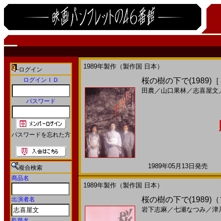
1989年製作（製作国 日本）
ログイン
ログインＩＤ
桜の樹の下で(1989)
田農
／
山口果林
／
志喜屋文
パスワード
パスワードを忘れた方
1989年05月13日発売 日
複合検索
商品名
1989年製作（製作国 日本）
桜の樹の下で(1989
出演者名
岩下志麻
／
七瀬なつみ
／
津
監督名