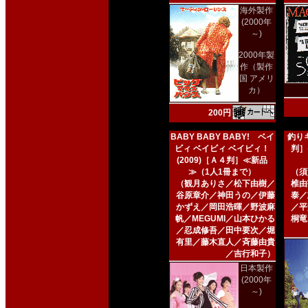
海外製作
(2000年
～)
2000年製
作（製作
国 アメリ
カ）
200円
BABY BABY BABY! ベイ
釣りキ
ビィ ベイビィ ベイビィ！
判］
(2009)［Ａ４判］≪新品
≫（1人1冊まで）
（須
（観月ありさ／松下由樹／
椎由
谷原章介／神田うの／伊藤
泰／
かずえ／岡田浩暉／野波麻
／平
帆／MEGUMI／山本ひかる
桐竜
／忍成修吾／田中要次／堀
有里／藤木直人／斉藤由貴
／吉行和子）
日本製作
(2000年
～)