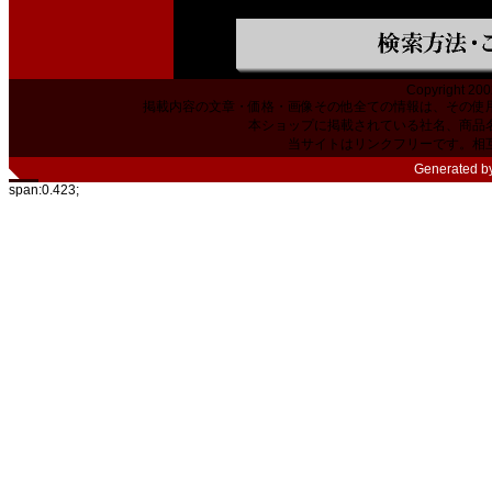
Copyright 200
掲載内容の文章・価格・画像その他全ての情報は、その使
本ショップに掲載されている社名、商品
当サイトはリンクフリーです。相
Generated b
span:0.423;