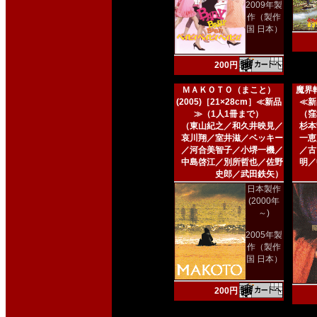
2009年製
作（製作
国 日本）
200円
ＭＡＫＯＴＯ（まこと）
魔界転
(2005)［21×28cm］≪新品
≪新
≫（1人1冊まで）
（窪
（東山紀之／和久井映見／
杉本
哀川翔／室井滋／ベッキー
一恵
／河合美智子／小堺一機／
／古
中島啓江／別所哲也／佐野
明／
史郎／武田鉄矢）
日本製作
(2000年
～)
2005年製
作（製作
国 日本）
200円