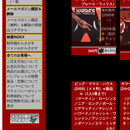
|
一覧
ブルース・ウィリス）
メールマガジン購読＆
海外製作
解除
(2000年
メールマガジン購読
～)
（無料）＆解除の登録
2003年製
はコチラから
作（製作
検索INDEX
国 アメリ
制作国からさがす
カ）
ジャンルからさがす
300円
全てのお客様へ
ご注文方法について
お支払方法について
商品のお届けについて
パンフレットの状態
返品・交換について
ビッグ・ママス・ハウス
サマー
メンバーについて
(2000)［Ａ４判］≪新品
[24
プライバシーポリシー
≫（1人1冊まで）
利用規約について
（マーティン・ローレンス
（ジ
特定商取引法に基づく
／ニア・ロング／ポール・
イド
表示
ジアマッティ／テレンス・
ラ・
ハワード／ジャッシャ・ワ
ァー
シントン／アンソニー・ア
ケル
ンダーソン／エラ・ミッチ
オ・
ェル）