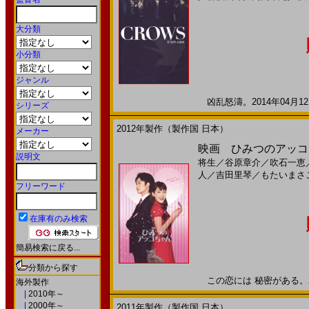
大分類
小分類
ジャンル
凶乱怒濤。2014年04月12
シリーズ
2012年製作（製作国 日本）
メーカー
映画 ひみつのアッコち
説明文
将生
／
谷原章介
／
吹石一恵
人
／
吉田里琴
／
もたいまさ
フリーワード
在庫有のみ検索
簡易検索に戻る...
分類から探す
この恋には 秘密がある。201
海外製作
|
2010年～
|
2000年～
2011年製作（製作国 日本）