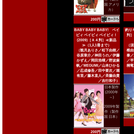
国 アメリ
カ）
200円
BABY BABY BABY! ベイ
釣りキ
ビィ ベイビィ ベイビィ！
判］
(2009)［Ａ４判］≪新品
≫（1人1冊まで）
（須
（観月ありさ／松下由樹／
椎由
谷原章介／神田うの／伊藤
泰／
かずえ／岡田浩暉／野波麻
／平
帆／MEGUMI／山本ひかる
桐竜
／忍成修吾／田中要次／堀
有里／藤木直人／斉藤由貴
／吉行和子）
日本製作
(2000年
～)
2009年製
作（製作
国 日本）
200円