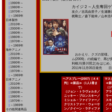
|
1990年～
カイジ２～人生奪回ゲー
|
1980年～
|
1970年～
友介
／
吉高由里子
／
生瀬勝
|
～1969年
梶剛士
／
森下能幸
／
山本浩
日本製作
|
2010年～
|
2000年～
|
1990年～
|
1980年～
|
1970年～
|
～1969年
海外アニメ
|
2010年～
おかえり、クズの皆様。 
|
2000年～
ム(2009)」の続編で、
|
1990年～
利根川(香川照之)をはじめ、ど
|
1980年～
2011年11月05日発売 日本
|
1970年～
|
～1969年
ヘアスプレー(2007)［Ａ４
マスク
日本アニメ
判］≪新品≫（1人1冊ま
≪新
|
2010年～
で）
（ジ
|
2000年～
（ジョン・トラヴォルタ／
アラ
|
1990年～
ニッキー・ブロンスキー／
ラー
|
1980年～
ミシェル・ファイファー／
スキ
|
1970年～
クリストファー・ウォーケ
／カ
|
～1969年
ン／クイーン・ラティファ
ン・
その他関連商品