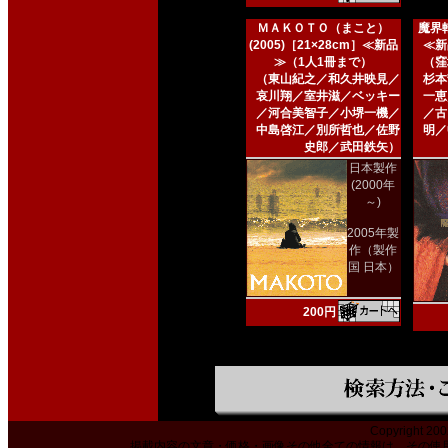
ＭＡＫＯＴＯ（まこと）
魔界転
(2005)［21×28cm］≪新品
≪新
≫（1人1冊まで）
（窪
（東山紀之／和久井映見／
杉本
哀川翔／室井滋／ベッキー
一恵
／河合美智子／小堺一機／
／古
中島啓江／別所哲也／佐野
明／
史郎／武田鉄矢）
日本製作
(2000年
～)
2005年製
作（製作
国 日本）
200円
Copyright 200
掲載内容の文章・価格・画像その他全ての情報は、その使