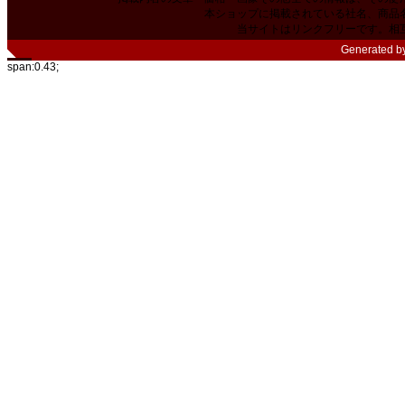
本ショップに掲載されている社名、商品
当サイトはリンクフリーです。相
Generated b
span:0.43;