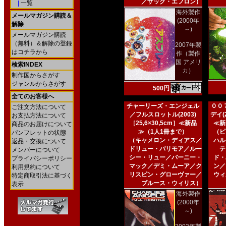
／ザック・エフロン）
|
一覧
海外製作
メールマガジン購読＆
(2000年
解除
～)
メールマガジン購読
（無料）＆解除の登録
2007年製
はコチラから
作（製作
国 アメリ
検索INDEX
カ）
制作国からさがす
ジャンルからさがす
500円
全てのお客様へ
チャーリーズ・エンジェル
００
ご注文方法について
／フルスロットル(2003)
デイ(2
お支払方法について
［25,6×30,5cm］≪新品
≪新
商品のお届けについて
≫（1人1冊まで）
（ピ
パンフレットの状態
（キャメロン・ディアス／
ハル
返品・交換について
ドリュー・バリモア／ルー
テ
メンバーについて
シー・リュー／バーニー・
ド・
プライバシーポリシー
マック／デミ・ムーア／ク
ン／
利用規約について
リスピン・グローヴァー／
ウィ
特定商取引法に基づく
ブルース・ウィリス）
表示
海外製作
(2000年
～)