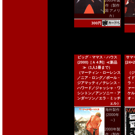
2003年製
作（製作
国 アメリ
カ）
300円
ビッグ・ママス・ハウス
サマー
(2000)［Ａ４判］≪新品
[24
≫（1人1冊まで）
（マーティン・ローレンス
（ジ
／ニア・ロング／ポール・
イド
ジアマッティ／テレンス・
ラ・
ハワード／ジャッシャ・ワ
ァー
シントン／アンソニー・ア
ケル
ンダーソン／エラ・ミッチ
オ・
ェル）
海外製作
(2000年
～)
2000年製
作（製作