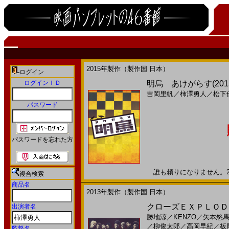
2015年製作（製作国 日本）
ログイン
ログインＩＤ
明烏 あけがらす(201
吉岡里帆
／
柿澤勇人
／
松下
パスワード
パスワードを忘れた方
誰も頼りになりません。201
複合検索
商品名
2013年製作（製作国 日本）
クローズＥＸＰＬＯＤＥ
出演者名
勝地涼
／
KENZO
／
矢本悠
／
柳俊太郎
／
高岡早紀
／
板
監督名