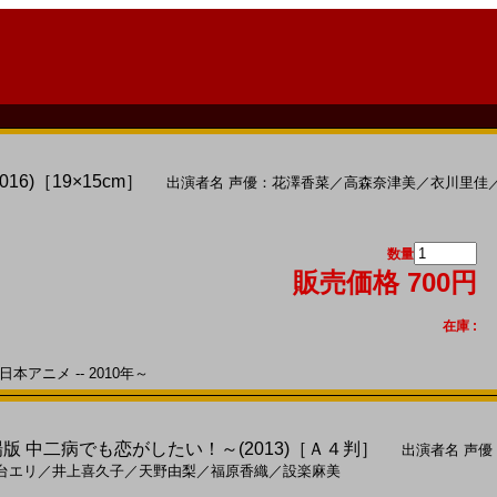
016)［19×15cm］
出演者名
声優：花澤香菜
／
高森奈津美
／
衣川里佳
数量
販売価格 700円
在庫 :
本アニメ -- 2010年～
版 中二病でも恋がしたい！～(2013)［Ａ４判］
出演者名
声優
台エリ
／
井上喜久子
／
天野由梨
／
福原香織
／
設楽麻美