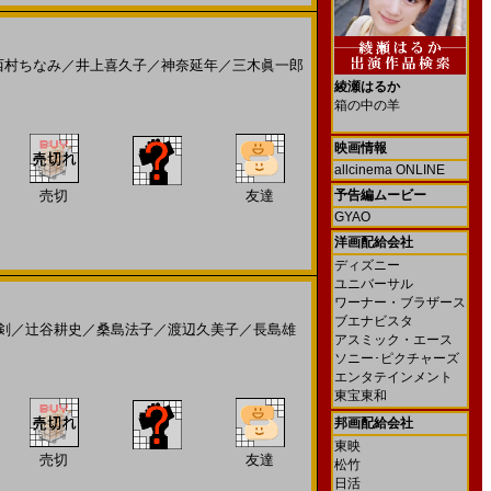
西村ちなみ
／
井上喜久子
／
神奈延年
／
三木眞一郎
綾瀬はるか
箱の中の羊
映画情報
allcinema ONLINE
売切
友達
予告編ムービー
GYAO
洋画配給会社
ディズニー
ユニバーサル
ワーナー・ブラザース
ブエナビスタ
剣
／
辻谷耕史
／
桑島法子
／
渡辺久美子
／
長島雄
アスミック・エース
ソニー･ピクチャーズ
エンタテインメント
東宝東和
邦画配給会社
東映
売切
友達
松竹
日活