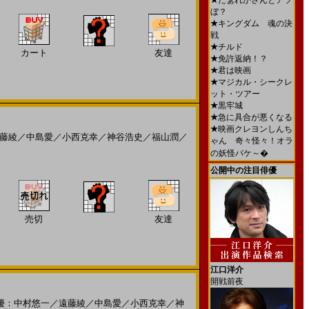
★
だぁれかさんとアソ
ぼ？
★
キングダム 魂の決
戦
★
チルド
カート
友達
★
免許返納！？
★
君は映画
★
マジカル・シークレ
ット・ツアー
★
黒牢城
★
急に具合が悪くなる
★
映画クレヨンしんち
藤綾
／
中島愛
／
小西克幸
／
神谷浩史
／
福山潤
／
ゃん 奇々怪々！オラ
の妖怪バケ～�
公開中の注目俳優
売切
友達
江口洋介
開戦前夜
優：中村悠一
／
遠藤綾
／
中島愛
／
小西克幸
／
神