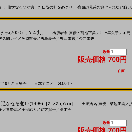
！ 偉大なる父が遺した伝説の剣をめぐり、 宿命の兄弟の避けられない戦いが
っ(2000)［Ａ４判］
出演者名
声優：菊池正美
／
井上喜久子
／
冬馬
佐久間レイ
／
笠原留美
／
矢島晶子
／
堀江由衣
／
今井由香
数量
販売価格 700円
在庫 :
10月21日発売 日本アニメ -- 2000年～
遥かなる想い(1999)［21×25,7cm］
出演者名
声優：菊池正美
／
子
／
青野武
／
子安武人
／
緒方賢一
／
高木渉
数量
販売価格 700円