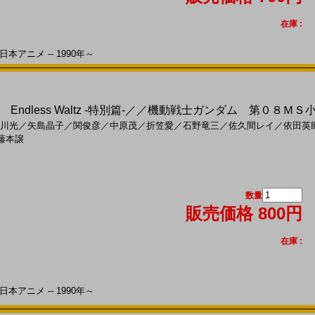
在庫 :
本アニメ -- 1990年～
ndless Waltz -特別篇-／／機動戦士ガンダム 第０８ＭＳ
川光
／
矢島晶子
／
関俊彦
／
中原茂
／
折笠愛
／
石野竜三
／
佐久間レイ
／
依田英
藤本譲
数量
販売価格 800円
在庫 :
本アニメ -- 1990年～