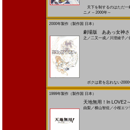
天下を制するのはただ一剣
ニメ -- 2000年～
2000年製作（製作国 日本）
劇場版 ああっ女神さま
之
／
二又一成
／
川澄綾子
／
ボクは君を忘れない2000年
1999年製作（製作国 日本）
天地無用！In LOVE2～
由梨
／
横山智佐
／
小桜エツ