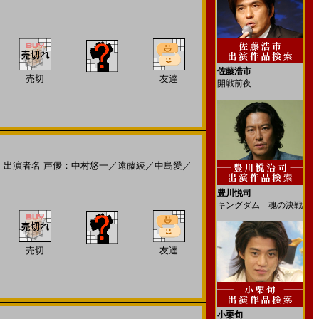
佐藤浩市
売切
友達
開戦前夜
出演者名
声優：中村悠一
／
遠藤綾
／
中島愛
／
豊川悦司
キングダム 魂の決戦
売切
友達
小栗旬