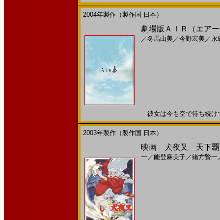
2004年製作（製作国 日本）
劇場版ＡＩＲ（エアー）
／
冬馬由美
／
今野宏美
／
永
彼女は今も空で待ち続けている
2003年製作（製作国 日本）
映画 犬夜叉 天下覇道
一
／
能登麻美子
／
緒方賢一