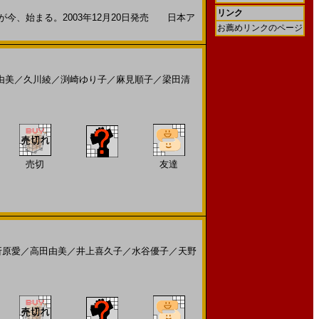
リンク
今、始まる。2003年12月20日発売 日本ア
お薦めリンクのページ
由美
／
久川綾
／
渕崎ゆり子
／
麻見順子
／
梁田清
売切
友達
折原愛
／
高田由美
／
井上喜久子
／
水谷優子
／
天野