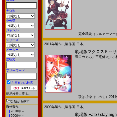
大分類
小分類
ジャンル
完全武装（フルアーマー） 六
シリーズ
2011年製作（製作国 日本）
メーカー
劇場版マクロスＦ～サヨ
豊口めぐみ
／
三宅健太
／
小
説明文
フリーワード
在庫有のみ検索
簡易検索に戻る...
歌は祈命（いのち）2011年
分類から探す
海外製作
2009年製作（製作国 日本）
|
2010年～
劇場版 Fate / stay n
|
2000年～