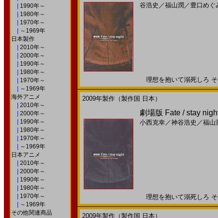
谷浩史
／
福山潤
／
豊口めぐ
|
1990年～
|
1980年～
|
1970年～
|
～1969年
日本製作
|
2010年～
|
2000年～
|
1990年～
|
1980年～
理想を抱いて溺死しろ その日
|
1970年～
|
～1969年
海外アニメ
2009年製作（製作国 日本）
|
2010年～
劇場版 Fate / stay 
|
2000年～
|
1990年～
小西克幸
／
神谷浩史
／
福山
|
1980年～
|
1970年～
|
～1969年
日本アニメ
|
2010年～
|
2000年～
|
1990年～
|
1980年～
|
1970年～
理想を抱いて溺死しろ その日
|
～1969年
その他関連商品
2009年製作（製作国 日本）