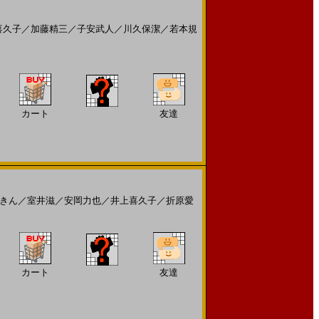
喜久子
／
加藤精三
／
子安武人
／
川久保潔
／
若本規
カート
友達
きん
／
室井滋
／
安岡力也
／
井上喜久子
／
折原愛
カート
友達