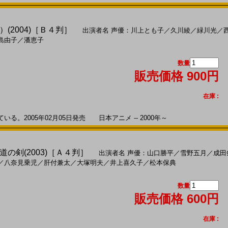
(2004)［Ｂ４判］
出演者名
声優：川上とも子
／
久川綾
／
緑川光
／
島由子
／
潘恵子
数量
販売価格 900円
在庫 :
。2005年02月05日発売 日本アニメ -- 2000年～
の剣(2003)［Ａ４判］
出演者名
声優：山口勝平
／
雪野五月
／
成田
／
八奈見乗児
／
肝付兼太
／
大塚明夫
／
井上喜久子
／
松本保典
数量
販売価格 600円
在庫 :