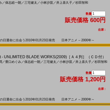
み
／
保志総一朗
／
三宅健太
／
小林沙苗
／
井上喜久子
／
杉田智和
数量
販売価格 600円
在庫 :
運命に出会う2010年01月23日発売 日本アニメ -- 2000年～
night - UNLIMITED BLADE WORKS(2009)［Ａ４判］（ＣＤ付）
潤
／
豊口めぐみ
／
保志総一朗
／
三宅健太
／
小林沙苗
／
井上喜久子
／
杉田智和
数量
販売価格 1,200円
在庫 :
運命に出会う2010年01月23日発売 日本アニメ -- 2000年～