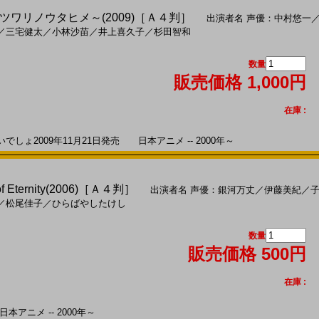
ワリノウタヒメ～(2009)［Ａ４判］
出演者名
声優：中村悠一
／
三宅健太
／
小林沙苗
／
井上喜久子
／
杉田智和
数量
販売価格 1,000円
在庫 :
ょ2009年11月21日発売 日本アニメ -- 2000年～
 Eternity(2006)［Ａ４判］
出演者名
声優：銀河万丈
／
伊藤美紀
／
／
松尾佳子
／
ひらばやしたけし
数量
販売価格 500円
在庫 :
本アニメ -- 2000年～