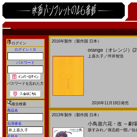
2016年製作（製作国 日本）
ログイン
ログインＩＤ
orange（オレンジ）(2
上喜久子
／
坪井智浩
パスワード
パスワードを忘れた方
2016年11月18日発売 日
複合検索
商品名
2013年製作（製作国 日本）
小鳥遊六花・改 ～劇場
出演者名
坂すみれ
／
保志総一朗
／
仙
監督名