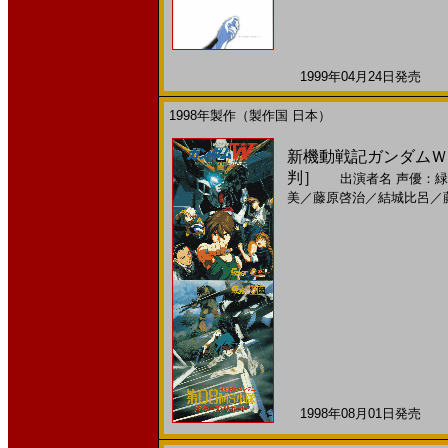
1999年04月24日発売 日
1998年製作（製作国 日本）
新機動戦記ガンダムＷ E
判］
出演者名
声優：緑
美
／
藤原啓治
／
結城比呂
／
1998年08月01日発売 日