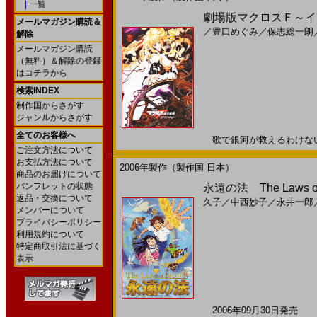
|
一覧
劇場版マクロスＦ～イツ
メールマガジン購読＆
／
豊口めぐみ
／
保志総一朗
解除
メールマガジン購読
（無料）＆解除の登録
はコチラから
検索INDEX
制作国からさがす
ジャンルからさがす
全てのお客様へ
歌で銀河が救えるわけないでし
ご注文方法について
お支払方法について
2006年製作（製作国 日本）
商品のお届けについて
パンフレットの状態
永遠の法 The Laws of
返品・交換について
久子
／
中西妙子
／
永井一郎
メンバーについて
プライバシーポリシー
利用規約について
特定商取引法に基づく
表示
2006年09月30日発売 日