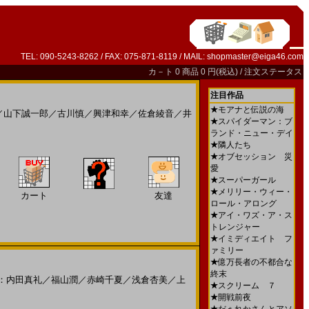
TEL: 090-5243-8262 / FAX: 075-871-8119 / MAIL:
shopmaster@eiga46.com
カ－ト
0 商品 0 円(税込) /
注文ステータス
注目作品
★
モアナと伝説の海
／
山下誠一郎
／
古川慎
／
興津和幸
／
佐倉綾音
／
井
★
スパイダーマン：ブ
ランド・ニュー・デイ
★
隣人たち
★
オブセッション 災
愛
★
スーパーガール
★
メリリー・ウィー・
カート
友達
ロール・アロング
★
アイ・ワズ・ア・ス
トレンジャー
★
イミディエイト フ
ァミリー
★
億万長者の不都合な
終末
：内田真礼
／
福山潤
／
赤崎千夏
／
浅倉杏美
／
上
★
スクリーム ７
★
開戦前夜