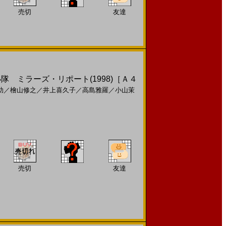
売切
友達
小隊 ミラーズ・リポート(1998)［Ａ４
助
／
檜山修之
／
井上喜久子
／
高島雅羅
／
小山茉
売切
友達