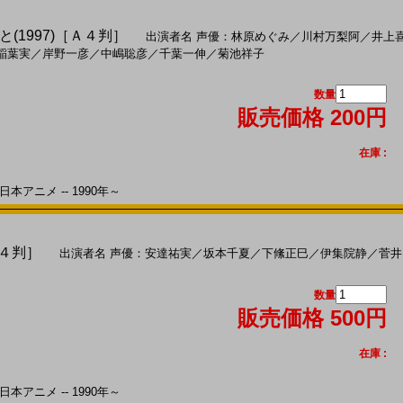
(1997)［Ａ４判］
出演者名
声優：林原めぐみ
／
川村万梨阿
／
井上
稲葉実
／
岸野一彦
／
中嶋聡彦
／
千葉一伸
／
菊池祥子
数量
販売価格 200円
在庫 :
本アニメ -- 1990年～
Ａ４判］
出演者名
声優：安達祐実
／
坂本千夏
／
下絛正巳
／
伊集院静
／
菅井
数量
販売価格 500円
在庫 :
本アニメ -- 1990年～