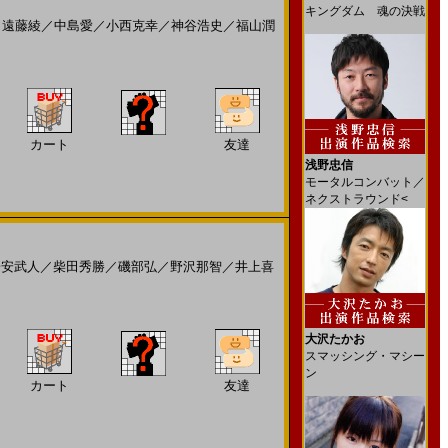
キングダム 魂の決戦
／
遠藤綾
／
中島愛
／
小西克幸
／
神谷浩史
／
福山潤
カート
友達
浅野忠信
モータルコンバット／
ネクストラウンド<
子安武人
／
柴田秀勝
／
磯部弘
／
野沢那智
／
井上喜
大沢たかお
スマッシング・マシー
ン
カート
友達