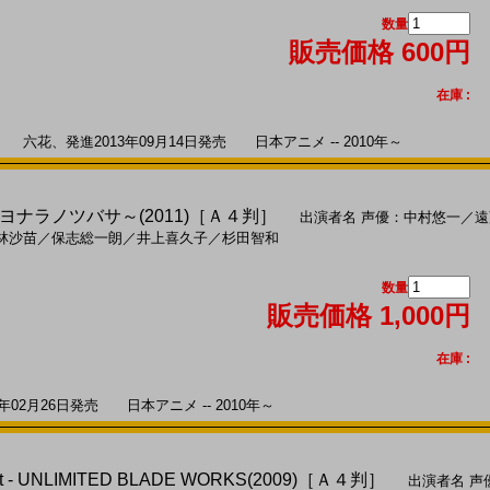
数量
販売価格 600円
在庫 :
花、発進2013年09月14日発売 日本アニメ -- 2010年～
ナラノツバサ～(2011)［Ａ４判］
出演者名
声優：中村悠一
／
遠
林沙苗
／
保志総一朗
／
井上喜久子
／
杉田智和
数量
販売価格 1,000円
在庫 :
02月26日発売 日本アニメ -- 2010年～
ight - UNLIMITED BLADE WORKS(2009)［Ａ４判］
出演者名
声