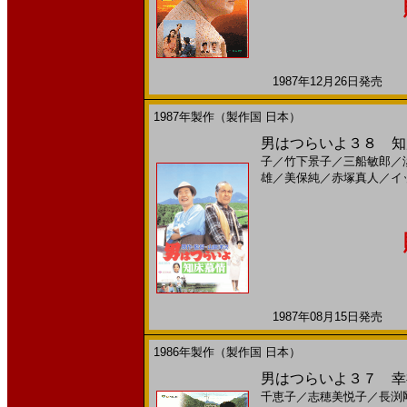
1987年12月26日発売 日
1987年製作（製作国 日本）
男はつらいよ３８ 知床
子
／
竹下景子
／
三船敏郎
／
雄
／
美保純
／
赤塚真人
／
イ
1987年08月15日発売 日
1986年製作（製作国 日本）
男はつらいよ３７ 幸福
千恵子
／
志穂美悦子
／
長渕