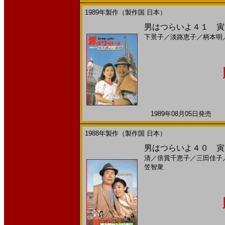
1989年製作（製作国 日本）
男はつらいよ４１ 寅次
下景子
／
淡路恵子
／
柄本明
1989年08月05日発売 日
1988年製作（製作国 日本）
男はつらいよ４０ 寅次
清
／
倍賞千恵子
／
三田佳子
笠智衆