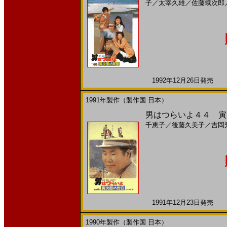
子
／
太宰久雄
／
佐藤蛾次郎
1992年12月26日発売 日
1991年製作（製作国 日本）
男はつらいよ４４ 寅次
千恵子
／
後藤久美子
／
吉岡
1991年12月23日発売 日
1990年製作（製作国 日本）