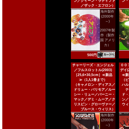
ン／クイーン・ラティファ
ン・
／ザック・エフロン）
海外製作
(2000年
～)
2007年製
作（製作
国 アメリ
カ）
500円
チャーリーズ・エンジェル
００
／フルスロットル(2003)
デイ(2
［25,6×30,5cm］≪新品
≪新
≫（1人1冊まで）
（ピ
（キャメロン・ディアス／
ハル
ドリュー・バリモア／ルー
テ
シー・リュー／バーニー・
ド・
マック／デミ・ムーア／ク
ン／
リスピン・グローヴァー／
ウィ
ブルース・ウィリス）
海外製作
(2000年
～)