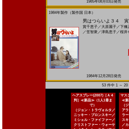
1985年08月03日発売 日
1984年製作（製作国 日本）
男はつらいよ３４ 寅次
賞千恵子
／
大原麗子
／
下絛
／
笠智衆
／
津島恵子
／
桜井
1984年12月28日発売 日
53 件中 1 ～ 
ヘアスプレー(2007)［Ａ４
マスク
判］≪新品≫（1人1冊ま
≪新
で）
（ジ
（ジョン・トラヴォルタ／
アラ
ニッキー・ブロンスキー／
ラー
ミシェル・ファイファー／
スキ
クリストファー・ウォーケ
／カ