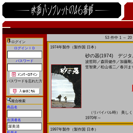
53 件中 1 ～ 
ログイン
1974年製作（製作国 日本）
ログインＩＤ
砂の器(1974) デ
パスワード
波哲郎
／
森田健作
／
加藤剛
笠智衆
／
松山省二
／
春川ま
パスワードを忘れた方
複合検索
商品名
（リバイバル時） 美しくも
1970年～
出演者名
1997年製作（製作国 日本）
監督名