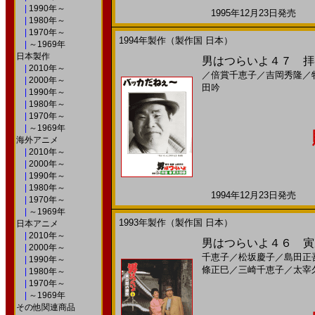
|
1990年～
1995年12月23日発売 日
|
1980年～
|
1970年～
1994年製作（製作国 日本）
|
～1969年
日本製作
男はつらいよ４７ 拝啓
|
2010年～
／
倍賞千恵子
／
吉岡秀隆
／
|
2000年～
田吟
|
1990年～
|
1980年～
|
1970年～
|
～1969年
海外アニメ
|
2010年～
|
2000年～
|
1990年～
|
1980年～
1994年12月23日発売 日
|
1970年～
|
～1969年
1993年製作（製作国 日本）
日本アニメ
|
2010年～
男はつらいよ４６ 寅次
|
2000年～
千恵子
／
松坂慶子
／
島田正
|
1990年～
條正巳
／
三崎千恵子
／
太宰
|
1980年～
|
1970年～
|
～1969年
その他関連商品