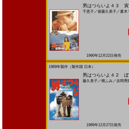
男はつらいよ４３ 寅次
千恵子
／
後藤久美子
／
夏木
1990年12月22日発売 日
1989年製作（製作国 日本）
男はつらいよ４２ ぼく
藤久美子
／
檀ふみ
／
吉岡秀
1989年12月27日発売 日