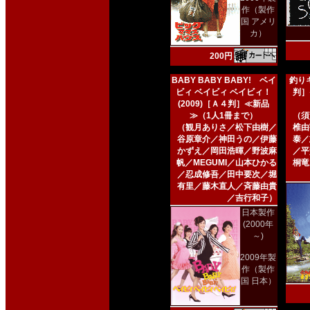
作（製作
国 アメリ
カ）
200円
BABY BABY BABY! ベイ
釣りキ
ビィ ベイビィ ベイビィ！
判］
(2009)［Ａ４判］≪新品
≫（1人1冊まで）
（須
（観月ありさ／松下由樹／
椎由
谷原章介／神田うの／伊藤
泰／
かずえ／岡田浩暉／野波麻
／平
帆／MEGUMI／山本ひかる
桐竜
／忍成修吾／田中要次／堀
有里／藤木直人／斉藤由貴
／吉行和子）
日本製作
(2000年
～)
2009年製
作（製作
国 日本）