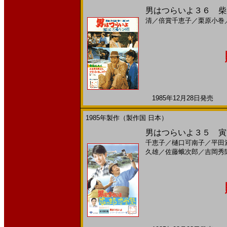
男はつらいよ３６ 柴又
清
／
倍賞千恵子
／
栗原小巻
1985年12月28日発売 日
1985年製作（製作国 日本）
男はつらいよ３５ 寅次
千恵子
／
樋口可南子
／
平田
久雄
／
佐藤蛾次郎
／
吉岡秀