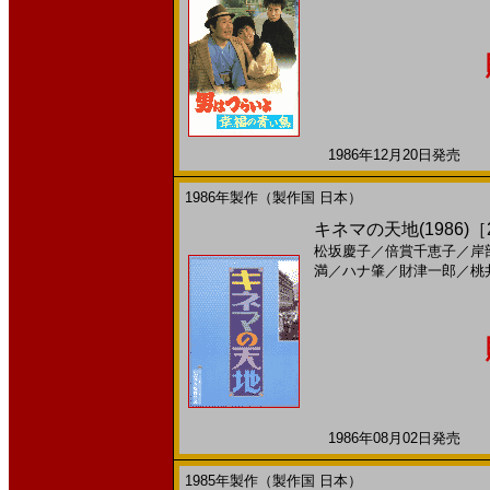
1986年12月20日発売 日
1986年製作（製作国 日本）
キネマの天地(1986)［2
松坂慶子
／
倍賞千恵子
／
岸
満
／
ハナ肇
／
財津一郎
／
桃
1986年08月02日発売 日
1985年製作（製作国 日本）