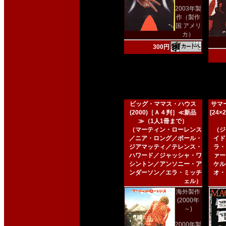
2003年製
作（製作
国 アメリ
カ）
300円
ビッグ・ママス・ハウス
サマー
(2000)［Ａ４判］≪新品
[24
≫（1人1冊まで）
（マーティン・ローレンス
（ジ
／ニア・ロング／ポール・
イド
ジアマッティ／テレンス・
ラ・
ハワード／ジャッシャ・ワ
ァー
シントン／アンソニー・ア
ケル
ンダーソン／エラ・ミッチ
オ・
ェル）
海外製作
(2000年
～)
2000年製