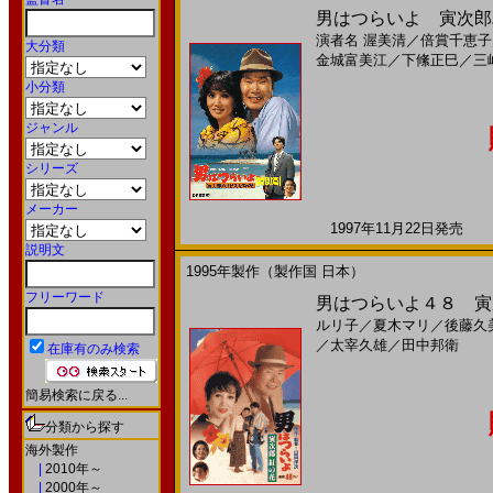
男はつらいよ 寅次郎ハ
演者名
渥美清
／
倍賞千恵子
大分類
金城富美江
／
下絛正巳
／
三
小分類
ジャンル
シリーズ
メーカー
1997年11月22日発売 日
説明文
1995年製作（製作国 日本）
フリーワード
男はつらいよ４８ 寅次
ルリ子
／
夏木マリ
／
後藤久
／
太宰久雄
／
田中邦衛
在庫有のみ検索
簡易検索に戻る...
分類から探す
海外製作
|
2010年～
|
2000年～