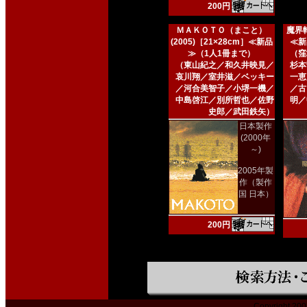
200円
ＭＡＫＯＴＯ（まこと）
魔界転
(2005)［21×28cm］≪新品
≪新
≫（1人1冊まで）
（窪
（東山紀之／和久井映見／
杉本
哀川翔／室井滋／ベッキー
一恵
／河合美智子／小堺一機／
／古
中島啓江／別所哲也／佐野
明／
史郎／武田鉄矢）
日本製作
(2000年
～)
2005年製
作（製作
国 日本）
200円
Copyright 200