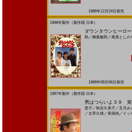
1988年12月24日発売 日
1988年製作（製作国 日本）
ダウンタウンヒーローズ
助
／
柳葉敏郎
／
尾美としの
1988年08月06日発売 日
1987年製作（製作国 日本）
男はつらいよ３９ 寅次
恵子
／
秋吉久美子
／
五月み
／
太宰久雄
／
美保純
／
イッ