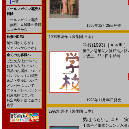
|
一覧
メールマガジン購読＆
解除
メールマガジン購読
（無料）＆解除の登録
1993年12月25日発売 日
はコチラから
1993年製作（製作国 日本）
検索INDEX
制作国からさがす
学校(1993)［Ａ４判］
ジャンルからさがす
英子
／
翁華栄
／
神戸浩
／
裕
全てのお客様へ
／
坂上二郎
／
田中邦衛
ご注文方法について
お支払方法について
商品のお届けについて
パンフレットの状態
返品・交換について
メンバーについて
プライバシーポリシー
利用規約について
1993年11月06日発売 日
特定商取引法に基づく
表示
1992年製作（製作国 日本）
男はつらいよ４５ 寅次
千恵子
／
風吹ジュン
／
永瀬