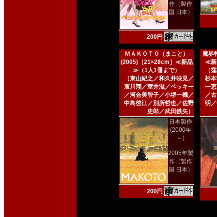
作（製作
国 日本）
200円
ＭＡＫＯＴＯ（まこと）
魔界転
(2005)［21×28cm］≪新品
≪新
≫（1人1冊まで）
（窪
（東山紀之／和久井映見／
杉本
哀川翔／室井滋／ベッキー
一恵
／河合美智子／小堺一機／
／古
中島啓江／別所哲也／佐野
明／
史郎／武田鉄矢）
日本製作
(2000年
～)
2005年製
作（製作
国 日本）
200円