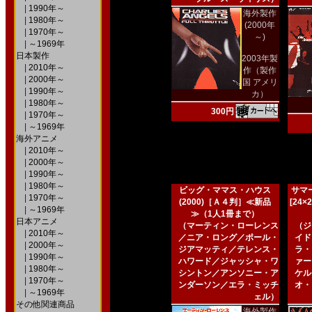
|
1990年～
海外製作
|
1980年～
(2000年
|
1970年～
～)
|
～1969年
日本製作
2003年製
|
2010年～
作（製作
|
2000年～
国 アメリ
|
1990年～
カ）
|
1980年～
300円
|
1970年～
|
～1969年
海外アニメ
|
2010年～
|
2000年～
|
1990年～
|
1980年～
ビッグ・ママス・ハウス
サマー
|
1970年～
(2000)［Ａ４判］≪新品
[24
|
～1969年
≫（1人1冊まで）
日本アニメ
（マーティン・ローレンス
（ジ
|
2010年～
／ニア・ロング／ポール・
イド
|
2000年～
ジアマッティ／テレンス・
ラ・
|
1990年～
ハワード／ジャッシャ・ワ
ァー
|
1980年～
シントン／アンソニー・ア
ケル
|
1970年～
ンダーソン／エラ・ミッチ
オ・
|
～1969年
ェル）
その他関連商品
海外製作