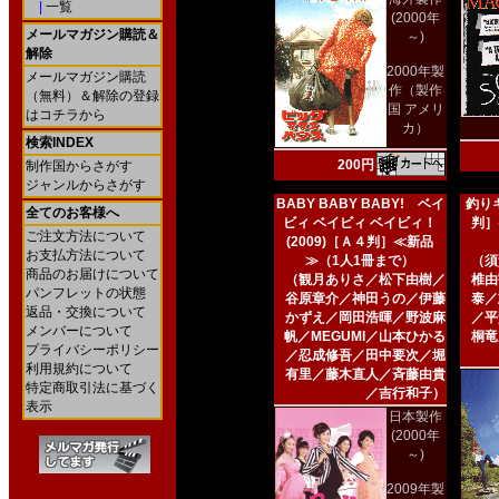
|
一覧
(2000年
メールマガジン購読＆
～)
解除
2000年製
メールマガジン購読
作（製作
（無料）＆解除の登録
国 アメリ
はコチラから
カ）
検索INDEX
200円
制作国からさがす
ジャンルからさがす
BABY BABY BABY! ベイ
釣りキ
全てのお客様へ
ビィ ベイビィ ベイビィ！
判］
ご注文方法について
(2009)［Ａ４判］≪新品
お支払方法について
≫（1人1冊まで）
（須
商品のお届けについて
（観月ありさ／松下由樹／
椎由
パンフレットの状態
谷原章介／神田うの／伊藤
泰／
返品・交換について
かずえ／岡田浩暉／野波麻
／平
メンバーについて
帆／MEGUMI／山本ひかる
桐竜
プライバシーポリシー
／忍成修吾／田中要次／堀
利用規約について
有里／藤木直人／斉藤由貴
特定商取引法に基づく
／吉行和子）
表示
日本製作
(2000年
～)
2009年製