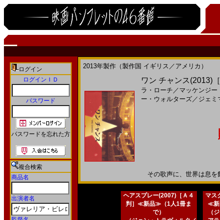
2013年製作（製作国 イギリス／アメリカ）
ログイン
ログインＩＤ
ワン チャンス(2013
ラ・ローチ
／
マッケンジー
ー・ウォルターズ
／
ジェミ
パスワード
パスワードを忘れた方
複合検索
その歌声に、世界は息を飲んだ
商品名
ヘアスプレー(2007)［Ａ４
マスク
出演者名
判］≪新品≫（1人1冊ま
≪新
で）
（ジ
監督名