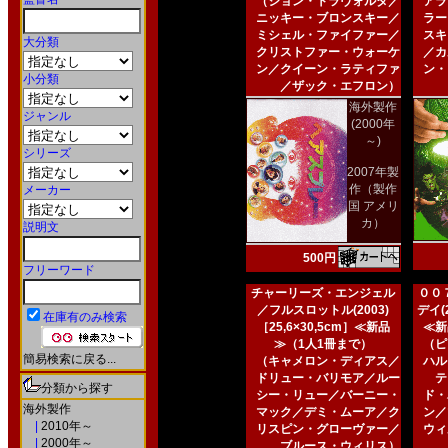
（ジョン・トラヴォルタ／
アラ
ニッキー・ブロンスキー／
ラー
ミシェル・ファイファー／
スキ
大分類
クリストファー・ウォーケ
／カ
ン／クイーン・ラティファ
ン・
小分類
／ザック・エフロン）
海外製作
ジャンル
(2000年
～)
シリーズ
2007年製
作（製作
メーカー
国 アメリ
カ）
説明文
500円
フリーワード
チャーリーズ・エンジェル
００
／フルスロットル(2003)
デイ(2
在庫有のみ検索
［25,6×30,5cm］≪新品
≪新
≫（1人1冊まで）
（ピ
簡易検索に戻る...
（キャメロン・ディアス／
ハル
ドリュー・バリモア／ルー
テ
分類から探す
シー・リュー／バーニー・
ド・
海外製作
マック／デミ・ムーア／ク
ン／
|
2010年～
リスピン・グローヴァー／
ウィ
|
2000年～
ブルース・ウィリス）