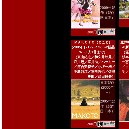
2009年製
作（製作
国 日本）
200円
ＭＡＫＯＴＯ（まこと）
魔界転
(2005)［21×28cm］≪新品
≪新
≫（1人1冊まで）
（窪
（東山紀之／和久井映見／
杉本
哀川翔／室井滋／ベッキー
一恵
／河合美智子／小堺一機／
／古
中島啓江／別所哲也／佐野
明／
史郎／武田鉄矢）
日本製作
(2000年
～)
2005年製
作（製作
国 日本）
200円