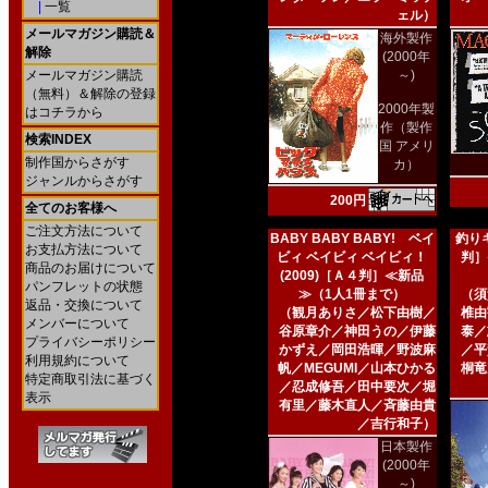
|
一覧
ェル）
メールマガジン購読＆
海外製作
解除
(2000年
メールマガジン購読
～)
（無料）＆解除の登録
2000年製
はコチラから
作（製作
検索INDEX
国 アメリ
制作国からさがす
カ）
ジャンルからさがす
200円
全てのお客様へ
ご注文方法について
BABY BABY BABY! ベイ
釣りキ
お支払方法について
ビィ ベイビィ ベイビィ！
判］
商品のお届けについて
(2009)［Ａ４判］≪新品
パンフレットの状態
≫（1人1冊まで）
（須
返品・交換について
（観月ありさ／松下由樹／
椎由
メンバーについて
谷原章介／神田うの／伊藤
泰／
プライバシーポリシー
かずえ／岡田浩暉／野波麻
／平
利用規約について
帆／MEGUMI／山本ひかる
桐竜
特定商取引法に基づく
／忍成修吾／田中要次／堀
表示
有里／藤木直人／斉藤由貴
／吉行和子）
日本製作
(2000年
～)