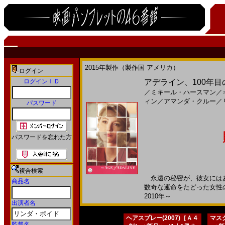
2015年製作（製作国 アメリカ）
ログイン
ログインＩＤ
アデライン、100年目の
／
ミキール・ハースマン
／
ィン
／
アマンダ・クルー
／
パスワード
パスワードを忘れた方
複合検索
永遠の秘密が、彼女にはあ
商品名
数奇な運命をたどった女性の
2010年～
出演者名
ヘアスプレー(2007)［Ａ４
マスク
監督名