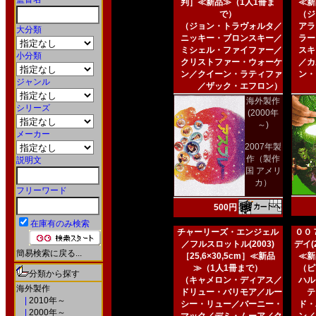
判］≪新品≫（1人1冊ま
≪新
で）
（ジ
（ジョン・トラヴォルタ／
アラ
大分類
ニッキー・ブロンスキー／
ラー
ミシェル・ファイファー／
スキ
小分類
クリストファー・ウォーケ
／カ
ン／クイーン・ラティファ
ン・
ジャンル
／ザック・エフロン）
海外製作
シリーズ
(2000年
～)
メーカー
2007年製
作（製作
説明文
国 アメリ
カ）
フリーワード
500円
在庫有のみ検索
チャーリーズ・エンジェル
００
／フルスロットル(2003)
デイ(2
簡易検索に戻る...
［25,6×30,5cm］≪新品
≪新
≫（1人1冊まで）
（ピ
分類から探す
（キャメロン・ディアス／
ハル
海外製作
ドリュー・バリモア／ルー
テ
|
2010年～
シー・リュー／バーニー・
ド・
|
2000年～