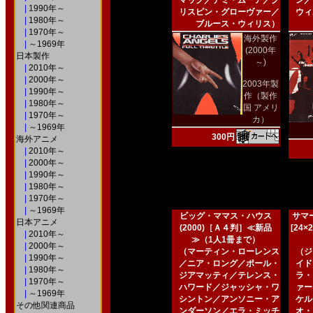
マック／デミ・ムーア／ク
ン／
|
1990年～
リスピン・グローヴァー／
ウィ
|
1980年～
ブルース・ウィリス）
|
1970年～
海外製作
|
～1969年
(2000年
日本製作
～)
|
2010年～
|
2000年～
2003年製
|
1990年～
作（製作
|
1980年～
国 アメリ
|
1970年～
カ）
|
～1969年
300円
海外アニメ
|
2010年～
|
2000年～
|
1990年～
|
1980年～
|
1970年～
|
～1969年
ビッグ・ママス・ハウス
サマー
日本アニメ
(2000)［Ａ４判］≪新品
[24
|
2010年～
≫（1人1冊まで）
|
2000年～
（マーティン・ローレンス
（ジ
|
1990年～
／ニア・ロング／ポール・
イド
|
1980年～
ジアマッティ／テレンス・
ラ・
|
1970年～
ハワード／ジャッシャ・ワ
ァー
|
～1969年
シントン／アンソニー・ア
ケル
その他関連商品
ンダーソン／エラ・ミッチ
オ・