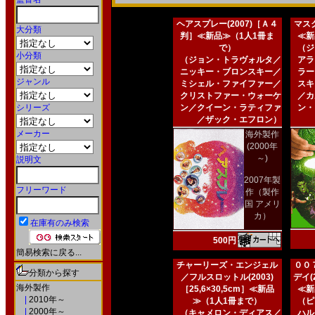
ヘアスプレー(2007)［Ａ４
マスク
大分類
判］≪新品≫（1人1冊ま
≪新
で）
（ジ
小分類
（ジョン・トラヴォルタ／
アラ
ニッキー・ブロンスキー／
ラー
ジャンル
ミシェル・ファイファー／
スキ
クリストファー・ウォーケ
／カ
シリーズ
ン／クイーン・ラティファ
ン・
／ザック・エフロン）
メーカー
海外製作
(2000年
～)
説明文
2007年製
フリーワード
作（製作
国 アメリ
カ）
在庫有のみ検索
500円
簡易検索に戻る...
チャーリーズ・エンジェル
００
分類から探す
／フルスロットル(2003)
デイ(2
海外製作
［25,6×30,5cm］≪新品
≪新
|
2010年～
≫（1人1冊まで）
（ピ
|
2000年～
（キャメロン・ディアス／
ハル