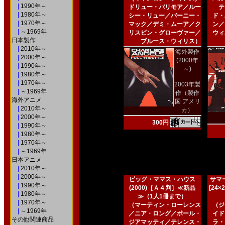
|
1990年～
ドリュー・バリモア／ルー
テ
|
1980年～
シー・リュー／バーニー・
ド・
|
1970年～
マック／デミ・ムーア／ク
ン／
|
～1969年
リスピン・グローヴァー／
ウィ
日本製作
ブルース・ウィリス）
|
2010年～
海外製作
|
2000年～
(2000年
|
1990年～
～)
|
1980年～
|
1970年～
2003年製
|
～1969年
作（製作
海外アニメ
国 アメリ
|
2010年～
カ）
|
2000年～
300円
|
1990年～
|
1980年～
|
1970年～
|
～1969年
日本アニメ
|
2010年～
|
2000年～
ビッグ・ママス・ハウス
サマー
|
1990年～
(2000)［Ａ４判］≪新品
[24
|
1980年～
≫（1人1冊まで）
|
1970年～
（マーティン・ローレンス
（ジ
|
～1969年
／ニア・ロング／ポール・
イド
その他関連商品
ジアマッティ／テレンス・
ラ・