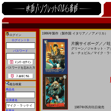
1986年製作（製作国 イタリア／／アメリカ）
ログイン
ログインＩＤ
片腕サイボーグ／／吐き
グリーン
／
ジャネット・ア
パスワード
ル・チェビル
／
マイク・ラ
パスワードを忘れた方
複合検索
商品名
出演者名
1987年05月01日発売 海
監督名