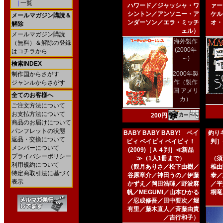
|
一覧
ハワード／ジャッシャ・ワ
ァー
シントン／アンソニー・ア
ケル
メールマガジン購読＆
ンダーソン／エラ・ミッチ
オ・
解除
ェル）
メールマガジン購読
海外製作
（無料）＆解除の登録
(2000年
はコチラから
～)
検索INDEX
2000年製
制作国からさがす
作（製作
ジャンルからさがす
国 アメリ
全てのお客様へ
カ）
ご注文方法について
お支払方法について
200円
商品のお届けについて
パンフレットの状態
BABY BABY BABY! ベイ
釣りキ
返品・交換について
ビィ ベイビィ ベイビィ！
判］
メンバーについて
(2009)［Ａ４判］≪新品
プライバシーポリシー
≫（1人1冊まで）
（須
利用規約について
（観月ありさ／松下由樹／
椎由
特定商取引法に基づく
谷原章介／神田うの／伊藤
泰／
表示
かずえ／岡田浩暉／野波麻
／平
帆／MEGUMI／山本ひかる
桐竜
／忍成修吾／田中要次／堀
有里／藤木直人／斉藤由貴
／吉行和子）