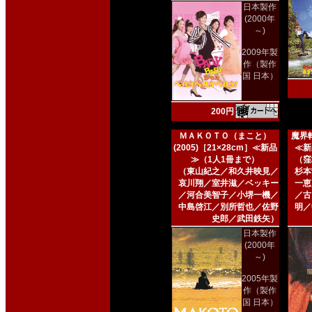
日本製作
(2000年
～)
2009年製
作（製作
国 日本）
200円
ＭＡＫＯＴＯ（まこと）
魔界転
(2005)［21×28cm］≪新品
≪新
≫（1人1冊まで）
（窪
（東山紀之／和久井映見／
杉本
哀川翔／室井滋／ベッキー
一恵
／河合美智子／小堺一機／
／古
中島啓江／別所哲也／佐野
明／
史郎／武田鉄矢）
日本製作
(2000年
～)
2005年製
作（製作
国 日本）