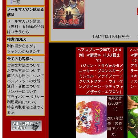
|
一覧
メールマガジン購読＆
解除
メールマガジン購読
（無料）＆解除の登録
はコチラから
1987年05月01日発売 海
検索INDEX
制作国からさがす
ヘアスプレー(2007)［Ａ４
マスク
ジャンルからさがす
判］≪新品≫（1人1冊ま
≪新
全てのお客様へ
で）
（ジ
ご注文方法について
（ジョン・トラヴォルタ／
アラ
お支払方法について
ニッキー・ブロンスキー／
ラー
商品のお届けについて
ミシェル・ファイファー／
スキ
パンフレットの状態
クリストファー・ウォーケ
／カ
返品・交換について
ン／クイーン・ラティファ
ン・
メンバーについて
／ザック・エフロン）
プライバシーポリシー
海外製作
利用規約について
(2000年
特定商取引法に基づく
～)
表示
2007年製
作（製作
国 アメリ
カ）