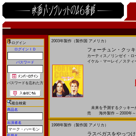
2003年製作（製作国 アメリカ）
ログイン
ログインＩＤ
フォーチュン・クッキー(2
カーティス
／
リンゼイ・ロ
イケル・マーレイ
／
スティ
パスワード
パスワードを忘れた方
複合検索
未来を予測するクッキーが、
商品名
売 海外製作 -- 2000年～
出演者名
1998年製作（製作国 アメリカ）
ラスベガスをやっつけろ
監督名