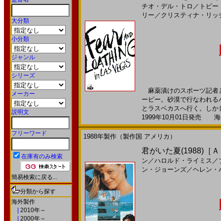
チオ・デル・トロ
／
トビー
リー
／
クリスティナ・リッ
大分類
小分類
ジャンル
シリーズ
麻薬漬けのスポーツ記者と
メーカー
ービー。砂漠で行なわれる
とラスベカスへ行く。しかし
説明文
1999年10月01日発売 海外
フリーワード
1988年製作（製作国 アメリカ）
君がいた夏(1988)［
在庫有のみ検索
ン
／
ハロルド・ライミス
／
ン・ジョーンズ
／
ヘレン・
簡易検索に戻る...
分類から探す
海外製作
|
2010年～
|
2000年～