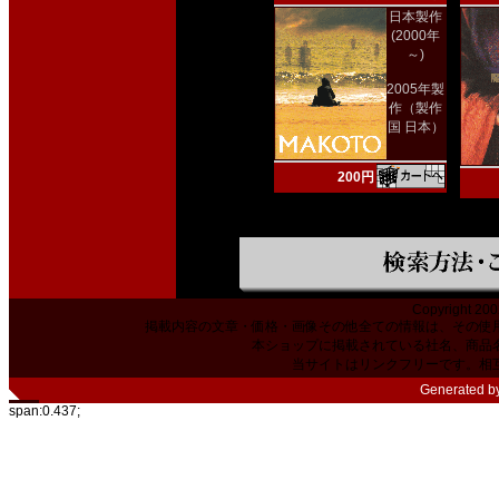
日本製作
(2000年
～)
2005年製
作（製作
国 日本）
200円
Copyright 200
掲載内容の文章・価格・画像その他全ての情報は、その使
本ショップに掲載されている社名、商品
当サイトはリンクフリーです。相
Generated b
span:0.437;