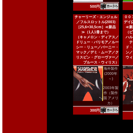
500円
チャーリーズ・エンジェル
００
／フルスロットル(2003)
デイ(2
［25,6×30,5cm］≪新品
≪新
≫（1人1冊まで）
（ピ
（キャメロン・ディアス／
ハル
ドリュー・バリモア／ルー
テ
シー・リュー／バーニー・
ド・
マック／デミ・ムーア／ク
ン／
リスピン・グローヴァー／
ウィ
ブルース・ウィリス）
海外製作
(2000年
～)
2003年製
作（製作
国 アメリ
カ）
300円