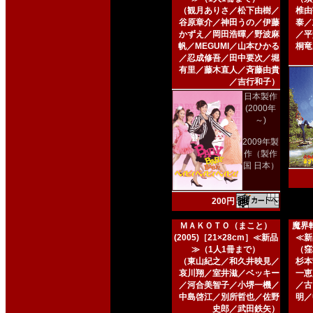
（観月ありさ／松下由樹／
椎由
谷原章介／神田うの／伊藤
泰／
かずえ／岡田浩暉／野波麻
／平
帆／MEGUMI／山本ひかる
桐竜
／忍成修吾／田中要次／堀
有里／藤木直人／斉藤由貴
／吉行和子）
日本製作
(2000年
～)
2009年製
作（製作
国 日本）
200円
ＭＡＫＯＴＯ（まこと）
魔界転
(2005)［21×28cm］≪新品
≪新
≫（1人1冊まで）
（窪
（東山紀之／和久井映見／
杉本
哀川翔／室井滋／ベッキー
一恵
／河合美智子／小堺一機／
／古
中島啓江／別所哲也／佐野
明／
史郎／武田鉄矢）