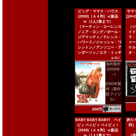
ビッグ・ママス・ハウス
サマー
(2000)［Ａ４判］≪新品
[24
≫（1人1冊まで）
（マーティン・ローレンス
（ジ
／ニア・ロング／ポール・
イド
ジアマッティ／テレンス・
ラ・
ハワード／ジャッシャ・ワ
ァー
シントン／アンソニー・ア
ケル
ンダーソン／エラ・ミッチ
オ・
ェル）
海外製作
(2000年
～)
2000年製
作（製作
国 アメリ
カ）
200円
BABY BABY BABY! ベイ
釣りキ
ビィ ベイビィ ベイビィ！
判］
(2009)［Ａ４判］≪新品
≫（1人1冊まで）
（須