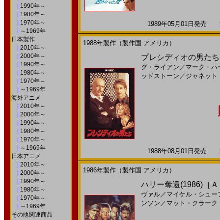
|
1990年～
|
1980年～
|
1970年～
1989年05月01日発売 海
|
～1969年
日本製作
1988年製作（製作国 アメリカ）
|
2010年～
|
2000年～
プレシディオの男たち(
|
1990年～
グ・ライアン
／
マーク・ハ
|
1980年～
ッドストーン
／
ジャネット
|
1970年～
|
～1969年
海外アニメ
|
2010年～
|
2000年～
|
1990年～
|
1980年～
|
1970年～
|
～1969年
1988年08月01日発売 海
日本アニメ
|
2010年～
1986年製作（製作国 アメリカ）
|
2000年～
|
1990年～
ハリー奪還(1986)［
|
1980年～
ヴァル
／
マイケル・シュー
|
1970年～
ンソン
／
マット・クラーク
|
～1969年
その他関連商品