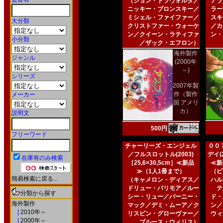
（ジョン・トラヴォルタ／
アラ
ニッキー・ブロンスキー／
ラー
ミシェル・ファイファー／
スキ
大分類
クリストファー・ウォーケ
／カ
ン／クイーン・ラティファ
ン・
小分類
／ザック・エフロン）
海外製作
ジャンル
(2000年
～)
シリーズ
2007年製
作（製作
メーカー
国 アメリ
カ）
説明文
500円
フリーワード
チャーリーズ・エンジェル
００
／フルスロットル(2003)
デイ(2
在庫有のみ検索
［25,6×30,5cm］≪新品
≪新
≫（1人1冊まで）
（ピ
簡易検索に戻る...
（キャメロン・ディアス／
ハル
ドリュー・バリモア／ルー
テ
分類から探す
シー・リュー／バーニー・
ド・
海外製作
マック／デミ・ムーア／ク
ン／
|
2010年～
リスピン・グローヴァー／
ウィ
|
2000年～
ブルース・ウィリス）