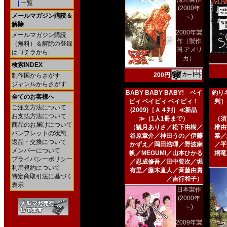
|
一覧
(2000年
メールマガジン購読＆
～)
解除
2000年製
メールマガジン購読
作（製作
（無料）＆解除の登録
国 アメリ
はコチラから
カ）
検索INDEX
200円
制作国からさがす
ジャンルからさがす
BABY BABY BABY! ベイ
釣りキ
全てのお客様へ
ビィ ベイビィ ベイビィ！
判］
ご注文方法について
(2009)［Ａ４判］≪新品
お支払方法について
≫（1人1冊まで）
（須
商品のお届けについて
（観月ありさ／松下由樹／
椎由
パンフレットの状態
谷原章介／神田うの／伊藤
泰／
返品・交換について
かずえ／岡田浩暉／野波麻
／平
メンバーについて
帆／MEGUMI／山本ひかる
桐竜
プライバシーポリシー
／忍成修吾／田中要次／堀
利用規約について
有里／藤木直人／斉藤由貴
特定商取引法に基づく
／吉行和子）
表示
日本製作
(2000年
～)
2009年製