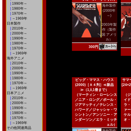
|
1990年～
海外製作
|
1980年～
(2000年
|
1970年～
～)
|
～1969年
日本製作
2003年製
|
2010年～
作（製作
|
2000年～
国 アメリ
|
1990年～
カ）
|
1980年～
300円
|
1970年～
|
～1969年
海外アニメ
|
2010年～
|
2000年～
|
1990年～
|
1980年～
ビッグ・ママス・ハウス
サマー
|
1970年～
(2000)［Ａ４判］≪新品
[24
|
～1969年
≫（1人1冊まで）
日本アニメ
（マーティン・ローレンス
（ジ
|
2010年～
／ニア・ロング／ポール・
イド
|
2000年～
ジアマッティ／テレンス・
ラ・
|
1990年～
ハワード／ジャッシャ・ワ
ァー
|
1980年～
シントン／アンソニー・ア
ケル
|
1970年～
ンダーソン／エラ・ミッチ
オ・
|
～1969年
ェル）
その他関連商品
海外製作