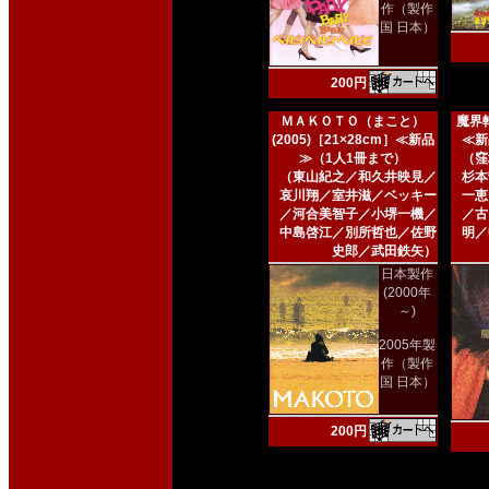
作（製作
国 日本）
200円
ＭＡＫＯＴＯ（まこと）
魔界転
(2005)［21×28cm］≪新品
≪新
≫（1人1冊まで）
（窪
（東山紀之／和久井映見／
杉本
哀川翔／室井滋／ベッキー
一恵
／河合美智子／小堺一機／
／古
中島啓江／別所哲也／佐野
明／
史郎／武田鉄矢）
日本製作
(2000年
～)
2005年製
作（製作
国 日本）
200円