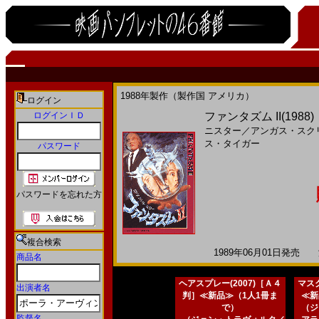
1988年製作（製作国 アメリカ）
ログイン
ログインＩＤ
ファンタズム II(198
ニスター
／
アンガス・スク
ス・タイガー
パスワード
パスワードを忘れた方
複合検索
1989年06月01日発売 海
商品名
ヘアスプレー(2007)［Ａ４
マスク
出演者名
判］≪新品≫（1人1冊ま
≪新
で）
（ジ
監督名