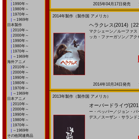
|
1990年～
2015年04月17日発売 海
|
1980年～
|
1970年～
2014年製作（製作国 アメリカ）
|
～1969年
ヘラクレス(2014)［22
日本製作
|
2010年～
マクシェーン
／
ルーファス
|
2000年～
ッカ・ファーガソン
／
アク
|
1990年～
|
1980年～
|
1970年～
|
～1969年
海外アニメ
|
2010年～
|
2000年～
|
1990年～
|
1980年～
2014年10月24日発売 海
|
1970年～
|
～1969年
2013年製作（製作国 アメリカ）
日本アニメ
|
2010年～
オーバードライヴ(201
|
2000年～
ー・ペッパー
／
ジョン・バ
|
1990年～
デス
／
スーザン・サランド
|
1980年～
|
1970年～
|
～1969年
その他関連商品