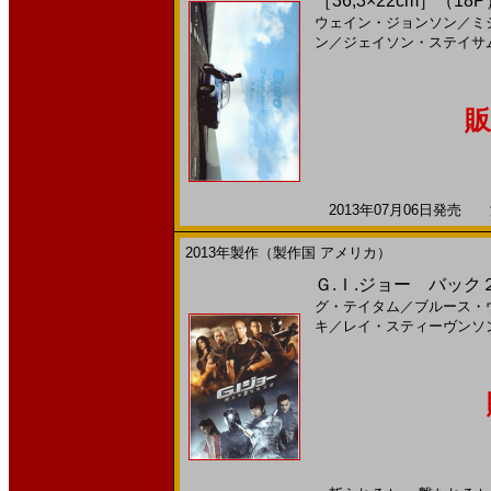
［36,3×22cm］（18
ウェイン・ジョンソン
／
ミ
ン
／
ジェイソン・ステイサ
販
2013年07月06日発売 海
2013年製作（製作国 アメリカ）
Ｇ.Ｉ.ジョー バック２リ
グ・テイタム
／
ブルース・
キ
／
レイ・スティーヴンソ