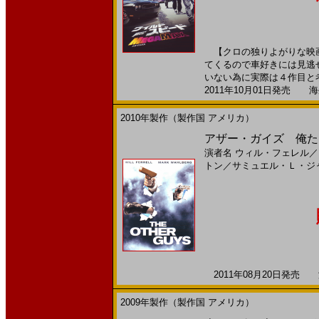
【クロの独りよがりな映画
てくるので車好きには見逃
いない為に実際は４作目と考
2011年10月01日発売 海外
2010年製作（製作国 アメリカ）
アザー・ガイズ 俺たち踊
演者名
ウィル・フェレル
／
トン
／
サミュエル・Ｌ・ジ
2011年08月20日発売 海
2009年製作（製作国 アメリカ）