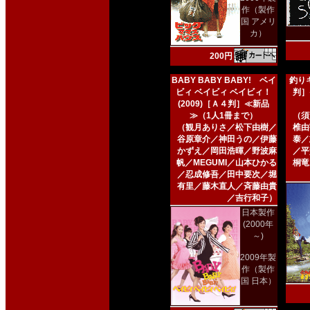
作（製作
国 アメリ
カ）
200円
BABY BABY BABY! ベイ
釣りキ
ビィ ベイビィ ベイビィ！
判］
(2009)［Ａ４判］≪新品
≫（1人1冊まで）
（須
（観月ありさ／松下由樹／
椎由
谷原章介／神田うの／伊藤
泰／
かずえ／岡田浩暉／野波麻
／平
帆／MEGUMI／山本ひかる
桐竜
／忍成修吾／田中要次／堀
有里／藤木直人／斉藤由貴
／吉行和子）
日本製作
(2000年
～)
2009年製
作（製作
国 日本）