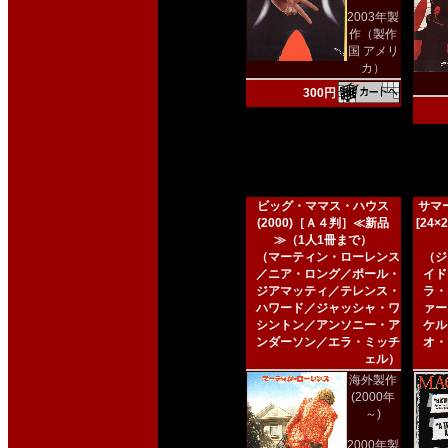
2003年製
作（製作
国 アメリ
カ）
300円
ビッグ・ママス・ハウス
サマー
(2000)［Ａ４判］≪新品
[24
≫（1人1冊まで）
（マーティン・ローレンス
（ジ
／ニア・ロング／ポール・
イド
ジアマッティ／テレンス・
ラ・
ハワード／ジャッシャ・ワ
ァー
シントン／アンソニー・ア
ケル
ンダーソン／エラ・ミッチ
オ・
ェル）
海外製作
(2000年
～)
2000年製