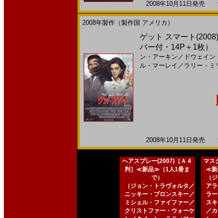
2008年10月11日発売 海
2008年製作（製作国 アメリカ）
ゲット スマート(200
バー付・14P＋1枚）
ン・アーキン
／
ドウェイン
ル・マーレイ
／
ラリー・ミ
2008年10月11日発売 海
ヘアスプレー(2007)［Ａ４
マスク
判］≪新品≫（1人1冊ま
≪新
で）
（ジ
（ジョン・トラヴォルタ／
アラ
ニッキー・ブロンスキー／
ラー
ミシェル・ファイファー／
スキ
クリストファー・ウォーケ
／カ