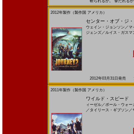
斬られるか。 撃たれるか。2
2012年製作（製作国 アメリカ）
センター・オブ・ジ・ア
ウェイン・ジョンソン
／
マ
ジェンズ
／
ルイス・ガスマ
2012年03月31日発売 海
2011年製作（製作国 アメリカ）
ワイルド・スピード ME
ィーゼル
／
ポール・ウォー
／
タイリース・ギブソン
／