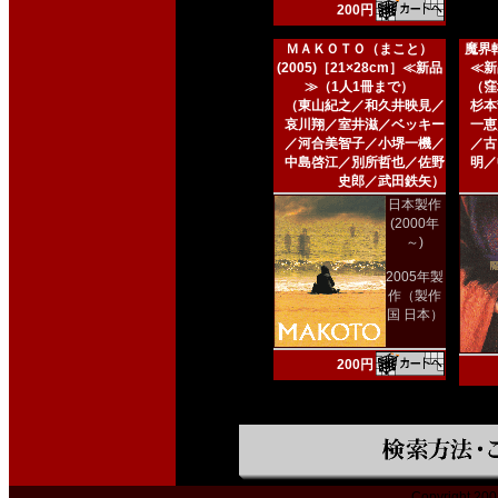
200円
ＭＡＫＯＴＯ（まこと）
魔界転
(2005)［21×28cm］≪新品
≪新
≫（1人1冊まで）
（窪
（東山紀之／和久井映見／
杉本
哀川翔／室井滋／ベッキー
一恵
／河合美智子／小堺一機／
／古
中島啓江／別所哲也／佐野
明／
史郎／武田鉄矢）
日本製作
(2000年
～)
2005年製
作（製作
国 日本）
200円
Copyright 200