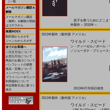
|
一覧
メールマガジン購読＆
解除
メールマガジン購読
息子を救うためにどこまでや
（無料）＆解除の登録
外製作 -- 2010年～
はコチラから
検索INDEX
2013年製作（製作国 アメリカ）
制作国からさがす
ジャンルからさがす
ワイルド・スピード EUR
ン・ディーゼル
／
ポール・
全てのお客様へ
／
ジョーダナ・ブリュース
ご注文方法について
お支払方法について
商品のお届けについて
パンフレットの状態
返品・交換について
メンバーについて
プライバシーポリシー
利用規約について
特定商取引法に基づく
2013年07月06日発売 海
表示
2013年製作（製作国 アメリカ）
ワイルド・スピード EU