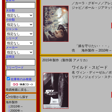
／
カーラ・グギーノ
／
アレ
ジャビ
／
ポール・ジアマッ
大分類
小分類
ジャンル
シリーズ
「娘を守りたい・・・」 そ
メーカー
売 海外製作 -- 2010年～
説明文
2015年製作（製作国 アメリカ）
ワイルド・スピード Ｓ
フリーワード
名
ヴィン・ディーゼル
／
ポ
リゲス
／
ジェイソン・ステ
在庫有のみ検索
簡易検索に戻る...
分類から探す
海外製作
|
2010年～
|
2000年～