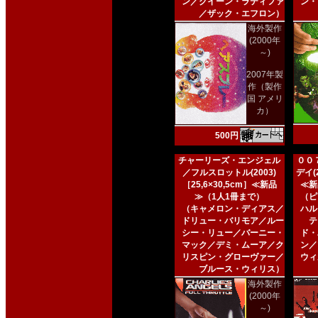
ン／クイーン・ラティファ
ン・
／ザック・エフロン）
海外製作
(2000年
～)
2007年製
作（製作
国 アメリ
カ）
500円
チャーリーズ・エンジェル
００
／フルスロットル(2003)
デイ(2
［25,6×30,5cm］≪新品
≪新
≫（1人1冊まで）
（ピ
（キャメロン・ディアス／
ハル
ドリュー・バリモア／ルー
テ
シー・リュー／バーニー・
ド・
マック／デミ・ムーア／ク
ン／
リスピン・グローヴァー／
ウィ
ブルース・ウィリス）
海外製作
(2000年
～)