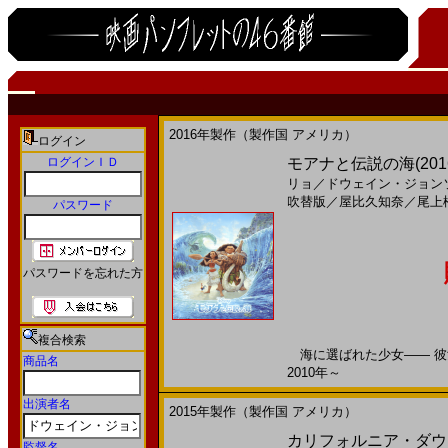
2016年製作（製作国 アメリカ）
ログイン
ログインＩＤ
モアナと伝説の海(2016
リョ
／
ドウェイン・ジョン
吹替版
／
屋比久知奈
／
尾上
パスワード
パスワードを忘れた方
複合検索
海に選ばれた少女―― 彼女
商品名
2010年～
出演者名
2015年製作（製作国 アメリカ）
カリフォルニア・ダウン
監督名