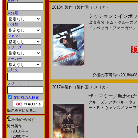
2018年製作（製作国 アメリカ）
大分類
ミッション：インポッシブ
出演者名
トム・クルーズ
／
小分類
／
レベッカ・ファーガソン
ジャンル
シリーズ
販
メーカー
説明文
究極の不可能へ2018年08月
フリーワード
2017年製作（製作国 アメリカ）
ザ・マミー／呪われた砂漠
在庫有のみ検索
クルーズ
／
アナベル・ウォ
ー・Ｂ・ヴァンス
／
マーワ
簡易検索に戻る...
分類から探す
海外製作
|
2010年～
|
2000年～