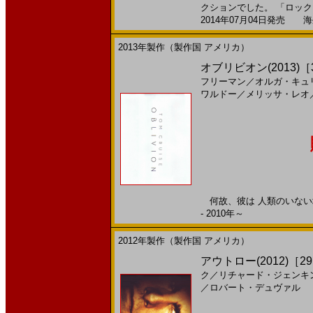
クションでした。 「ロック・
2014年07月04日発売 海外
2013年製作（製作国 アメリカ）
オブリビオン(2013)［30
フリーマン
／
オルガ・キュ
ワルドー
／
メリッサ・レオ
何故、彼は 人類のいない地
- 2010年～
2012年製作（製作国 アメリカ）
アウトロー(2012)［29
ク
／
リチャード・ジェンキ
／
ロバート・デュヴァル