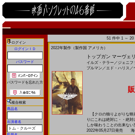
51 件中 1 ～ 
ログイン
2022年製作（製作国 アメリカ）
ログインＩＤ
トップガン マーヴェリッ
パスワード
イルズ・テラー
／
ジェニフ
プルマン
／
エド・ハリス
／
パスワードを忘れた方
販
複合検索
商品名
【クロの独りよがりな映画
りにこれは絶対に・・絶対
出演者名
しか味わうことの出来ない至高
2022年05月27日発売 海外
監督名