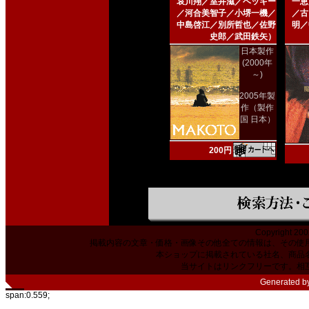
哀川翔／室井滋／ベッキー
一恵
／河合美智子／小堺一機／
／古
中島啓江／別所哲也／佐野
明／
史郎／武田鉄矢）
日本製作
(2000年
～)
2005年製
作（製作
国 日本）
200円
Copyright 200
掲載内容の文章・価格・画像その他全ての情報は、その使
本ショップに掲載されている社名、商品
当サイトはリンクフリーです。相
Generated b
span:0.559;