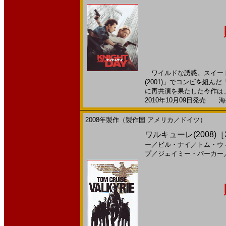
ワイルドな誘惑。スイート
(2001)」でコンビを組
に再共演を果たした今作は、終
2010年10月09日発売 海外
2008年製作（製作国 アメリカ／ドイツ）
ワルキューレ(2008)［2
ー
／
ビル・ナイ
／
トム・ウ
プ
／
ジェイミー・パーカー