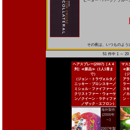
ピーター・バーグ
／
ブルー
その夜は、いつものように始ま
51 件中 1 ～ 
ヘアスプレー(2007)［Ａ４
マスク
判］≪新品≫（1人1冊ま
≪新
で）
（ジ
（ジョン・トラヴォルタ／
アラ
ニッキー・ブロンスキー／
ラー
ミシェル・ファイファー／
スキ
クリストファー・ウォーケ
／カ
ン／クイーン・ラティファ
ン・
／ザック・エフロン）
海外製作
(2000年
～)
2007年製