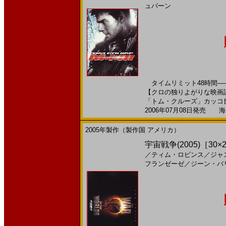
ュバーン
タイムリミット48時間―
【クロの独りよがりな映画
「トム・クルーズ」カッコ良過
2006年07月08日発売 海外
2005年製作（製作国 アメリカ）
宇宙戦争(2005)［30×2
／
ティム・ロビンス
／
ジャ
フランゼーゼ
／
ジーン・バ