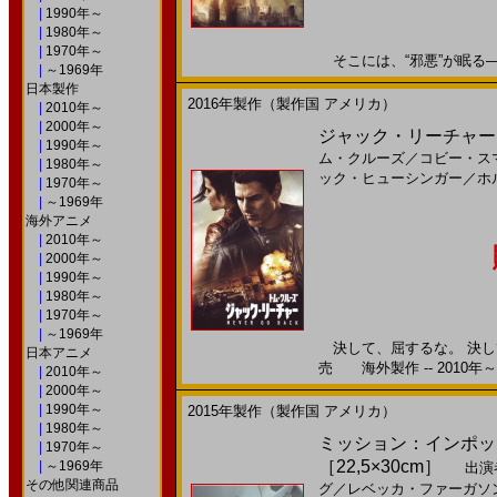
|
1990年～
|
1980年～
|
1970年～
そこには、“邪悪”が眠る――2
|
～1969年
日本製作
2016年製作（製作国 アメリカ）
|
2010年～
|
2000年～
ジャック・リーチャー NE
|
1990年～
ム・クルーズ
／
コビー・ス
|
1980年～
ック・ヒューシンガー
／
ホ
|
1970年～
|
～1969年
海外アニメ
|
2010年～
|
2000年～
|
1990年～
|
1980年～
|
1970年～
|
～1969年
決して、屈するな。 決して
日本アニメ
売 海外製作 -- 2010年～
|
2010年～
|
2000年～
|
1990年～
2015年製作（製作国 アメリカ）
|
1980年～
ミッション：インポッシ
|
1970年～
［22,5×30cm］
|
～1969年
出演
その他関連商品
グ
／
レベッカ・ファーガソ