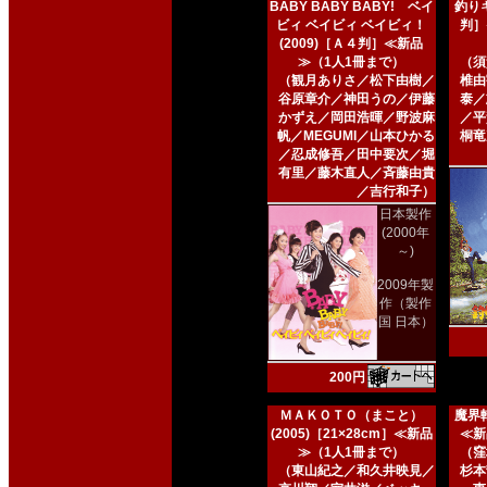
BABY BABY BABY! ベイ
釣りキ
ビィ ベイビィ ベイビィ！
判］
(2009)［Ａ４判］≪新品
≫（1人1冊まで）
（須
（観月ありさ／松下由樹／
椎由
谷原章介／神田うの／伊藤
泰／
かずえ／岡田浩暉／野波麻
／平
帆／MEGUMI／山本ひかる
桐竜
／忍成修吾／田中要次／堀
有里／藤木直人／斉藤由貴
／吉行和子）
日本製作
(2000年
～)
2009年製
作（製作
国 日本）
200円
ＭＡＫＯＴＯ（まこと）
魔界転
(2005)［21×28cm］≪新品
≪新
≫（1人1冊まで）
（窪
（東山紀之／和久井映見／
杉本