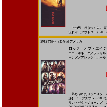
その男、行きつく先に 事
流れ者（アウトロー）2013年
2012年製作（製作国 アメリカ）
ロック・オブ・エイジズ
エゴ・ボネータ
／
ラッセル
ーンズ
／
アレック・ボール
落ちぶれたロックスターが
評】 「ヘアスプレー(20
リン・ゼタ＝ジョーンズ」とい
2012年09月21日発売 海外