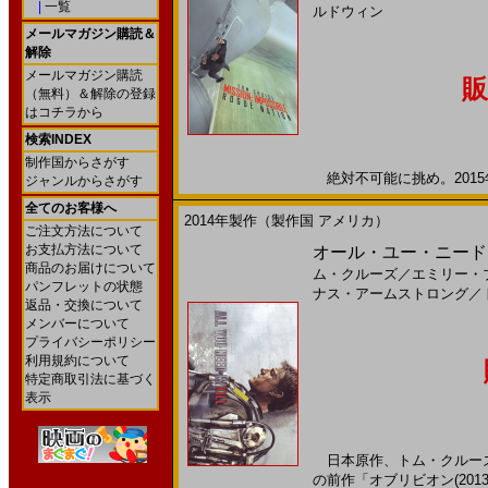
|
一覧
ルドウィン
メールマガジン購読＆
解除
メールマガジン購読
販
（無料）＆解除の登録
はコチラから
検索INDEX
制作国からさがす
絶対不可能に挑め。2015年
ジャンルからさがす
全てのお客様へ
2014年製作（製作国 アメリカ）
ご注文方法について
お支払方法について
オール・ユー・ニード・イ
商品のお届けについて
ム・クルーズ
／
エミリー・
パンフレットの状態
ナス・アームストロング
／
返品・交換について
メンバーについて
プライバシーポリシー
利用規約について
特定商取引法に基づく
表示
日本原作、トム・クルーズ
の前作「オブリビオン(20