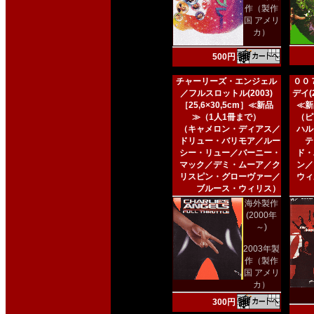
作（製作
国 アメリ
カ）
500円
チャーリーズ・エンジェル
００
／フルスロットル(2003)
デイ(2
［25,6×30,5cm］≪新品
≪新
≫（1人1冊まで）
（ピ
（キャメロン・ディアス／
ハル
ドリュー・バリモア／ルー
テ
シー・リュー／バーニー・
ド・
マック／デミ・ムーア／ク
ン／
リスピン・グローヴァー／
ウィ
ブルース・ウィリス）
海外製作
(2000年
～)
2003年製
作（製作
国 アメリ
カ）
300円