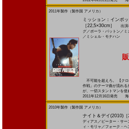
2011年製作（製作国 アメリカ）
ミッション：インポッシ
［22,5×30cm］
出演
グ
／
ポーラ・パットン
／
ミ
／
ミシェル・モナハン
販
不可能を超えろ。 【クロ
作戦」のテーマ曲が流れる
が、一切スタントマンを使わ
2011年12月16日発売 海外
2010年製作（製作国 アメリカ）
ナイト＆デイ(2010)［2
ディアス
／
ピーター・サー
ィ・モリャ
／
フォーク・ヘ