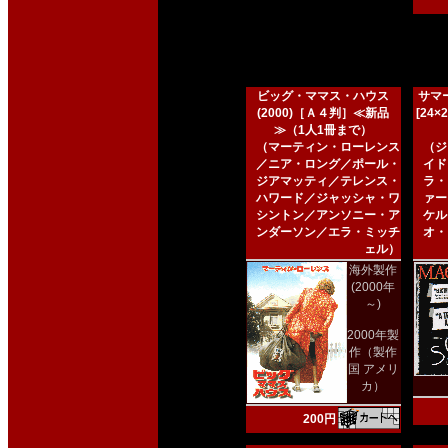
ビッグ・ママス・ハウス
サマー
(2000)［Ａ４判］≪新品
[24
≫（1人1冊まで）
（マーティン・ローレンス
（ジ
／ニア・ロング／ポール・
イド
ジアマッティ／テレンス・
ラ・
ハワード／ジャッシャ・ワ
ァー
シントン／アンソニー・ア
ケル
ンダーソン／エラ・ミッチ
オ・
ェル）
海外製作
(2000年
～)
2000年製
作（製作
国 アメリ
カ）
200円