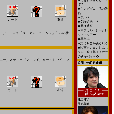
★
だぁれかさんとアソ
ぼ？
★
キングダム 魂の決
戦
★
チルド
カート
友達
★
免許返納！？
★
君は映画
★
マジカル・シークレ
ロデュースで「リーアム・ニーソン」主演の壮
ット・ツアー
★
黒牢城
★
急に具合が悪くなる
★
映画クレヨンしんち
ゃん 奇々怪々！オラ
の妖怪バケ～�
ニー
／
スティーヴン・レイ
／
ルー・ドワイヨン
公開中の注目俳優
カート
友達
江口洋介
開戦前夜