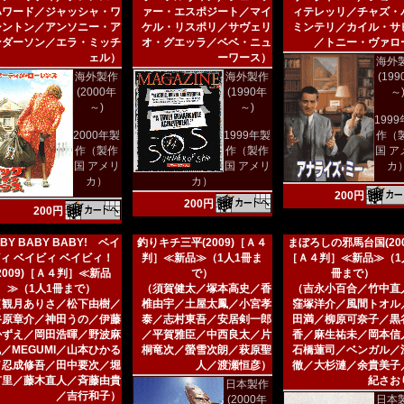
ハワード／ジャッシャ・ワ
ァー・エスポジート／マイ
ィテレッリ／チャズ・
シントン／アンソニー・ア
ケル・リスポリ／サヴェリ
ミンテリ／カイル・サ
ンダーソン／エラ・ミッチ
オ・グエッラ／ベベ・ニュ
／トニー・ヴァロ
ェル）
ーワース）
海外
海外製作
海外製作
(19
(2000年
(1990年
～
～)
～)
199
2000年製
1999年製
作（
作（製作
作（製作
国 ア
国 アメリ
国 アメリ
カ
カ）
カ）
200円
200円
200円
BY BABY BABY! ベイ
釣りキチ三平(2009)［Ａ４
まぼろしの邪馬台国(200
ィ ベイビィ ベイビィ！
判］≪新品≫（1人1冊ま
［Ａ４判］≪新品≫（1
(2009)［Ａ４判］≪新品
で）
冊まで）
≫（1人1冊まで）
（須賀健太／塚本高史／香
（吉永小百合／竹中直
（観月ありさ／松下由樹／
椎由宇／土屋太鳳／小宮孝
窪塚洋介／風間トオル
谷原章介／神田うの／伊藤
泰／志村東吾／安居剣一郎
田満／柳原可奈子／黒
かずえ／岡田浩暉／野波麻
／平賀雅臣／中西良太／片
香／麻生祐未／岡本信
／MEGUMI／山本ひかる
桐竜次／螢雪次朗／萩原聖
石橋蓮司／ベンガル／
／忍成修吾／田中要次／堀
人／渡瀬恒彦）
徹／大杉漣／余貴美子
有里／藤木直人／斉藤由貴
紀さお
日本製作
／吉行和子）
(2000年
日本