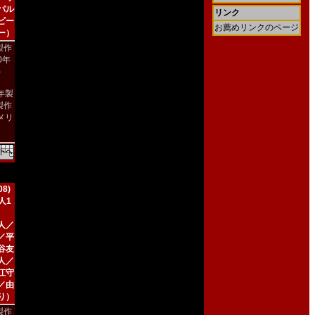
パル
リンク
ビー
お薦めリンクのページ
ー）
製作
90年
)
9年製
製作
メリ
）
8)
人1
人／
／平
谷友
人／
江守
／由
り）
製作