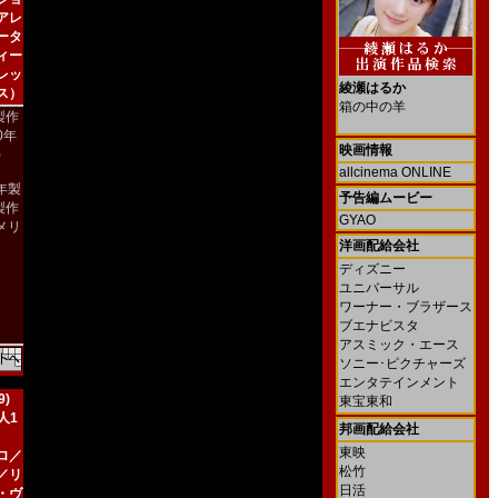
アレ
ータ
ィー
レッ
綾瀬はるか
ス）
箱の中の羊
製作
00年
映画情報
)
allcinema ONLINE
2年製
予告編ムービー
製作
GYAO
メリ
）
洋画配給会社
ディズニー
ユニバーサル
ワーナー・ブラザース
ブエナビスタ
アスミック・エース
ソニー･ピクチャーズ
エンタテインメント
)
東宝東和
人1
邦画配給会社
東映
ロ／
松竹
／リ
日活
・ヴ