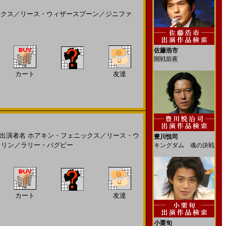
ックス
／
リース・ウィザースプーン
／
ジニファ
佐藤浩市
開戦前夜
カート
友達
演者名
ホアキン・フェニックス
／
リース・ウ
豊川悦司
・リン
／
ラリー・バグビー
キングダム 魂の決戦
カート
友達
小栗旬