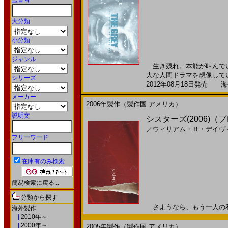
大分類
小分類
ジャンル
生き残れ。本能が叫んでい
大な人間ドラマを想像してい
シリーズ
2012年08月18日発売 海外
メーカー
2006年製作（製作国 アメリカ）
説明文
シスターズ(2006)（プ
／
ウィリアム・Ｂ・デイヴ
フリーワード
在庫有のみ検索
簡易検索に戻る...
分類から探す
さようなら、もう一人の私20
海外製作
|
2010年～
|
2000年～
2005年製作（製作国 アメリカ）