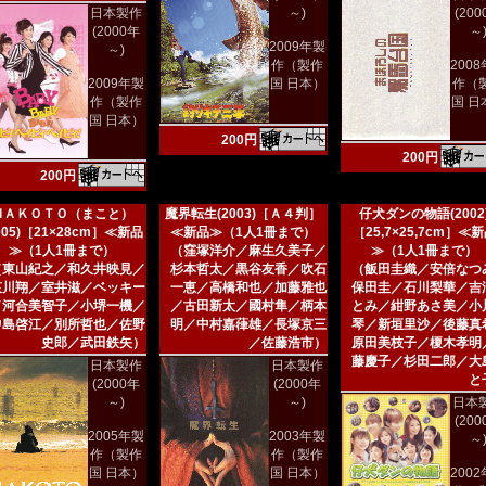
日本製作
～)
(20
(2000年
～
2009年製
～)
作（製作
200
2009年製
国 日本）
作（
作（製作
国 日
国 日本）
200円
200円
200円
ＭＡＫＯＴＯ（まこと）
魔界転生(2003)［Ａ４判］
仔犬ダンの物語(2002
005)［21×28cm］≪新品
≪新品≫（1人1冊まで）
［25,7×25,7cm］≪
≫（1人1冊まで）
（窪塚洋介／麻生久美子／
≫（1人1冊まで）
（東山紀之／和久井映見／
杉本哲太／黒谷友香／吹石
（飯田圭織／安倍なつ
哀川翔／室井滋／ベッキー
一恵／高橋和也／加藤雅也
保田圭／石川梨華／吉
／河合美智子／小堺一機／
／古田新太／國村隼／柄本
とみ／紺野あさ美／小
中島啓江／別所哲也／佐野
明／中村嘉葎雄／長塚京三
琴／新垣里沙／後藤真
史郎／武田鉄矢）
／佐藤浩市）
原田美枝子／榎木孝明
藤慶子／杉田二郎／大
日本製作
日本製作
と
(2000年
(2000年
～)
～)
日本
(20
2005年製
2003年製
～
作（製作
作（製作
国 日本）
国 日本）
200