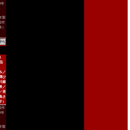
00年
)
8年製
製作
本）
)
新品
み／
澤ひ
川麻
希／
／斉
島さ
子）
製作
00年
)
2年製