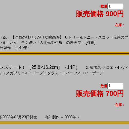
数量
販売価格 900円
在庫 :
る。 【クロの独りよがりな映画評】 リドリー＆トニー・スコット兄弟のプ
ましたが、全く違い「人間vs野生狼」の映画で ...
[詳細]
製作 -- 2010年～
レスシート）［25,8×16,2cm］（14P）
出演者名
クロエ・セヴィ
ィス
／
ガブリエル・ローズ
／
ダラス・ロバーツ
／
ＪＲ・ボーン
数量
販売価格 700円
在庫 :
08年02月23日発売 海外製作 -- 2000年～