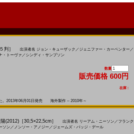
Ｂ５判］
出演者名
ジョン・キューザック
／
ジェニファー・カーペンター
／
ナ・トーヴァ
／
シンディ・サンプソン
数量
販売価格 600円
在庫 :
013年06月01日発売 海外製作 -- 2010年～
2012)［30,5×22,5cm］
出演者名
リーアム・ニーソン
／
フランク
ーソン
／
ノンソー・アノジー
／
ジェームズ・バッジ・デール