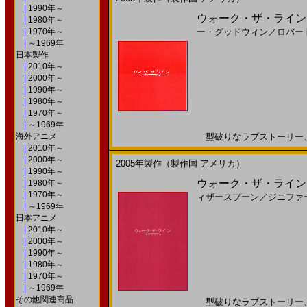
|
1990年～
ウォーク・ザ・ライン／君
|
1980年～
|
1970年～
ー・グッドウィン
／
ロバー
|
～1969年
日本製作
|
2010年～
|
2000年～
|
1990年～
|
1980年～
|
1970年～
|
～1969年
海外アニメ
型破りなラブストーリー、これ
|
2010年～
|
2000年～
2005年製作（製作国 アメリカ）
|
1990年～
ウォーク・ザ・ライン／
|
1980年～
|
1970年～
ィザースプーン
／
ジニファ
|
～1969年
日本アニメ
|
2010年～
|
2000年～
|
1990年～
|
1980年～
|
1970年～
|
～1969年
その他関連商品
型破りなラブストーリー、これ