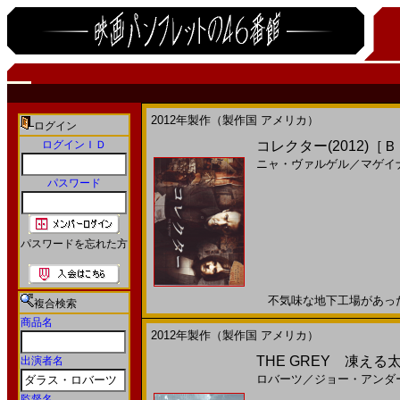
2012年製作（製作国 アメリカ）
ログイン
ログインＩＤ
コレクター(2012)［
ニャ・ヴァルゲル
／
マゲイ
パスワード
パスワードを忘れた方
不気味な地下工場があった。2
複合検索
商品名
2012年製作（製作国 アメリカ）
THE GREY 凍える太陽(
出演者名
ロバーツ
／
ジョー・アンダ
監督名