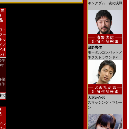
キングダム 魂の決戦
 黙
)
新品
ワ・
ファ
ナッ
ィ／
浅野忠信
／オ
モータルコンバット／
ン）
ネクストラウンド<
製作
00年
)
4年製
製作
大沢たかお
スマッシング・マシー
ン
)
品
／ウ
ジョ