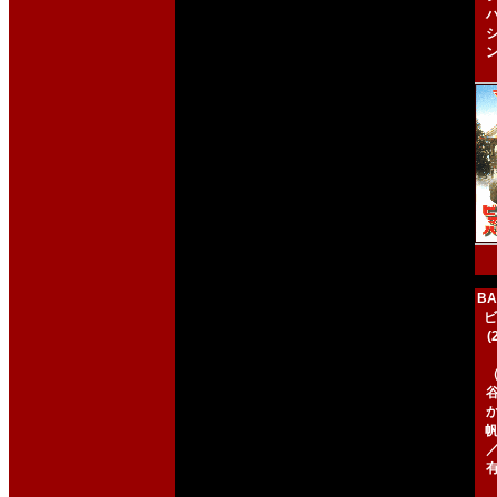
BA
ビ
帆