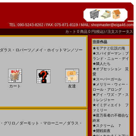
TEL: 090-5243-8262 / FAX: 075-871-8119 / MAIL:
shopmaster@eiga46.com
カ－ト
0 商品 0 円(税込) /
注文ステータス
注目作品
★
モアナと伝説の海
ダラス・ロバーツ
／
メイ・ホイットマン
／
ソー
★
スパイダーマン：ブ
ランド・ニュー・デイ
★
隣人たち
★
オブセッション 災
愛
★
スーパーガール
★
メリリー・ウィー・
カート
友達
ロール・アロング
★
アイ・ワズ・ア・ス
トレンジャー
★
イミディエイト フ
ァミリー
★
億万長者の不都合な
終末
・グリロ
／
ダーモット・マローニー
／
ダラス・
★
スクリーム ７
★
開戦前夜