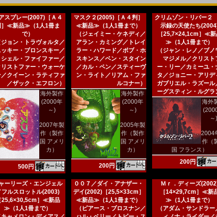
アスプレー(2007)［Ａ４
マスク２(2005)［Ａ４判］
クリムゾン・リバー２
判］≪新品≫（1人1冊ま
≪新品≫（1人1冊まで）
示録の天使たち(2004
で）
（ジェイミー・ケネディ／
［25,7×24,1cm］≪
（ジョン・トラヴォルタ／
アラン・カミング／トレイ
≫（1人1冊まで）
ニッキー・ブロンスキー／
ラー・ハワード／ボブ・ホ
（ジャン・レノ／ブノ
ミシェル・ファイファー／
スキンス／ベン・スタイン
マジメル／クリスト
クリストファー・ウォーケ
／カル・ペン／スティーヴ
ー・リー／カミーユ・
ン／クイーン・ラティファ
ン・ライト／リアム・ファ
タ／ジョニー・アリデ
／ザック・エフロン）
ルコナー）
ガブリエル・ラズール
ーグスティン・ルグラ
海外製作
海外製作
(2000年
(2000年
海外
～)
～)
(20
～
2007年製
2005年製
作（製作
作（製作
200
国 アメリ
国 アメリ
作（
カ）
カ）
国 フランス）
200円
200円
500円
ャーリーズ・エンジェル
００７／ダイ・アナザー・
Ｍｒ．ディーズ(2002
／フルスロットル(2003)
デイ(2002)［25,5×33cm］
［14×29,7cm］≪新
25,6×30,5cm］≪新品
≪新品≫（1人1冊まで）
≫（1人1冊まで）
≫（1人1冊まで）
（ピアース・ブロスナン／
（アダム・サンドラー
（キャメロン・ディアス／
ハル・ベリー／トビー・ス
ィノナ・ライダー／