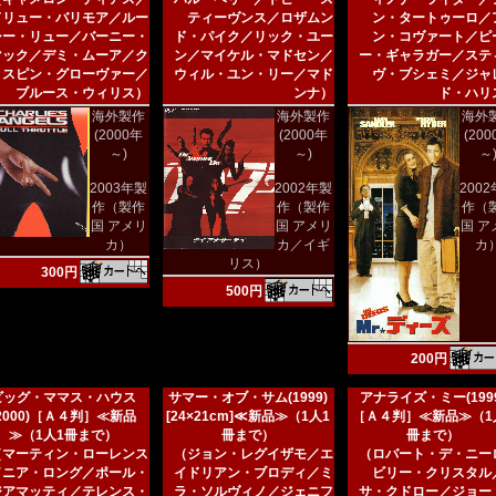
ドリュー・バリモア／ルー
ティーヴンス／ロザムン
ン・タートゥーロ／
シー・リュー／バーニー・
ド・パイク／リック・ユー
ン・コヴァート／ピ
マック／デミ・ムーア／ク
ン／マイケル・マドセン／
ー・ギャラガー／ステ
リスピン・グローヴァー／
ウィル・ユン・リー／マド
ヴ・ブシェミ／ジャ
ブルース・ウィリス）
ンナ）
ド・ハリ
海外製作
海外製作
海外
(2000年
(2000年
(20
～)
～)
～
2003年製
2002年製
200
作（製作
作（製作
作（
国 アメリ
国 アメリ
国 ア
カ）
カ／イギ
カ
リス）
300円
500円
200円
ビッグ・ママス・ハウス
サマー・オブ・サム(1999)
アナライズ・ミー(1999
(2000)［Ａ４判］≪新品
[24×21cm]≪新品≫（1人1
［Ａ４判］≪新品≫（1
≫（1人1冊まで）
冊まで）
冊まで）
（マーティン・ローレンス
（ジョン・レグイザモ／エ
（ロバート・デ・ニー
／ニア・ロング／ポール・
イドリアン・ブロディ／ミ
ビリー・クリスタル
ジアマッティ／テレンス・
ラ・ソルヴィノ／ジェニフ
サ・クドロー／ジョー