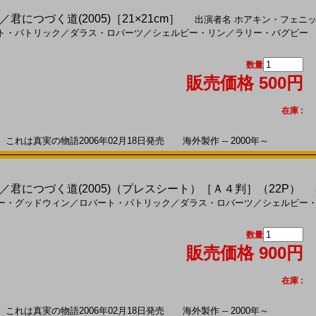
につづく道(2005)［21×21cm］
出演者名
ホアキン・フェニ
ト・パトリック
／
ダラス・ロバーツ
／
シェルビー・リン
／
ラリー・バグビー
数量
販売価格 500円
在庫 :
は真実の物語2006年02月18日発売 海外製作 -- 2000年～
君につづく道(2005)（プレスシート）［Ａ４判］（22P）
出
ー・グッドウィン
／
ロバート・パトリック
／
ダラス・ロバーツ
／
シェルビー
数量
販売価格 900円
在庫 :
は真実の物語2006年02月18日発売 海外製作 -- 2000年～