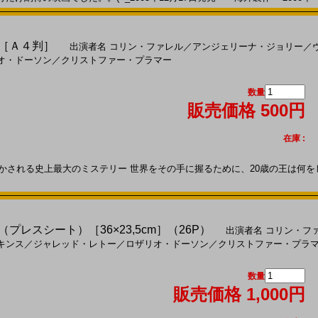
)［Ａ４判］
出演者名
コリン・ファレル
／
アンジェリーナ・ジョリー
／
オ・ドーソン
／
クリストファー・プラマー
数量
販売価格 500円
在庫 :
かされる史上最大のミステリー 世界をその手に握るために、20歳の王は何をした
（プレスシート）［36×23,5cm］（26P）
出演者名
コリン・フ
キンス
／
ジャレッド・レトー
／
ロザリオ・ドーソン
／
クリストファー・プラ
数量
販売価格 1,000円