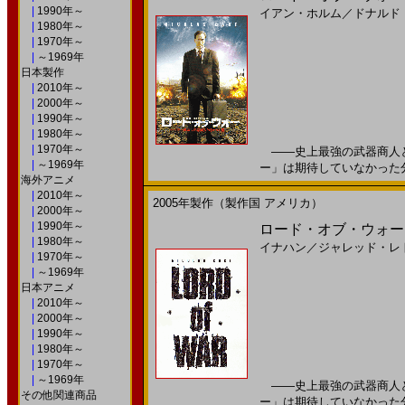
|
1990年～
イアン・ホルム
／
ドナルド
|
1980年～
|
1970年～
|
～1969年
日本製作
|
2010年～
|
2000年～
|
1990年～
|
1980年～
|
1970年～
――史上最強の武器商人と
|
～1969年
ー」は期待していなかった分だ
海外アニメ
|
2010年～
2005年製作（製作国 アメリカ）
|
2000年～
|
1990年～
ロード・オブ・ウォー(
|
1980年～
イナハン
／
ジャレッド・レ
|
1970年～
|
～1969年
日本アニメ
|
2010年～
|
2000年～
|
1990年～
|
1980年～
|
1970年～
|
～1969年
――史上最強の武器商人と
その他関連商品
ー」は期待していなかった分だ