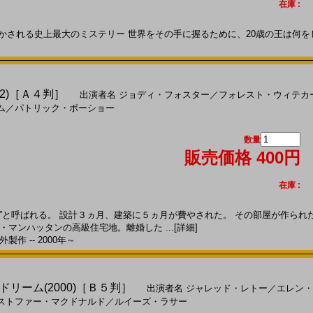
在庫 :
かされる史上最大のミステリー 世界をその手に握るために、20歳の王は何をした
2)［Ａ４判］
出演者名
ジョディ・フォスター
／
フォレスト・ウィテカ
ム
／
パトリック・ボーショー
数量
販売価格 400円
在庫 :
”と呼ばれる。 設計３ヵ月、建築に５ヵ月が費やされた。 その部屋が作られ
・マンハッタンの高級住宅地。離婚した ...
[詳細]
製作 -- 2000年～
リーム(2000)［Ｂ５判］
出演者名
ジャレッド・レトー
／
エレン・
ストファー・マクドナルド
／
ルイーズ・ラサー