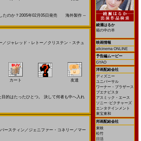
のか？2005年02月05日発売 海外製作 --
綾瀬はるか
箱の中の羊
ー
／
ジャレッド・レトー
／
クリステン・スチュ
映画情報
allcinema ONLINE
予告編ムービー
GYAO
洋画配給会社
ディズニー
カート
友達
ユニバーサル
ワーナー・ブラザース
ブエナビスタ
た目的はたったひとつ。 決して何者も中へ入れ
アスミック・エース
ソニー･ピクチャーズ
エンタテインメント
東宝東和
邦画配給会社
東映
バースティン
／
ジェニファー・コネリー
／
マー
松竹
日活