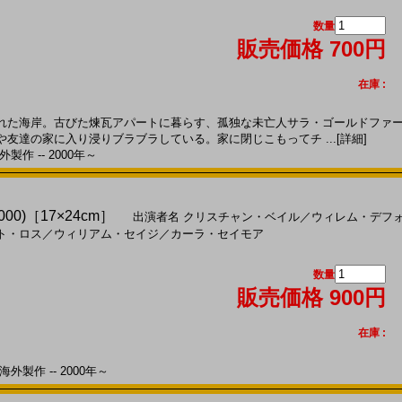
数量
販売価格 700円
在庫 :
た海岸。古びた煉瓦アパートに暮らす、孤独な未亡人サラ・ゴールドファー
友達の家に入り浸りブラブラしている。家に閉じこもってチ ...
[詳細]
製作 -- 2000年～
0)［17×24cm］
出演者名
クリスチャン・ベイル
／
ウィレム・デフ
ト・ロス
／
ウィリアム・セイジ
／
カーラ・セイモア
数量
販売価格 900円
在庫 :
外製作 -- 2000年～