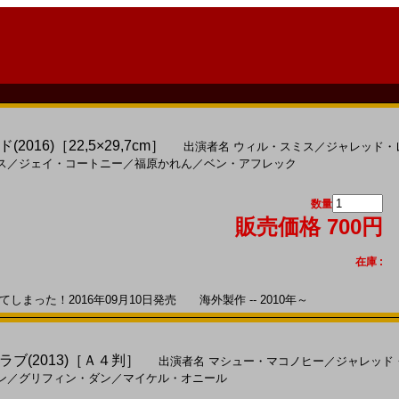
016)［22,5×29,7cm］
出演者名
ウィル・スミス
／
ジャレッド・
ス
／
ジェイ・コートニー
／
福原かれん
／
ベン・アフレック
数量
販売価格 700円
在庫 :
まった！2016年09月10日発売 海外製作 -- 2010年～
ブ(2013)［Ａ４判］
出演者名
マシュー・マコノヒー
／
ジャレッド
ン
／
グリフィン・ダン
／
マイケル・オニール