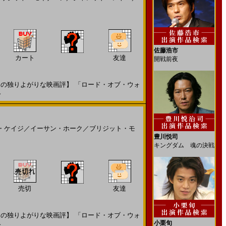
佐藤浩市
カート
友達
開戦前夜
の独りよがりな映画評】 「ロード・オブ・ウォ
～
・ケイジ
／
イーサン・ホーク
／
ブリジット・モ
豊川悦司
キングダム 魂の決戦
売切
友達
の独りよがりな映画評】 「ロード・オブ・ウォ
小栗旬
～