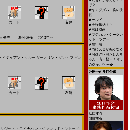
★
だぁれかさんとアソ
ぼ？
★
キングダム 魂の決
戦
★
チルド
カート
友達
★
免許返納！？
★
君は映画
★
マジカル・シークレ
売 海外製作 -- 2010年～
ット・ツアー
★
黒牢城
★
急に具合が悪くなる
★
映画クレヨンしんち
ー
／
ダイアン・クルーガー
／
リン・ダン・ファン
ゃん 奇々怪々！オラ
の妖怪バケ～�
公開中の注目俳優
カート
友達
江口洋介
開戦前夜
ブリジット・モイナハン
／
ジャレッド・レトー
／