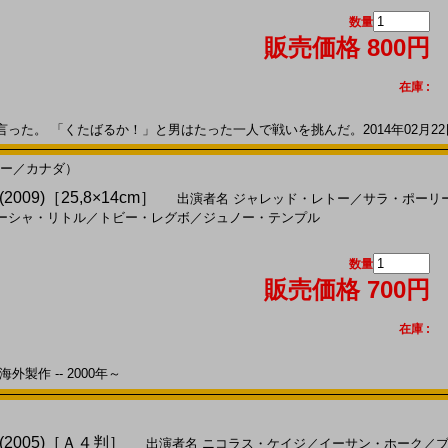
数量
販売価格 800円
在庫 :
た。 「くたばるか！」と男はたった一人で戦いを挑んだ。2014年02月22日発
ギー／カナダ）
09)［25,8×14cm］
出演者名
ジャレッド・レトー
／
サラ・ポーリ
ーシャ・リトル
／
トビー・レグボ
／
ジュノー・テンプル
数量
販売価格 700円
在庫 :
外製作 -- 2000年～
2005)［Ａ４判］
出演者名
ニコラス・ケイジ
／
イーサン・ホーク
／