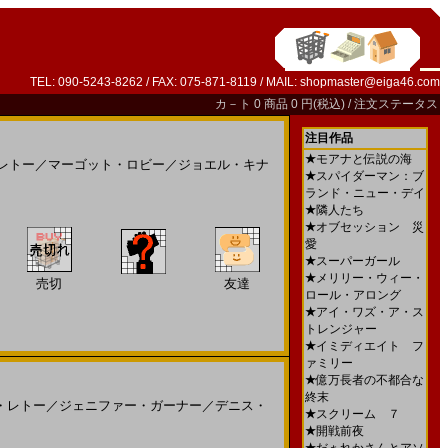
TEL: 090-5243-8262 / FAX: 075-871-8119 / MAIL:
shopmaster@eiga46.com
カ－ト
0 商品 0 円(税込) /
注文ステータス
注目作品
★
モアナと伝説の海
レトー
／
マーゴット・ロビー
／
ジョエル・キナ
★
スパイダーマン：ブ
ランド・ニュー・デイ
★
隣人たち
★
オブセッション 災
愛
★
スーパーガール
★
メリリー・ウィー・
売切
友達
ロール・アロング
★
アイ・ワズ・ア・ス
トレンジャー
★
イミディエイト フ
ァミリー
★
億万長者の不都合な
終末
・レトー
／
ジェニファー・ガーナー
／
デニス・
★
スクリーム ７
★
開戦前夜