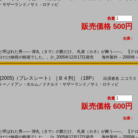
・サザーランド
／
サミ・ロティビ
数量
販売価格 500円
在庫 :
呼ばれた男―― 弾丸（タマ）の数だけ、 札束（カネ）が舞う――。 【クロ
け納得の映画でした。。(>_2005年12月17日発売 海外製作 -- 2000年
2005)（プレスシート）［Ｂ４判］（18P）
出演者名
ニコラス
トー
／
イアン・ホルム
／
ドナルド・サザーランド
／
サミ・ロティビ
数量
販売価格 600円
在庫 :
呼ばれた男―― 弾丸（タマ）の数だけ、 札束（カネ）が舞う――。 【クロ
け納得の映画でした。。(>_2005年12月17日発売 海外製作 -- 2000年