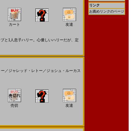
リンク
お薦めリンクのページ
カート
友達
ブと1人息子ハリー。心優しいハリーだが、定
ォー
／
ジャレッド・レトー
／
ジョシュ・ルーカス
売切
友達