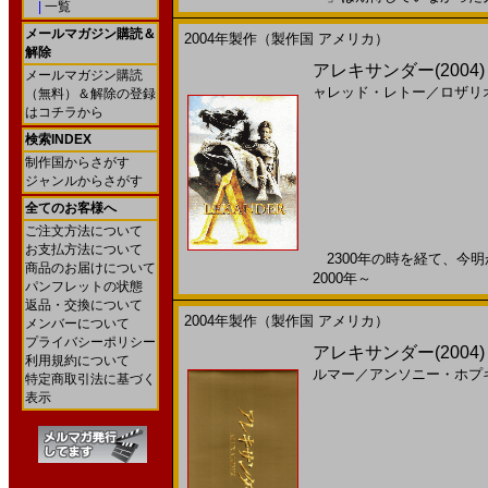
|
一覧
メールマガジン購読＆
2004年製作（製作国 アメリカ）
解除
アレキサンダー(2004
メールマガジン購読
ャレッド・レトー
／
ロザリ
（無料）＆解除の登録
はコチラから
検索INDEX
制作国からさがす
ジャンルからさがす
全てのお客様へ
ご注文方法について
お支払方法について
2300年の時を経て、今明
商品のお届けについて
2000年～
パンフレットの状態
返品・交換について
2004年製作（製作国 アメリカ）
メンバーについて
プライバシーポリシー
アレキサンダー(2004)
利用規約について
ルマー
／
アンソニー・ホプ
特定商取引法に基づく
表示