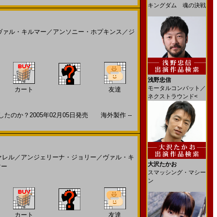
キングダム 魂の決戦
ヴァル・キルマー
／
アンソニー・ホプキンス
／
ジ
浅野忠信
モータルコンバット／
カート
友達
ネクストラウンド<
のか？2005年02月05日発売 海外製作 --
ァレル
／
アンジェリーナ・ジョリー
／
ヴァル・キ
大沢たかお
マー
スマッシング・マシー
ン
カート
友達