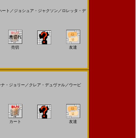
ハート
／
ジョシュア・ジャクソン
／
ロレッタ・デ
売切
友達
ーナ・ジョリー
／
クレア・デュヴァル
／
ウーピ
カート
友達