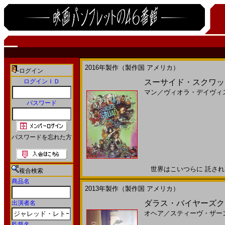
2016年製作（製作国 アメリカ）
ログイン
ログインＩＤ
スーサイド・スクワッド(2
マン
／
ヴィオラ・デイヴィ
パスワード
パスワードを忘れた方
世界はこいつらに 託されてし
複合検索
商品名
2013年製作（製作国 アメリカ）
ダラス・バイヤーズクラ
出演者名
オヘア
／
スティーヴ・ザー
監督名