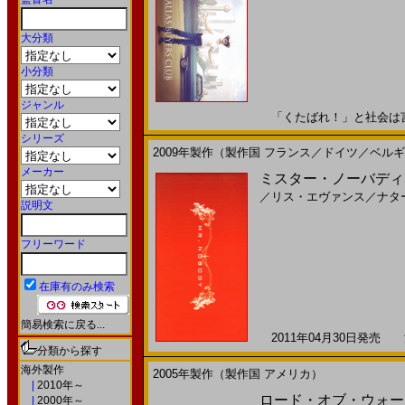
大分類
小分類
ジャンル
「くたばれ！」と社会は言っ
シリーズ
2009年製作（製作国 フランス／ドイツ／ベル
メーカー
ミスター・ノーバディ(20
／
リス・エヴァンス
／
ナタ
説明文
フリーワード
在庫有のみ検索
簡易検索に戻る...
2011年04月30日発売 海
分類から探す
海外製作
2005年製作（製作国 アメリカ）
|
2010年～
ロード・オブ・ウォー(
|
2000年～