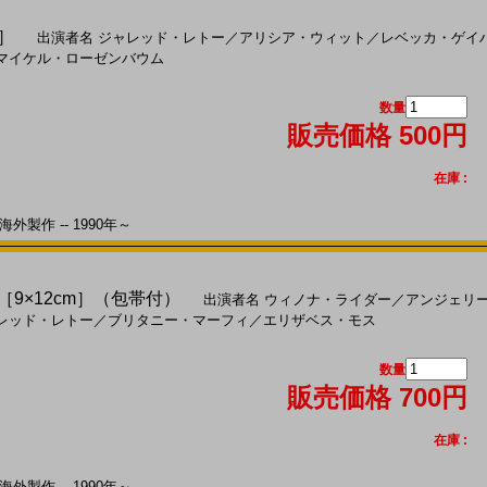
判］
出演者名
ジャレッド・レトー
／
アリシア・ウィット
／
レベッカ・ゲイ
マイケル・ローゼンバウム
数量
販売価格 500円
在庫 :
外製作 -- 1990年～
)［9×12cm］（包帯付）
出演者名
ウィノナ・ライダー
／
アンジェリ
レッド・レトー
／
ブリタニー・マーフィ
／
エリザベス・モス
数量
販売価格 700円
在庫 :
外製作 -- 1990年～