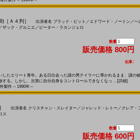
9)［Ａ４判］
出演者名
ブラッド・ピット
／
エドワード・ノートン
／
ヘ
／
ザック・グルニエ
／
ピーター・ラカンジェロ
数量
販売価格 800円
在庫 :
したエリート青年。ある日出会った謎の男テイラーに導かれるまま、謎の秘
する。しかし、次第に自分自身をコントロールできなくなっ ...
[詳細]
製作 -- 1990年～
判］
出演者名
クリスチャン・スレイター
／
ジャレッド・レトー
／
クレア・
ロス
数量
販売価格 600円