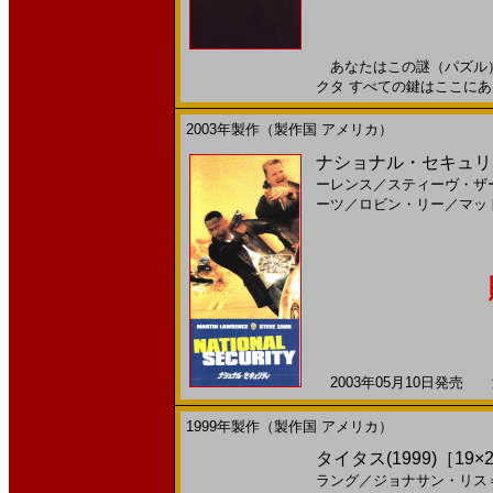
あなたはこの謎（パズル）
クタ すべての鍵はここにある―
2003年製作（製作国 アメリカ）
ナショナル・セキュリティ(
ーレンス
／
スティーヴ・ザ
ーツ
／
ロビン・リー
／
マッ
2003年05月10日発売 海
1999年製作（製作国 アメリカ）
タイタス(1999)［19×2
ラング
／
ジョナサン・リス