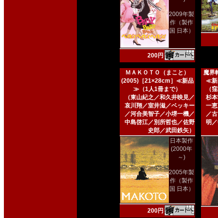
2009年製
作（製作
国 日本）
200円
ＭＡＫＯＴＯ（まこと）
魔界転
(2005)［21×28cm］≪新品
≪新
≫（1人1冊まで）
（窪
（東山紀之／和久井映見／
杉本
哀川翔／室井滋／ベッキー
一恵
／河合美智子／小堺一機／
／古
中島啓江／別所哲也／佐野
明／
史郎／武田鉄矢）
日本製作
(2000年
～)
2005年製
作（製作
国 日本）
200円