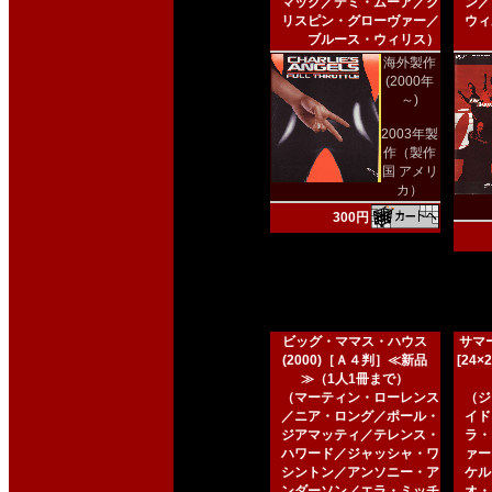
マック／デミ・ムーア／ク
ン／
リスピン・グローヴァー／
ウィ
ブルース・ウィリス）
海外製作
(2000年
～)
2003年製
作（製作
国 アメリ
カ）
300円
ビッグ・ママス・ハウス
サマー
(2000)［Ａ４判］≪新品
[24
≫（1人1冊まで）
（マーティン・ローレンス
（ジ
／ニア・ロング／ポール・
イド
ジアマッティ／テレンス・
ラ・
ハワード／ジャッシャ・ワ
ァー
シントン／アンソニー・ア
ケル
ンダーソン／エラ・ミッチ
オ・