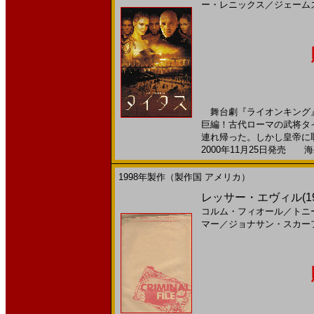
ー・レニックス
／
ジェーム
舞台劇『ライオンキング』
巨編！古代ローマの武将タ
連れ帰った。しかし皇帝に取
2000年11月25日発売 海外
1998年製作（製作国 アメリカ）
レッサー・エヴィル(19
コルム・フィオール
／
トニ
マー
／
ジョナサン・スカー