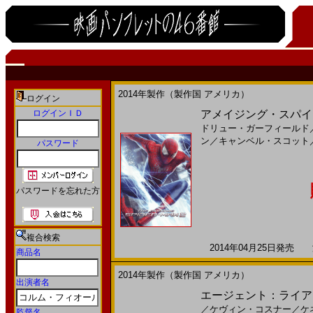
2014年製作（製作国 アメリカ）
ログイン
ログインＩＤ
アメイジング・スパイダーマ
ドリュー・ガーフィールド
ン
／
キャンベル・スコット
パスワード
パスワードを忘れた方
複合検索
2014年04月25日発売 海
商品名
2014年製作（製作国 アメリカ）
出演者名
エージェント：ライアン(2
／
ケヴィン・コスナー
／
ケ
監督名