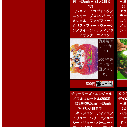
判］≪新品≫（1人1冊ま
≪新
で）
（ジ
（ジョン・トラヴォルタ／
アラ
ニッキー・ブロンスキー／
ラー
ミシェル・ファイファー／
スキ
クリストファー・ウォーケ
／カ
ン／クイーン・ラティファ
ン・
／ザック・エフロン）
海外製作
(2000年
～)
2007年製
作（製作
国 アメリ
カ）
500円
チャーリーズ・エンジェル
００
／フルスロットル(2003)
デイ(2
［25,6×30,5cm］≪新品
≪新
≫（1人1冊まで）
（ピ
（キャメロン・ディアス／
ハル
ドリュー・バリモア／ルー
テ
シー・リュー／バーニー・
ド・