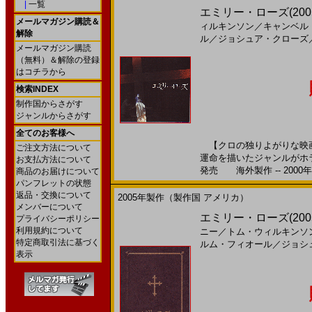
|
一覧
エミリー・ローズ(2005)
メールマガジン購読＆
ィルキンソン
／
キャンベル
解除
ル
／
ジョシュア・クローズ
メールマガジン購読
（無料）＆解除の登録
はコチラから
検索INDEX
制作国からさがす
ジャンルからさがす
全てのお客様へ
【クロの独りよがりな映画
ご注文方法について
運命を描いたジャンルがホラ
お支払方法について
発売 海外製作 -- 2000
商品のお届けについて
パンフレットの状態
返品・交換について
2005年製作（製作国 アメリカ）
メンバーについて
エミリー・ローズ(20
プライバシーポリシー
利用規約について
ニー
／
トム・ウィルキンソ
特定商取引法に基づく
ルム・フィオール
／
ジョシ
表示