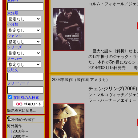
コルム・フィオール
／
ジェ
大分類
小分類
ジャンル
シリーズ
巨大な謎を《解析》せよ。
の12年振りのジャック・
メーカー
た。 本作が5作目になるシリ
2014年02月15日発売 海外
説明文
2008年製作（製作国 アメリカ）
フリーワード
チェンジリング(2008
ン・マルコヴィッチ
／
ジェ
在庫有のみ検索
ラー・ハーナー
／
エイミー
簡易検索に戻る...
分類から探す
海外製作
|
2010年～
|
2000年～