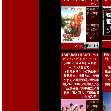
ェル）
海外製作
(2000年
～)
2000年製
作（製作
国 アメリ
カ）
200円
BABY BABY BABY! ベイ
釣りキ
ビィ ベイビィ ベイビィ！
判］
(2009)［Ａ４判］≪新品
≫（1人1冊まで）
（須
（観月ありさ／松下由樹／
椎由
谷原章介／神田うの／伊藤
泰／
かずえ／岡田浩暉／野波麻
／平
帆／MEGUMI／山本ひかる
桐竜
／忍成修吾／田中要次／堀
有里／藤木直人／斉藤由貴
／吉行和子）
日本製作
(2000年
～)