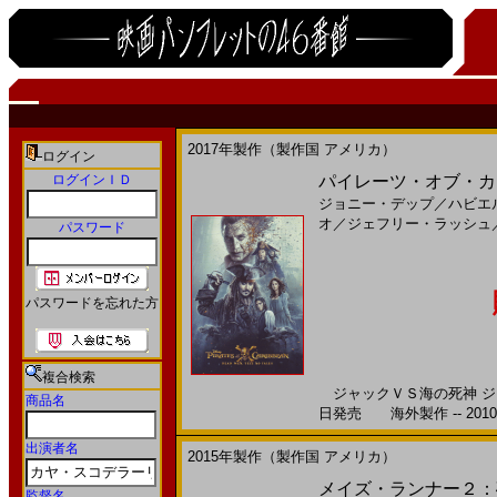
2017年製作（製作国 アメリカ）
ログイン
ログインＩＤ
パイレーツ・オブ・カリ
ジョニー・デップ
／
ハビエ
オ
／
ジェフリー・ラッシュ
パスワード
パスワードを忘れた方
複合検索
ジャックＶＳ海の死神 ジャ
商品名
日発売 海外製作 -- 201
出演者名
2015年製作（製作国 アメリカ）
メイズ・ランナー２：砂
監督名