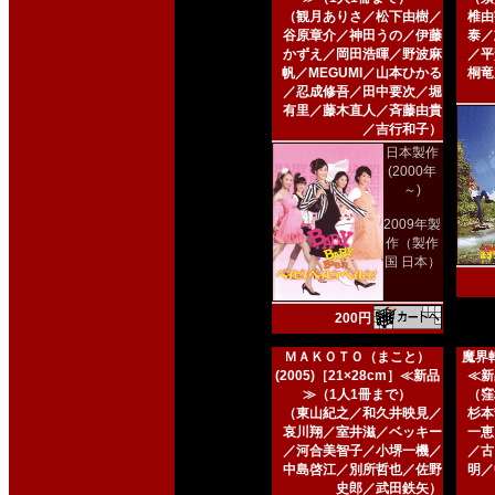
（観月ありさ／松下由樹／
椎由
谷原章介／神田うの／伊藤
泰／
かずえ／岡田浩暉／野波麻
／平
帆／MEGUMI／山本ひかる
桐竜
／忍成修吾／田中要次／堀
有里／藤木直人／斉藤由貴
／吉行和子）
日本製作
(2000年
～)
2009年製
作（製作
国 日本）
200円
ＭＡＫＯＴＯ（まこと）
魔界転
(2005)［21×28cm］≪新品
≪新
≫（1人1冊まで）
（窪
（東山紀之／和久井映見／
杉本
哀川翔／室井滋／ベッキー
一恵
／河合美智子／小堺一機／
／古
中島啓江／別所哲也／佐野
明／
史郎／武田鉄矢）