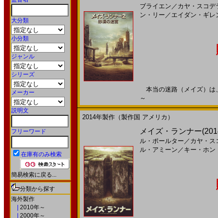
ブライエン
／
カヤ・スコデ
ン・リー
／
エイダン・ギレ
大分類
小分類
ジャンル
シリーズ
本当の迷路（メイズ）は、ここ
メーカー
～
説明文
2014年製作（製作国 アメリカ）
メイズ・ランナー(201
フリーワード
ル・ポールター
／
カヤ・ス
ル・アミーン
／
キー・ホン
在庫有のみ検索
簡易検索に戻る...
分類から探す
海外製作
|
2010年～
|
2000年～