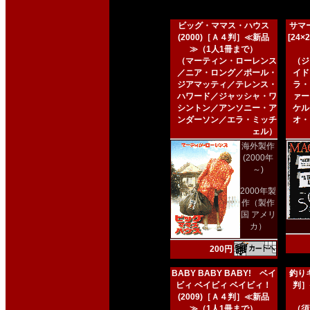
ビッグ・ママス・ハウス
サマー
(2000)［Ａ４判］≪新品
[24
≫（1人1冊まで）
（マーティン・ローレンス
（ジ
／ニア・ロング／ポール・
イド
ジアマッティ／テレンス・
ラ・
ハワード／ジャッシャ・ワ
ァー
シントン／アンソニー・ア
ケル
ンダーソン／エラ・ミッチ
オ・
ェル）
海外製作
(2000年
～)
2000年製
作（製作
国 アメリ
カ）
200円
BABY BABY BABY! ベイ
釣りキ
ビィ ベイビィ ベイビィ！
判］
(2009)［Ａ４判］≪新品
≫（1人1冊まで）
（須