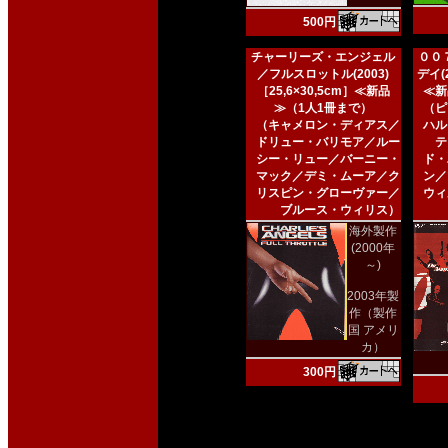
500円
チャーリーズ・エンジェル
００
／フルスロットル(2003)
デイ(2
［25,6×30,5cm］≪新品
≪新
≫（1人1冊まで）
（ピ
（キャメロン・ディアス／
ハル
ドリュー・バリモア／ルー
テ
シー・リュー／バーニー・
ド・
マック／デミ・ムーア／ク
ン／
リスピン・グローヴァー／
ウィ
ブルース・ウィリス）
海外製作
(2000年
～)
2003年製
作（製作
国 アメリ
カ）
300円