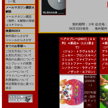
|
一覧
メールマガジン購読＆
解除
メールマガジン購読
（無料）＆解除の登録
契約期間：３年 赴任地：月
はコチラから
04月10日発売 海外製作 --
検索INDEX
制作国からさがす
ヘアスプレー(2007)［Ａ４
マスク
ジャンルからさがす
判］≪新品≫（1人1冊ま
≪新
全てのお客様へ
で）
（ジ
ご注文方法について
（ジョン・トラヴォルタ／
アラ
お支払方法について
ニッキー・ブロンスキー／
ラー
商品のお届けについて
ミシェル・ファイファー／
スキ
パンフレットの状態
クリストファー・ウォーケ
／カ
返品・交換について
ン／クイーン・ラティファ
ン・
メンバーについて
／ザック・エフロン）
プライバシーポリシー
海外製作
利用規約について
(2000年
特定商取引法に基づく
～)
表示
2007年製
作（製作
国 アメリ
カ）