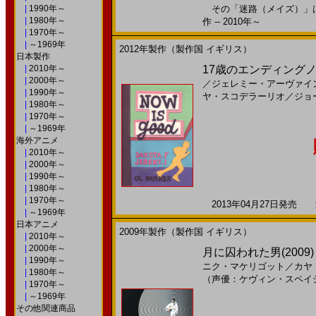
|
1990年～
その「迷路（メイズ）」は、
|
1980年～
作 -- 2010年～
|
1970年～
|
～1969年
2012年製作（製作国 イギリス）
日本製作
|
2010年～
17歳のエンディングノー
|
2000年～
／
ジェレミー・アーヴァイ
|
1990年～
ヤ・スコデラーリオ
／
ジョ
|
1980年～
|
1970年～
|
～1969年
海外アニメ
|
2010年～
|
2000年～
|
1990年～
|
1980年～
|
1970年～
2013年04月27日発売 海
|
～1969年
日本アニメ
2009年製作（製作国 イギリス）
|
2010年～
|
2000年～
月に囚われた男(2009)［
|
1990年～
ニク・マケリゴット
／
カヤ
|
1980年～
（声優：ケヴィン・スペイ
|
1970年～
|
～1969年
その他関連商品