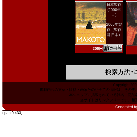
日本製作
(2000年
～)
2005年製
作（製作
国 日本）
200円
Copyright 200
掲載内容の文章・価格・画像その他全ての情報は、その使
本ショップに掲載されている社名、商品
当サイトはリンクフリーです。相
Generated b
span:0.433;