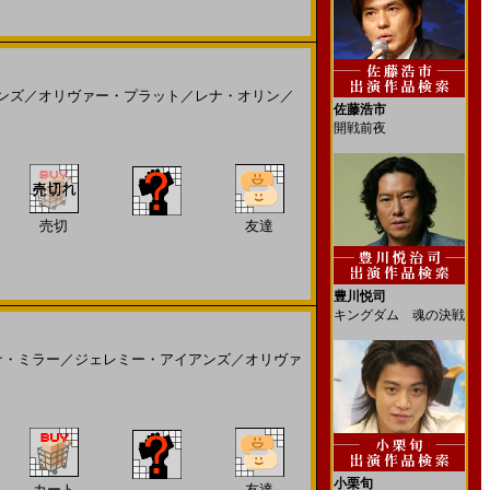
ンズ
／
オリヴァー・プラット
／
レナ・オリン
／
佐藤浩市
開戦前夜
売切
友達
豊川悦司
キングダム 魂の決戦
ナ・ミラー
／
ジェレミー・アイアンズ
／
オリヴァ
小栗旬
カート
友達