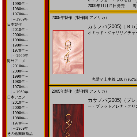
イ・アフター・トゥモロー(20
|
1990年～
2009年11月21日発売 海外
|
1980年～
|
1970年～
2005年製作（製作国 アメリカ）
|
～1969年
日本製作
カサノバ(2005)［Ｂ
|
2010年～
オミッド・ジャリリ
／
チャ
|
2000年～
|
1990年～
|
1980年～
|
1970年～
|
～1969年
海外アニメ
|
2010年～
|
2000年～
|
1990年～
恋愛至上主義 100万もの恋
|
1980年～
|
1970年～
2005年製作（製作国 アメリカ）
|
～1969年
日本アニメ
カサノバ(2005)（
|
2010年～
ー・プラット
／
レナ・オリ
|
2000年～
|
1990年～
|
1980年～
|
1970年～
|
～1969年
その他関連商品