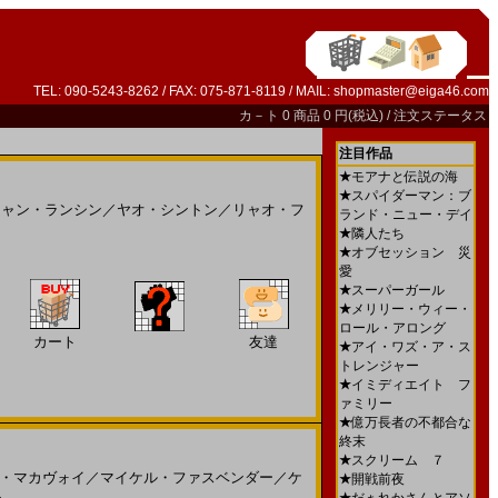
TEL: 090-5243-8262 / FAX: 075-871-8119 / MAIL:
shopmaster@eiga46.com
カ－ト
0 商品 0 円(税込) /
注文ステータス
注目作品
★
モアナと伝説の海
★
スパイダーマン：ブ
ジャン・ランシン
／
ヤオ・シントン
／
リャオ・フ
ランド・ニュー・デイ
★
隣人たち
★
オブセッション 災
愛
★
スーパーガール
★
メリリー・ウィー・
ロール・アロング
カート
友達
★
アイ・ワズ・ア・ス
トレンジャー
★
イミディエイト フ
ァミリー
★
億万長者の不都合な
終末
★
スクリーム ７
・マカヴォイ
／
マイケル・ファスベンダー
／
ケ
★
開戦前夜