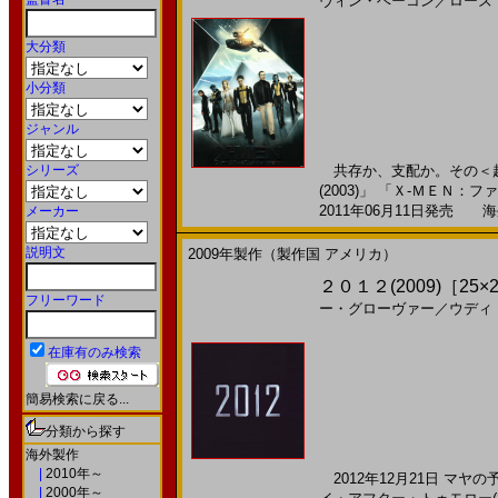
ヴィン・ベーコン
／
ローズ
大分類
小分類
ジャンル
シリーズ
共存か、支配か。その＜起源
(2003)」 「Ｘ-ＭＥＮ：ファ
2011年06月11日発売 海外
メーカー
説明文
2009年製作（製作国 アメリカ）
２０１２(2009)［25×
フリーワード
ー・グローヴァー
／
ウディ
在庫有のみ検索
簡易検索に戻る...
分類から探す
海外製作
|
2010年～
2012年12月21日 マ
|
2000年～