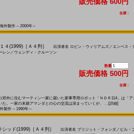
販売価格 600円
在庫 :
外製作 -- 2000年～
４(1999)［Ａ４判］
出演者名
ロビン・ウィリアムズ
／
エンベス・
ーレン
／
ウェンディ・クルーソン
数量
販売価格 500円
在庫 :
郊外に住むマーティン一家に届いた家事専用ロボット「ＮＤＲ114」は「ア
た。一家の末娘アマンダとの心の交流は深まっていくが、 ...
[詳細]
製作 -- 1990年～
シッド(1999)［Ａ４判］
出演者名
ブリジット・フォンダ
／
ビル・