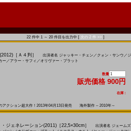
22 件中 1 ～ 20 件目を出力中 [
次の 2 件 >>
]
2012)［Ａ４判］
出演者名
ジャッキー・チェン
／
クォン・サンウ
／
カー
／
アラー・サフィ
／
オリヴァー・プラット
数量
販売価格 900円
在庫 :
ション超大作！2013年04月13日発売 海外製作 -- 2010年～
ジェネレーション(2011)［22,5×30cm］
出演者名
ジェームズ