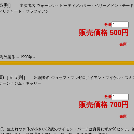
Ｂ５判］
出演者名
ウォーレン・ビーティ
／
ハリー・ベリー
／
ドン・チード
／
リチャード・サラフィアン
数量
販売価格 500円
在庫 :
外製作 -- 1990年～
8)［Ｂ５判］
出演者名
ジョセフ・マッゼロ
／
イアン・マイケル・スミ
ザーン
／
ジム・キャリー
数量
販売価格 700円
在庫 :
舎町。生まれつき体が小さい12歳のサイモン・バーチは身長わずか96センチ