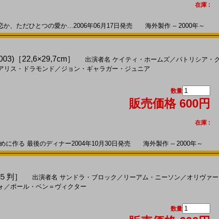
在庫 :
か、ただひとつの愛か…2006年06月17日発売 海外製作 -- 2000年～
)［22,6×29,7cm］
出演者名
ケイティ・ホームズ
／
パトリシア・
アリス・ドラモンド
／
ジョン・ギャラガー・ジュニア
数量
販売価格 600円
在庫 :
作る 最後のディナー2004年10月30日発売 海外製作 -- 2000年～
Ｂ５判］
出演者名
サンドラ・ブロック
／
リーアム・ニーソン
／
オリヴァー
ォ
／
ポール・ベン＝ヴィクター
数量