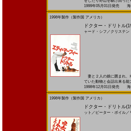
をしたり野山を駆け回ったり
1999年05月01日発売 海外
1998年製作（製作国 アメリカ）
ドクター・ドリトル(1
ャード・シフ
／
クリステン
妻と２人の娘に囲まれ、幸
ていた動物と会話出来る能力
1998年12月01日発売 海外
1998年製作（製作国 アメリカ）
ドクター・ドリトル(199
ット
／
ピーター・ボイル
／