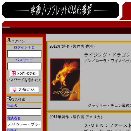
ログイン
2012年製作（製作国 香港）
ログインＩＤ
ライジング・ドラゴン(
パスワード
ァン
／
ローラ・ワイスベッ
パスワードを忘れた方
複合検索
ジャッキー・チェン最後のアク
商品名
2011年製作（製作国 アメリカ）
出演者名
Ｘ-ＭＥＮ：ファースト・
監督名