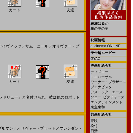
カート
友達
綾瀬はるか
箱の中の羊
映画情報
デイヴィッツ
／
サム・ニール
／
オリヴァー・プ
allcinema ONLINE
予告編ムービー
GYAO
洋画配給会社
ディズニー
ユニバーサル
カート
友達
ワーナー・ブラザース
ブエナビスタ
アスミック・エース
ンドリュー」と名付けられ、彼は他のロボット
ソニー･ピクチャーズ
エンタテインメント
東宝東和
邦画配給会社
東映
松竹
プルマン
／
オリヴァー・プラット
／
ブレンダン・
日活