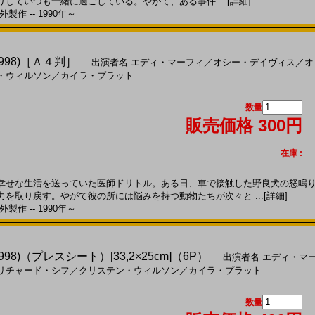
していつも一緒に過ごしている。やがて、ある事件 ...
[詳細]
製作 -- 1990年～
998)［Ａ４判］
出演者名
エディ・マーフィ
／
オシー・デイヴィス
／
オ
・ウィルソン
／
カイラ・プラット
数量
販売価格 300円
在庫 :
せな生活を送っていた医師ドリトル。ある日、車で接触した野良犬の怒鳴り
を取り戻す。やがて彼の所には悩みを持つ動物たちが次々と ...
[詳細]
製作 -- 1990年～
8)（プレスシート）[33,2×25cm]（6P）
出演者名
エディ・マ
リチャード・シフ
／
クリステン・ウィルソン
／
カイラ・プラット
数量