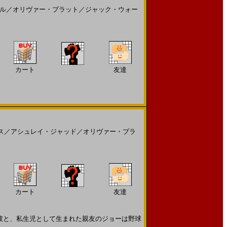
ル
／
オリヴァー・プラット
／
ジャック・ウォー
カート
友達
ス
／
アシュレイ・ジャッド
／
オリヴァー・プラ
カート
友達
。彼と、私生児として生まれた親友のジョーは野球