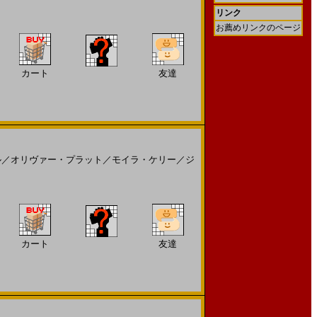
リンク
お薦めリンクのページ
カート
友達
ル
／
オリヴァー・プラット
／
モイラ・ケリー
／
ジ
カート
友達