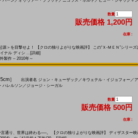
・バーン
／
オリヴァー・プラット
／
ニコラス・ホルト
／
ヒュー・ジャックマ
数量
販売価格 1,200円
在庫 :
＞を目撃せよ！ 【クロの独りよがりな映画評】 この“Ｘ-ＭＥＮ”シリーズは既に
イナル ディシ ...
[詳細]
製作 -- 2010年～
25cm］
出演者名
ジョン・キューザック
／
キウェテル・イジョフォー
／
・ハレルソン
／
ジョージ・シーガル
数量
販売価格 500円
在庫 :
ヤの予言通り、世界は終わる──。 【クロの独りよがりな映画評】 ディザスタ