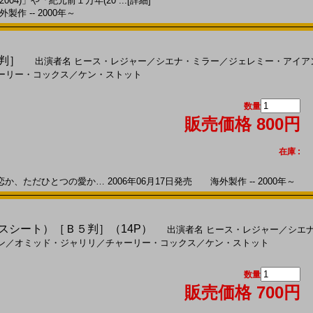
04)」や「紀元前１万年(20 ...
[詳細]
製作 -- 2000年～
５判］
出演者名
ヒース・レジャー
／
シエナ・ミラー
／
ジェレミー・アイア
ーリー・コックス
／
ケン・ストット
数量
販売価格 800円
在庫 :
か、ただひとつの愛か… 2006年06月17日発売 海外製作 -- 2000年～
プレスシート）［Ｂ５判］（14P）
出演者名
ヒース・レジャー
／
シエ
ン
／
オミッド・ジャリリ
／
チャーリー・コックス
／
ケン・ストット
数量
販売価格 700円