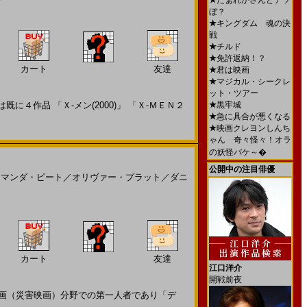
ン
★
だぁれかさんとアソ
ぼ？
★
キングダム 魂の決
戦
★
チルド
★
免許返納！？
カート
友達
★
君は映画
★
マジカル・シークレ
ット・ツアー
４作品 「Ｘ-メン(2000)」 「Ｘ-ＭＥＮ２
★
黒牢城
★
急に具合が悪くなる
★
映画クレヨンしんち
ゃん 奇々怪々！オラ
の妖怪バケ～�
公開中の注目俳優
アマンダ・ピート
／
オリヴァー・プラット
／
ダニ
カート
友達
江口洋介
開戦前夜
ー映画（災害映画）分野での第一人者であり「デ