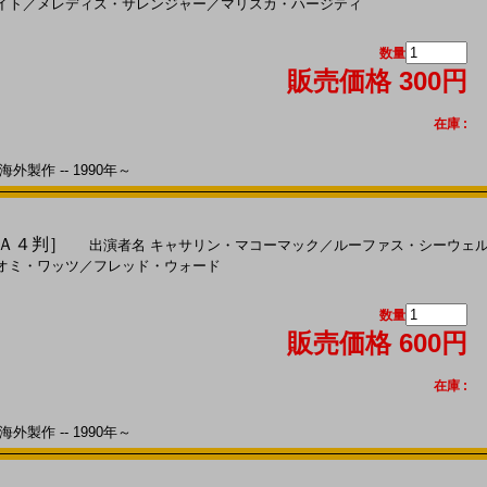
イト
／
メレディス・サレンジャー
／
マリスカ・ハージティ
数量
販売価格 300円
在庫 :
外製作 -- 1990年～
［Ａ４判］
出演者名
キャサリン・マコーマック
／
ルーファス・シーウェ
オミ・ワッツ
／
フレッド・ウォード
数量
販売価格 600円
在庫 :
外製作 -- 1990年～