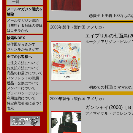
|
一覧
メールマガジン購読＆
解除
恋愛至上主義 100万もの恋
メールマガジン購読
（無料）＆解除の登録
2003年製作（製作国 アメリカ）
はコチラから
エイプリルの七面鳥(2003
検索INDEX
ルーク
／
アリソン・ピル
／
制作国からさがす
ジャンルからさがす
全てのお客様へ
ご注文方法について
お支払方法について
商品のお届けについて
パンフレットの状態
返品・交換について
初めての料理は ママのために
メンバーについて
プライバシーポリシー
利用規約について
2000年製作（製作国 アメリカ）
特定商取引法に基づく
ガンシャイ(2000)［
表示
フ
／
マイケル・デロレンツ