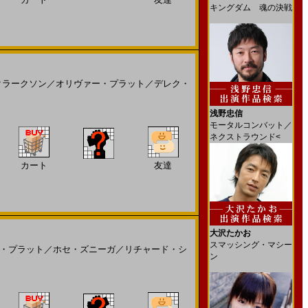
キングダム 魂の決戦
クラークソン
／
オリヴァー・プラット
／
デレク・
浅野忠信
モータルコンバット／
ネクストラウンド<
カート
友達
大沢たかお
スマッシング・マシー
・プラット
／
ホセ・ズニーガ
／
リチャード・シ
ン