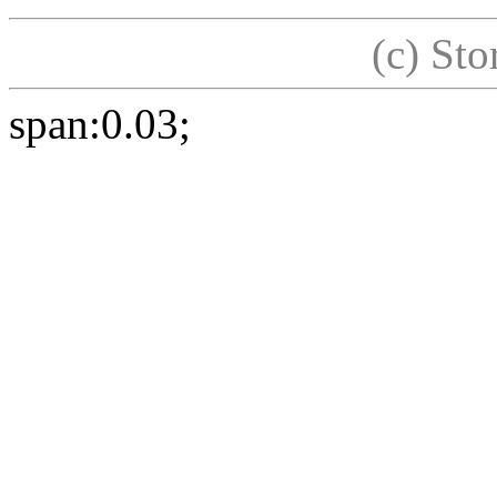
(c) St
span:0.03;