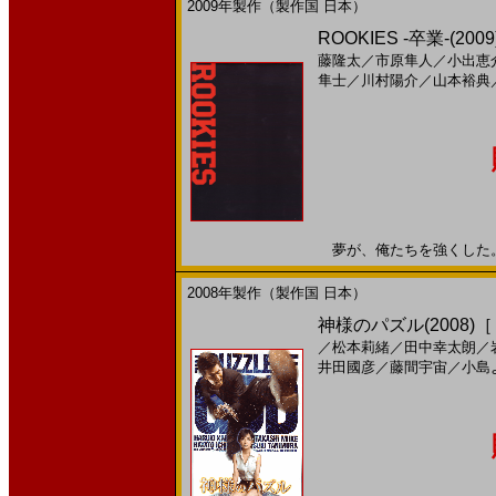
2009年製作（製作国 日本）
ROOKIES -卒業-(
藤隆太
／
市原隼人
／
小出恵
隼士
／
川村陽介
／
山本裕典
夢が、俺たちを強くした。20
2008年製作（製作国 日本）
神様のパズル(2008
／
松本莉緒
／
田中幸太朗
／
井田國彦
／
藤間宇宙
／
小島