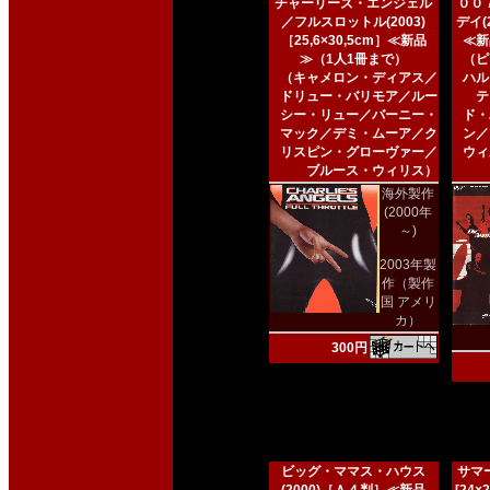
チャーリーズ・エンジェル
００
／フルスロットル(2003)
デイ(2
［25,6×30,5cm］≪新品
≪新
≫（1人1冊まで）
（ピ
（キャメロン・ディアス／
ハル
ドリュー・バリモア／ルー
テ
シー・リュー／バーニー・
ド・
マック／デミ・ムーア／ク
ン／
リスピン・グローヴァー／
ウィ
ブルース・ウィリス）
海外製作
(2000年
～)
2003年製
作（製作
国 アメリ
カ）
300円
ビッグ・ママス・ハウス
サマー