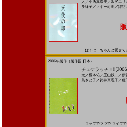
人
／
小西真奈美
／
沢尻エリ
ラ緑子
／
マギー司郎
／
諏訪
販
ぼくは、ちゃんと愛せていまし
2006年製作（製作国 日本）
チェケラッチョ!!(2006)
太
／
柄本佑
／
玉山鉄二
／
伊
島さと子
／
筒井真理子
／
種
ラップでラヴで ライブでピース