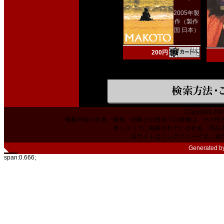
2005年製
作（製作
国 日本）
200円
Copyright 200
掲載内容の文章・価格・画像その他全ての情報は、その使
本ショップに掲載されている社名、商品
当サイトはリンクフリーです。相
Generated b
span:0.666;