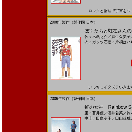
ロックと物理で宇宙をつくれ！
2008年製作（製作国 日本）
ぼくたちと駐在さんの７
佐々木蔵之介
／
麻生久美子
衣
／
ガッツ石松
／
片桐はい
いっちょイタズラいきますか。
2006年製作（製作国 日本）
虹の女神 Rainbow So
里
／
蒼井優
／
酒井若菜
／
鈴
中圭
／
田島令子
／
田山涼成