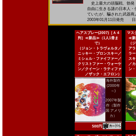
史上最大の頭脳戦、勃発！
自由に生きる謎の日本人・
ていたが、騙された武器商人
2003年01月11日発売 日本
ヘアスプレー(2007)［Ａ４
マスク
判］≪新品≫（1人1冊ま
≪新
で）
（ジ
（ジョン・トラヴォルタ／
アラ
ニッキー・ブロンスキー／
ラー
ミシェル・ファイファー／
スキ
クリストファー・ウォーケ
／カ
ン／クイーン・ラティファ
ン・
／ザック・エフロン）
海外製作
(2000年
～)
2007年製
作（製作
国 アメリ
カ）
500円