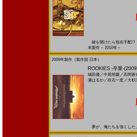
鍵を開けたら指名手配!? 
本製作 -- 2010年～
2009年製作（製作国 日本）
ROOKIES -卒業-(20
城田優
／
中尾明慶
／
高岡蒼
瀬はるか
／
吹石一恵
／
大杉
夢が、俺たちを強くした。20