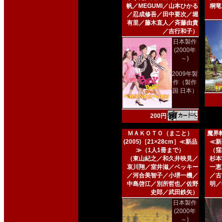
帆／MEGUMI／山本ひかる
桐竜
／忍成修吾／田中要次／堀
有里／藤木直人／斉藤由貴
／吉行和子）
日本製作
(2000年
～)
2009年製
作（製作
国 日本）
200円
ＭＡＫＯＴＯ（まこと）
魔界転
(2005)［21×28cm］≪新品
≪新
≫（1人1冊まで）
（窪
（東山紀之／和久井映見／
杉本
哀川翔／室井滋／ベッキー
一恵
／河合美智子／小堺一機／
／古
中島啓江／別所哲也／佐野
明／
史郎／武田鉄矢）
日本製作
(2000年
～)