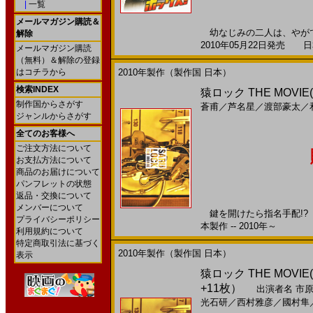
|
一覧
メールマガジン購読＆
幼なじみの二人は、やがて
解除
2010年05月22日発売 日本
メールマガジン購読
（無料）＆解除の登録
はコチラから
2010年製作（製作国 日本）
検索INDEX
猿ロック THE MOVIE
制作国からさがす
蒼甫
／
芦名星
／
渡部豪太
／
ジャンルからさがす
全てのお客様へ
ご注文方法について
お支払方法について
商品のお届けについて
パンフレットの状態
返品・交換について
メンバーについて
鍵を開けたら指名手配!? 
プライバシーポリシー
本製作 -- 2010年～
利用規約について
特定商取引法に基づく
2010年製作（製作国 日本）
表示
猿ロック THE MOVI
+11枚）
出演者名
市
光石研
／
西村雅彦
／
國村隼