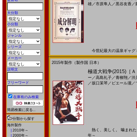
雄
／
市原隼人
／
黒谷友香
／
大分類
小分類
ジャンル
シリーズ
今世紀最大の温泉ギャグミステ
メーカー
2015年製作（製作国 日本）
説明文
極道大戦争(2015)［
ー
／
高島礼子
／
青柳翔
／
渋
フリーワード
／
坂口茉琴
／
ピエール瀧
／
在庫有のみ検索
簡易検索に戻る...
分類から探す
海外製作
熱く、美しく。 噛まれたら、
|
2010年～
年～
|
2000年～