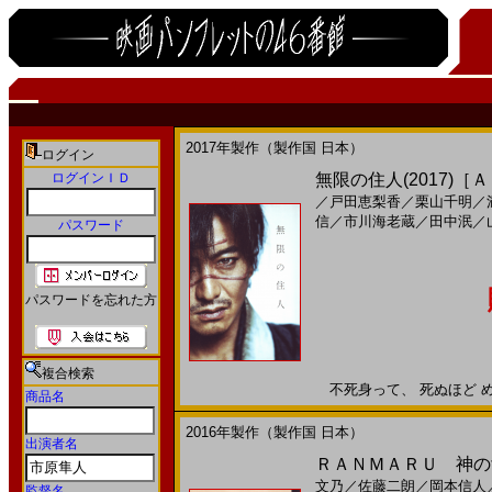
2017年製作（製作国 日本）
ログイン
ログインＩＤ
無限の住人(2017)［
／
戸田恵梨香
／
栗山千明
／
信
／
市川海老蔵
／
田中泯
／
パスワード
パスワードを忘れた方
複合検索
不死身って、 死ぬほど めん
商品名
2016年製作（製作国 日本）
出演者名
ＲＡＮＭＡＲＵ 神の舌
文乃
／
佐藤二朗
／
岡本信人
監督名