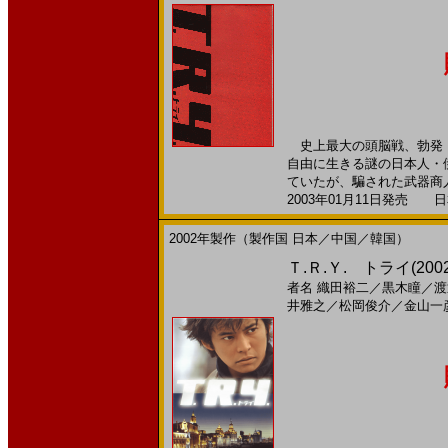
史上最大の頭脳戦、勃発！
自由に生きる謎の日本人・
ていたが、騙された武器商人
2003年01月11日発売 日本
2002年製作（製作国 日本／中国／韓国）
Ｔ.Ｒ.Ｙ. トライ(
者名
織田裕二
／
黒木瞳
／
渡
井雅之
／
松岡俊介
／
金山一