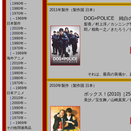
|
1990年～
|
1980年～
2011年製作（製作国 日本）
|
1970年～
DOG×POLICE 純白の絆
|
～1969年
日本製作
梨香
／
村上淳
／
カンニング
|
2010年～
郎
／
相島一之
／
きたろう
／
|
2000年～
|
1990年～
|
1980年～
|
1970年～
|
～1969年
海外アニメ
|
2010年～
|
2000年～
|
1990年～
それは、最高の装備か、真実の
|
1980年～
|
1970年～
2010年製作（製作国 日本）
|
～1969年
日本アニメ
ボックス！(2010)［25
|
2010年～
美沙
／
宝生舞
／
山崎真実
／
|
2000年～
|
1990年～
|
1980年～
|
1970年～
|
～1969年
その他関連商品