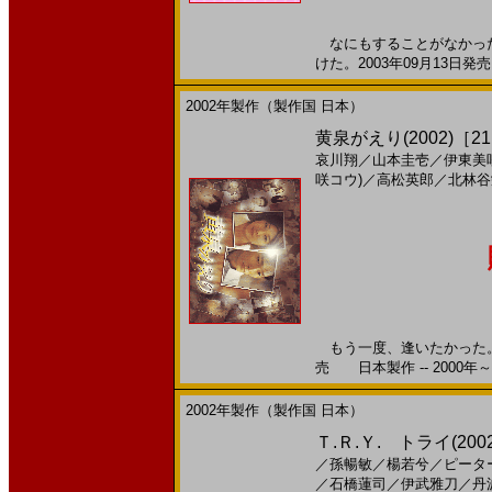
なにもすることがなかった
けた。2003年09月13日発売
2002年製作（製作国 日本）
黄泉がえり(2002)［21
哀川翔
／
山本圭壱
／
伊東美
咲コウ)
／
高松英郎
／
北林谷
もう一度、逢いたかった。 
売 日本製作 -- 2000年～
2002年製作（製作国 日本）
Ｔ.Ｒ.Ｙ. トライ(20
／
孫暢敏
／
楊若兮
／
ピータ
／
石橋蓮司
／
伊武雅刀
／
丹