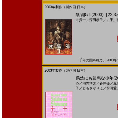
2003年製作（製作国 日本）
陰陽師 II(2003)［22,3
井貴一
／
深田恭子
／
古手川
千年の闇を絶て。2003年10
2003年製作（製作国 日本）
偶然にも最悪な少年(200
心
／
池内博之
／
蒼井優
／
風
子
／
ともさかりえ
／
前田愛