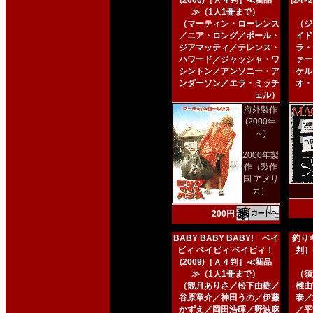
(2000)［Ａ４判］≪新品
[24
≫（1人1冊まで）
（マーティン・ローレンス
（ジ
／ニア・ロング／ポール・
イド
ジアマッティ／テレンス・
ラ・
ハワード／ジャッシャ・ワ
ァー
シントン／アンソニー・ア
ケル
ンダーソン／エラ・ミッチ
オ・
ェル）
海外製作
(2000年
～)
2000年製
作（製作
国 アメリ
カ）
200円
BABY BABY BABY! ベイ
釣りキ
ビィ ベイビィ ベイビィ！
判］
(2009)［Ａ４判］≪新品
≫（1人1冊まで）
（須
（観月ありさ／松下由樹／
椎由
谷原章介／神田うの／伊藤
泰／
かずえ／岡田浩暉／野波麻
／平