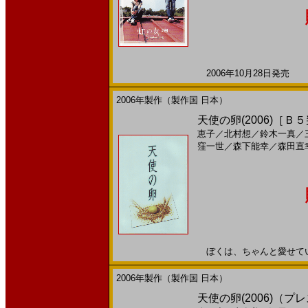
2006年10月28日発売 日
2006年製作（製作国 日本）
天使の卵(2006)［Ｂ
恵子
／
北村想
／
鈴木一真
／
窪一世
／
森下能幸
／
森田直
ぼくは、ちゃんと愛せていまし
2006年製作（製作国 日本）
天使の卵(2006)（プ