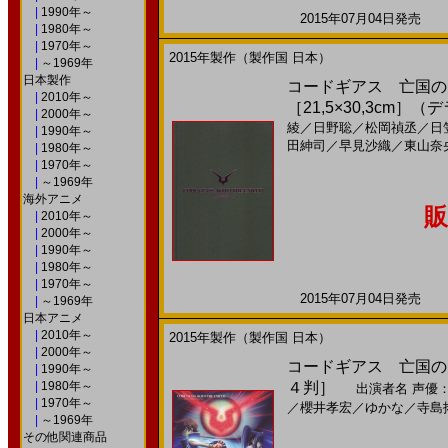
|
1990年～
2015年07月04日発売 日
|
1980年～
|
1970年～
2015年製作（製作国 日本）
|
～1969年
日本製作
コードギアス 亡国のア
|
2010年～
［21,5×30,3cm
|
2000年～
綾
／
日野聡
／
松岡禎丞
／
日
|
1990年～
田紳司
／
早見沙織
／
東山奈
|
1980年～
|
1970年～
|
～1969年
海外アニメ
販
|
2010年～
|
2000年～
|
1990年～
|
1980年～
|
1970年～
2015年07月04日発売 日
|
～1969年
日本アニメ
|
2010年～
2015年製作（製作国 日本）
|
2000年～
コードギアス 亡国のア
|
1990年～
|
1980年～
４判］
出演者名
声優
|
1970年～
／
櫻井孝宏
／
ゆかな
／
寺島
|
～1969年
その他関連商品