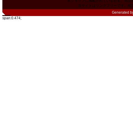
本ショップに掲載されている社名、商品
当サイトはリンクフリーです。相
Generated b
span:0.474;