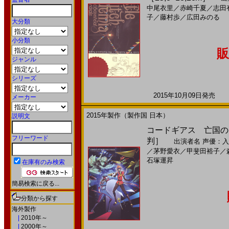
中尾衣里
／
赤崎千夏
／
志田
子
／
藤村歩
／
広田みのる
大分類
小分類
販
ジャンル
シリーズ
2015年10月09日発売 日
メーカー
2015年製作（製作国 日本）
説明文
コードギアス 亡国のア
フリーワード
判］
出演者名
声優：入
／
茅野愛衣
／
甲斐田裕子
／
石塚運昇
在庫有のみ検索
簡易検索に戻る...
分類から探す
海外製作
|
2010年～
|
2000年～