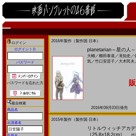
2016年製作（製作国 日本）
ログイン
ログインＩＤ
planetarian～星の人
大輔
／
櫛田泰道
／
滝知史
／
気
／
竹口安芸子
／
大木民夫
パスワード
販
パスワードを忘れた方
複合検索
2016年09月03日発売 日
商品名
2015年製作（製作国 日本）
出演者名
リトルウィッチアカデミ
［25,8×18,2cm］
出
監督名