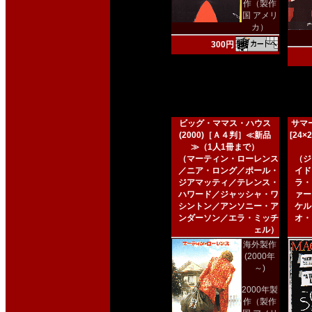
作（製作
国 アメリ
カ）
300円
ビッグ・ママス・ハウス
サマー
(2000)［Ａ４判］≪新品
[24
≫（1人1冊まで）
（マーティン・ローレンス
（ジ
／ニア・ロング／ポール・
イド
ジアマッティ／テレンス・
ラ・
ハワード／ジャッシャ・ワ
ァー
シントン／アンソニー・ア
ケル
ンダーソン／エラ・ミッチ
オ・
ェル）
海外製作
(2000年
～)
2000年製
作（製作