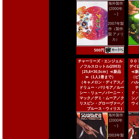
海外製作
(2000年
～)
2007年製
作（製作
国 アメリ
カ）
500円
チャーリーズ・エンジェル
００
／フルスロットル(2003)
デイ(2
［25,6×30,5cm］≪新品
≪新
≫（1人1冊まで）
（ピ
（キャメロン・ディアス／
ハル
ドリュー・バリモア／ルー
テ
シー・リュー／バーニー・
ド・
マック／デミ・ムーア／ク
ン／
リスピン・グローヴァー／
ウィ
ブルース・ウィリス）
海外製作
(2000年
～)
2003年製