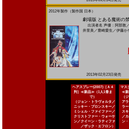
2012年製作（製作国 日本）
劇場版 とある魔術の禁
出演者名
声優：阿部敦
井里美
／
豊崎愛生
／
伊藤か
2013年02月23日発売 日
ヘアスプレー(2007)［Ａ４
マスク
判］≪新品≫（1人1冊ま
≪新
で）
（ジ
（ジョン・トラヴォルタ／
アラ
ニッキー・ブロンスキー／
ラー
ミシェル・ファイファー／
スキ
クリストファー・ウォーケ
／カ
ン／クイーン・ラティファ
ン・
／ザック・エフロン）