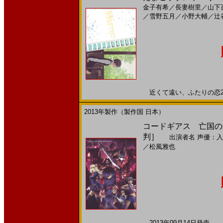
金子有希
／
長妻樹里
／
山下
／
雪野五月
／
小野大輔
／
辻
近くて遠い、ふたりの恋201
2013年製作（製作国 日本）
コードギアス 亡国のア
判］
出演者名
声優：入
／
松風雅也
2013年09月14日発売 日