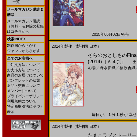
|
一覧
メールマガジン購読＆
解除
メールマガジン購読
（無料）＆解除の登録
はコチラから
2015年05月02日発売 日
検索INDEX
制作国からさがす
2014年製作（製作国 日本）
ジャンルからさがす
そらのおとしものFi
全てのお客様へ
(2014)［Ａ４判］
出
ご注文方法について
彩陽
／
野水伊織
／
福原香織
お支払方法について
商品のお届けについて
パンフレットの状態
返品・交換について
メンバーについて
プライバシーポリシー
利用規約について
特定商取引法に基づく
表示
毎日が、１分１秒が 幸せだっ
2014年製作（製作国 日本）
たまこラブストーリー(