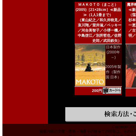
ＭＡＫＯＴＯ（まこと）
魔界転
(2005)［21×28cm］≪新品
≪新
≫（1人1冊まで）
（窪
（東山紀之／和久井映見／
杉本
哀川翔／室井滋／ベッキー
一恵
／河合美智子／小堺一機／
／古
中島啓江／別所哲也／佐野
明／
史郎／武田鉄矢）
日本製作
(2000年
～)
2005年製
作（製作
国 日本）
200円
Copyright 200
掲載内容の文章・価格・画像その他全ての情報は、その使