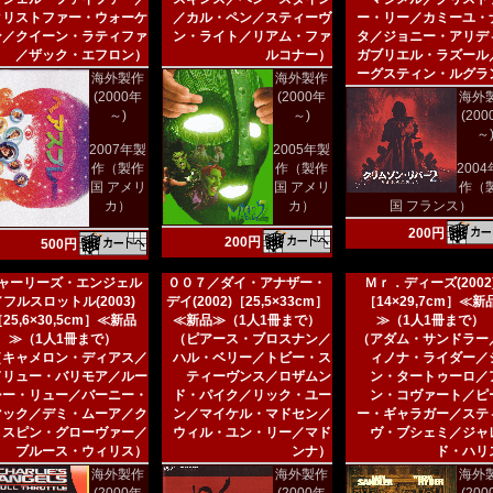
クリストファー・ウォーケ
／カル・ペン／スティーヴ
ー・リー／カミーユ・
ン／クイーン・ラティファ
ン・ライト／リアム・ファ
タ／ジョニー・アリデ
／ザック・エフロン）
ルコナー）
ガブリエル・ラズール
ーグスティン・ルグラ
海外製作
海外製作
(2000年
(2000年
海外
～)
～)
(20
～
2007年製
2005年製
作（製作
作（製作
200
国 アメリ
国 アメリ
作（
カ）
カ）
国 フランス）
200円
200円
500円
ャーリーズ・エンジェル
００７／ダイ・アナザー・
Ｍｒ．ディーズ(2002
／フルスロットル(2003)
デイ(2002)［25,5×33cm］
［14×29,7cm］≪新
25,6×30,5cm］≪新品
≪新品≫（1人1冊まで）
≫（1人1冊まで）
≫（1人1冊まで）
（ピアース・ブロスナン／
（アダム・サンドラー
（キャメロン・ディアス／
ハル・ベリー／トビー・ス
ィノナ・ライダー／
ドリュー・バリモア／ルー
ティーヴンス／ロザムン
ン・タートゥーロ／
シー・リュー／バーニー・
ド・パイク／リック・ユー
ン・コヴァート／ピ
マック／デミ・ムーア／ク
ン／マイケル・マドセン／
ー・ギャラガー／ステ
リスピン・グローヴァー／
ウィル・ユン・リー／マド
ヴ・ブシェミ／ジャ
ブルース・ウィリス）
ンナ）
ド・ハリ
海外製作
海外製作
海外