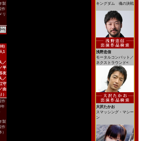
9年製
キングダム 魂の決戦
製作
メリ
）
8)
人1
浅野忠信
モータルコンバット／
人／
ネクストラウンド<
／平
谷友
人／
江守
／由
り）
製作
00年
大沢たかお
)
スマッシング・マシー
ン
8年製
製作
本）