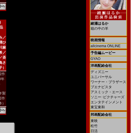
)
綾瀬はるか
新品
箱の中の羊
み／
映画情報
澤ひ
allcinema ONLINE
川麻
希／
予告編ムービー
／斉
GYAO
島さ
洋画配給会社
子）
ディズニー
製作
ユニバーサル
00年
ワーナー・ブラザース
)
ブエナビスタ
アスミック・エース
2年製
ソニー･ピクチャーズ
製作
エンタテインメント
本）
東宝東和
邦画配給会社
東映
松竹
日活