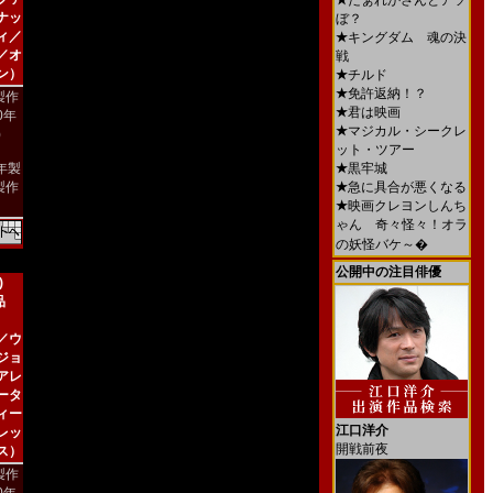
★
だぁれかさんとアソ
ナッ
ぼ？
ィ／
★
キングダム 魂の決
／オ
戦
ン）
★
チルド
★
免許返納！？
製作
★
君は映画
00年
★
マジカル・シークレ
)
ット・ツアー
4年製
★
黒牢城
製作
★
急に具合が悪くなる
★
映画クレヨンしんち
ゃん 奇々怪々！オラ
の妖怪バケ～�
公開中の注目俳優
)
品
／ウ
ジョ
アレ
ータ
ィー
江口洋介
レッ
開戦前夜
ス）
製作