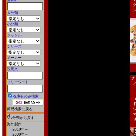
大分類
小分類
ジャンル
シリーズ
メーカー
説明文
チ
フリーワード
［
在庫有のみ検索
簡易検索に戻る...
分類から探す
海外製作
|
2010年～
|
2000年～