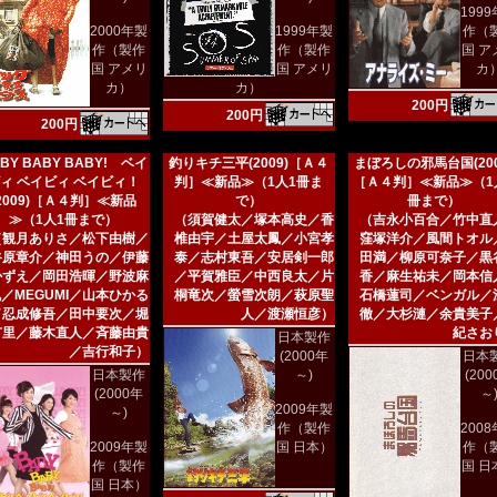
199
2000年製
1999年製
作（
作（製作
作（製作
国 ア
国 アメリ
国 アメリ
カ
カ）
カ）
200円
200円
200円
BY BABY BABY! ベイ
釣りキチ三平(2009)［Ａ４
まぼろしの邪馬台国(200
ィ ベイビィ ベイビィ！
判］≪新品≫（1人1冊ま
［Ａ４判］≪新品≫（1
(2009)［Ａ４判］≪新品
で）
冊まで）
≫（1人1冊まで）
（須賀健太／塚本高史／香
（吉永小百合／竹中直
（観月ありさ／松下由樹／
椎由宇／土屋太鳳／小宮孝
窪塚洋介／風間トオル
谷原章介／神田うの／伊藤
泰／志村東吾／安居剣一郎
田満／柳原可奈子／黒
かずえ／岡田浩暉／野波麻
／平賀雅臣／中西良太／片
香／麻生祐未／岡本信
／MEGUMI／山本ひかる
桐竜次／螢雪次朗／萩原聖
石橋蓮司／ベンガル／
／忍成修吾／田中要次／堀
人／渡瀬恒彦）
徹／大杉漣／余貴美子
有里／藤木直人／斉藤由貴
紀さお
日本製作
／吉行和子）
(2000年
日本
日本製作
～)
(20
(2000年
～
2009年製
～)
作（製作
200
2009年製
国 日本）
作（
作（製作
国 日
国 日本）