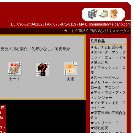
TEL: 090-5243-8262 / FAX: 075-871-8119 / MAIL:
shopmaster@eiga46.com
カ－ト
0 商品 0 円(税込) /
注文ステータス
注目作品
★
モアナと伝説の海
中要次
／
川村陽介
／
佐野ひなこ
／
岡安章介
★
スパイダーマン：ブ
ランド・ニュー・デイ
★
隣人たち
★
オブセッション 災
愛
★
スーパーガール
カート
友達
★
メリリー・ウィー・
ロール・アロング
★
アイ・ワズ・ア・ス
トレンジャー
★
イミディエイト フ
 黙
ァミリー
)
★
億万長者の不都合な
新品
終末
★
スクリーム ７
ワ・
★
開戦前夜
ファ