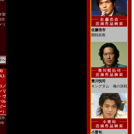
00年
)
2年製
製作
メリ
）
佐藤浩市
開戦前夜
)
人1
豊川悦司
ロ／
キングダム 魂の決戦
／リ
・ヴ
パル
ビー
ー）
製作
90年
)
小栗旬