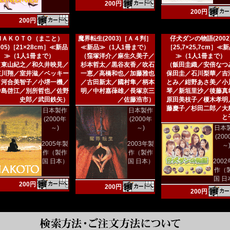
200円
200円
200円
ＭＡＫＯＴＯ（まこと）
魔界転生(2003)［Ａ４判］
仔犬ダンの物語(2002
005)［21×28cm］≪新品
≪新品≫（1人1冊まで）
［25,7×25,7cm］≪
≫（1人1冊まで）
（窪塚洋介／麻生久美子／
≫（1人1冊まで）
（東山紀之／和久井映見／
杉本哲太／黒谷友香／吹石
（飯田圭織／安倍なつ
哀川翔／室井滋／ベッキー
一恵／高橋和也／加藤雅也
保田圭／石川梨華／吉
／河合美智子／小堺一機／
／古田新太／國村隼／柄本
とみ／紺野あさ美／小
中島啓江／別所哲也／佐野
明／中村嘉葎雄／長塚京三
琴／新垣里沙／後藤真
史郎／武田鉄矢）
／佐藤浩市）
原田美枝子／榎木孝明
藤慶子／杉田二郎／大
日本製作
日本製作
と
(2000年
(2000年
～)
～)
日本
(20
2005年製
2003年製
～
作（製作
作（製作
国 日本）
国 日本）
200
作（
国 日
200円
200円
200円