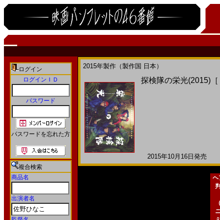
2015年製作（製作国 日本）
ログイン
ログインＩＤ
探検隊の栄光(2015)
パスワード
パスワードを忘れた方
2015年10月16日発売 日
複合検索
商品名
ヘ
出演者名
監督名