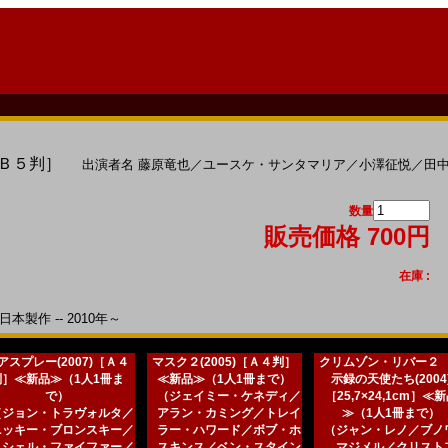
［Ｂ５判］
出演者名
藤原竜也
／
ユースケ・サンタマリア
／
小澤征悦
／
田
数量
販売価格 700円
在庫 :
本製作 -- 2010年～
アスプレー(2007)［Ａ４
マスク２(2005)［Ａ４判］
クリムゾン・リバー２
判］≪新品≫（1人1冊ま
≪新品≫（1人1冊まで）
示録の天使たち(2004
で）
（ジェイミー・ケネディ／
［25,7×24,1cm］≪
（ジョン・トラヴォルタ／
アラン・カミング／トレイ
≫（1人1冊まで）
ニッキー・ブロンスキー／
ラー・ハワード／ボブ・ホ
（ジャン・レノ／ブノ
ミシェル・ファイファー／
スキンス／ベン・スタイン
マジメル／クリスト