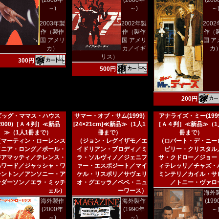
(2000年
(2000年
(20
～)
～)
～
2003年製
2002年製
200
作（製作
作（製作
作（
国 アメリ
国 アメリ
国 ア
カ）
カ／イギ
カ
リス）
300円
500円
200円
ビッグ・ママス・ハウス
サマー・オブ・サム(1999)
アナライズ・ミー(1999
(2000)［Ａ４判］≪新品
[24×21cm]≪新品≫（1人1
［Ａ４判］≪新品≫（1
≫（1人1冊まで）
冊まで）
冊まで）
（マーティン・ローレンス
（ジョン・レグイザモ／エ
（ロバート・デ・ニー
／ニア・ロング／ポール・
イドリアン・ブロディ／ミ
ビリー・クリスタル
ジアマッティ／テレンス・
ラ・ソルヴィノ／ジェニフ
サ・クドロー／ジョー
ハワード／ジャッシャ・ワ
ァー・エスポジート／マイ
ィテレッリ／チャズ・
シントン／アンソニー・ア
ケル・リスポリ／サヴェリ
ミンテリ／カイル・サ
ンダーソン／エラ・ミッチ
オ・グエッラ／ベベ・ニュ
／トニー・ヴァロ
ェル）
ーワース）
海外
海外製作
海外製作
(19
(2000年
(1990年
～
～)
～)