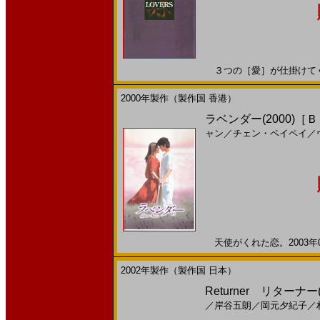
３つの［愛］が仕掛けてくる2
2000年製作（製作国 香港）
ラベンダー(2000)［
ャン
／
チェン・ペイペイ
／
天使がくれた恋。2003年01
2002年製作（製作国 日本）
Returner リターナー
／
岸谷五朗
／
岡元夕紀子
／