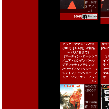
作（製作
国 アメリ
カ）
300円
ビッグ・ママス・ハウス
サマー
(2000)［Ａ４判］≪新品
[24
≫（1人1冊まで）
（マーティン・ローレンス
（ジ
／ニア・ロング／ポール・
イド
ジアマッティ／テレンス・
ラ・
ハワード／ジャッシャ・ワ
ァー
シントン／アンソニー・ア
ケル
ンダーソン／エラ・ミッチ
オ・
ェル）
海外製作
(2000年
～)
2000年製
作（製作