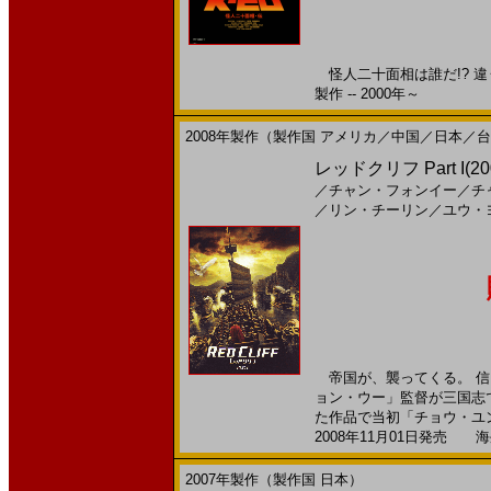
怪人二十面相は誰だ!? 違
製作 -- 2000年～
2008年製作（製作国 アメリカ／中国／日本／
レッドクリフ Part I(20
／
チャン・フォンイー
／
チ
／
リン・チーリン
／
ユウ・
帝国が、襲ってくる。 信
ョン・ウー」監督が三国志
た作品で当初「チョウ・ユンフ
2008年11月01日発売 海外
2007年製作（製作国 日本）