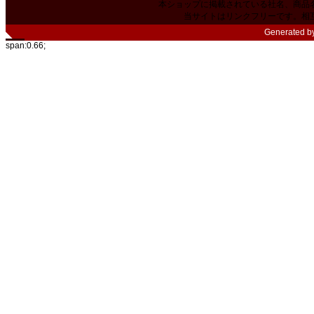
本ショップに掲載されている社名、商品
当サイトはリンクフリーです。相
Generated b
span:0.66;