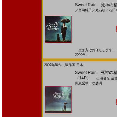
Sweet Rain 死神の精
／
富司純子
／
光石研
／
石田
生き方はお任せします。 最
2000年～
2007年製作（製作国 日本）
Sweet Rain 死神の
（14P）
出演者名
金
田恵梨華
／
吹越満