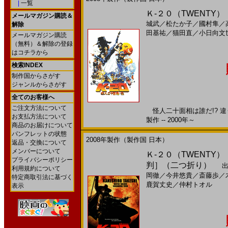
|
一覧
Ｋ-２０（TWENTY）
メールマガジン購読＆
城武
／
松たか子
／
國村隼
／
解除
田基祐
／
猫田直
／
小日向文
メールマガジン購読
（無料）＆解除の登録
はコチラから
検索INDEX
制作国からさがす
ジャンルからさがす
全てのお客様へ
ご注文方法について
怪人二十面相は誰だ!? 違
お支払方法について
製作 -- 2000年～
商品のお届けについて
パンフレットの状態
2008年製作（製作国 日本）
返品・交換について
メンバーについて
Ｋ-２０（TWENTY
プライバシーポリシー
判］（二つ折り）
出
利用規約について
岡徹
／
今井悠貴
／
斎藤歩
／
特定商取引法に基づく
鹿賀丈史
／
仲村トオル
表示