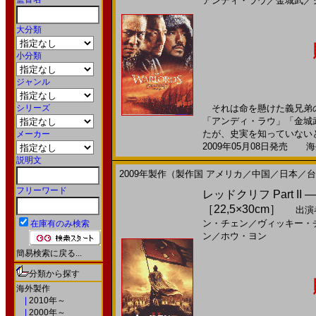
アンディ・ラウ
／
金城武
／
大分類
小分類
ジャンル
シリーズ
それは命を懸けた義兄弟の
「アンディ・ラウ」「金城
たが、史実を知っていないと
メーカー
2009年05月08日発売 海外
説明文
2009年製作（製作国 アメリカ／中国／日本／
フリーワード
レッドクリフ Part I
［22,5×30cm］
出演
ン・チェン
／
ヴィッキー・
在庫有のみ検索
ン
／
ホウ・ヨン
簡易検索に戻る...
分類から探す
海外製作
|
2010年～
|
2000年～