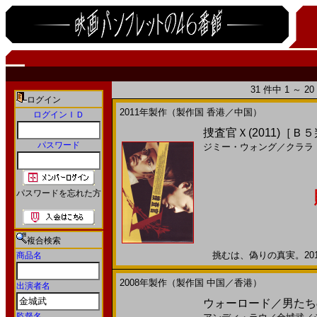
31 件中 1 ～ 
ログイン
2011年製作（製作国 香港／中国）
ログインＩＤ
捜査官Ｘ(2011)［Ｂ
パスワード
ジミー・ウォング
／
クララ
パスワードを忘れた方
複合検索
挑むは、偽りの真実。2012
商品名
2008年製作（製作国 中国／香港）
出演者名
ウォーロード／男たちの
監督名