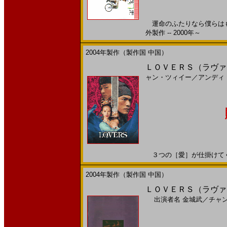
運命のふたりなら僕らはも
外製作 -- 2000年～
2004年製作（製作国 中国）
ＬＯＶＥＲＳ（ラヴァーズ）
ャン・ツィイー
／
アンディ
３つの［愛］が仕掛けてくる2
2004年製作（製作国 中国）
ＬＯＶＥＲＳ（ラヴァー
出演者名
金城武
／
チャ