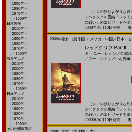
|
1990年～
|
1980年～
【クロの独りよがりな映画
|
1970年～
スペクタクル巨編「レッド
|
～1969年
の戦い」のエピソードを基に
日本製作
2009年04月10日発売 海外
|
2010年～
|
2000年～
|
1990年～
2009年製作（製作国 アメリカ／中国／日本／
|
1980年～
レッドクリフ Part II
|
1970年～
名
トニー・レオン
／
金城武
|
～1969年
海外アニメ
／
フー・ジュン
／
中村獅童
|
2010年～
|
2000年～
|
1990年～
|
1980年～
|
1970年～
|
～1969年
日本アニメ
|
2010年～
|
2000年～
【クロの独りよがりな映画
|
1990年～
スペクタクル巨編「レッド
|
1980年～
の戦い」のエピソードを基に
|
1970年～
2009年04月10日発売 海外
|
～1969年
その他関連商品
2008年製作（製作国 日本）