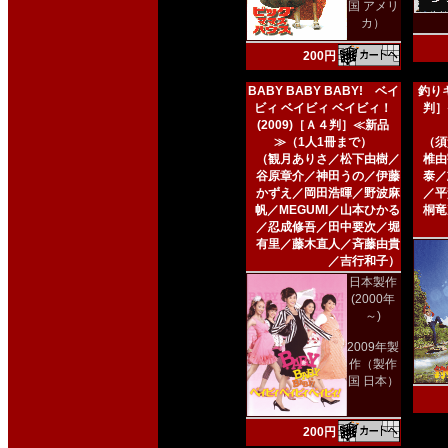
国 アメリ
カ）
200円
BABY BABY BABY! ベイ
釣りキ
ビィ ベイビィ ベイビィ！
判］
(2009)［Ａ４判］≪新品
≫（1人1冊まで）
（須
（観月ありさ／松下由樹／
椎由
谷原章介／神田うの／伊藤
泰／
かずえ／岡田浩暉／野波麻
／平
帆／MEGUMI／山本ひかる
桐竜
／忍成修吾／田中要次／堀
有里／藤木直人／斉藤由貴
／吉行和子）
日本製作
(2000年
～)
2009年製
作（製作
国 日本）
200円