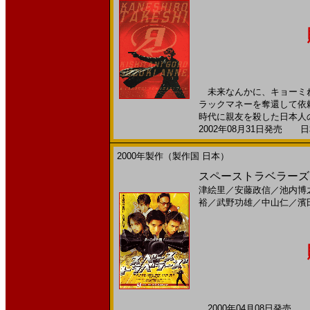
未来なんかに、キョーミね
ラックマネーを奪還して依
時代に親友を殺した日本人の
2002年08月31日発売 日本
2000年製作（製作国 日本）
スペーストラベラーズ(
津絵里
／
安藤政信
／
池内博
裕
／
武野功雄
／
中山仁
／
濱
2000年04月08日発売 日