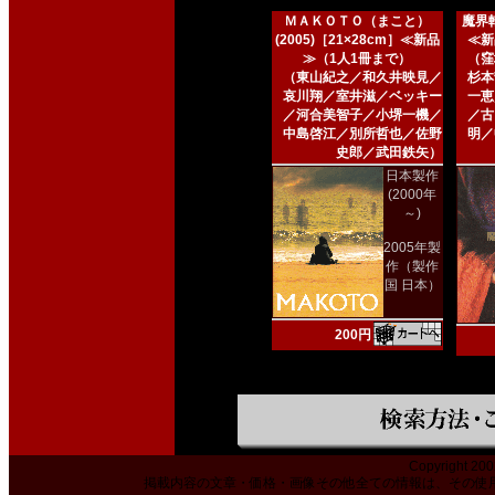
ＭＡＫＯＴＯ（まこと）
魔界転
(2005)［21×28cm］≪新品
≪新
≫（1人1冊まで）
（窪
（東山紀之／和久井映見／
杉本
哀川翔／室井滋／ベッキー
一恵
／河合美智子／小堺一機／
／古
中島啓江／別所哲也／佐野
明／
史郎／武田鉄矢）
日本製作
(2000年
～)
2005年製
作（製作
国 日本）
200円
Copyright 200
掲載内容の文章・価格・画像その他全ての情報は、その使