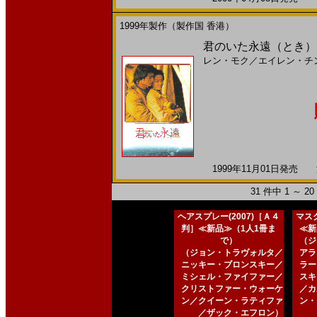
1999年製作（製作国 香港）
君のいた永遠（とき）(
レン・モク
／
エイレン・チ
1999年11月01日発売 海
31 件中 1 ～ 
ヘアスプレー(2007)［Ａ４
マスク
判］≪新品≫（1人1冊ま
≪新
で）
（ジ
（ジョン・トラヴォルタ／
アラ
ニッキー・ブロンスキー／
ラー
ミシェル・ファイファー／
スキ
クリストファー・ウォーケ
／カ
ン／クイーン・ラティファ
ン・
／ザック・エフロン）