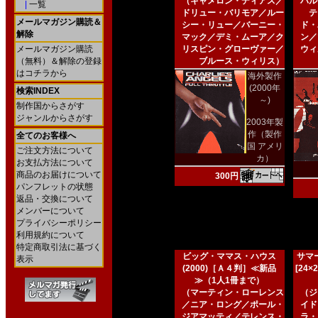
（キャメロン・ディアス／
ハル
|
一覧
ドリュー・バリモア／ルー
テ
メールマガジン購読＆
シー・リュー／バーニー・
ド・
解除
マック／デミ・ムーア／ク
ン／
メールマガジン購読
リスピン・グローヴァー／
ウィ
（無料）＆解除の登録
ブルース・ウィリス）
はコチラから
海外製作
(2000年
検索INDEX
～)
制作国からさがす
ジャンルからさがす
2003年製
作（製作
全てのお客様へ
国 アメリ
ご注文方法について
カ）
お支払方法について
商品のお届けについて
300円
パンフレットの状態
返品・交換について
メンバーについて
プライバシーポリシー
利用規約について
特定商取引法に基づく
ビッグ・ママス・ハウス
サマー
表示
(2000)［Ａ４判］≪新品
[24
≫（1人1冊まで）
（マーティン・ローレンス
（ジ
／ニア・ロング／ポール・
イド
ジアマッティ／テレンス・
ラ・