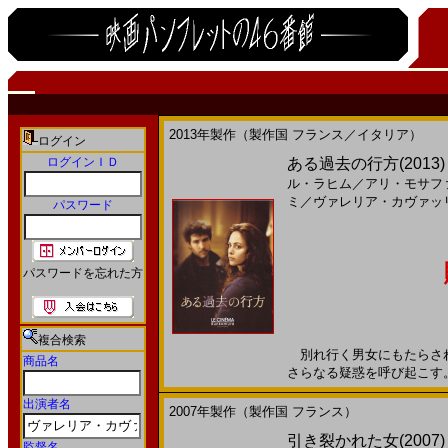
2013年製作（製作国 フランス／イタリア）
ログイン
ログインＩＤ
ある過去の行方(2013)［
ル・ラヒム
／
アリ・モサフ
ミ
／
ヴァレリア・カヴァッ
パスワード
パスワードを忘れた方
複合検索
別れ行く男女にもたらされ
商品名
さらなる疑惑を呼び起こす。20
出演者名
2007年製作（製作国 フランス）
引き裂かれた女(2007
監督名