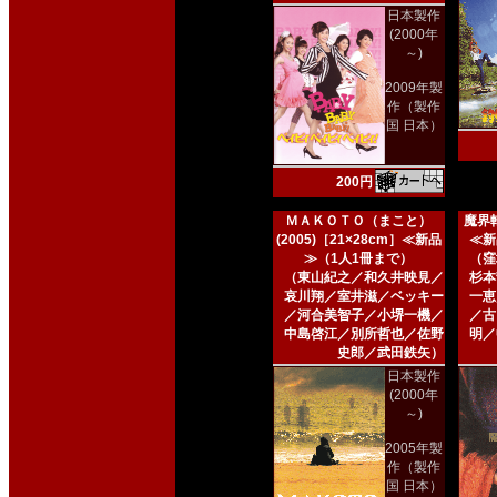
日本製作
(2000年
～)
2009年製
作（製作
国 日本）
200円
ＭＡＫＯＴＯ（まこと）
魔界転
(2005)［21×28cm］≪新品
≪新
≫（1人1冊まで）
（窪
（東山紀之／和久井映見／
杉本
哀川翔／室井滋／ベッキー
一恵
／河合美智子／小堺一機／
／古
中島啓江／別所哲也／佐野
明／
史郎／武田鉄矢）
日本製作
(2000年
～)
2005年製
作（製作
国 日本）