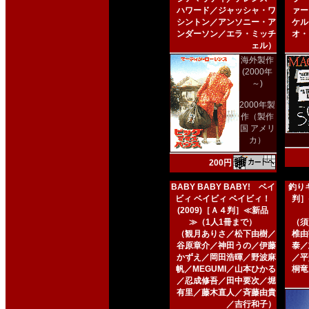
ハワード／ジャッシャ・ワ
ァー
シントン／アンソニー・ア
ケル
ンダーソン／エラ・ミッチ
オ・
ェル）
海外製作
(2000年
～)
2000年製
作（製作
国 アメリ
カ）
200円
BABY BABY BABY! ベイ
釣りキ
ビィ ベイビィ ベイビィ！
判］
(2009)［Ａ４判］≪新品
≫（1人1冊まで）
（須
（観月ありさ／松下由樹／
椎由
谷原章介／神田うの／伊藤
泰／
かずえ／岡田浩暉／野波麻
／平
帆／MEGUMI／山本ひかる
桐竜
／忍成修吾／田中要次／堀
有里／藤木直人／斉藤由貴
／吉行和子）