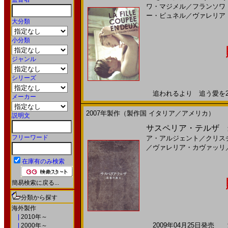
ワ・マジメル
／
フランソワ
ー・ビュネル
／
ヴァレリア
大分類
小分類
ジャンル
シリーズ
追われるより 追う愛を201
メーカー
2007年製作（製作国 イタリア／アメリカ）
説明文
サスペリア・テルザ 最後
フリーワード
ア・アルジェント
／
クリス
／
ヴァレリア・カヴァッリ
在庫有のみ検索
簡易検索に戻る...
分類から探す
海外製作
|
2010年～
2009年04月25日発売 海
|
2000年～