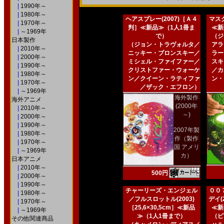
|
1990年～
|
1980年～
ヘアスプレー(2007)［Ａ４
マスク
|
1970年～
判］≪新品≫（1人1冊ま
≪新
|
～1969年
で）
（ジ
日本製作
（ジョン・トラヴォルタ／
アラ
|
2010年～
ニッキー・ブロンスキー／
ラー
|
2000年～
ミシェル・ファイファー／
スキ
|
1990年～
クリストファー・ウォーケ
／カ
|
1980年～
ン／クイーン・ラティファ
ン・
|
1970年～
／ザック・エフロン）
|
～1969年
海外製作
海外アニメ
(2000年
|
2010年～
～)
|
2000年～
|
1990年～
2007年製
|
1980年～
作（製作
|
1970年～
国 アメリ
|
～1969年
カ）
日本アニメ
|
2010年～
500円
|
2000年～
|
1990年～
チャーリーズ・エンジェル
００
|
1980年～
／フルスロットル(2003)
デイ(2
|
1970年～
［25,6×30,5cm］≪新品
≪新
|
～1969年
≫（1人1冊まで）
（ピ
その他関連商品