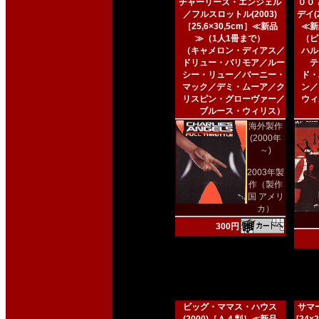
チャーリーズ・エンジェル
００
／フルスロットル(2003)
デイ(2
［25,6×30,5cm］≪新品
≪新
≫（1人1冊まで）
（ピ
（キャメロン・ディアス／
ハル
ドリュー・バリモア／ルー
テ
シー・リュー／バーニー・
ド・
マック／デミ・ムーア／ク
ン／
リスピン・グローヴァー／
ウィ
ブルース・ウィリス）
海外製作
(2000年
～)
2003年製
作（製作
国 アメリ
カ）
300円
ビッグ・ママス・ハウス
サマー