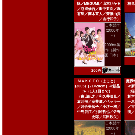
帆／MEGUMI／山本ひかる
桐竜
／忍成修吾／田中要次／堀
有里／藤木直人／斉藤由貴
／吉行和子）
日本製作
(2000年
～)
2009年製
作（製作
国 日本）
200円
ＭＡＫＯＴＯ（まこと）
魔界転
(2005)［21×28cm］≪新品
≪新
≫（1人1冊まで）
（窪
（東山紀之／和久井映見／
杉本
哀川翔／室井滋／ベッキー
一恵
／河合美智子／小堺一機／
／古
中島啓江／別所哲也／佐野
明／
史郎／武田鉄矢）
日本製作
(2000年
～)