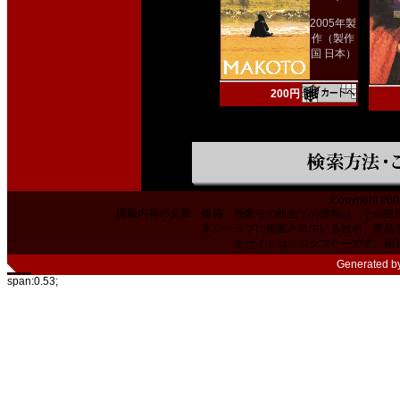
2005年製
作（製作
国 日本）
200円
Copyright 200
掲載内容の文章・価格・画像その他全ての情報は、その使
本ショップに掲載されている社名、商品
当サイトはリンクフリーです。相
Generated b
span:0.53;