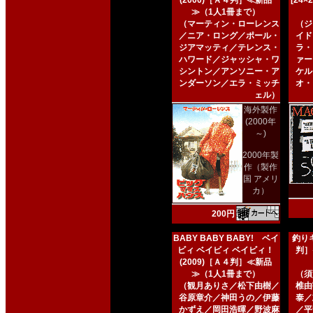
(2000)［Ａ４判］≪新品
[24
≫（1人1冊まで）
（マーティン・ローレンス
（ジ
／ニア・ロング／ポール・
イド
ジアマッティ／テレンス・
ラ・
ハワード／ジャッシャ・ワ
ァー
シントン／アンソニー・ア
ケル
ンダーソン／エラ・ミッチ
オ・
ェル）
海外製作
(2000年
～)
2000年製
作（製作
国 アメリ
カ）
200円
BABY BABY BABY! ベイ
釣りキ
ビィ ベイビィ ベイビィ！
判］
(2009)［Ａ４判］≪新品
≫（1人1冊まで）
（須
（観月ありさ／松下由樹／
椎由
谷原章介／神田うの／伊藤
泰／
かずえ／岡田浩暉／野波麻
／平