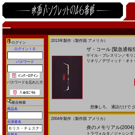
2013年製作（製作国 アメリカ）
ログイン
ログインＩＤ
ザ・コール [緊急通報指
ゲイル・ブレスリン
／
モリ
リオリ
／
デヴィッド・オト
パスワード
パスワードを忘れた方
複合検索
想像しろ、 通話だけで 少女
商品名
2004年製作（製作国 アメリカ）
出演者名
炎のメモリアル(2004
トラヴォルタ
／
ジャシンダ
監督名