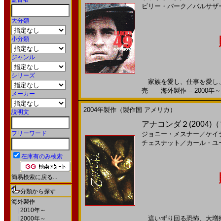
ビリー・バーク
／
バルサザ
大分類
小分類
ジャンル
シリーズ
家族を愛し、仕事を愛し、 
売 海外製作 -- 2000年～
メーカー
2004年製作（製作国 アメリカ）
説明文
アナコンダ２(2004
フリーワード
ジョニー・メスナー
／
ケイ
チェスナット
／
カール・ユ
在庫有のみ検索
簡易検索に戻る...
分類から探す
海外製作
|
2010年～
這いずり回る恐怖、大増殖。2
|
2000年～