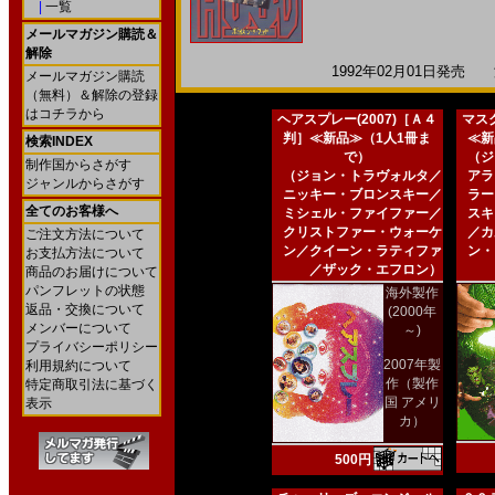
|
一覧
メールマガジン購読＆
解除
1992年02月01日発売 海
メールマガジン購読
（無料）＆解除の登録
はコチラから
ヘアスプレー(2007)［Ａ４
マスク
判］≪新品≫（1人1冊ま
≪新
検索INDEX
で）
（ジ
制作国からさがす
（ジョン・トラヴォルタ／
アラ
ジャンルからさがす
ニッキー・ブロンスキー／
ラー
全てのお客様へ
ミシェル・ファイファー／
スキ
クリストファー・ウォーケ
／カ
ご注文方法について
ン／クイーン・ラティファ
ン・
お支払方法について
／ザック・エフロン）
商品のお届けについて
パンフレットの状態
海外製作
返品・交換について
(2000年
メンバーについて
～)
プライバシーポリシー
2007年製
利用規約について
作（製作
特定商取引法に基づく
国 アメリ
表示
カ）
500円