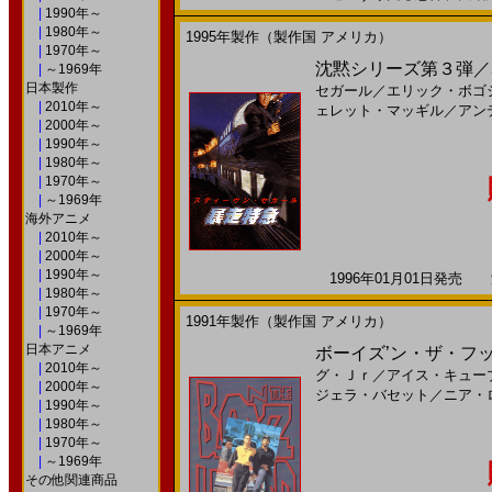
|
1990年～
|
1980年～
1995年製作（製作国 アメリカ）
|
1970年～
沈黙シリーズ第３弾／暴
|
～1969年
日本製作
セガール
／
エリック・ボゴ
|
2010年～
ェレット・マッギル
／
アン
|
2000年～
|
1990年～
|
1980年～
|
1970年～
|
～1969年
海外アニメ
|
2010年～
|
2000年～
|
1990年～
1996年01月01日発売 海
|
1980年～
|
1970年～
1991年製作（製作国 アメリカ）
|
～1969年
日本アニメ
ボーイズ’ン・ザ・フッド
|
2010年～
グ・Ｊｒ
／
アイス・キュー
|
2000年～
ジェラ・バセット
／
ニア・
|
1990年～
|
1980年～
|
1970年～
|
～1969年
その他関連商品